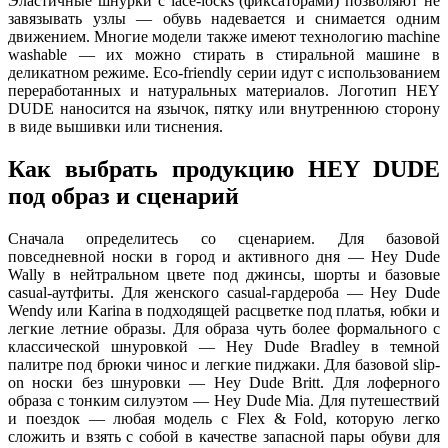
Эластичные шнурки с lace-locks (фиксаторами) позволяют не
завязывать узлы — обувь надевается и снимается одним
движением. Многие модели также имеют технологию machine
washable — их можно стирать в стиральной машине в
деликатном режиме. Eco-friendly серии идут с использованием
переработанных и натуральных материалов. Логотип HEY
DUDE наносится на язычок, пятку или внутреннюю сторону
в виде вышивки или тиснения.
Как выбрать продукцию HEY DUDE
под образ и сценарий
Сначала определитесь со сценарием. Для базовой
повседневной носки в город и активного дня — Hey Dude
Wally в нейтральном цвете под джинсы, шорты и базовые
casual-аутфиты. Для женского casual-гардероба — Hey Dude
Wendy или Karina в подходящей расцветке под платья, юбки и
легкие летние образы. Для образа чуть более формального с
классической шнуровкой — Hey Dude Bradley в темной
палитре под брюки чинос и легкие пиджаки. Для базовой slip-
on носки без шнуровки — Hey Dude Britt. Для лоферного
образа с тонким силуэтом — Hey Dude Mia. Для путешествий
и поездок — любая модель с Flex & Fold, которую легко
сложить и взять с собой в качестве запасной пары обуви для