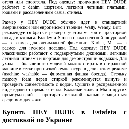
отеля или спортзала. Под одежду: продукция HEY DUDE
работает с denim, шортами, легкими летними платьями,
юбками и расслабленным casual-стилем.
Размер у HEY DUDE обычно идет в стандартной
американской или европейской таблице. Wally, Wendy, Britt —
рекомендуется брать в размер с учетом мягкой и просторной
посадки кэнваса. Bradley и Sirocco с классической шнуровкой
— в размер для оптимальной фиксации. Karina, Mia — в
размер для нужной посадки. Под одежду: HEY DUDE
классически работают с подвернутыми джинсами, легкими
летними штанами и шортами для демонстрации лодыжки. Для
ухода — большинство моделей можно стирать в стиральной
машине в сетке при низкой температуре в деликатном режиме
(machine washable — фирменная фишка бренда). Стельку
memory foam перед стиркой рекомендуется вынуть и
проверить совместимость с водой. Сушить в расправленном
виде вдали от прямого тепла. Кожаные модели Mia и других
премиум-серий — протирать влажной тканью с защитным
средством для кожи.
Купить HEY DUDE в Estafeta с
доставкой по Украине