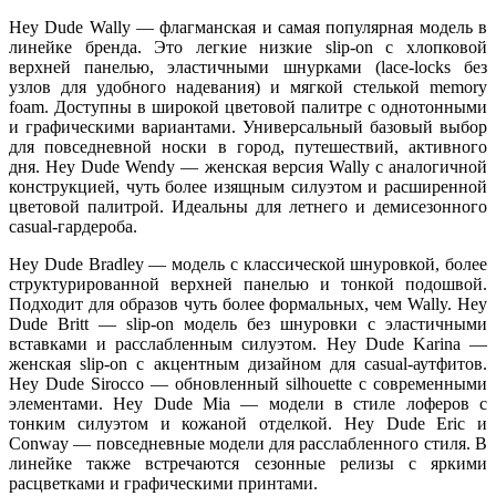
Hey Dude Wally — флагманская и самая популярная модель в
линейке бренда. Это легкие низкие slip-on с хлопковой
верхней панелью, эластичными шнурками (lace-locks без
узлов для удобного надевания) и мягкой стелькой memory
foam. Доступны в широкой цветовой палитре с однотонными
и графическими вариантами. Универсальный базовый выбор
для повседневной носки в город, путешествий, активного
дня. Hey Dude Wendy — женская версия Wally с аналогичной
конструкцией, чуть более изящным силуэтом и расширенной
цветовой палитрой. Идеальны для летнего и демисезонного
casual-гардероба.
Hey Dude Bradley — модель с классической шнуровкой, более
структурированной верхней панелью и тонкой подошвой.
Подходит для образов чуть более формальных, чем Wally. Hey
Dude Britt — slip-on модель без шнуровки с эластичными
вставками и расслабленным силуэтом. Hey Dude Karina —
женская slip-on с акцентным дизайном для casual-аутфитов.
Hey Dude Sirocco — обновленный silhouette с современными
элементами. Hey Dude Mia — модели в стиле лоферов с
тонким силуэтом и кожаной отделкой. Hey Dude Eric и
Conway — повседневные модели для расслабленного стиля. В
линейке также встречаются сезонные релизы с яркими
расцветками и графическими принтами.