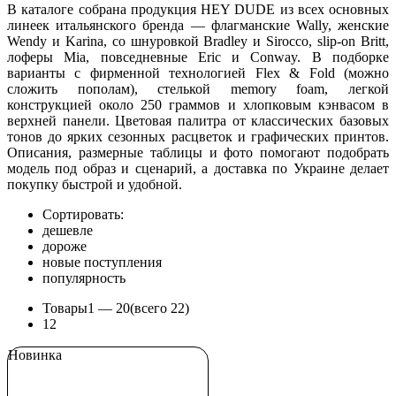
В каталоге собрана продукция HEY DUDE из всех основных
линеек итальянского бренда — флагманские Wally, женские
Wendy и Karina, со шнуровкой Bradley и Sirocco, slip-on Britt,
лоферы Mia, повседневные Eric и Conway. В подборке
варианты с фирменной технологией Flex & Fold (можно
сложить пополам), стелькой memory foam, легкой
конструкцией около 250 граммов и хлопковым кэнвасом в
верхней панели. Цветовая палитра от классических базовых
тонов до ярких сезонных расцветок и графических принтов.
Описания, размерные таблицы и фото помогают подобрать
модель под образ и сценарий, а доставка по Украине делает
покупку быстрой и удобной.
Сортировать:
дешевле
дороже
новые поступления
популярность
Товары
1 —
20
(всего 22)
1
2
Новинка