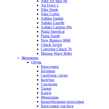
Nike Air Max 90
Air Force 1
Nike Dunk
Nike Cortez
Adidas Samba
Adidas Gazelle
Adidas Campus 00s
Puma Speedcat
Puma Suede
New Balance 9060
Chuck Taylor
Converse Chuck 70
Mizuno Wave Rider
Женщины
Обувь
Кроссовки
Ботинки
Скейтера / кеды
Балетки
Сандалии
Тапки
Клоги
Мокасины
Баскетбольные кроссовки
Кроссовки для бега