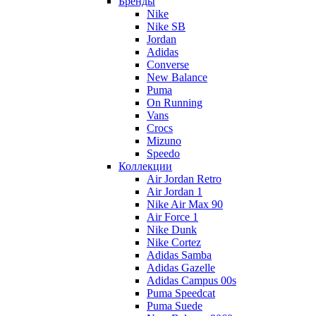
Бренды
Nike
Nike SB
Jordan
Adidas
Converse
New Balance
Puma
On Running
Vans
Crocs
Mizuno
Speedo
Коллекции
Air Jordan Retro
Air Jordan 1
Nike Air Max 90
Air Force 1
Nike Dunk
Nike Cortez
Adidas Samba
Adidas Gazelle
Adidas Campus 00s
Puma Speedcat
Puma Suede