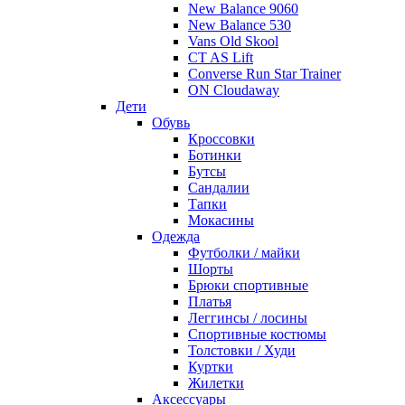
New Balance 9060
New Balance 530
Vans Old Skool
CT AS Lift
Converse Run Star Trainer
ON Cloudaway
Дети
Обувь
Кроссовки
Ботинки
Бутсы
Сандалии
Тапки
Мокасины
Одежда
Футболки / майки
Шорты
Брюки спортивные
Платья
Леггинсы / лосины
Спортивные костюмы
Толстовки / Худи
Куртки
Жилетки
Аксессуары