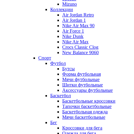
Mizuno
Коллекции
Air Jordan Retro
Air Jordan 1
Nike Air Max 90
Air Force 1
Nike Dunk
Nike Air Max
Crocs Classic Clog
New Balance 9060
Спорт
Футбол
Бутсы
Форма футбольная
Мячи футбольные
Щитки футбольные
Аксессуары футбольные
Баскетбол
Баскетбольные кроссовки
Тапочки баскетбольные
Баскетбольная одежда
Мячи баскетбольные
Бег
Кроссовки для бега
Одежда для бега