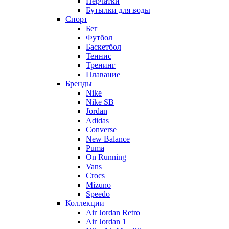
Перчатки
Бутылки для воды
Спорт
Бег
Футбол
Баскетбол
Теннис
Тренинг
Плавание
Бренды
Nike
Nike SB
Jordan
Adidas
Converse
New Balance
Puma
On Running
Vans
Crocs
Mizuno
Speedo
Коллекции
Air Jordan Retro
Air Jordan 1