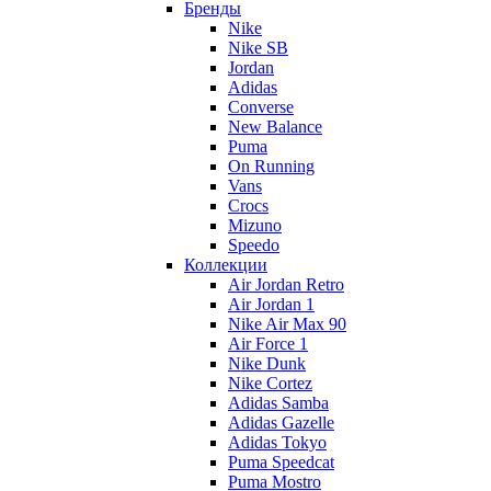
Бренды
Nike
Nike SB
Jordan
Adidas
Converse
New Balance
Puma
On Running
Vans
Crocs
Mizuno
Speedo
Коллекции
Air Jordan Retro
Air Jordan 1
Nike Air Max 90
Air Force 1
Nike Dunk
Nike Cortez
Adidas Samba
Adidas Gazelle
Adidas Tokyo
Puma Speedcat
Puma Mostro