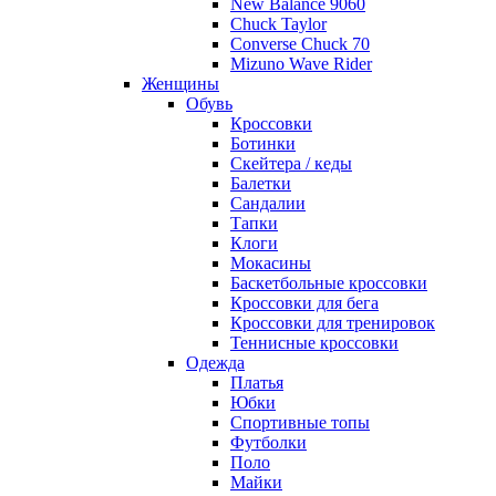
New Balance 9060
Chuck Taylor
Converse Chuck 70
Mizuno Wave Rider
Женщины
Обувь
Кроссовки
Ботинки
Скейтера / кеды
Балетки
Сандалии
Тапки
Клоги
Мокасины
Баскетбольные кроссовки
Кроссовки для бега
Кроссовки для тренировок
Теннисные кроссовки
Одежда
Платья
Юбки
Спортивные топы
Футболки
Поло
Майки