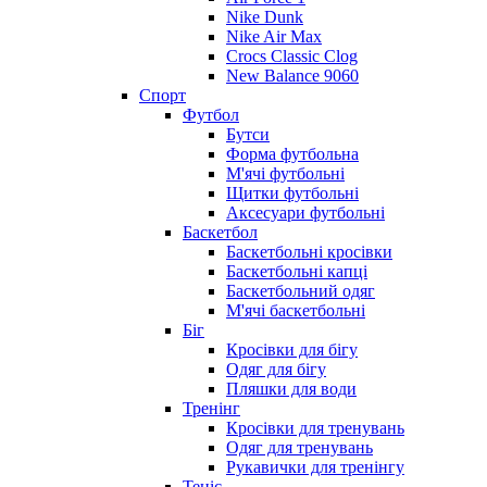
Nike Dunk
Nike Air Max
Crocs Classic Clog
New Balance 9060
Спорт
Футбол
Бутси
Форма футбольна
М'ячі футбольні
Щитки футбольні
Аксесуари футбольні
Баскетбол
Баскетбольні кросівки
Баскетбольні капці
Баскетбольний одяг
М'ячі баскетбольні
Біг
Кросівки для бігу
Одяг для бігу
Пляшки для води
Тренінг
Кросівки для тренувань
Одяг для тренувань
Рукавички для тренінгу
Теніс