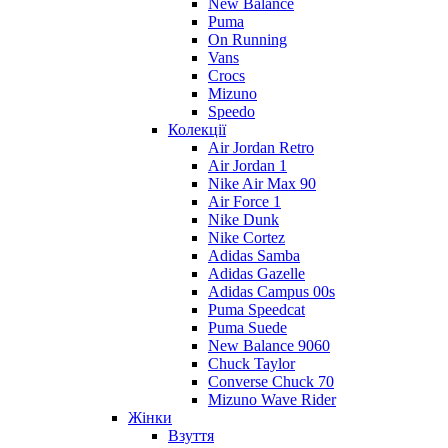
New Balance
Puma
On Running
Vans
Crocs
Mizuno
Speedo
Колекції
Air Jordan Retro
Air Jordan 1
Nike Air Max 90
Air Force 1
Nike Dunk
Nike Cortez
Adidas Samba
Adidas Gazelle
Adidas Campus 00s
Puma Speedcat
Puma Suede
New Balance 9060
Chuck Taylor
Converse Chuck 70
Mizuno Wave Rider
Жінки
Взуття