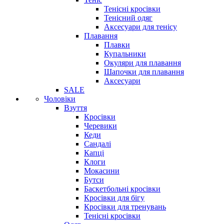
Тенісні кросівки
Тенісний одяг
Аксесуари для тенісу
Плавання
Плавки
Купальники
Окуляри для плавання
Шапочки для плавання
Аксесуари
SALE
Чоловіки
Взуття
Кросівки
Черевики
Кеди
Сандалі
Капці
Клоги
Мокасини
Бутси
Баскетбольні кросівки
Кросівки для бігу
Кросівки для тренувань
Тенісні кросівки