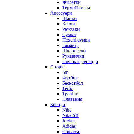
Жилетки
Термобілизна
Аксесуари
Шапки
Кепки
Рюкзаки
Сумки
Поясні сумки
Гаманці
Шкарпетки
Рукавички
Пляшки для води
Спорт
Біг
Футбол
Баскетбол
Теніс
Тренінг
Плавання
Бренди
Nike
Nike SB
Jordan
Adidas
Converse