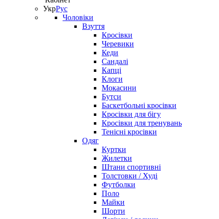
Укр
Рус
Чоловіки
Взуття
Кросівки
Черевики
Кеди
Сандалі
Капці
Клоги
Мокасини
Бутси
Баскетбольні кросівки
Кросівки для бігу
Кросівки для тренувань
Тенісні кросівки
Одяг
Куртки
Жилетки
Штани спортивні
Толстовки / Худі
Футболки
Поло
Майки
Шорти