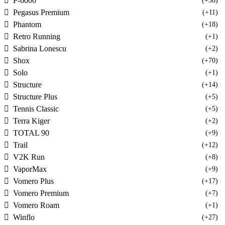
P-6000
(+58)
Pegasus Premium
(+11)
Phantom
(+18)
Retro Running
(+1)
Sabrina Lonescu
(+2)
Shox
(+70)
Solo
(+1)
Structure
(+14)
Structure Plus
(+5)
Tennis Classic
(+5)
Terra Kiger
(+2)
TOTAL 90
(+9)
Trail
(+12)
V2K Run
(+8)
VaporMax
(+9)
Vomero Plus
(+17)
Vomero Premium
(+7)
Vomero Roam
(+1)
Winflo
(+27)