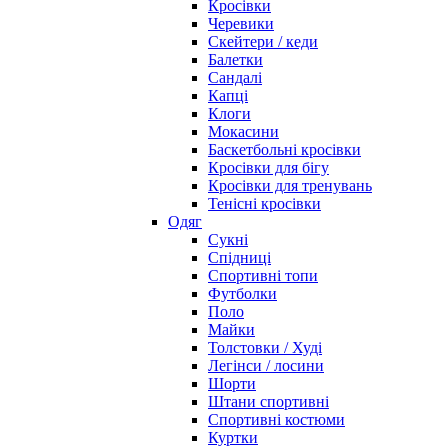
Кросівки
Черевики
Скейтери / кеди
Балетки
Сандалі
Капці
Клоги
Мокасини
Баскетбольні кросівки
Кросівки для бігу
Кросівки для тренувань
Тенісні кросівки
Одяг
Сукні
Спідниці
Спортивні топи
Футболки
Поло
Майки
Толстовки / Худі
Легінси / лосини
Шорти
Штани спортивні
Спортивні костюми
Куртки