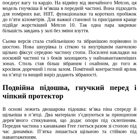
поєднує вагу та кардіо. На відміну від звичайного Metcon, ця
модель гнучкіша й мʼякша в передній частині. Вона підходить
для помірних ваг, HIIT, функціоналки та коротких пробіжок
до пʼяти кілометрів. Для важкої станової та присідання краще
підійде жорсткіший Metcon 10. Так одна пара закриває
більшість завдань у залі без зміни взуття.
Сьома версія стала стабільнішою та зібранішою порівняно із
шостою. Нова шнурівка із сіткою та внутрішнім панчохою
щільно фіксує середню частину стопи. Посилені накладки на
носковій частині та з боків захищають у найнавантаженіших
зонах. Стиль став більш зібраним і охайним, до того ж
кросівок доречний і поза залом. Помітний контрастний ярлик
на пʼятці та вищий виріз додають зібраності.
Подвійна підошва, гнучкий перед і
чіпкий протектор
В основі лежить двошарова підошва: мʼяка піна спереду й
щільніша в пʼятці. Два матеріали зʼєднуються за принципом
деревʼяного стикування, що додає опори під склепінням.
Передня частина з канавками Free гнеться разом зі стопою під
час динаміки. Пʼятка лишається щільною та стійкою під
навантаженням.