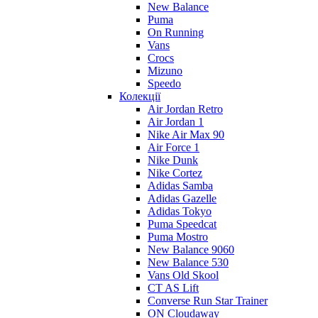
New Balance
Puma
On Running
Vans
Crocs
Mizuno
Speedo
Колекції
Air Jordan Retro
Air Jordan 1
Nike Air Max 90
Air Force 1
Nike Dunk
Nike Cortez
Adidas Samba
Adidas Gazelle
Adidas Tokyo
Puma Speedcat
Puma Mostro
New Balance 9060
New Balance 530
Vans Old Skool
CT AS Lift
Converse Run Star Trainer
ON Cloudaway