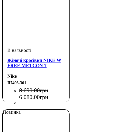
Жіночі кросівки NIKE W
FREE METCON 7
Nike
II7406-301
8 690
.
00
грн
6 080
.
00
грн
Новинка