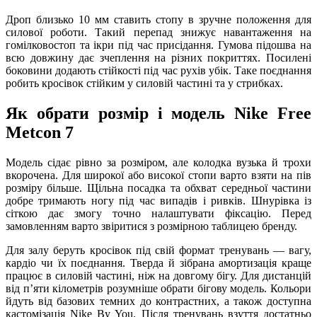
Дроп близько 10 мм ставить стопу в зручне положення для
силової роботи. Такий перепад знижує навантаження на
гомілковостоп та ікри під час присідання. Гумова підошва на
всю довжину дає зчеплення на різних покриттях. Посилені
боковини додають стійкості під час рухів убік. Таке поєднання
робить кросівок стійким у силовій частині та у стрибках.
Як обрати розмір і модель Nike Free
Metcon 7
Модель сідає рівно за розміром, але колодка вузька й трохи
вкорочена. Для широкої або високої стопи варто взяти на пів
розміру більше. Щільна посадка та обхват середньої частини
добре тримають ногу під час випадів і ривків. Шнурівка із
сіткою дає змогу точно налаштувати фіксацію. Перед
замовленням варто звіритися з розмірною таблицею бренду.
Для залу беруть кросівок під свій формат тренувань — вагу,
кардіо чи їх поєднання. Тверда й зібрана амортизація краще
працює в силовій частині, ніж на довгому бігу. Для дистанцій
від пʼяти кілометрів розумніше обрати бігову модель. Кольори
йдуть від базових темних до контрастних, а також доступна
кастомізація Nike By You. Після тренувань взуття достатньо