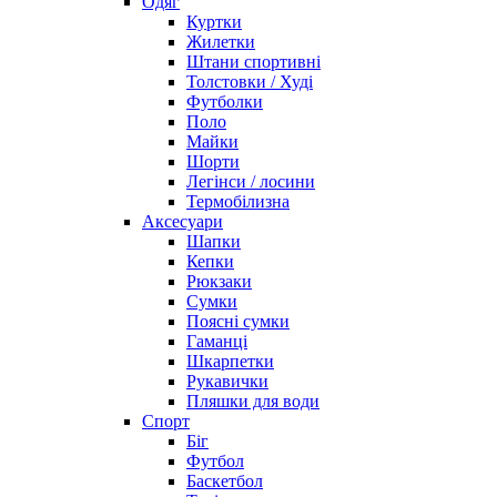
Одяг
Куртки
Жилетки
Штани спортивні
Толстовки / Худі
Футболки
Поло
Майки
Шорти
Легінси / лосини
Термобілизна
Аксесуари
Шапки
Кепки
Рюкзаки
Сумки
Поясні сумки
Гаманці
Шкарпетки
Рукавички
Пляшки для води
Спорт
Біг
Футбол
Баскетбол