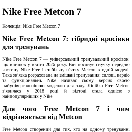
Nike Free Metcon 7
Колекція: Nike Free Metcon 7
Nike Free Metcon 7: гібридні кросівки
для тренувань
Nike Free Metcon 7 — універсальний тренувальний кросівок,
що вийшов у квітні 2026 року. Він поєднує гнучку передню
частину Nike Free і стабільну пʼятку Metcon в одній моделі.
Така звʼязка розрахована на змішані тренування: силові, кардіо
та функціональні. Nike називає сьому версію своєю
найуніверсальнішою моделлю для залу. Лінійка Free Metcon
зʼявилася у 2018 році й відтоді стала однією з
найпопулярніших у Nike.
Для чого Free Metcon 7 і чим
відрізняється від Metcon
Free Metcon створений для тих, хто на одному тренуванні