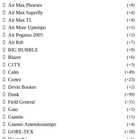
Air Max Phoenix
(+8)
Air Max Superfly
(+4)
Air Max TL
(+4)
Air More Uptempo
(+1)
Air Pegasus 2005
(+2)
Air Rift
(+7)
BIG BUBBLE
(+8)
Blazer
(+6)
C1TY
(+3)
Calm
(+49)
Cortez
(+23)
Devin Booker
(+2)
Dunk
(+99)
Field General
(+11)
Gato
(+2)
Giannis
(+1)
Giannis Antetokounmpo
(+4)
GORE-TEX
(+18)