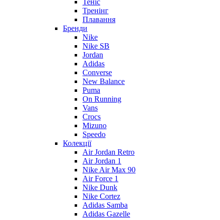
Теніс
Тренінг
Плавання
Бренди
Nike
Nike SB
Jordan
Adidas
Converse
New Balance
Puma
On Running
Vans
Crocs
Mizuno
Speedo
Колекції
Air Jordan Retro
Air Jordan 1
Nike Air Max 90
Air Force 1
Nike Dunk
Nike Cortez
Adidas Samba
Adidas Gazelle