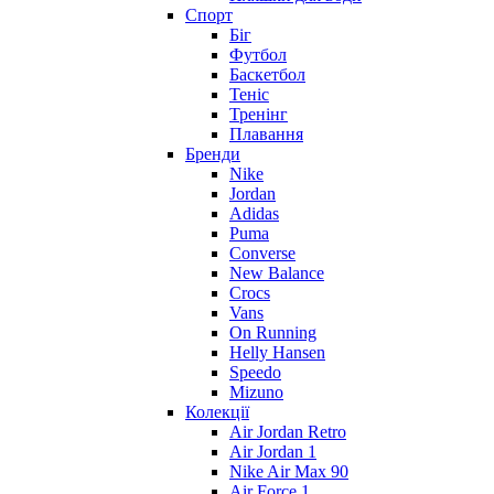
Спорт
Біг
Футбол
Баскетбол
Теніс
Тренінг
Плавання
Бренди
Nike
Jordan
Adidas
Puma
Converse
New Balance
Crocs
Vans
On Running
Helly Hansen
Speedo
Mizuno
Колекції
Air Jordan Retro
Air Jordan 1
Nike Air Max 90
Air Force 1