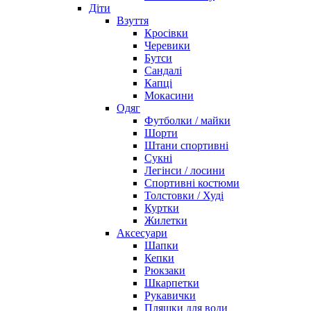
Діти
Взуття
Кросівки
Черевики
Бутси
Сандалі
Капці
Мокасини
Одяг
Футболки / майки
Шорти
Штани спортивні
Сукні
Легінси / лосини
Спортивні костюми
Толстовки / Худі
Куртки
Жилетки
Аксесуари
Шапки
Кепки
Рюкзаки
Шкарпетки
Рукавички
Пляшки для води