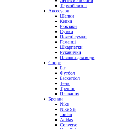
Легінси / лосини
Термобілизна
Аксесуари
Шапки
Кепки
Рюкзаки
Сумки
Поясні сумки
Гаманці
Шкарпетки
Рукавички
Пляшки для води
Спорт
Біг
Футбол
Баскетбол
Теніс
Тренінг
Плавання
Бренди
Nike
Nike SB
Jordan
Adidas
Converse