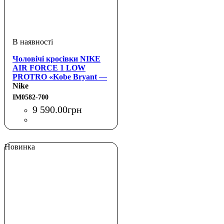
Чоловічі кросівки NIKE
AIR FORCE 1 LOW
PROTRO «Kobe Bryant —
Siempre Hermanos»
Nike
IM0582-700
9 590
.
00
грн
Новинка