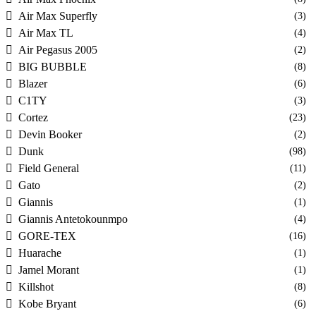
Air Max Superfly
(3)
Air Max TL
(4)
Air Pegasus 2005
(2)
BIG BUBBLE
(8)
Blazer
(6)
C1TY
(3)
Cortez
(23)
Devin Booker
(2)
Dunk
(98)
Field General
(11)
Gato
(2)
Giannis
(1)
Giannis Antetokounmpo
(4)
GORE-TEX
(16)
Huarache
(1)
Jamel Morant
(1)
Killshot
(8)
Kobe Bryant
(6)