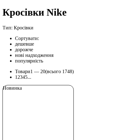
Кросівки Nike
Тип: Кросівки
Сортувати:
дешевше
дорожче
нові надходження
популярність
Товари
1 —
20
(всього 1748)
1
2
3
4
5
...
Новинка