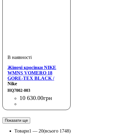
Жіночі кросівки NIKE
WMNS VOMERO 18
GORE-TEX BLACK /
CRIMSON TINT
Nike
HQ7002-003
10 630
.
00
грн
Показати ще
Товари
1 —
20
(всього 1748)