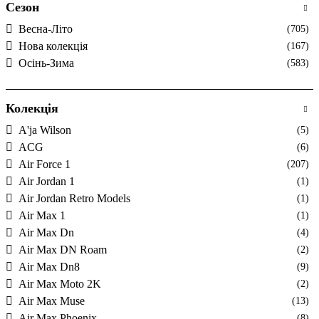
Сезон
Весна-Літо
(705)
Нова колекція
(167)
Осінь-Зима
(583)
Колекція
A'ja Wilson
(5)
ACG
(6)
Air Force 1
(207)
Air Jordan 1
(1)
Air Jordan Retro Models
(1)
Air Max 1
(1)
Air Max Dn
(4)
Air Max DN Roam
(2)
Air Max Dn8
(9)
Air Max Moto 2K
(2)
Air Max Muse
(13)
Air Max Phoenix
(8)