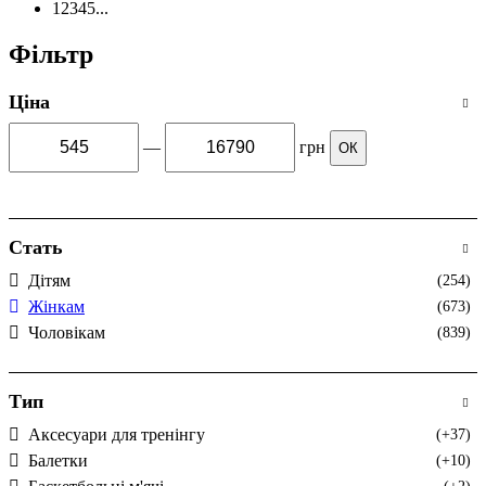
1
2
3
4
5
...
Фільтр
Ціна
—
грн
ОК
Стать
Дітям
(254)
Жінкам
(673)
Чоловікам
(839)
Тип
Аксесуари для тренінгу
(+37)
Балетки
(+10)