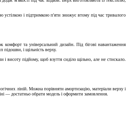
додає м'якості під час ходьби. Верх виготовляють із текстилю,
ю устілкою і підтримкою п'яти знижує втому під час тривалого
нок комфорт та універсальний дизайн. Під бігові навантаження
 підошви, і щільність верху.
і висоту підйому, щоб взуття сиділо щільно, але не стискало.
ологічних ліній. Можна порівняти амортизацію, матеріали верху і
аїні — достатньо обрати модель і оформити замовлення.