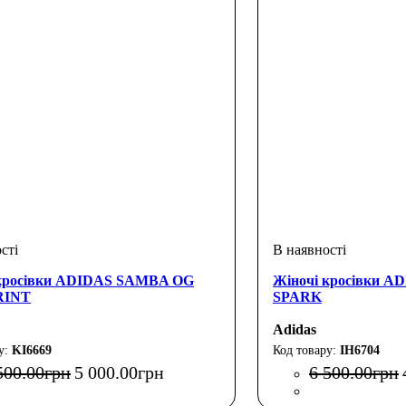
 кросівки ADIDAS SAMBA OG
Жіночі кросівки 
RINT
SPARK
Adidas
KI6669
IH6704
500
.
00
грн
5 000
.
00
грн
6 500
.
00
грн