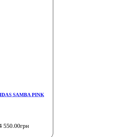
ADIDAS SAMBA PINK
4 550
.
00
грн