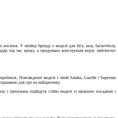
осіння. У лінійці бренду є моделі для бігу, залу, баскетболу,
удар під час кроку, а продумана конструкція верху забезпечує
робіжок. Повсякденні моделі з ліній Samba, Gazelle і Superstar
 підошвою для гри на майданчику.
лу і тренувань підійдуть стійкі моделі із щільною посадкою і