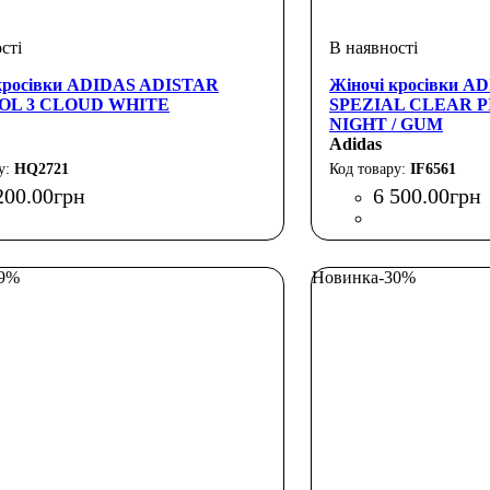
кросівки ADIDAS ADISTAR
Жіночі кросівки 
OL 3 CLOUD WHITE
SPEZIAL CLEAR P
NIGHT / GUM
Adidas
HQ2721
IF6561
200
.
00
грн
6 500
.
00
грн
29%
Новинка
-30%