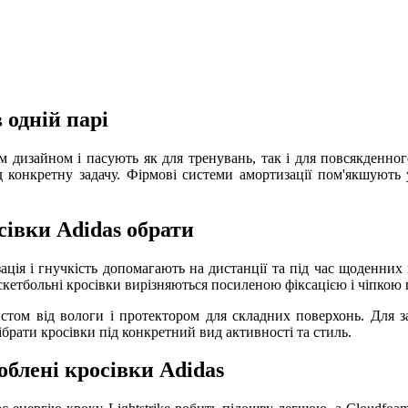
 одній парі
 дизайном і пасують як для тренувань, так і для повсякденного н
д конкретну задачу. Фірмові системи амортизації пом'якшують 
осівки Adidas обрати
ція і гнучкість допомагають на дистанції та під час щоденних п
аскетбольні кросівки вирізняються посиленою фіксацією і чіпкою
хистом від вологи і протектором для складних поверхонь. Для за
брати кросівки під конкретний вид активності та стиль.
роблені кросівки Adidas