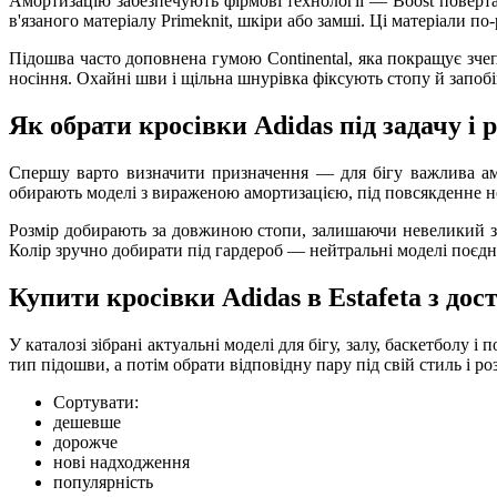
Амортизацію забезпечують фірмові технології — Boost повертає
в'язаного матеріалу Primeknit, шкіри або замші. Ці матеріали п
Підошва часто доповнена гумою Continental, яка покращує зче
носіння. Охайні шви і щільна шнурівка фіксують стопу й запоб
Як обрати кросівки Adidas під задачу і 
Спершу варто визначити призначення — для бігу важлива аморт
обирають моделі з вираженою амортизацією, під повсякденне нос
Розмір добирають за довжиною стопи, залишаючи невеликий зап
Колір зручно добирати під гардероб — нейтральні моделі поєдну
Купити кросівки Adidas в Estafeta з дос
У каталозі зібрані актуальні моделі для бігу, залу, баскетболу
тип підошви, а потім обрати відповідну пару під свій стиль і 
Сортувати:
дешевше
дорожче
нові надходження
популярність