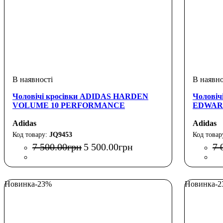
Чоловічі кросівки ADIDAS HARDEN
Чолові
VOLUME 10 PERFORMANCE
EDWAR
Adidas
Adidas
JQ9453
7 500
.
00
грн
5 500
.
00
грн
7 
Новинка
-23%
Новинка
-