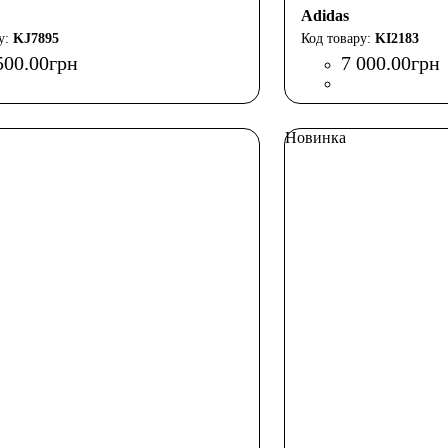
Adidas
KJ7895
KI2183
500
.
00
грн
7 000
.
00
грн
Новинка