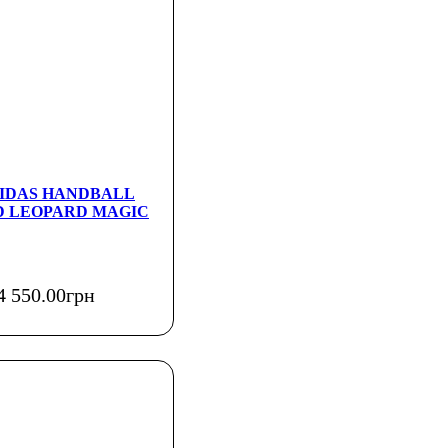
ADIDAS HANDBALL
D LEOPARD MAGIC
4 550
.
00
грн