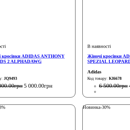
чі кросівки ADIDAS ANTHONY
Жіночі кросівки 
DS 2 ALPHADAWG
SPEZIAL LEOPAR
Adidas
JQ9493
KI6678
000
.
00
грн
5 000
.
00
грн
6 500
.
00
грн
23%
Новинка
-30%