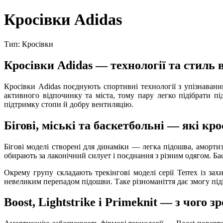
Кросівки Adidas
Тип: Кросівки
Кросівки Adidas — технології та стиль в
Кросівки Adidas поєднують спортивні технології з упізнаваним
активного відпочинку та міста, тому пару легко підібрати пі
підтримку стопи й добру вентиляцію.
Бігові, міські та баскетбольні — які кр
Бігові моделі створені для динаміки — легка підошва, амортиза
обирають за лаконічний силует і поєднання з різним одягом. Б
Окрему групу складають трекінгові моделі серії Terrex із за
невеликим перепадом підошви. Таке різноманіття дає змогу піді
Boost, Lightstrike і Primeknit — з чого з