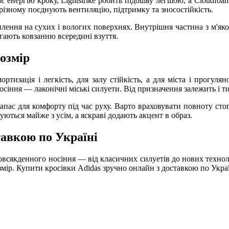
 енергію кроку, Lightstrike робить підошву легшою, а Cloudfoam 
о-різному поєднують вентиляцію, підтримку та зносостійкість.
плення на сухих і вологих поверхнях. Внутрішня частина з м'яко
ігають ковзанню всередині взуття.
розмір
изація і легкість, для залу стійкість, а для міста і прогуля
іння — лаконічні міські силуети. Від призначення залежить і тип
ас для комфорту під час руху. Варто враховувати повноту стопи 
ються майже з усім, а яскраві додають акцент в образ.
тавкою по Україні
 і повсякденного носіння — від класичних силуетів до нових техн
розмір. Купити кросівки Adidas зручно онлайн з доставкою по Укр