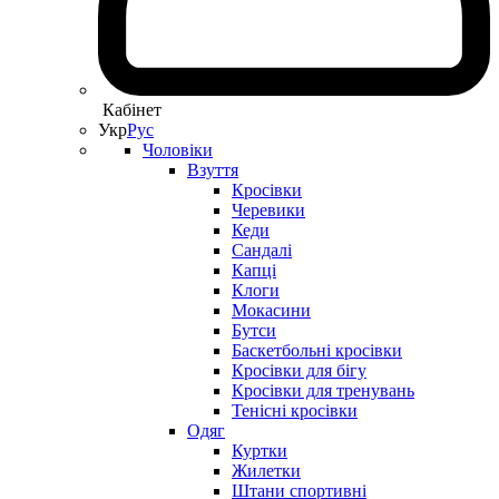
Кабінет
Укр
Рус
Чоловіки
Взуття
Кросівки
Черевики
Кеди
Сандалі
Капці
Клоги
Мокасини
Бутси
Баскетбольні кросівки
Кросівки для бігу
Кросівки для тренувань
Тенісні кросівки
Одяг
Куртки
Жилетки
Штани спортивні