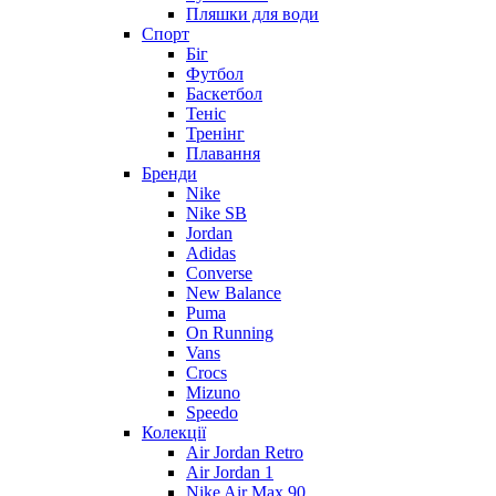
Пляшки для води
Спорт
Біг
Футбол
Баскетбол
Теніс
Тренінг
Плавання
Бренди
Nike
Nike SB
Jordan
Adidas
Converse
New Balance
Puma
On Running
Vans
Crocs
Mizuno
Speedo
Колекції
Air Jordan Retro
Air Jordan 1
Nike Air Max 90