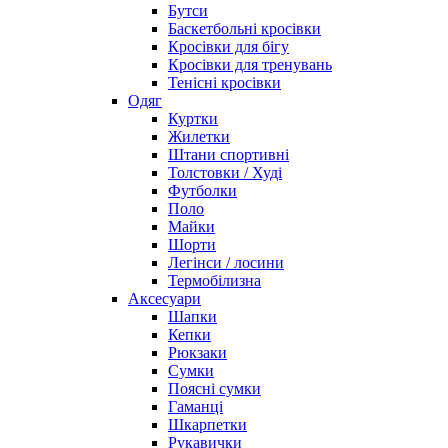
Бутси
Баскетбольні кросівки
Кросівки для бігу
Кросівки для тренувань
Тенісні кросівки
Одяг
Куртки
Жилетки
Штани спортивні
Толстовки / Худі
Футболки
Поло
Майки
Шорти
Легінси / лосини
Термобілизна
Аксесуари
Шапки
Кепки
Рюкзаки
Сумки
Поясні сумки
Гаманці
Шкарпетки
Рукавички