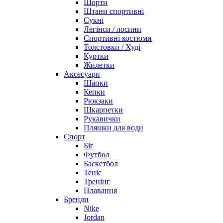
Шорти
Штани спортивні
Сукні
Легінси / лосини
Спортивні костюми
Толстовки / Худі
Куртки
Жилетки
Аксесуари
Шапки
Кепки
Рюкзаки
Шкарпетки
Рукавички
Пляшки для води
Спорт
Біг
Футбол
Баскетбол
Теніс
Тренінг
Плавання
Бренди
Nike
Jordan