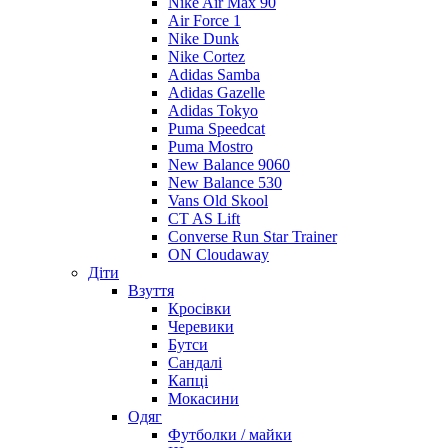
Nike Air Max 90
Air Force 1
Nike Dunk
Nike Cortez
Adidas Samba
Adidas Gazelle
Adidas Tokyo
Puma Speedcat
Puma Mostro
New Balance 9060
New Balance 530
Vans Old Skool
CT AS Lift
Converse Run Star Trainer
ON Cloudaway
Діти
Взуття
Кросівки
Черевики
Бутси
Сандалі
Капці
Мокасини
Одяг
Футболки / майки