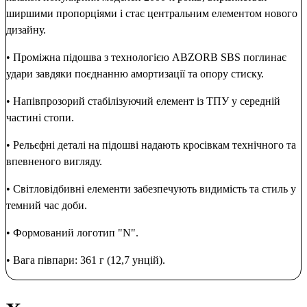
ширшими пропорціями і стає центральним елементом нового
дизайну.
• Проміжна підошва з технологією ABZORB SBS поглинає
удари завдяки поєднанню амортизації та опору стиску.
• Напівпрозорий стабілізуючий елемент із ТПУ у середній
частині стопи.
• Рельєфні деталі на підошві надають кросівкам технічного та
впевненого вигляду.
• Світловідбивні елементи забезпечують видимість та стиль у
темний час доби.
• Формований логотип "N".
• Вага півпари: 361 г (12,7 унцій).