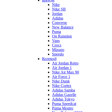
Бренди
Nike
Nike SB
Jordan
Adidas
Converse
New Balance
Puma
On Running
Vans
Crocs
Mizuno
Speedo
Колекції
Air Jordan Retro
Air Jordan 1
Nike Air Max 90
Air Force 1
Nike Dunk
Nike Cortez
Adidas Samba
Adidas Gazelle
Adidas Tokyo
Puma Speedcat
Puma Mostro