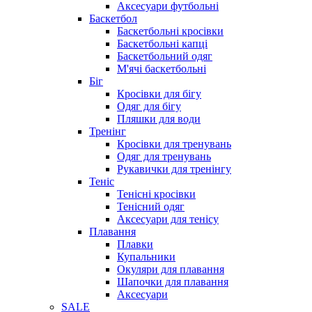
Аксесуари футбольні
Баскетбол
Баскетбольні кросівки
Баскетбольні капці
Баскетбольний одяг
М'ячі баскетбольні
Біг
Кросівки для бігу
Одяг для бігу
Пляшки для води
Тренінг
Кросівки для тренувань
Одяг для тренувань
Рукавички для тренінгу
Теніс
Тенісні кросівки
Тенісний одяг
Аксесуари для тенісу
Плавання
Плавки
Купальники
Окуляри для плавання
Шапочки для плавання
Аксесуари
SALE