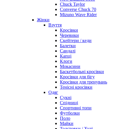
Chuck Taylor
Converse Chuck 70
Mizuno Wave Rider
Жінки
Взуття
Кросівки
Черевики
Скейтери / кеди
Балетки
Сандалі
Капці
Клоги
Мокасини
Баскетбольні кросівки
Кросівки для бігу
Кросівки для тренувань
Тенісні кросівки
Одяг
Сукні
Спідниці
Спортивні топи
Футболки
Поло
Майки
Толстовки / Худі