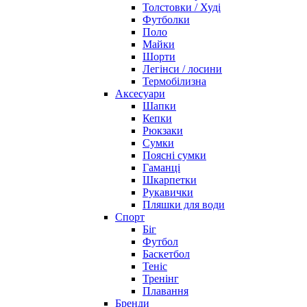
Толстовки / Худі
Футболки
Поло
Майки
Шорти
Легінси / лосини
Термобілизна
Аксесуари
Шапки
Кепки
Рюкзаки
Сумки
Поясні сумки
Гаманці
Шкарпетки
Рукавички
Пляшки для води
Спорт
Біг
Футбол
Баскетбол
Теніс
Тренінг
Плавання
Бренди