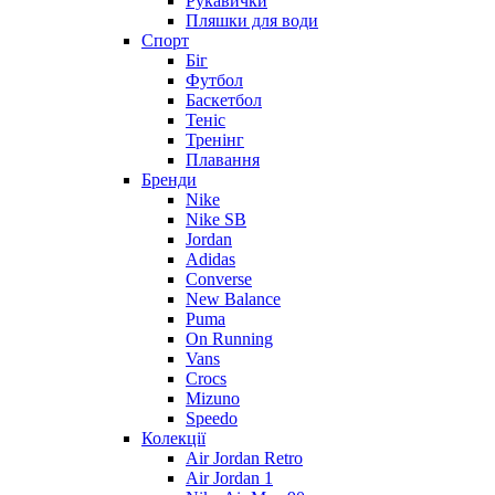
Рукавички
Пляшки для води
Спорт
Біг
Футбол
Баскетбол
Теніс
Тренінг
Плавання
Бренди
Nike
Nike SB
Jordan
Adidas
Converse
New Balance
Puma
On Running
Vans
Crocs
Mizuno
Speedo
Колекції
Air Jordan Retro
Air Jordan 1