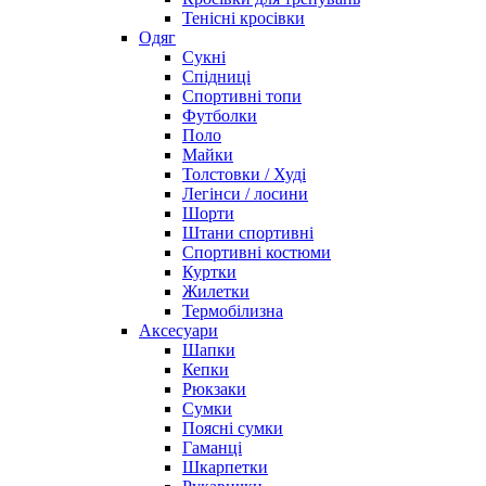
Тенісні кросівки
Одяг
Сукні
Спідниці
Спортивні топи
Футболки
Поло
Майки
Толстовки / Худі
Легінси / лосини
Шорти
Штани спортивні
Спортивні костюми
Куртки
Жилетки
Термобілизна
Аксесуари
Шапки
Кепки
Рюкзаки
Сумки
Поясні сумки
Гаманці
Шкарпетки