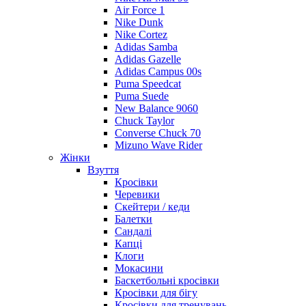
Air Force 1
Nike Dunk
Nike Cortez
Adidas Samba
Adidas Gazelle
Adidas Campus 00s
Puma Speedcat
Puma Suede
New Balance 9060
Chuck Taylor
Converse Chuck 70
Mizuno Wave Rider
Жінки
Взуття
Кросівки
Черевики
Скейтери / кеди
Балетки
Сандалі
Капці
Клоги
Мокасини
Баскетбольні кросівки
Кросівки для бігу
Кросівки для тренувань