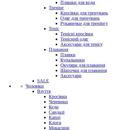
Пляшки для води
Тренінг
Кросівки для тренувань
Одяг для тренувань
Рукавички для тренінгу
Теніс
Тенісні кросівки
Тенісний одяг
Аксесуари для тенісу
Плавання
Плавки
Купальники
Окуляри для плавання
Шапочки для плавання
Аксесуари
SALE
Чоловіки
Взуття
Кросівки
Черевики
Кеди
Сандалі
Капці
Клоги
Мокасини