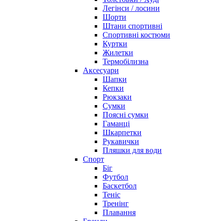
Легінси / лосини
Шорти
Штани спортивні
Спортивні костюми
Куртки
Жилетки
Термобілизна
Аксесуари
Шапки
Кепки
Рюкзаки
Сумки
Поясні сумки
Гаманці
Шкарпетки
Рукавички
Пляшки для води
Спорт
Біг
Футбол
Баскетбол
Теніс
Тренінг
Плавання