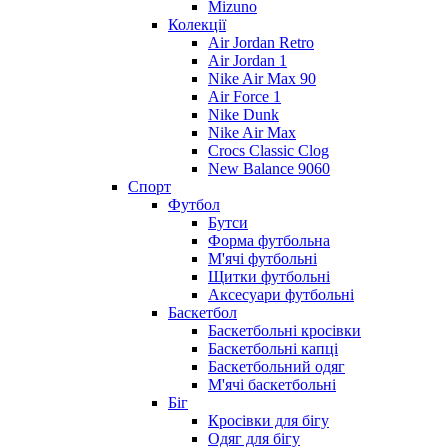
Mizuno
Колекції
Air Jordan Retro
Air Jordan 1
Nike Air Max 90
Air Force 1
Nike Dunk
Nike Air Max
Crocs Classic Clog
New Balance 9060
Спорт
Футбол
Бутси
Форма футбольна
М'ячі футбольні
Щитки футбольні
Аксесуари футбольні
Баскетбол
Баскетбольні кросівки
Баскетбольні капці
Баскетбольний одяг
М'ячі баскетбольні
Біг
Кросівки для бігу
Одяг для бігу