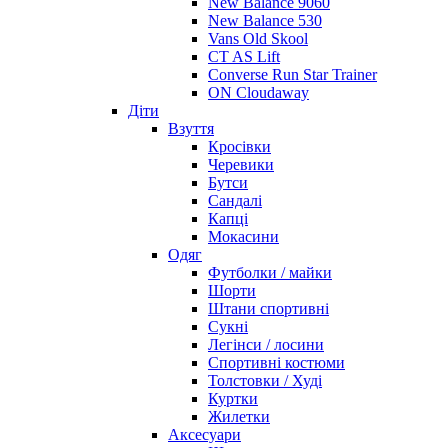
New Balance 9060
New Balance 530
Vans Old Skool
CT AS Lift
Converse Run Star Trainer
ON Cloudaway
Діти
Взуття
Кросівки
Черевики
Бутси
Сандалі
Капці
Мокасини
Одяг
Футболки / майки
Шорти
Штани спортивні
Сукні
Легінси / лосини
Спортивні костюми
Толстовки / Худі
Куртки
Жилетки
Аксесуари