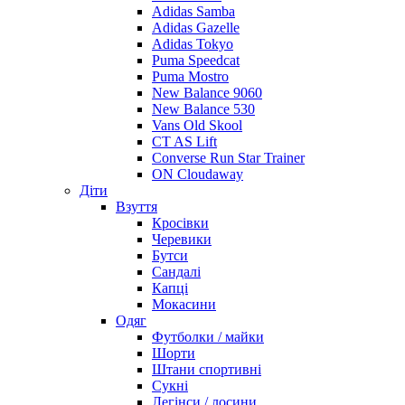
Adidas Samba
Adidas Gazelle
Adidas Tokyo
Puma Speedcat
Puma Mostro
New Balance 9060
New Balance 530
Vans Old Skool
CT AS Lift
Converse Run Star Trainer
ON Cloudaway
Діти
Взуття
Кросівки
Черевики
Бутси
Сандалі
Капці
Мокасини
Одяг
Футболки / майки
Шорти
Штани спортивні
Сукні
Легінси / лосини