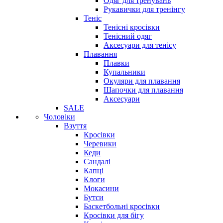
Одяг для тренувань
Рукавички для тренінгу
Теніс
Тенісні кросівки
Тенісний одяг
Аксесуари для тенісу
Плавання
Плавки
Купальники
Окуляри для плавання
Шапочки для плавання
Аксесуари
SALE
Чоловіки
Взуття
Кросівки
Черевики
Кеди
Сандалі
Капці
Клоги
Мокасини
Бутси
Баскетбольні кросівки
Кросівки для бігу