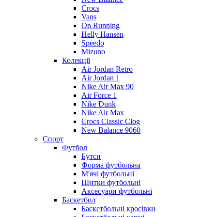
Crocs
Vans
On Running
Helly Hansen
Speedo
Mizuno
Колекції
Air Jordan Retro
Air Jordan 1
Nike Air Max 90
Air Force 1
Nike Dunk
Nike Air Max
Crocs Classic Clog
New Balance 9060
Спорт
Футбол
Бутси
Форма футбольна
М'ячі футбольні
Щитки футбольні
Аксесуари футбольні
Баскетбол
Баскетбольні кросівки