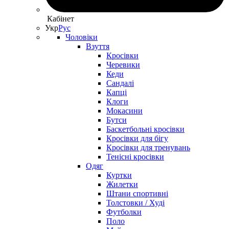
Кабінет
Укр
Рус
Чоловіки
Взуття
Кросівки
Черевики
Кеди
Сандалі
Капці
Клоги
Мокасини
Бутси
Баскетбольні кросівки
Кросівки для бігу
Кросівки для тренувань
Тенісні кросівки
Одяг
Куртки
Жилетки
Штани спортивні
Толстовки / Худі
Футболки
Поло