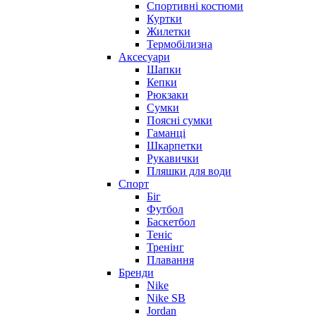
Спортивні костюми
Куртки
Жилетки
Термобілизна
Аксесуари
Шапки
Кепки
Рюкзаки
Сумки
Поясні сумки
Гаманці
Шкарпетки
Рукавички
Пляшки для води
Спорт
Біг
Футбол
Баскетбол
Теніс
Тренінг
Плавання
Бренди
Nike
Nike SB
Jordan