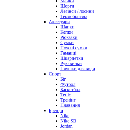
Майки
Шорти
Легінси / лосини
Термобілизна
Аксесуари
Шапки
Кепки
Рюкзаки
Сумки
Поясні сумки
Гаманці
Шкарпетки
Рукавички
Пляшки для води
Спорт
Біг
Футбол
Баскетбол
Теніс
Тренінг
Плавання
Бренди
Nike
Nike SB
Jordan