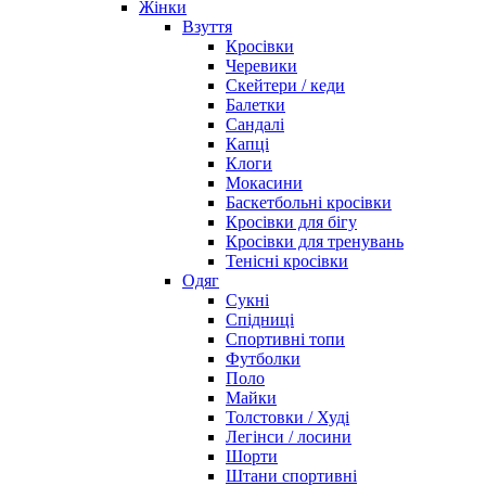
Жінки
Взуття
Кросівки
Черевики
Скейтери / кеди
Балетки
Сандалі
Капці
Клоги
Мокасини
Баскетбольні кросівки
Кросівки для бігу
Кросівки для тренувань
Тенісні кросівки
Одяг
Сукні
Спідниці
Спортивні топи
Футболки
Поло
Майки
Толстовки / Худі
Легінси / лосини
Шорти
Штани спортивні