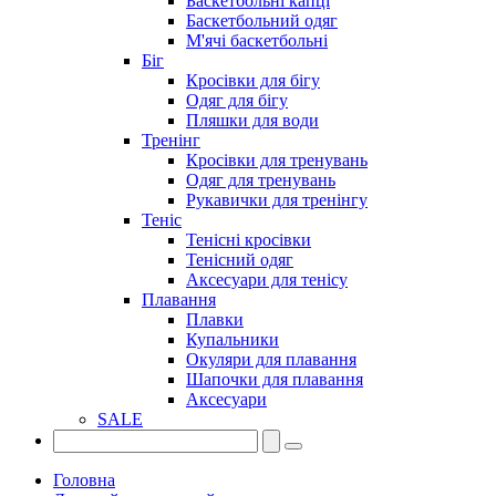
Баскетбольні капці
Баскетбольний одяг
М'ячі баскетбольні
Біг
Кросівки для бігу
Одяг для бігу
Пляшки для води
Тренінг
Кросівки для тренувань
Одяг для тренувань
Рукавички для тренінгу
Теніс
Тенісні кросівки
Тенісний одяг
Аксесуари для тенісу
Плавання
Плавки
Купальники
Окуляри для плавання
Шапочки для плавання
Аксесуари
SALE
Головна