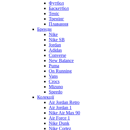
Футбол
Баскетбол
Теніс
Тренінг
Плавання
Бренди
Nike
Nike SB
Jordan
Adidas
Converse
New Balance
Puma
On Running
Vans
Crocs
Mizuno
Speedo
Колекції
Air Jordan Retro
Air Jordan 1
Nike Air Max 90
Air Force 1
Nike Dunk
Nike Cortez