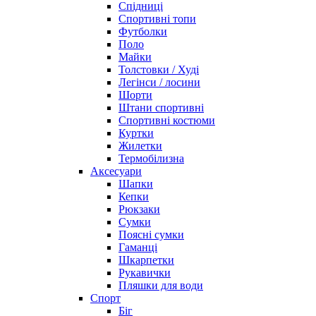
Спідниці
Спортивні топи
Футболки
Поло
Майки
Толстовки / Худі
Легінси / лосини
Шорти
Штани спортивні
Спортивні костюми
Куртки
Жилетки
Термобілизна
Аксесуари
Шапки
Кепки
Рюкзаки
Сумки
Поясні сумки
Гаманці
Шкарпетки
Рукавички
Пляшки для води
Спорт
Біг