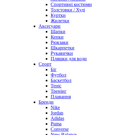
Спортивні костюми
Толстовки / Худі
Куртки
Жилетки
Аксесуари
Шапки
Кепки
Рюкзаки
Шкарпетки
Рукавички
Пляшки для води
Спорт
Біг
Футбол
Баскетбол
Теніс
Тренінг
Плавання
Бренди
Nike
Jordan
Adidas
Puma
Converse
New Balance