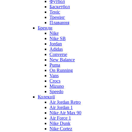
Футбол
Баскетбол
Теніс
Тренінг
Плавання
Бренди
Nike
Nike SB
Jordan
Adidas
Converse
New Balance
Puma
On Running
Vans
Crocs
Mizuno
Speedo
Колекції
Air Jordan Retro
Air Jordan 1
Nike Air Max 90
Air Force 1
Nike Dunk
Nike Cortez