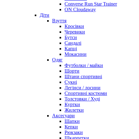
Converse Run Star Trainer
ON Cloudaway
Діти
Взуття
Кросівки
Черевики
Бутси
Сандалі
Капці
Мокасини
Одяг
Футболки / майки
Шорти
Штани спортивні
Сукні
Легінси / лосини
Спортивні костюми
Толстовки / Худі
Куртки
Жилетки
Аксесуари
Шапки
Кепки
Рюкзаки
Шкарпетки