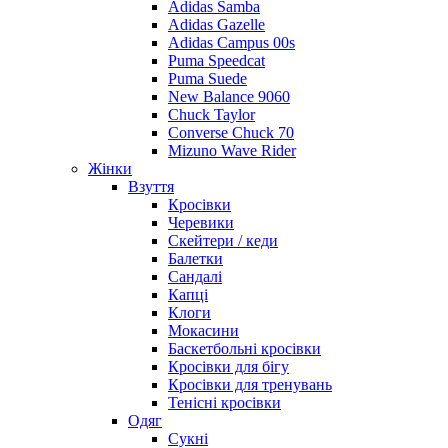
Adidas Samba
Adidas Gazelle
Adidas Campus 00s
Puma Speedcat
Puma Suede
New Balance 9060
Chuck Taylor
Converse Chuck 70
Mizuno Wave Rider
Жінки
Взуття
Кросівки
Черевики
Скейтери / кеди
Балетки
Сандалі
Капці
Клоги
Мокасини
Баскетбольні кросівки
Кросівки для бігу
Кросівки для тренувань
Тенісні кросівки
Одяг
Сукні