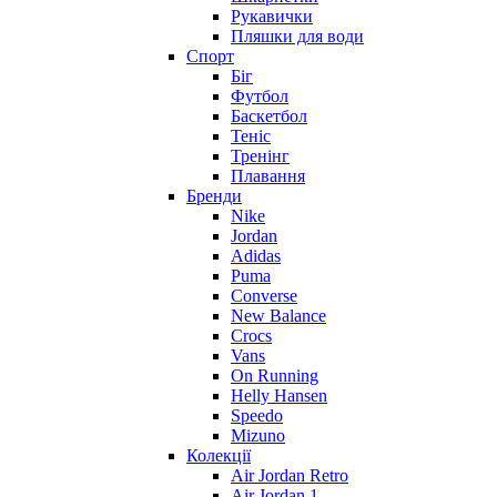
Рукавички
Пляшки для води
Спорт
Біг
Футбол
Баскетбол
Теніс
Тренінг
Плавання
Бренди
Nike
Jordan
Adidas
Puma
Converse
New Balance
Crocs
Vans
On Running
Helly Hansen
Speedo
Mizuno
Колекції
Air Jordan Retro
Air Jordan 1