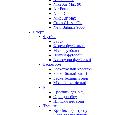
Nike Air Max 90
Air Force 1
Nike Dunk
Nike Air Max
Crocs Classic Clog
New Balance 9060
Спорт
Футбол
Бутси
Форма футбольна
М'ячі футбольні
Щитки футбольні
Аксесуари футбольні
Баскетбол
Баскетбольні кросівки
Баскетбольні капці
Баскетбольний одяг
М'ячі баскетбольні
Біг
Кросівки для бігу
Одяг для бігу
Пляшки для води
Тренінг
Кросівки для тренувань