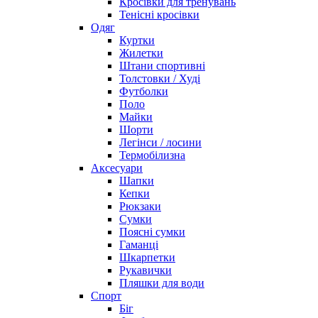
Кросівки для тренувань
Тенісні кросівки
Одяг
Куртки
Жилетки
Штани спортивні
Толстовки / Худі
Футболки
Поло
Майки
Шорти
Легінси / лосини
Термобілизна
Аксесуари
Шапки
Кепки
Рюкзаки
Сумки
Поясні сумки
Гаманці
Шкарпетки
Рукавички
Пляшки для води
Спорт
Біг