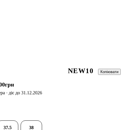
NEW10
Копіювати
00
грн
а · діє до 31.12.2026
37.5
38