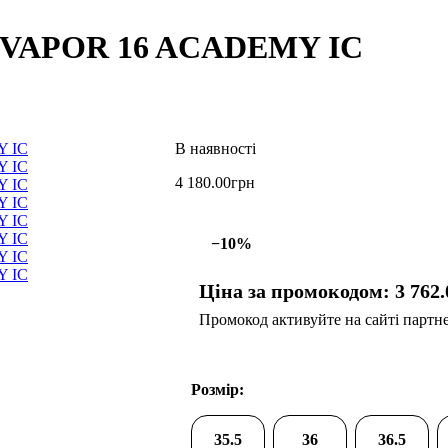
M VAPOR 16 ACADEMY IC
4 180
.
00
грн
−10%
Ціна за промокодом:
3 762
.
Промокод активуйте на сайті партнер
Розмір:
35.5
36
36.5