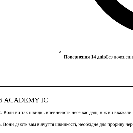
Повернення 14 днів
Без поясненн
16 ACADEMY IC
и ви так швидкі, впевненість несе вас далі, ніж ви вважали за
Вони дають вам відчуття швидкості, необхідне для прориву через