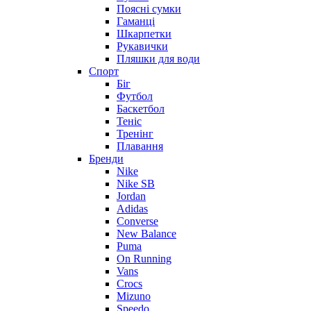
Поясні сумки
Гаманці
Шкарпетки
Рукавички
Пляшки для води
Спорт
Біг
Футбол
Баскетбол
Теніс
Тренінг
Плавання
Бренди
Nike
Nike SB
Jordan
Adidas
Converse
New Balance
Puma
On Running
Vans
Crocs
Mizuno
Speedo