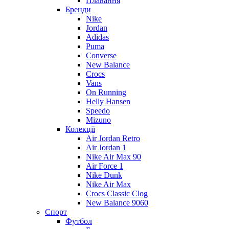
Плавання
Бренди
Nike
Jordan
Adidas
Puma
Converse
New Balance
Crocs
Vans
On Running
Helly Hansen
Speedo
Mizuno
Колекції
Air Jordan Retro
Air Jordan 1
Nike Air Max 90
Air Force 1
Nike Dunk
Nike Air Max
Crocs Classic Clog
New Balance 9060
Спорт
Футбол