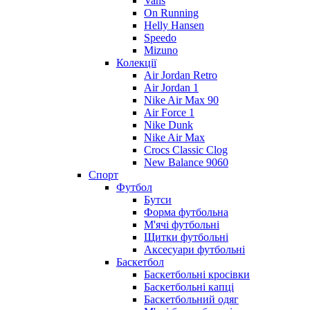
Vans
On Running
Helly Hansen
Speedo
Mizuno
Колекції
Air Jordan Retro
Air Jordan 1
Nike Air Max 90
Air Force 1
Nike Dunk
Nike Air Max
Crocs Classic Clog
New Balance 9060
Спорт
Футбол
Бутси
Форма футбольна
М'ячі футбольні
Щитки футбольні
Аксесуари футбольні
Баскетбол
Баскетбольні кросівки
Баскетбольні капці
Баскетбольний одяг