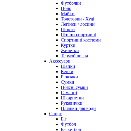
Футболки
Поло
Майки
Толстовки / Худі
Легінси / лосини
Шорти
Штани спортивні
Спортивні костюми
Куртки
Жилетки
Термобілизна
Аксесуари
Шапки
Кепки
Рюкзаки
Сумки
Поясні сумки
Гаманці
Шкарпетки
Рукавички
Пляшки для води
Спорт
Біг
Футбол
Баскетбол