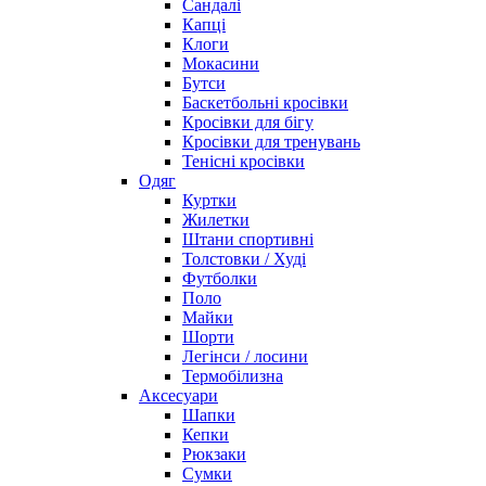
Сандалі
Капці
Клоги
Мокасини
Бутси
Баскетбольні кросівки
Кросівки для бігу
Кросівки для тренувань
Тенісні кросівки
Одяг
Куртки
Жилетки
Штани спортивні
Толстовки / Худі
Футболки
Поло
Майки
Шорти
Легінси / лосини
Термобілизна
Аксесуари
Шапки
Кепки
Рюкзаки
Сумки