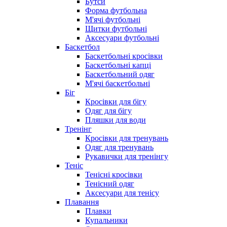
Бутси
Форма футбольна
М'ячі футбольні
Щитки футбольні
Аксесуари футбольні
Баскетбол
Баскетбольні кросівки
Баскетбольні капці
Баскетбольний одяг
М'ячі баскетбольні
Біг
Кросівки для бігу
Одяг для бігу
Пляшки для води
Тренінг
Кросівки для тренувань
Одяг для тренувань
Рукавички для тренінгу
Теніс
Тенісні кросівки
Тенісний одяг
Аксесуари для тенісу
Плавання
Плавки
Купальники