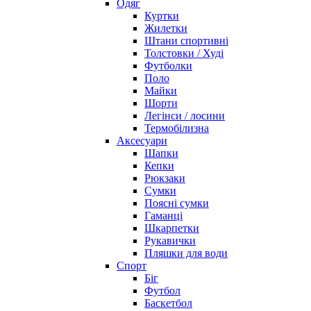
Одяг
Куртки
Жилетки
Штани спортивні
Толстовки / Худі
Футболки
Поло
Майки
Шорти
Легінси / лосини
Термобілизна
Аксесуари
Шапки
Кепки
Рюкзаки
Сумки
Поясні сумки
Гаманці
Шкарпетки
Рукавички
Пляшки для води
Спорт
Біг
Футбол
Баскетбол