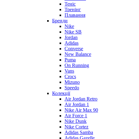
Теніс
Тренінг
Плавання
Бренди
Nike
Nike SB
Jordan
Adidas
Converse
New Balance
Puma
On Running
Vans
Crocs
Mizuno
Speedo
Колекції
Air Jordan Retro
Air Jordan 1
Nike Air Max 90
Air Force 1
Nike Dunk
Nike Cortez
Adidas Samba
Adidas Gazelle