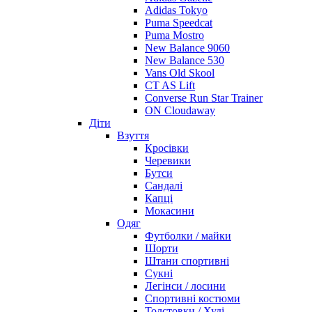
Adidas Tokyo
Puma Speedcat
Puma Mostro
New Balance 9060
New Balance 530
Vans Old Skool
CT AS Lift
Converse Run Star Trainer
ON Cloudaway
Діти
Взуття
Кросівки
Черевики
Бутси
Сандалі
Капці
Мокасини
Одяг
Футболки / майки
Шорти
Штани спортивні
Сукні
Легінси / лосини
Спортивні костюми
Толстовки / Худі