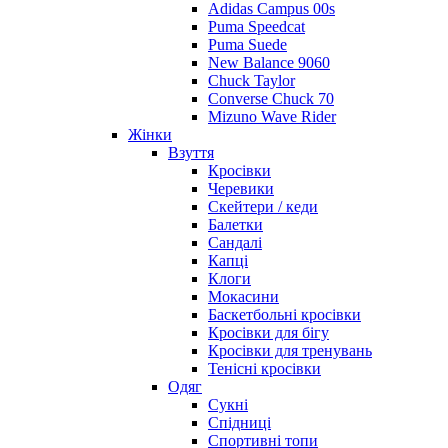
Adidas Campus 00s
Puma Speedcat
Puma Suede
New Balance 9060
Chuck Taylor
Converse Chuck 70
Mizuno Wave Rider
Жінки
Взуття
Кросівки
Черевики
Скейтери / кеди
Балетки
Сандалі
Капці
Клоги
Мокасини
Баскетбольні кросівки
Кросівки для бігу
Кросівки для тренувань
Тенісні кросівки
Одяг
Сукні
Спідниці
Спортивні топи