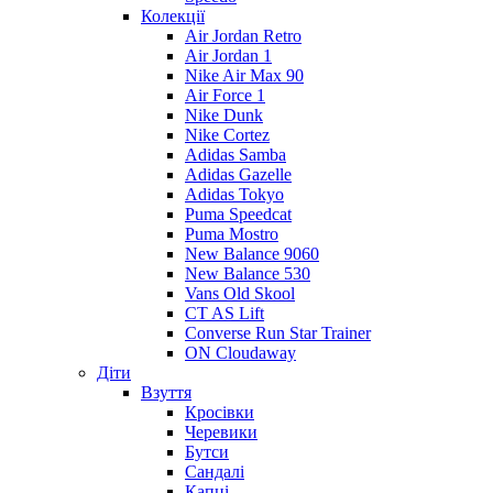
Колекції
Air Jordan Retro
Air Jordan 1
Nike Air Max 90
Air Force 1
Nike Dunk
Nike Cortez
Adidas Samba
Adidas Gazelle
Adidas Tokyo
Puma Speedcat
Puma Mostro
New Balance 9060
New Balance 530
Vans Old Skool
CT AS Lift
Converse Run Star Trainer
ON Cloudaway
Діти
Взуття
Кросівки
Черевики
Бутси
Сандалі
Капці