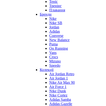
Теніс
Тренінг
Плавання
Бренди
Nike
Nike SB
Jordan
Adidas
Converse
New Balance
Puma
On Running
Vans
Crocs
Mizuno
Speedo
Колекції
Air Jordan Retro
Air Jordan 1
Nike Air Max 90
Air Force 1
Nike Dunk
Nike Cortez
Adidas Samba
Adidas Gazelle