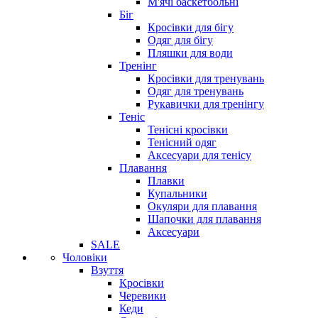
М'ячі баскетбольні
Біг
Кросівки для бігу
Одяг для бігу
Пляшки для води
Тренінг
Кросівки для тренувань
Одяг для тренувань
Рукавички для тренінгу
Теніс
Тенісні кросівки
Тенісний одяг
Аксесуари для тенісу
Плавання
Плавки
Купальники
Окуляри для плавання
Шапочки для плавання
Аксесуари
SALE
Чоловіки
Взуття
Кросівки
Черевики
Кеди