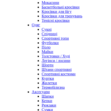
Мокасини
Баскетбольні кросівки
Кросівки для бігу
Кросівки для тренувань
Тенісні кросівки
Одяг
Сукні
Спідниці
Спортивні топи
Футболки
Поло
Майки
Толстовки / Худі
Легінси / лосини
Шорти
Штани спортивні
Спортивні костюми
Куртки
Жилетки
Термобілизна
Аксесуари
Шапки
Кепки
Рюкзаки
Сумки