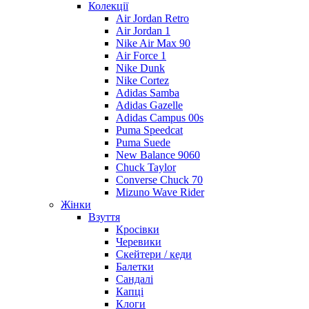
Колекції
Air Jordan Retro
Air Jordan 1
Nike Air Max 90
Air Force 1
Nike Dunk
Nike Cortez
Adidas Samba
Adidas Gazelle
Adidas Campus 00s
Puma Speedcat
Puma Suede
New Balance 9060
Chuck Taylor
Converse Chuck 70
Mizuno Wave Rider
Жінки
Взуття
Кросівки
Черевики
Скейтери / кеди
Балетки
Сандалі
Капці
Клоги