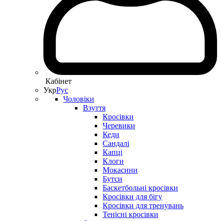
Кабінет
Укр
Рус
Чоловіки
Взуття
Кросівки
Черевики
Кеди
Сандалі
Капці
Клоги
Мокасини
Бутси
Баскетбольні кросівки
Кросівки для бігу
Кросівки для тренувань
Тенісні кросівки