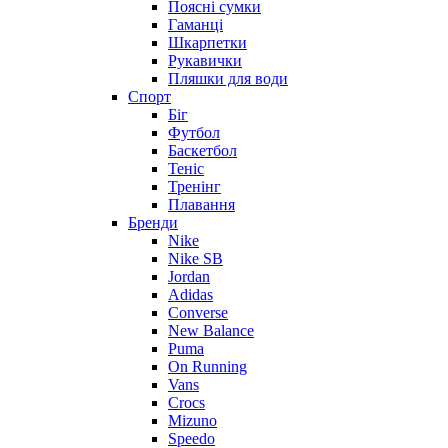
Поясні сумки
Гаманці
Шкарпетки
Рукавички
Пляшки для води
Спорт
Біг
Футбол
Баскетбол
Теніс
Тренінг
Плавання
Бренди
Nike
Nike SB
Jordan
Adidas
Converse
New Balance
Puma
On Running
Vans
Crocs
Mizuno
Speedo