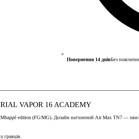
Повернення 14 днів
Без поясненн
CURIAL VAPOR 16 ACADEMY
M Mbappé edition (FG/MG). Дизайн натхнений Air Max TN7 — хви
х гравців.