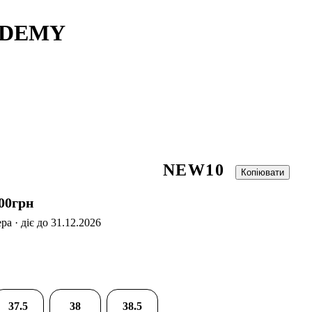
CADEMY
NEW10
Копіювати
00
грн
а · діє до 31.12.2026
37.5
38
38.5