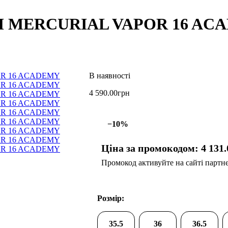
OOM MERCURIAL VAPOR 16 A
4 590
.
00
грн
−10%
Ціна за промокодом:
4 131
.
Промокод активуйте на сайті партнер
Розмір:
35.5
36
36.5