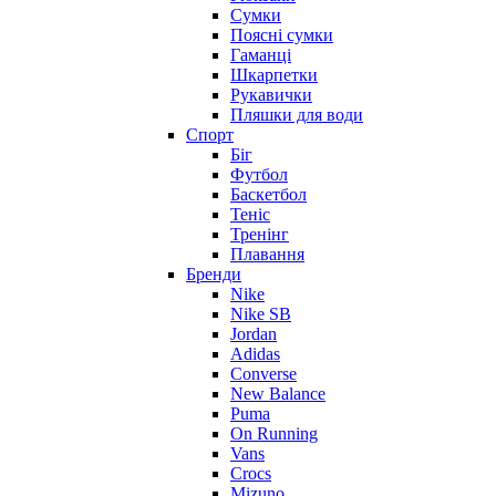
Сумки
Поясні сумки
Гаманці
Шкарпетки
Рукавички
Пляшки для води
Спорт
Біг
Футбол
Баскетбол
Теніс
Тренінг
Плавання
Бренди
Nike
Nike SB
Jordan
Adidas
Converse
New Balance
Puma
On Running
Vans
Crocs
Mizuno