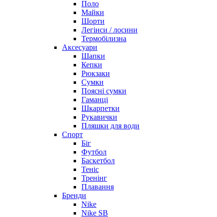
Поло
Майки
Шорти
Легінси / лосини
Термобілизна
Аксесуари
Шапки
Кепки
Рюкзаки
Сумки
Поясні сумки
Гаманці
Шкарпетки
Рукавички
Пляшки для води
Спорт
Біг
Футбол
Баскетбол
Теніс
Тренінг
Плавання
Бренди
Nike
Nike SB