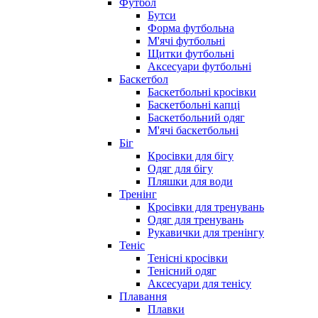
Футбол
Бутси
Форма футбольна
М'ячі футбольні
Щитки футбольні
Аксесуари футбольні
Баскетбол
Баскетбольні кросівки
Баскетбольні капці
Баскетбольний одяг
М'ячі баскетбольні
Біг
Кросівки для бігу
Одяг для бігу
Пляшки для води
Тренінг
Кросівки для тренувань
Одяг для тренувань
Рукавички для тренінгу
Теніс
Тенісні кросівки
Тенісний одяг
Аксесуари для тенісу
Плавання
Плавки