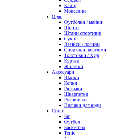
Капці
Мокасини
Одяг
Футболки / майки
Шорти
Штани спортивні
Сукні
Легінси / лосини
Спортивні костюми
Толстовки / Худі
Куртки
Жилетки
Аксесуари
Шапки
Кепки
Рюкзаки
Шкарпетки
Рукавички
Пляшки для води
Спорт
Біг
Футбол
Баскетбол
Теніс