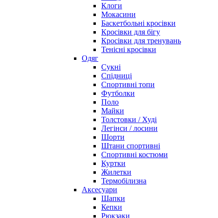
Клоги
Мокасини
Баскетбольні кросівки
Кросівки для бігу
Кросівки для тренувань
Тенісні кросівки
Одяг
Сукні
Спідниці
Спортивні топи
Футболки
Поло
Майки
Толстовки / Худі
Легінси / лосини
Шорти
Штани спортивні
Спортивні костюми
Куртки
Жилетки
Термобілизна
Аксесуари
Шапки
Кепки
Рюкзаки