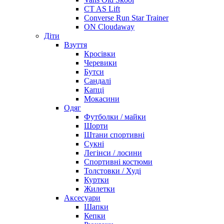
CT AS Lift
Converse Run Star Trainer
ON Cloudaway
Діти
Взуття
Кросівки
Черевики
Бутси
Сандалі
Капці
Мокасини
Одяг
Футболки / майки
Шорти
Штани спортивні
Сукні
Легінси / лосини
Спортивні костюми
Толстовки / Худі
Куртки
Жилетки
Аксесуари
Шапки
Кепки