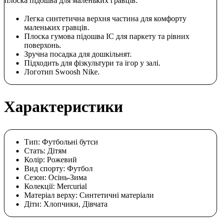
плоска підошва для маленьких гравців.
Легка синтетична верхня частина для комфорту
маленьких гравців.
Плоска гумова підошва IC для паркету та рівних
поверхонь.
Зручна посадка для дошкільнят.
Підходить для фізкультури та ігор у залі.
Логотип Swoosh Nike.
Характеристики
Тип:
Футбольні бутси
Стать:
Дітям
Колір:
Рожевий
Вид спорту:
Футбол
Сезон:
Осінь-Зима
Колекції:
Mercurial
Матеріал верху:
Синтетичні матеріали
Діти:
Хлопчики, Дівчата