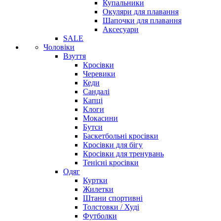
Купальники
Окуляри для плавання
Шапочки для плавання
Аксесуари
SALE
Чоловіки
Взуття
Кросівки
Черевики
Кеди
Сандалі
Капці
Клоги
Мокасини
Бутси
Баскетбольні кросівки
Кросівки для бігу
Кросівки для тренувань
Тенісні кросівки
Одяг
Куртки
Жилетки
Штани спортивні
Толстовки / Худі
Футболки