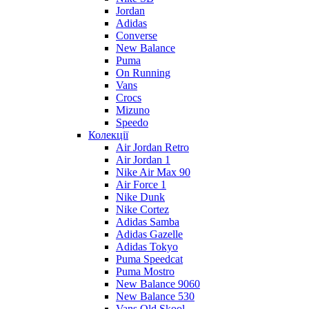
Jordan
Adidas
Converse
New Balance
Puma
On Running
Vans
Crocs
Mizuno
Speedo
Колекції
Air Jordan Retro
Air Jordan 1
Nike Air Max 90
Air Force 1
Nike Dunk
Nike Cortez
Adidas Samba
Adidas Gazelle
Adidas Tokyo
Puma Speedcat
Puma Mostro
New Balance 9060
New Balance 530
Vans Old Skool