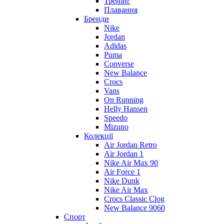
Тренінг
Плавання
Бренди
Nike
Jordan
Adidas
Puma
Converse
New Balance
Crocs
Vans
On Running
Helly Hansen
Speedo
Mizuno
Колекції
Air Jordan Retro
Air Jordan 1
Nike Air Max 90
Air Force 1
Nike Dunk
Nike Air Max
Crocs Classic Clog
New Balance 9060
Спорт