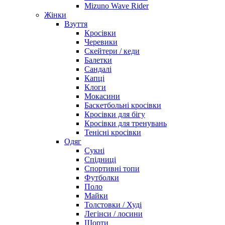
Mizuno Wave Rider
Жінки
Взуття
Кросівки
Черевики
Скейтери / кеди
Балетки
Сандалі
Капці
Клоги
Мокасини
Баскетбольні кросівки
Кросівки для бігу
Кросівки для тренувань
Тенісні кросівки
Одяг
Сукні
Спідниці
Спортивні топи
Футболки
Поло
Майки
Толстовки / Худі
Легінси / лосини
Шорти