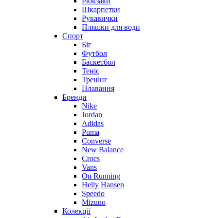
Рюкзаки
Шкарпетки
Рукавички
Пляшки для води
Спорт
Біг
Футбол
Баскетбол
Теніс
Тренінг
Плавання
Бренди
Nike
Jordan
Adidas
Puma
Converse
New Balance
Crocs
Vans
On Running
Helly Hansen
Speedo
Mizuno
Колекції