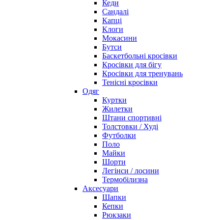
Кеди
Сандалі
Капці
Клоги
Мокасини
Бутси
Баскетбольні кросівки
Кросівки для бігу
Кросівки для тренувань
Тенісні кросівки
Одяг
Куртки
Жилетки
Штани спортивні
Толстовки / Худі
Футболки
Поло
Майки
Шорти
Легінси / лосини
Термобілизна
Аксесуари
Шапки
Кепки
Рюкзаки