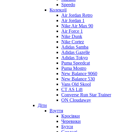
Speedo
Колекції
Air Jordan Retro
Air Jordan 1
Nike Air Max 90
Air Force 1
Nike Dunk
Nike Cortez
Adidas Samba
Adidas Gazelle
Adidas Tokyo
Puma Speedcat
Puma Mostro
New Balance 9060
New Balance 530
Vans Old Skool
CT AS Lift
Converse Run Star Trainer
ON Cloudaway
Діти
Взуття
Кросівки
Черевики
Бутси
Сандалі