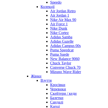
Speedo
Колекції
Air Jordan Retro
Air Jordan 1
Nike Air Max 90
Air Force 1
Nike Dunk
Nike Cortez
Adidas Samba
Adidas Gazelle
Adidas Campus 00s
Puma Speedcat
Puma Suede
New Balance 9060
Chuck Taylor
Converse Chuck 70
Mizuno Wave Rider
Жінки
Взуття
Кросівки
Черевики
Скейтери / кеди
Балетки
Сандалі
Капці