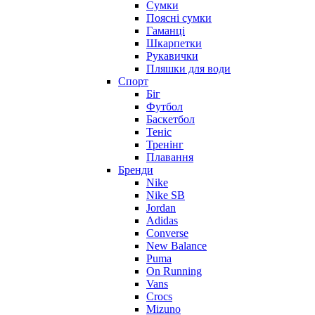
Сумки
Поясні сумки
Гаманці
Шкарпетки
Рукавички
Пляшки для води
Спорт
Біг
Футбол
Баскетбол
Теніс
Тренінг
Плавання
Бренди
Nike
Nike SB
Jordan
Adidas
Converse
New Balance
Puma
On Running
Vans
Crocs
Mizuno