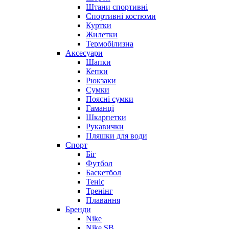
Штани спортивні
Спортивні костюми
Куртки
Жилетки
Термобілизна
Аксесуари
Шапки
Кепки
Рюкзаки
Сумки
Поясні сумки
Гаманці
Шкарпетки
Рукавички
Пляшки для води
Спорт
Біг
Футбол
Баскетбол
Теніс
Тренінг
Плавання
Бренди
Nike
Nike SB