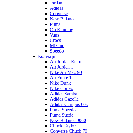
Jordan
Adidas
Converse
New Balance
Puma
On Running
Vans
Crocs
Mizuno
Speedo
Колекції
Air Jordan Retro
Air Jordan 1
Nike Air Max 90
Air Force 1
Nike Dunk
Nike Cortez
Adidas Samba
Adidas Gazelle
Adidas Campus 00s
Puma Speedcat
Puma Suede
New Balance 9060
Chuck Taylor
Converse Chuck 70