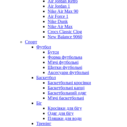
Air Jordan Retro
Air Jordan 1
Nike Air Max 90
Air Force 1
Nike Dunk
Nike Air Max
Crocs Classic Clog
New Balance 9060
Спорт
Футбол
Бутси
Форма футбольна
М'ячі футбольні
Щитки футбольні
Аксесуари футбольні
Баскетбол
Баскетбольні кросівки
Баскетбольні капці
Баскетбольний одяг
М'ячі баскетбольні
Біг
Кросівки для бігу
Одяг для бігу
Пляшки для води
Тренінг