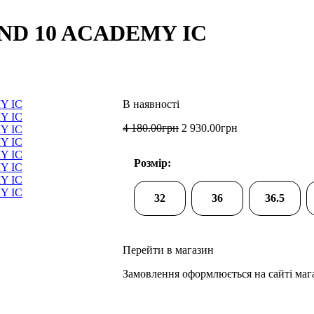
END 10 ACADEMY IC
4 180
.
00
грн
2 930
.
00
грн
Розмір:
32
36
36.5
Перейти в магазин
Замовлення оформлюється на сайті маг