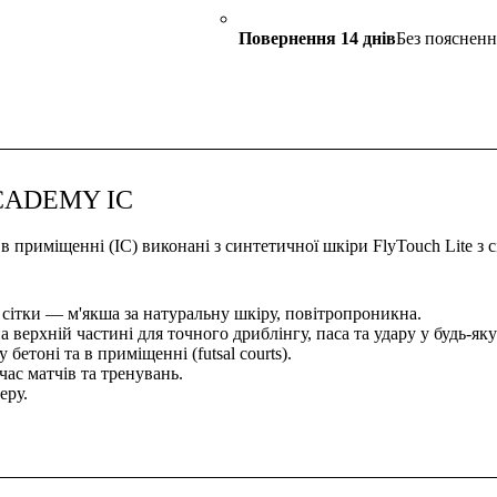
Повернення 14 днів
Без поясненн
ACADEMY IC
 в приміщенні (IC) виконані з синтетичної шкіри FlyTouch Lite з
 сітки — м'якша за натуральну шкіру, повітропроникна.
на верхній частині для точного дриблінгу, паса та удару у будь-яку
бетоні та в приміщенні (futsal courts).
час матчів та тренувань.
еру.