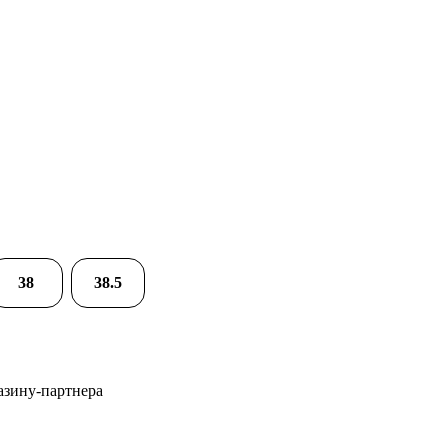
38
38.5
азину-партнера