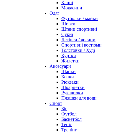
Капці
Мокасини
Одяг
Футболки / майки
Шорти
Штани спортивні
Сукні
Легінси / лосини
Спортивні костюми
Толстовки / Худі
Куртки
Жилетки
Аксесуари
Шапки
Кепки
Рюкзаки
Шкарпетки
Рукавички
Пляшки для води
Спорт
Біг
Футбол
Баскетбол
Теніс
Тренінг