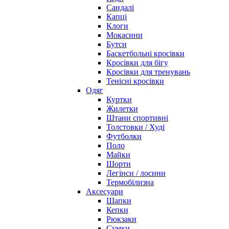
Сандалі
Капці
Клоги
Мокасини
Бутси
Баскетбольні кросівки
Кросівки для бігу
Кросівки для тренувань
Тенісні кросівки
Одяг
Куртки
Жилетки
Штани спортивні
Толстовки / Худі
Футболки
Поло
Майки
Шорти
Легінси / лосини
Термобілизна
Аксесуари
Шапки
Кепки
Рюкзаки
Сумки