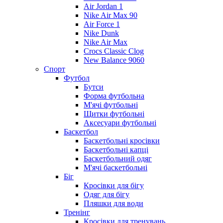
Air Jordan 1
Nike Air Max 90
Air Force 1
Nike Dunk
Nike Air Max
Crocs Classic Clog
New Balance 9060
Спорт
Футбол
Бутси
Форма футбольна
М'ячі футбольні
Щитки футбольні
Аксесуари футбольні
Баскетбол
Баскетбольні кросівки
Баскетбольні капці
Баскетбольний одяг
М'ячі баскетбольні
Біг
Кросівки для бігу
Одяг для бігу
Пляшки для води
Тренінг
Кросівки для тренувань