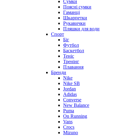
Сумки
Поясні сумки
Гаманці
Шкарпетки
Рукавички
Пляшки для води
Спорт
Біг
Футбол
Баскетбол
Теніс
Тренінг
Плавання
Бренди
Nike
Nike SB
Jordan
Adidas
Converse
New Balance
Puma
On Running
Vans
Crocs
Mizuno