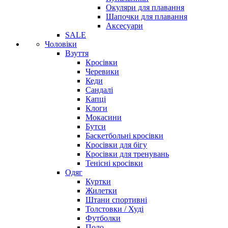
Окуляри для плавання
Шапочки для плавання
Аксесуари
SALE
Чоловіки
Взуття
Кросівки
Черевики
Кеди
Сандалі
Капці
Клоги
Мокасини
Бутси
Баскетбольні кросівки
Кросівки для бігу
Кросівки для тренувань
Тенісні кросівки
Одяг
Куртки
Жилетки
Штани спортивні
Толстовки / Худі
Футболки
Поло