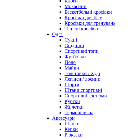
Клоги
Мокасини
Баскетбольні кросівки
Кросівки для бігу
Кросівки для тренувань
Тенісні кросівки
Одяг
Сукні
Спідниці
Спортивні топи
Футболки
Поло
Майки
Толстовки / Худі
Легінси / лосини
Шорти
Штани спортивні
Спортивні костюми
Куртки
Жилетки
Термобілизна
Аксесуари
Шапки
Кепки
Рюкзаки