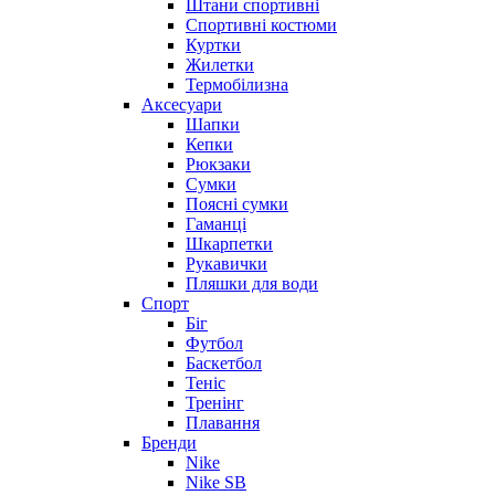
Штани спортивні
Спортивні костюми
Куртки
Жилетки
Термобілизна
Аксесуари
Шапки
Кепки
Рюкзаки
Сумки
Поясні сумки
Гаманці
Шкарпетки
Рукавички
Пляшки для води
Спорт
Біг
Футбол
Баскетбол
Теніс
Тренінг
Плавання
Бренди
Nike
Nike SB