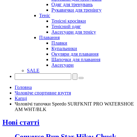
Одяг для тренувань
Рукавички для тренінгу
Теніс
Тенісні кросівки
Тенісний одяг
Аксесуари для тенісу
Плавання
Плавки
Купальники
Окуляри для плавання
Шапочки для плавання
Аксесуари
SALE
Головна
Чоловіче спортивне взуття
Капці
Чоловічі тапочки Speedo SURFKNIT PRO WATERSHOE
AM WHT/BLK
Нові статті
Converse Run Star Hike: Chuck