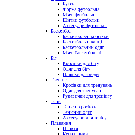
Бутси
Форма футбольна
М'ячі футбольні
Щитки футбольні
Аксесуари футбольні
Баскетбол
Баскетбольні кросівки
Баскетбольні капці
Баскетбольний одяг
М'ячі баскетбольні
Біг
Кросівки для бігу
Одяг для бігу
Пляшки для води
Тренінг
Кросівки для тренувань
Одяг для тренувань
Рукавички для тренінгу
Теніс
Тенісні кросівки
Тенісний одяг
Аксесуари для тенісу
Плавання
Плавки
Купальники