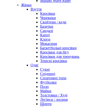
Mizuno Wave Rider
Жінки
Взуття
Кросівки
Черевики
Скейтери / кеди
Балетки
Сандалі
Капці
Клоги
Мокасини
Баскетбольні кросівки
Кросівки для бігу
Кросівки для тренувань
Тенісні кросівки
Одяг
Сукні
Спідниці
Спортивні топи
Футболки
Поло
Майки
Толстовки / Худі
Легінси / лосини
Шорти