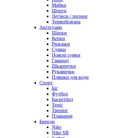
Майки
Шорти
Легінси / лосини
Термобілизна
Аксесуари
Шапки
Кепки
Рюкзаки
Сумки
Поясні сумки
Гаманці
Шкарпетки
Рукавички
Пляшки для води
Спорт
Біг
Футбол
Баскетбол
Теніс
Тренінг
Плавання
Бренди
Nike
Nike SB