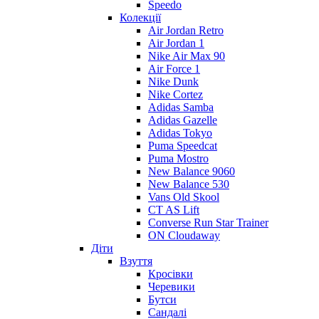
Speedo
Колекції
Air Jordan Retro
Air Jordan 1
Nike Air Max 90
Air Force 1
Nike Dunk
Nike Cortez
Adidas Samba
Adidas Gazelle
Adidas Tokyo
Puma Speedcat
Puma Mostro
New Balance 9060
New Balance 530
Vans Old Skool
CT AS Lift
Converse Run Star Trainer
ON Cloudaway
Діти
Взуття
Кросівки
Черевики
Бутси
Сандалі