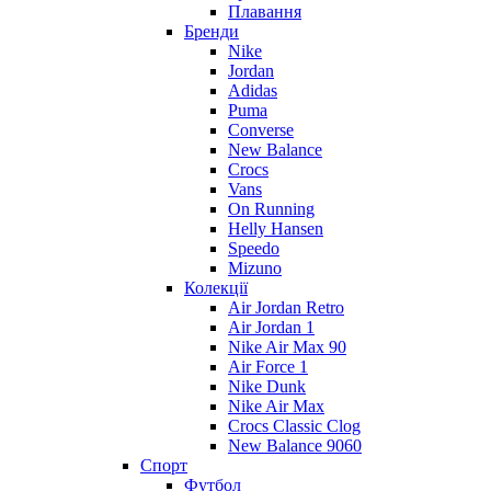
Плавання
Бренди
Nike
Jordan
Adidas
Puma
Converse
New Balance
Crocs
Vans
On Running
Helly Hansen
Speedo
Mizuno
Колекції
Air Jordan Retro
Air Jordan 1
Nike Air Max 90
Air Force 1
Nike Dunk
Nike Air Max
Crocs Classic Clog
New Balance 9060
Спорт
Футбол