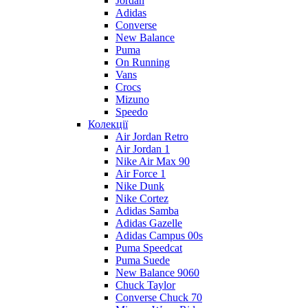
Jordan
Adidas
Converse
New Balance
Puma
On Running
Vans
Crocs
Mizuno
Speedo
Колекції
Air Jordan Retro
Air Jordan 1
Nike Air Max 90
Air Force 1
Nike Dunk
Nike Cortez
Adidas Samba
Adidas Gazelle
Adidas Campus 00s
Puma Speedcat
Puma Suede
New Balance 9060
Chuck Taylor
Converse Chuck 70