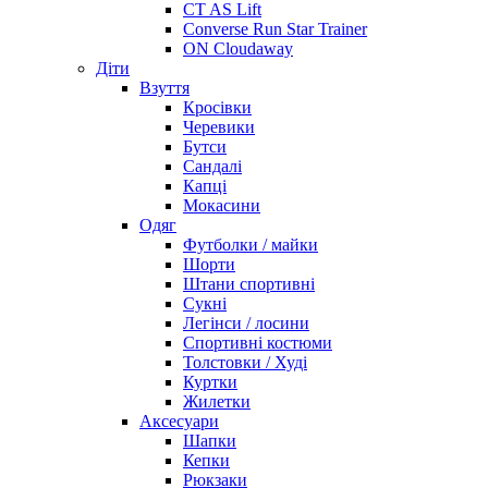
CT AS Lift
Converse Run Star Trainer
ON Cloudaway
Діти
Взуття
Кросівки
Черевики
Бутси
Сандалі
Капці
Мокасини
Одяг
Футболки / майки
Шорти
Штани спортивні
Сукні
Легінси / лосини
Спортивні костюми
Толстовки / Худі
Куртки
Жилетки
Аксесуари
Шапки
Кепки
Рюкзаки