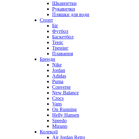
Шкарпетки
Рукавички
Пляшки для води
Спорт
Біг
Футбол
Баскетбол
Теніс
Тренінг
Плавання
Бренди
Nike
Jordan
Adidas
Puma
Converse
New Balance
Crocs
Vans
On Running
Helly Hansen
Speedo
Mizuno
Колекції
Air Jordan Retro