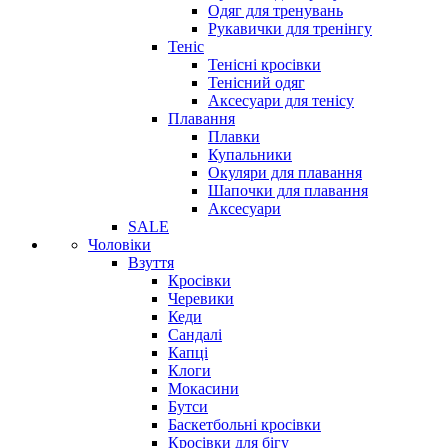
Одяг для тренувань
Рукавички для тренінгу
Теніс
Тенісні кросівки
Тенісний одяг
Аксесуари для тенісу
Плавання
Плавки
Купальники
Окуляри для плавання
Шапочки для плавання
Аксесуари
SALE
Чоловіки
Взуття
Кросівки
Черевики
Кеди
Сандалі
Капці
Клоги
Мокасини
Бутси
Баскетбольні кросівки
Кросівки для бігу