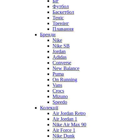
Біг
Футбол
Баскетбол
Теніс
Тренінг
Плавання
Бренди
Nike
Nike SB
Jordan
Adidas
Converse
New Balance
Puma
On Running
Vans
Crocs
Mizuno
Speedo
Колекції
Air Jordan Retro
Air Jordan 1
Nike Air Max 90
Air Force 1
Nike Dunk