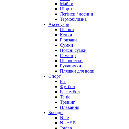
Майки
Шорти
Легінси / лосини
Термобілизна
Аксесуари
Шапки
Кепки
Рюкзаки
Сумки
Поясні сумки
Гаманці
Шкарпетки
Рукавички
Пляшки для води
Спорт
Біг
Футбол
Баскетбол
Теніс
Тренінг
Плавання
Бренди
Nike
Nike SB
Jordan