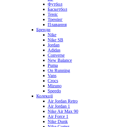
Футбол
Баскетбол
Теніс
Тренінг
Плавання
Бренди
Nike
Nike SB
Jordan
Adidas
Converse
New Balance
Puma
On Running
Vans
Crocs
Mizuno
Speedo
Колекції
Air Jordan Retro
Air Jordan 1
Nike Air Max 90
Air Force 1
Nike Dunk
Nike Cortez