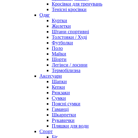
Кросівки для тренувань
Тенісні кросівки
Одяг
Куртки
Жилетки
Штани спортивні
Толстовки / Худі
Футболки
Поло
Майки
Шорти
Легінси / лосини
Термобілизна
Аксесуари
Шапки
Кепки
Рюкзаки
Сумки
Поясні сумки
Гаманці
Шкарпетки
Рукавички
Пляшки для води
Спорт
Біг