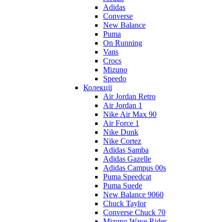
Adidas
Converse
New Balance
Puma
On Running
Vans
Crocs
Mizuno
Speedo
Колекції
Air Jordan Retro
Air Jordan 1
Nike Air Max 90
Air Force 1
Nike Dunk
Nike Cortez
Adidas Samba
Adidas Gazelle
Adidas Campus 00s
Puma Speedcat
Puma Suede
New Balance 9060
Chuck Taylor
Converse Chuck 70
Mizuno Wave Rider