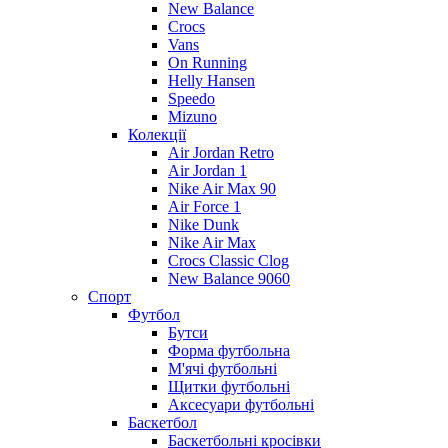
New Balance
Crocs
Vans
On Running
Helly Hansen
Speedo
Mizuno
Колекції
Air Jordan Retro
Air Jordan 1
Nike Air Max 90
Air Force 1
Nike Dunk
Nike Air Max
Crocs Classic Clog
New Balance 9060
Спорт
Футбол
Бутси
Форма футбольна
М'ячі футбольні
Щитки футбольні
Аксесуари футбольні
Баскетбол
Баскетбольні кросівки