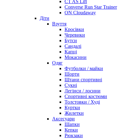
CT AS Lift
Converse Run Star Trainer
ON Cloudaway
Діти
Взуття
Кросівки
Черевики
Бутси
Сандалі
Капці
Мокасини
Одяг
Футболки / майки
Шорти
Штани спортивні
Сукні
Легінси / лосини
Спортивні костюми
Толстовки / Худі
Куртки
Жилетки
Аксесуари
Шапки
Кепки
Рюкзаки