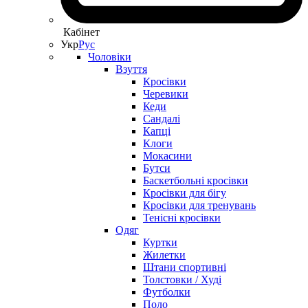
Кабінет
Укр
Рус
Чоловіки
Взуття
Кросівки
Черевики
Кеди
Сандалі
Капці
Клоги
Мокасини
Бутси
Баскетбольні кросівки
Кросівки для бігу
Кросівки для тренувань
Тенісні кросівки
Одяг
Куртки
Жилетки
Штани спортивні
Толстовки / Худі
Футболки
Поло