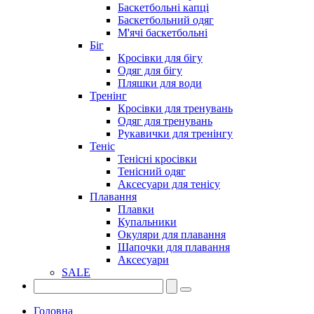
Баскетбольні капці
Баскетбольний одяг
М'ячі баскетбольні
Біг
Кросівки для бігу
Одяг для бігу
Пляшки для води
Тренінг
Кросівки для тренувань
Одяг для тренувань
Рукавички для тренінгу
Теніс
Тенісні кросівки
Тенісний одяг
Аксесуари для тенісу
Плавання
Плавки
Купальники
Окуляри для плавання
Шапочки для плавання
Аксесуари
SALE
Головна