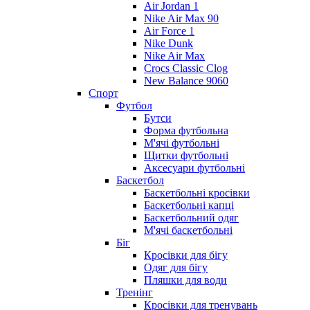
Air Jordan 1
Nike Air Max 90
Air Force 1
Nike Dunk
Nike Air Max
Crocs Classic Clog
New Balance 9060
Спорт
Футбол
Бутси
Форма футбольна
М'ячі футбольні
Щитки футбольні
Аксесуари футбольні
Баскетбол
Баскетбольні кросівки
Баскетбольні капці
Баскетбольний одяг
М'ячі баскетбольні
Біг
Кросівки для бігу
Одяг для бігу
Пляшки для води
Тренінг
Кросівки для тренувань