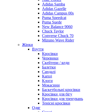
Adidas Samba
Adidas Gazelle
Adidas Campus 00s
Puma Speedcat
Puma Suede
New Balance 9060
Chuck Taylor
Converse Chuck 70
Mizuno Wave Rider
Жінки
Взуття
Кросівки
Черевики
Скейтери / кеди
Балетки
Сандалі
Капці
Клоги
Мокасини
Баскетбольні кросівки
Кросівки для бігу
Кросівки для тренувань
Тенісні кросівки
Одяг