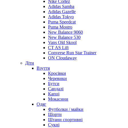
Nike Cortez
Adidas Samba
Adidas Gazelle
Adidas Tokyo
Puma Speedcat
Puma Mostro
New Balance 9060
New Balance 530
Vans Old Skool
CT AS Lift
Converse Run Star Trainer
ON Cloudaway
Діти
Взуття
Кросівки
Черевики
Бутси
Сандалі
Капці
Мокасини
Одяг
Футболки / майки
Шорти
Штани спортивні
Сукні