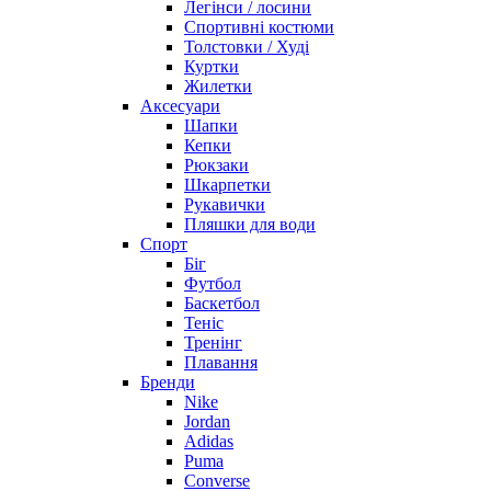
Легінси / лосини
Спортивні костюми
Толстовки / Худі
Куртки
Жилетки
Аксесуари
Шапки
Кепки
Рюкзаки
Шкарпетки
Рукавички
Пляшки для води
Спорт
Біг
Футбол
Баскетбол
Теніс
Тренінг
Плавання
Бренди
Nike
Jordan
Adidas
Puma
Converse