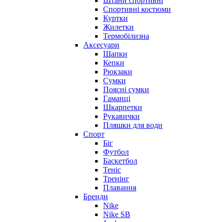
Штани спортивні
Спортивні костюми
Куртки
Жилетки
Термобілизна
Аксесуари
Шапки
Кепки
Рюкзаки
Сумки
Поясні сумки
Гаманці
Шкарпетки
Рукавички
Пляшки для води
Спорт
Біг
Футбол
Баскетбол
Теніс
Тренінг
Плавання
Бренди
Nike
Nike SB