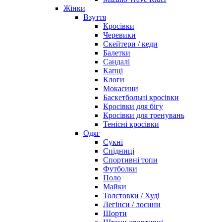
Жінки
Взуття
Кросівки
Черевики
Скейтери / кеди
Балетки
Сандалі
Капці
Клоги
Мокасини
Баскетбольні кросівки
Кросівки для бігу
Кросівки для тренувань
Тенісні кросівки
Одяг
Сукні
Спідниці
Спортивні топи
Футболки
Поло
Майки
Толстовки / Худі
Легінси / лосини
Шорти