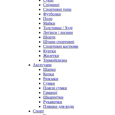
Сукні
Спідниці
Спортивні топи
Футболки
Поло
Майки
Толстовки / Худі
Легінси / лосини
Шорти
Штани спортивні
Спортивні костюми
Куртки
Жилетки
Термобілизна
Аксесуари
Шапки
Кепки
Рюкзаки
Сумки
Поясні сумки
Гаманці
Шкарпетки
Рукавички
Пляшки для води
Спорт