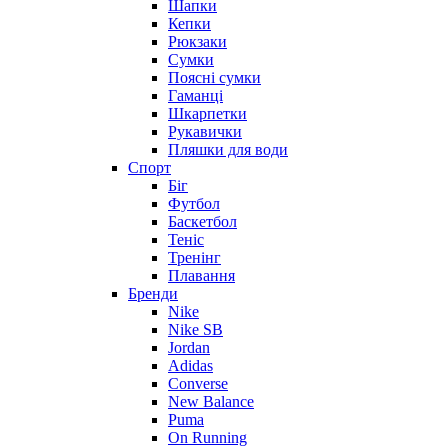
Шапки
Кепки
Рюкзаки
Сумки
Поясні сумки
Гаманці
Шкарпетки
Рукавички
Пляшки для води
Спорт
Біг
Футбол
Баскетбол
Теніс
Тренінг
Плавання
Бренди
Nike
Nike SB
Jordan
Adidas
Converse
New Balance
Puma
On Running