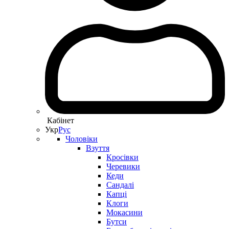
Кабінет
Укр
Рус
Чоловіки
Взуття
Кросівки
Черевики
Кеди
Сандалі
Капці
Клоги
Мокасини
Бутси