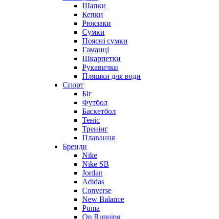
Шапки
Кепки
Рюкзаки
Сумки
Поясні сумки
Гаманці
Шкарпетки
Рукавички
Пляшки для води
Спорт
Біг
Футбол
Баскетбол
Теніс
Тренінг
Плавання
Бренди
Nike
Nike SB
Jordan
Adidas
Converse
New Balance
Puma
On Running