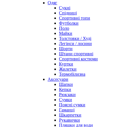
Одяг
Сукні
Спідниці
Спортивні топи
Футболки
Поло
Майки
Толстовки / Худі
Легінси / лосини
Шорти
Штани спортивні
Спортивні костюми
Куртки
Жилетки
Термобілизна
Аксесуари
Шапки
Кепки
Рюкзаки
Сумки
Поясні сумки
Гаманці
Шкарпетки
Рукавички
Пляшки для води