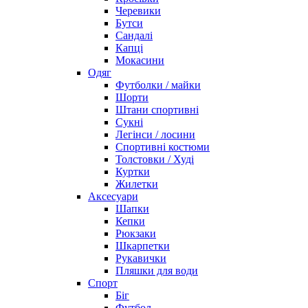
Черевики
Бутси
Сандалі
Капці
Мокасини
Одяг
Футболки / майки
Шорти
Штани спортивні
Сукні
Легінси / лосини
Спортивні костюми
Толстовки / Худі
Куртки
Жилетки
Аксесуари
Шапки
Кепки
Рюкзаки
Шкарпетки
Рукавички
Пляшки для води
Спорт
Біг
Футбол