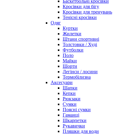
Баскетбольні кросівки
Кросівки для бігу
Кросівки для тренувань
Тенісні кросівки
Одяг
Куртки
Жилетки
Штани спортивні
Толстовки / Худі
Футболки
Поло
Майки
Шорти
Легінси / лосини
Термобілизна
Аксесуари
Шапки
Кепки
Рюкзаки
Сумки
Поясні сумки
Гаманці
Шкарпетки
Рукавички
Пляшки для води