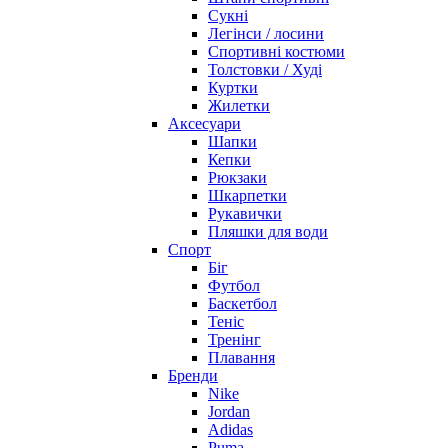
Сукні
Легінси / лосини
Спортивні костюми
Толстовки / Худі
Куртки
Жилетки
Аксесуари
Шапки
Кепки
Рюкзаки
Шкарпетки
Рукавички
Пляшки для води
Спорт
Біг
Футбол
Баскетбол
Теніс
Тренінг
Плавання
Бренди
Nike
Jordan
Adidas
Puma