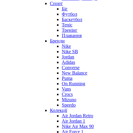
Спорт
Біг
Футбол
Баскетбол
Теніс
Тренінг
Плавання
Бренди
Nike
Nike SB
Jordan
Adidas
Converse
New Balance
Puma
On Running
Vans
Crocs
Mizuno
Speedo
Колекції
Air Jordan Retro
Air Jordan 1
Nike Air Max 90
Air Force 1