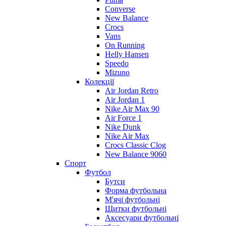
Converse
New Balance
Crocs
Vans
On Running
Helly Hansen
Speedo
Mizuno
Колекції
Air Jordan Retro
Air Jordan 1
Nike Air Max 90
Air Force 1
Nike Dunk
Nike Air Max
Crocs Classic Clog
New Balance 9060
Спорт
Футбол
Бутси
Форма футбольна
М'ячі футбольні
Щитки футбольні
Аксесуари футбольні