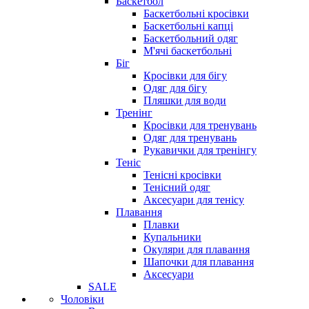
Баскетбол
Баскетбольні кросівки
Баскетбольні капці
Баскетбольний одяг
М'ячі баскетбольні
Біг
Кросівки для бігу
Одяг для бігу
Пляшки для води
Тренінг
Кросівки для тренувань
Одяг для тренувань
Рукавички для тренінгу
Теніс
Тенісні кросівки
Тенісний одяг
Аксесуари для тенісу
Плавання
Плавки
Купальники
Окуляри для плавання
Шапочки для плавання
Аксесуари
SALE
Чоловіки