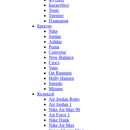
Баскетбол
Теніс
Тренінг
Плавання
Бренди
Nike
Jordan
Adidas
Puma
Converse
New Balance
Crocs
Vans
On Running
Helly Hansen
Speedo
Mizuno
Колекції
Air Jordan Retro
Air Jordan 1
Nike Air Max 90
Air Force 1
Nike Dunk
Nike Air Max