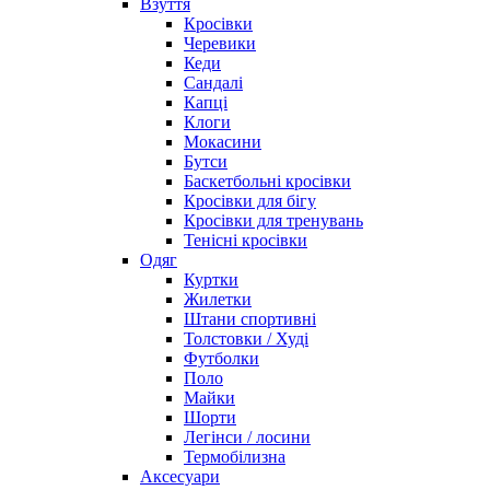
Взуття
Кросівки
Черевики
Кеди
Сандалі
Капці
Клоги
Мокасини
Бутси
Баскетбольні кросівки
Кросівки для бігу
Кросівки для тренувань
Тенісні кросівки
Одяг
Куртки
Жилетки
Штани спортивні
Толстовки / Худі
Футболки
Поло
Майки
Шорти
Легінси / лосини
Термобілизна
Аксесуари