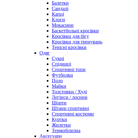
Балетки
Сандалі
Капці
Клоги
Мокасини
Баскетбольні кросівки
Кросівки для бігу
Кросівки для тренувань
Тенісні кросівки
Одяг
Сукні
Спідниці
Спортивні топи
Футболки
Поло
Майки
Толстовки / Худі
Легінси / лосини
Шорти
Штани спортивні
Спортивні костюми
Куртки
Жилетки
Термобілизна
Аксесуари