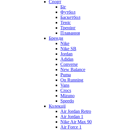
Спорт
Біг
Футбол
Баскетбол
Теніс
Тренінг
Плавання
Бренди
Nike
Nike SB
Jordan
Adidas
Converse
New Balance
Puma
On Running
Vans
Crocs
Mizuno
Speedo
Колекції
Air Jordan Retro
Air Jordan 1
Nike Air Max 90
Air Force 1