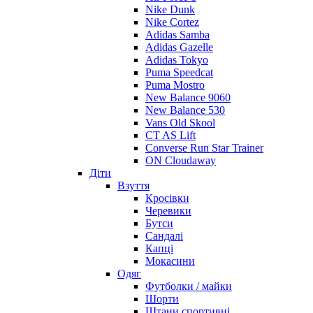
Nike Dunk
Nike Cortez
Adidas Samba
Adidas Gazelle
Adidas Tokyo
Puma Speedcat
Puma Mostro
New Balance 9060
New Balance 530
Vans Old Skool
CT AS Lift
Converse Run Star Trainer
ON Cloudaway
Діти
Взуття
Кросівки
Черевики
Бутси
Сандалі
Капці
Мокасини
Одяг
Футболки / майки
Шорти
Штани спортивні