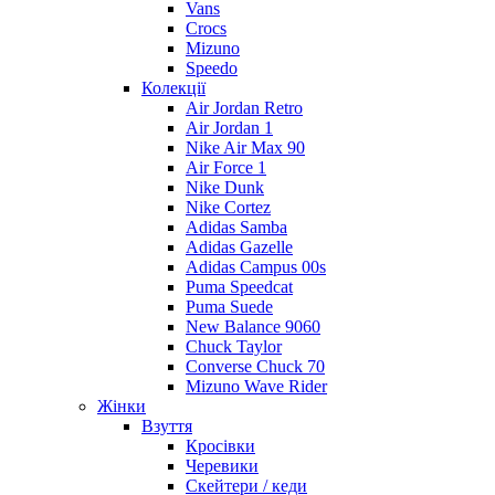
Vans
Crocs
Mizuno
Speedo
Колекції
Air Jordan Retro
Air Jordan 1
Nike Air Max 90
Air Force 1
Nike Dunk
Nike Cortez
Adidas Samba
Adidas Gazelle
Adidas Campus 00s
Puma Speedcat
Puma Suede
New Balance 9060
Chuck Taylor
Converse Chuck 70
Mizuno Wave Rider
Жінки
Взуття
Кросівки
Черевики
Скейтери / кеди