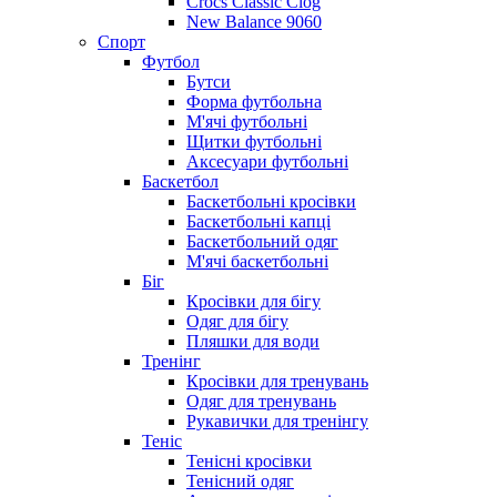
Crocs Classic Clog
New Balance 9060
Спорт
Футбол
Бутси
Форма футбольна
М'ячі футбольні
Щитки футбольні
Аксесуари футбольні
Баскетбол
Баскетбольні кросівки
Баскетбольні капці
Баскетбольний одяг
М'ячі баскетбольні
Біг
Кросівки для бігу
Одяг для бігу
Пляшки для води
Тренінг
Кросівки для тренувань
Одяг для тренувань
Рукавички для тренінгу
Теніс
Тенісні кросівки
Тенісний одяг