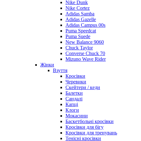
Nike Dunk
Nike Cortez
Adidas Samba
Adidas Gazelle
Adidas Campus 00s
Puma Speedcat
Puma Suede
New Balance 9060
Chuck Taylor
Converse Chuck 70
Mizuno Wave Rider
Жінки
Взуття
Кросівки
Черевики
Скейтери / кеди
Балетки
Сандалі
Капці
Клоги
Мокасини
Баскетбольні кросівки
Кросівки для бігу
Кросівки для тренувань
Тенісні кросівки