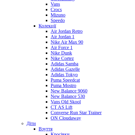
Vans
Crocs
Mizuno
Speedo
Колекції
Air Jordan Retro
Air Jordan 1
Nike Air Max 90
Air Force 1
Nike Dunk
Nike Cortez
Adidas Samba
Adidas Gazelle
Adidas Tokyo
Puma Speedcat
Puma Mostro
New Balance 9060
New Balance 530
Vans Old Skool
CT AS Lift
Converse Run Star Trainer
ON Cloudaway
Діти
Взуття
Кросівки