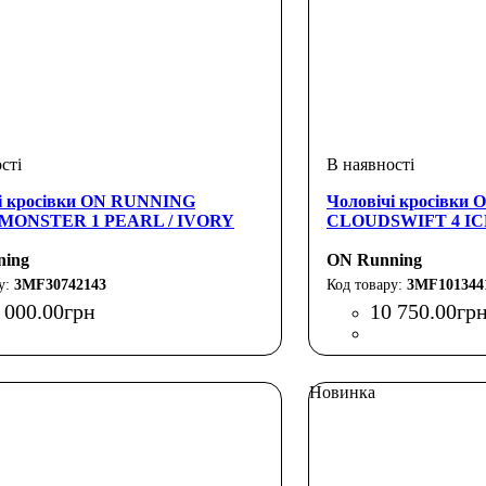
і кросівки ON RUNNING
Чоловічі кросівки
ONSTER 1 PEARL / IVORY
CLOUDSWIFT 4 IC
ning
ON Running
3MF30742143
3MF101344
 000
.
00
грн
10 750
.
00
гр
Новинка