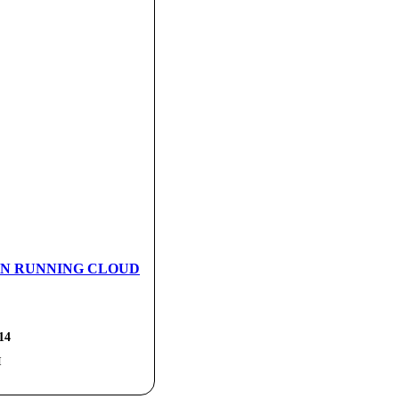
и ON RUNNING CLOUD
14
н