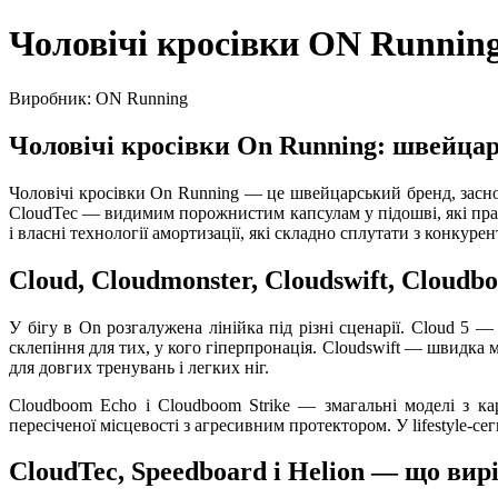
Чоловічі кросівки ON Runnin
Виробник: ON Running
Чоловічі кросівки On Running: швейцарс
Чоловічі кросівки On Running — це швейцарський бренд, заснов
CloudTec — видимим порожнистим капсулам у підошві, які прац
і власні технології амортизації, які складно сплутати з конкуре
Cloud, Cloudmonster, Cloudswift, Cloudb
У бігу в On розгалужена лінійка під різні сценарії. Cloud 5 
склепіння для тих, у кого гіперпронація. Cloudswift — швидк
для довгих тренувань і легких ніг.
Cloudboom Echo і Cloudboom Strike — змагальні моделі з кар
пересіченої місцевості з агресивним протектором. У lifestyle-с
CloudTec, Speedboard і Helion — що вирі