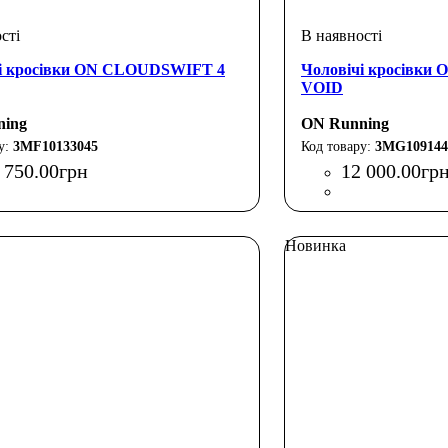
і кросівки ON CLOUDSWIFT 4
Чоловічі кросів
VOID
ning
ON Running
3MF10133045
3MG109144
 750
.
00
грн
12 000
.
00
гр
Новинка