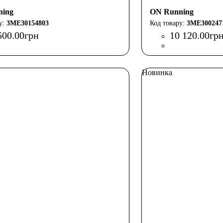
ning
ON Running
3ME30154803
3ME300247
500
.
00
грн
10 120
.
00
гр
Новинка