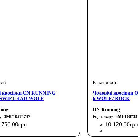
і кросівки ON RUNNING
Чоловічі кросівк
WIFT 4 AD WOLF
6 WOLF / ROCK
ning
ON Running
3MF10574747
3MF100733
 750
.
00
грн
10 120
.
00
гр