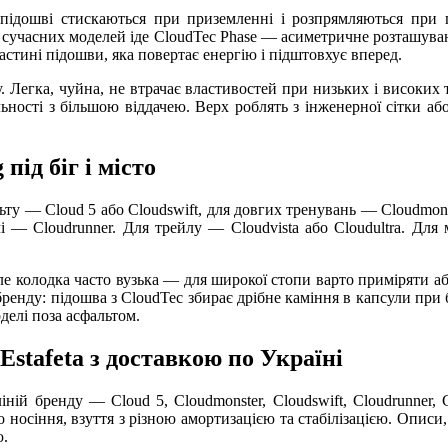
підошві стискаються при приземленні і розпрямляються при 
У сучасних моделей іде CloudTec Phase — асиметричне розташуван
стині підошви, яка повертає енергію і підштовхує вперед.
. Легка, чуйна, не втрачає властивостей при низьких і високих т
ьності з більшою віддачею. Верх роблять з інженерної сітки а
під біг і місто
льту — Cloud 5 або Cloudswift, для довгих тренувань — Cloudmon
і — Cloudrunner. Для трейлу — Cloudvista або Cloudultra. Для мі
але колодка часто вузька — для широкої стопи варто приміряти а
бренду: підошва з CloudTec збирає дрібне каміння в капсули при б
делі поза асфальтом.
Estafeta з доставкою по Україні
іній бренду — Cloud 5, Cloudmonster, Cloudswift, Cloudrunner, 
о носіння, взуття з різною амортизацією та стабілізацією. Описи,
ю.