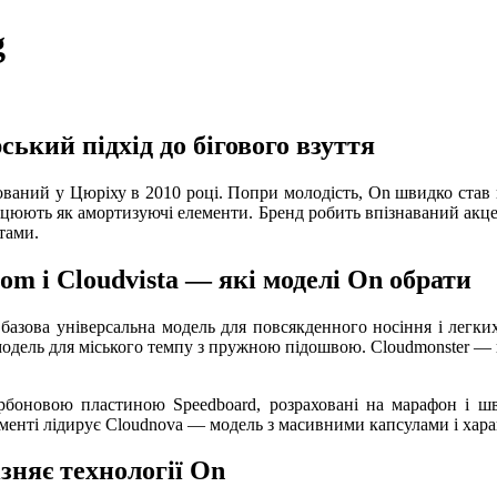
g
ький підхід до бігового взуття
аний у Цюріху в 2010 році. Попри молодість, On швидко став пом
юють як амортизуючі елементи. Бренд робить впізнаваний акцент 
нтами.
oom і Cloudvista — які моделі On обрати
— базова універсальна модель для повсякденного носіння і легк
а модель для міського темпу з пружною підошвою. Cloudmonster 
боновою пластиною Speedboard, розраховані на марафон і швид
егменті лідирує Cloudnova — модель з масивними капсулами і харак
зняє технології On