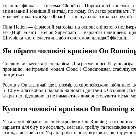
Головна фішка — система CloudTec. Порожнисті капсули в 
впізнаваний зовнішній вигляд, по якому On легко розпізнати. 
моделей додається Speedboard — вигнута пластина в середній ча
Піна Helion — фірмовий матеріал на основі спіненого полімеру
HF (High Foam) і Helion Superfoam — варіанти підвищеної щіл
Шнурівка часто еластична або з системою швидкої фіксації.
Як обрати чоловічі кросівки On Running 
Спершу визначтеся зі сценарієм. Для регулярного бігу по асфа
пронацію: нейтральні моделі Cloud і Cloudmonster, стабілізуюч
розцвітках.
Розмір у On зазвичай іде в розмір за європейською таблицею, 
5–10 мм для свободи пальців на довгій дистанції. Особливість 
закритою підошвою, а не намагатися використовувати міські мо
Купити чоловічі кросівки On Running в 
У каталозі зібрано чоловічі кросівки On Running з основних л
варіанти для бігу по асфальту, змагань, трейлу та повсякденног
стиль, а доставка по Україні робить покупку швидкою і зручно