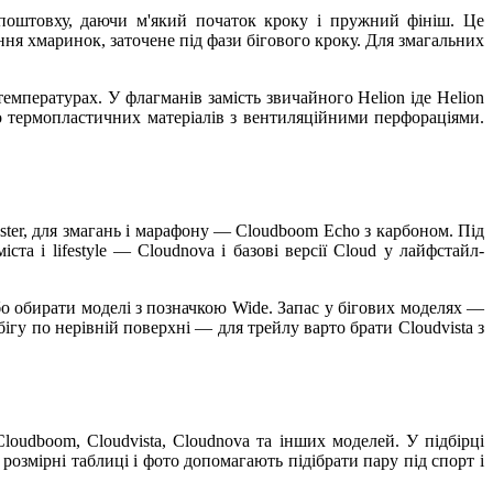
поштовху, даючи м'який початок кроку і пружний фініш. Це
ня хмаринок, заточене під фази бігового кроку. Для змагальних
емпературах. У флагманів замість звичайного Helion іде Helion
бо термопластичних матеріалів з вентиляційними перфораціями.
ster, для змагань і марафону — Cloudboom Echo з карбоном. Під
ста і lifestyle — Cloudnova і базові версії Cloud у лайфстайл-
бо обирати моделі з позначкою Wide. Запас у бігових моделях —
ігу по нерівній поверхні — для трейлу варто брати Cloudvista з
Cloudboom, Cloudvista, Cloudnova та інших моделей. У підбірці
 розмірні таблиці і фото допомагають підібрати пару під спорт і