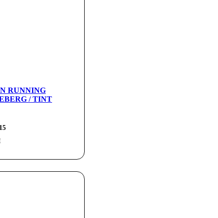
 ON RUNNING
EBERG / TINT
15
н