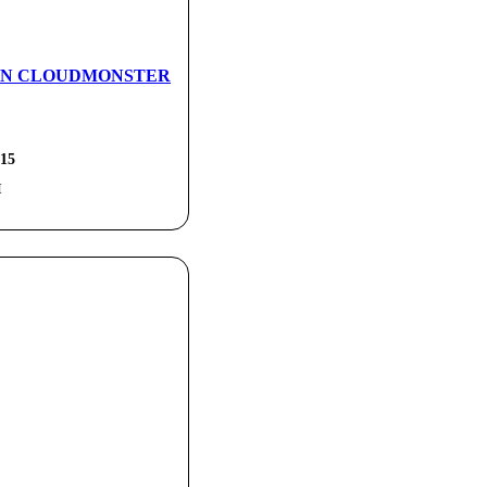
ки ON CLOUDMONSTER
15
н