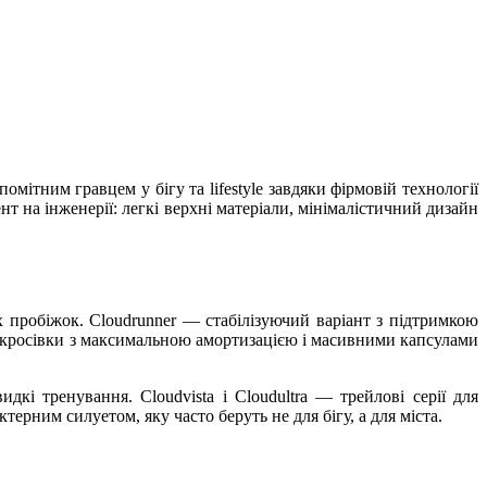
ітним гравцем у бігу та lifestyle завдяки фірмовій технології
на інженерії: легкі верхні матеріали, мінімалістичний дизайн
их пробіжок. Cloudrunner — стабілізуючий варіант з підтримкою
— кросівки з максимальною амортизацією і масивними капсулами
кі тренування. Cloudvista і Cloudultra — трейлові серії для
терним силуетом, яку часто беруть не для бігу, а для міста.