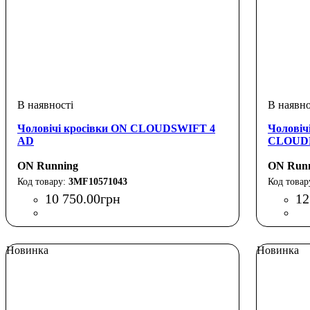
Чоловічі кросівки ON CLOUDSWIFT 4
Чоловіч
AD
CLOUDM
ON Running
ON Run
3MF10571043
10 750
.
00
грн
12
Новинка
Новинка