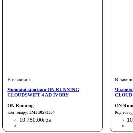
Чоловічі кросівки ON RUNNING
Чоловіч
CLOUDSWIFT 4 AD IVORY
CLOUDS
ON Running
ON Run
3MF10573334
10 750
.
00
грн
10