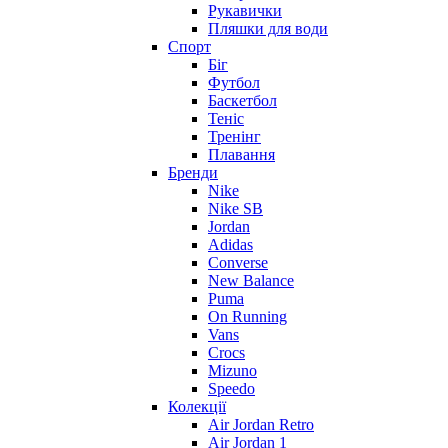
Рукавички
Пляшки для води
Спорт
Біг
Футбол
Баскетбол
Теніс
Тренінг
Плавання
Бренди
Nike
Nike SB
Jordan
Adidas
Converse
New Balance
Puma
On Running
Vans
Crocs
Mizuno
Speedo
Колекції
Air Jordan Retro
Air Jordan 1