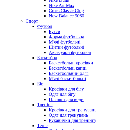
Nike Dunk
Nike Air Max
Crocs Classic Clog
New Balance 9060
Спорт
Футбол
Бутси
Форма футбольна
М'ячі футбольні
Щитки футбольні
Аксесуари футбольні
Баскетбол
Баскетбольні кросівки
Баскетбольні капці
Баскетбольний одяг
М'ячі баскетбольні
Біг
Кросівки для бігу
Одяг для бігу
Пляшки для води
Тренінг
Кросівки для тренувань
Одяг для тренувань
Рукавички для тренінгу
Теніс