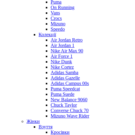
Puma
On Running
Vans
Crocs
Mizuno
Speedo
Колекції
Air Jordan Retro
Air Jordan 1
Nike Air Max 90
Air Force 1
Nike Dunk
Nike Cortez
Adidas Samba
Adidas Gazelle
Adidas Campus 00s
Puma Speedcat
Puma Suede
New Balance 9060
Chuck Taylor
Converse Chuck 70
Mizuno Wave Rider
Жінки
Взуття
Кросівки