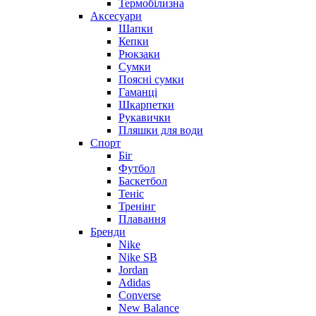
Термобілизна
Аксесуари
Шапки
Кепки
Рюкзаки
Сумки
Поясні сумки
Гаманці
Шкарпетки
Рукавички
Пляшки для води
Спорт
Біг
Футбол
Баскетбол
Теніс
Тренінг
Плавання
Бренди
Nike
Nike SB
Jordan
Adidas
Converse
New Balance