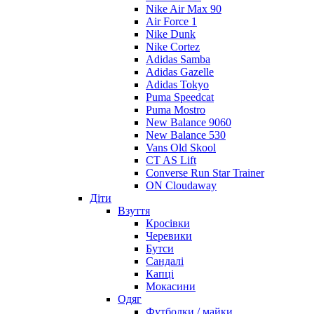
Nike Air Max 90
Air Force 1
Nike Dunk
Nike Cortez
Adidas Samba
Adidas Gazelle
Adidas Tokyo
Puma Speedcat
Puma Mostro
New Balance 9060
New Balance 530
Vans Old Skool
CT AS Lift
Converse Run Star Trainer
ON Cloudaway
Діти
Взуття
Кросівки
Черевики
Бутси
Сандалі
Капці
Мокасини
Одяг
Футболки / майки