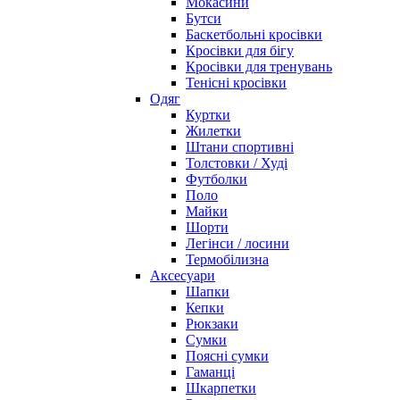
Мокасини
Бутси
Баскетбольні кросівки
Кросівки для бігу
Кросівки для тренувань
Тенісні кросівки
Одяг
Куртки
Жилетки
Штани спортивні
Толстовки / Худі
Футболки
Поло
Майки
Шорти
Легінси / лосини
Термобілизна
Аксесуари
Шапки
Кепки
Рюкзаки
Сумки
Поясні сумки
Гаманці
Шкарпетки