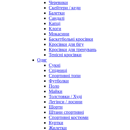
Черевики
Скейтери / кеди
Балетки
Сандалі
Капці
Клоги
Мокасини
Баскетбольні кросівки
Кросівки для бігу
Кросівки для тренувань
Тенісні кросівки
Одяг
Сукні
Спідниці
Спортивні топи
Футболки
Поло
Майки
Толстовки / Худі
Легінси / лосини
Шорти
Штани спортивні
Спортивні костюми
Куртки
Жилетки