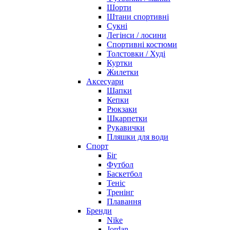
Шорти
Штани спортивні
Сукні
Легінси / лосини
Спортивні костюми
Толстовки / Худі
Куртки
Жилетки
Аксесуари
Шапки
Кепки
Рюкзаки
Шкарпетки
Рукавички
Пляшки для води
Спорт
Біг
Футбол
Баскетбол
Теніс
Тренінг
Плавання
Бренди
Nike
Jordan