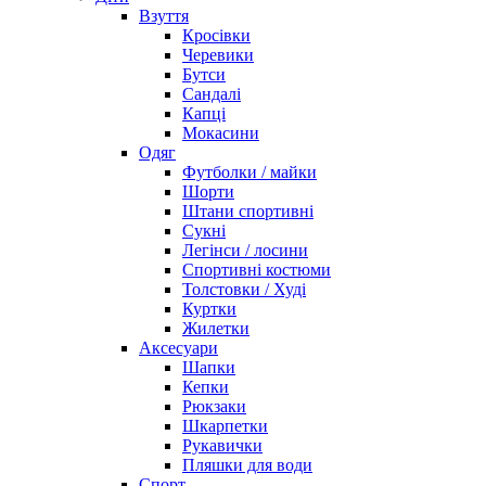
Взуття
Кросівки
Черевики
Бутси
Сандалі
Капці
Мокасини
Одяг
Футболки / майки
Шорти
Штани спортивні
Сукні
Легінси / лосини
Спортивні костюми
Толстовки / Худі
Куртки
Жилетки
Аксесуари
Шапки
Кепки
Рюкзаки
Шкарпетки
Рукавички
Пляшки для води
Спорт