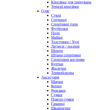
Кросівки для тренувань
Тенісні кросівки
Одяг
Сукні
Спідниці
Спортивні топи
Футболки
Поло
Майки
Толстовки / Худі
Легінси / лосини
Шорти
Штани спортивні
Спортивні костюми
Куртки
Жилетки
Термобілизна
Аксесуари
Шапки
Кепки
Рюкзаки
Сумки
Поясні сумки
Гаманці
Шкарпетки