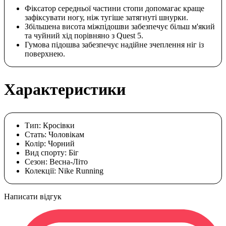
Фіксатор середньої частини стопи допомагає краще
зафіксувати ногу, ніж тугіше затягнуті шнурки.
Збільшена висота міжпідошви забезпечує більш м'який
та чуйний хід порівняно з Quest 5.
Гумова підошва забезпечує надійне зчеплення ніг із
поверхнею.
Характеристики
Тип:
Кросівки
Стать:
Чоловікам
Колір:
Чорний
Вид спорту:
Біг
Сезон:
Весна-Літо
Колекції:
Nike Running
Написати відгук