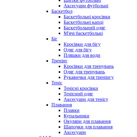
Щитки футбольні
Аксесуари футбольні
Баскетбол
Баскетбольні кросівки
Баскетбольні капці
Баскетбольний одяг
М'ячі баскетбольні
Біг
Кросівки для бігу
Одяг для бігу
Пляшки для води
Тренінг
Кросівки для тренувань
Одяг для тренувань
Рукавички для тренінгу
Теніс
Тенісні кросівки
Тенісний одяг
Аксесуари для тенісу
Плавання
Плавки
Купальники
Окуляри для плавання
Шапочки для плавання
Аксесуари