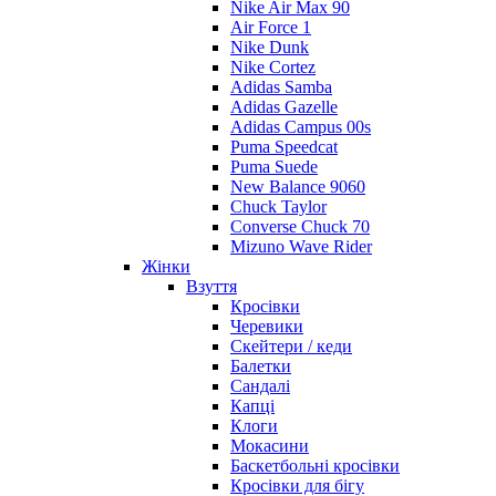
Nike Air Max 90
Air Force 1
Nike Dunk
Nike Cortez
Adidas Samba
Adidas Gazelle
Adidas Campus 00s
Puma Speedcat
Puma Suede
New Balance 9060
Chuck Taylor
Converse Chuck 70
Mizuno Wave Rider
Жінки
Взуття
Кросівки
Черевики
Скейтери / кеди
Балетки
Сандалі
Капці
Клоги
Мокасини
Баскетбольні кросівки
Кросівки для бігу