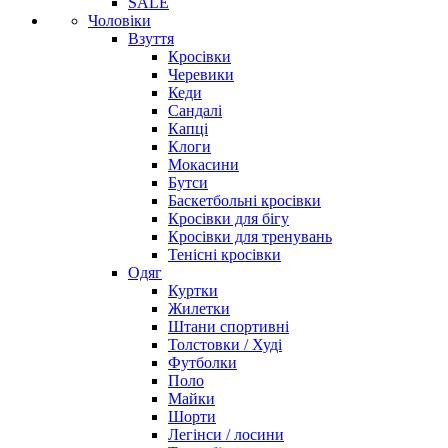
SALE
Чоловіки
Взуття
Кросівки
Черевики
Кеди
Сандалі
Капці
Клоги
Мокасини
Бутси
Баскетбольні кросівки
Кросівки для бігу
Кросівки для тренувань
Тенісні кросівки
Одяг
Куртки
Жилетки
Штани спортивні
Толстовки / Худі
Футболки
Поло
Майки
Шорти
Легінси / лосини