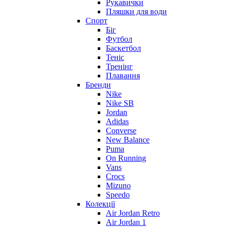
Рукавички
Пляшки для води
Спорт
Біг
Футбол
Баскетбол
Теніс
Тренінг
Плавання
Бренди
Nike
Nike SB
Jordan
Adidas
Converse
New Balance
Puma
On Running
Vans
Crocs
Mizuno
Speedo
Колекції
Air Jordan Retro
Air Jordan 1