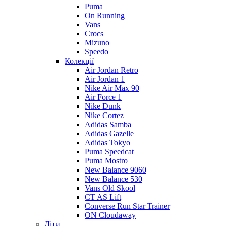
Puma
On Running
Vans
Crocs
Mizuno
Speedo
Колекції
Air Jordan Retro
Air Jordan 1
Nike Air Max 90
Air Force 1
Nike Dunk
Nike Cortez
Adidas Samba
Adidas Gazelle
Adidas Tokyo
Puma Speedcat
Puma Mostro
New Balance 9060
New Balance 530
Vans Old Skool
CT AS Lift
Converse Run Star Trainer
ON Cloudaway
Діти