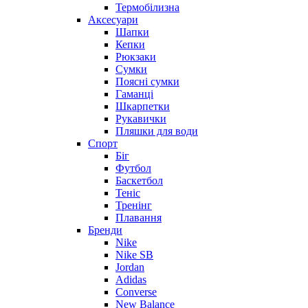
Термобілизна
Аксесуари
Шапки
Кепки
Рюкзаки
Сумки
Поясні сумки
Гаманці
Шкарпетки
Рукавички
Пляшки для води
Спорт
Біг
Футбол
Баскетбол
Теніс
Тренінг
Плавання
Бренди
Nike
Nike SB
Jordan
Adidas
Converse
New Balance