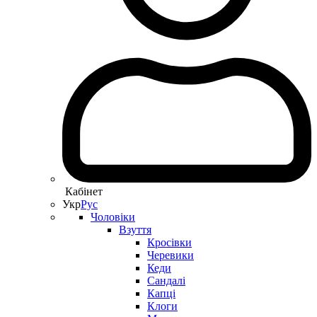
Кабінет
Укр
Рус
Чоловіки
Взуття
Кросівки
Черевики
Кеди
Сандалі
Капці
Клоги