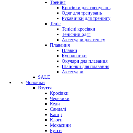
Тренінг
Кросівки для тренувань
Одяг для тренувань
Рукавички для тренінгу
Теніс
Тенісні кросівки
Тенісний одяг
Аксесуари для тенісу
Плавання
Плавки
Купальники
Окуляри для плавання
Шапочки для плавання
Аксесуари
SALE
Чоловіки
Взуття
Кросівки
Черевики
Кеди
Сандалі
Капці
Клоги
Мокасини
Бутси