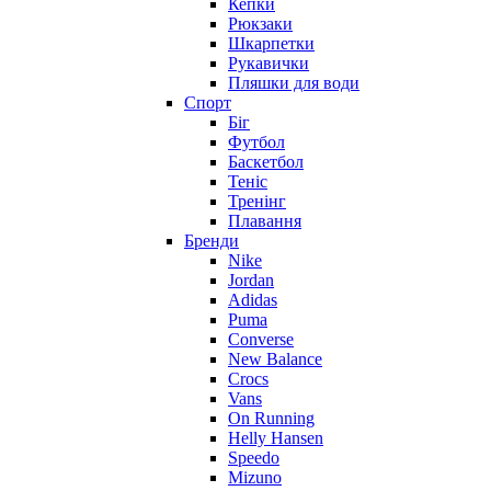
Кепки
Рюкзаки
Шкарпетки
Рукавички
Пляшки для води
Спорт
Біг
Футбол
Баскетбол
Теніс
Тренінг
Плавання
Бренди
Nike
Jordan
Adidas
Puma
Converse
New Balance
Crocs
Vans
On Running
Helly Hansen
Speedo
Mizuno