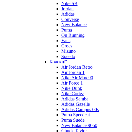
Nike SB
Jordan
Adidas
Converse
New Balance
Puma
On Running
Vans
Crocs
Mizuno
Speedo
Колекції
Air Jordan Retro
Air Jordan 1
Nike Air Max 90
Air Force 1
Nike Dunk
Nike Cortez
Adidas Samba
Adidas Gazelle
Adidas Campus 00s
Puma Speedcat
Puma Suede
New Balance 9060
Chuck Taylor