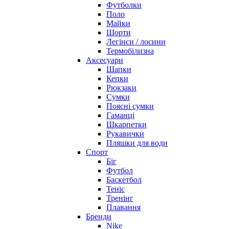
Футболки
Поло
Майки
Шорти
Легінси / лосини
Термобілизна
Аксесуари
Шапки
Кепки
Рюкзаки
Сумки
Поясні сумки
Гаманці
Шкарпетки
Рукавички
Пляшки для води
Спорт
Біг
Футбол
Баскетбол
Теніс
Тренінг
Плавання
Бренди
Nike