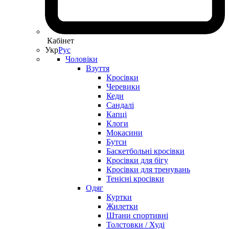
Кабінет
Укр
Рус
Чоловіки
Взуття
Кросівки
Черевики
Кеди
Сандалі
Капці
Клоги
Мокасини
Бутси
Баскетбольні кросівки
Кросівки для бігу
Кросівки для тренувань
Тенісні кросівки
Одяг
Куртки
Жилетки
Штани спортивні
Толстовки / Худі