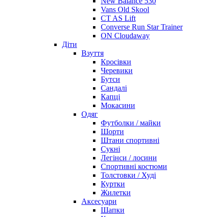
New Balance 530
Vans Old Skool
CT AS Lift
Converse Run Star Trainer
ON Cloudaway
Діти
Взуття
Кросівки
Черевики
Бутси
Сандалі
Капці
Мокасини
Одяг
Футболки / майки
Шорти
Штани спортивні
Сукні
Легінси / лосини
Спортивні костюми
Толстовки / Худі
Куртки
Жилетки
Аксесуари
Шапки