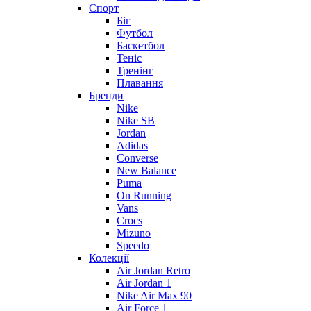
Спорт
Біг
Футбол
Баскетбол
Теніс
Тренінг
Плавання
Бренди
Nike
Nike SB
Jordan
Adidas
Converse
New Balance
Puma
On Running
Vans
Crocs
Mizuno
Speedo
Колекції
Air Jordan Retro
Air Jordan 1
Nike Air Max 90
Air Force 1