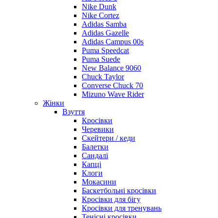
Nike Dunk
Nike Cortez
Adidas Samba
Adidas Gazelle
Adidas Campus 00s
Puma Speedcat
Puma Suede
New Balance 9060
Chuck Taylor
Converse Chuck 70
Mizuno Wave Rider
Жінки
Взуття
Кросівки
Черевики
Скейтери / кеди
Балетки
Сандалі
Капці
Клоги
Мокасини
Баскетбольні кросівки
Кросівки для бігу
Кросівки для тренувань
Тенісні кросівки