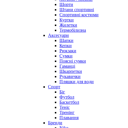
Шорти
Штани спортивні
Спортивні костюми
Куртки
Жилетки
Термобілизна
Аксесуари
Шапки
Кепки
Рюкзаки
Сумки
Поясні сумки
Гаманці
Шкарпетки
Рукавички
Пляшки для води
Спорт
Біг
Футбол
Баскетбол
Теніс
Тренінг
Плавання
Бренди
Nike