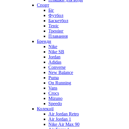
Спорт
Біг
Футбол
Баскетбол
Теніс
Тренінг
Плавання
Бренди
Nike
Nike SB
Jordan
Adidas
Converse
New Balance
Puma
On Running
Vans
Crocs
Mizuno
Speedo
Колекції
Air Jordan Retro
Air Jordan 1
Nike Air Max 90