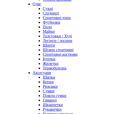
Одяг
Сукні
Спідниці
Спортивні топи
Футболки
Поло
Майки
Толстовки / Худі
Легінси / лосини
Шорти
Штани спортивні
Спортивні костюми
Куртки
Жилетки
Термобілизна
Аксесуари
Шапки
Кепки
Рюкзаки
Сумки
Поясні сумки
Гаманці
Шкарпетки
Рукавички
Пляшки для води