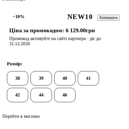
NEW10
−10%
Копіювати
Ціна за промокодом:
6 129
.
00
грн
Промокод активуйте на сайті партнера · діє до
31.12.2026
Розмір:
38
39
40
41
42
44
46
Перейти в магазин