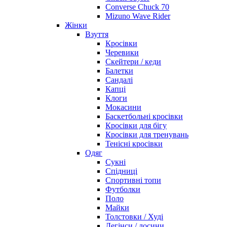
Converse Chuck 70
Mizuno Wave Rider
Жінки
Взуття
Кросівки
Черевики
Скейтери / кеди
Балетки
Сандалі
Капці
Клоги
Мокасини
Баскетбольні кросівки
Кросівки для бігу
Кросівки для тренувань
Тенісні кросівки
Одяг
Сукні
Спідниці
Спортивні топи
Футболки
Поло
Майки
Толстовки / Худі
Легінси / лосини