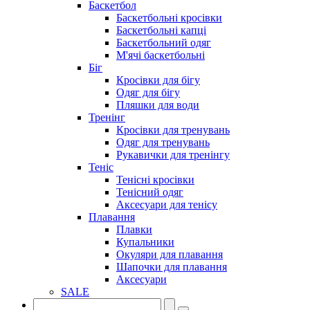
Баскетбол
Баскетбольні кросівки
Баскетбольні капці
Баскетбольний одяг
М'ячі баскетбольні
Біг
Кросівки для бігу
Одяг для бігу
Пляшки для води
Тренінг
Кросівки для тренувань
Одяг для тренувань
Рукавички для тренінгу
Теніс
Тенісні кросівки
Тенісний одяг
Аксесуари для тенісу
Плавання
Плавки
Купальники
Окуляри для плавання
Шапочки для плавання
Аксесуари
SALE