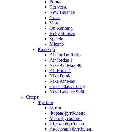
Puma
Converse
New Balance
Crocs
Vans
On Running
Helly Hansen
Speedo
Mizuno
Колекції
Air Jordan Retro
Air Jordan 1
Nike Air Max 90
Air Force 1
Nike Dunk
Nike Air Max
Crocs Classic Clog
New Balance 9060
Спорт
Футбол
Бутси
Форма футбольна
М'ячі футбольні
Щитки футбольні
Аксесуари футбольні