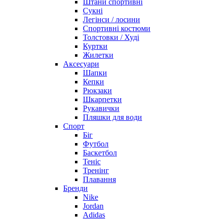
Штани спортивні
Сукні
Легінси / лосини
Спортивні костюми
Толстовки / Худі
Куртки
Жилетки
Аксесуари
Шапки
Кепки
Рюкзаки
Шкарпетки
Рукавички
Пляшки для води
Спорт
Біг
Футбол
Баскетбол
Теніс
Тренінг
Плавання
Бренди
Nike
Jordan
Adidas