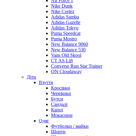
Air Force 1
Nike Dunk
Nike Cortez
Adidas Samba
Adidas Gazelle
Adidas Tokyo
Puma Speedcat
Puma Mostro
New Balance 9060
New Balance 530
Vans Old Skool
CT AS Lift
Converse Run Star Trainer
ON Cloudaway
Діти
Взуття
Кросівки
Черевики
Бутси
Сандалі
Капці
Мокасини
Одяг
Футболки / майки
Шорти