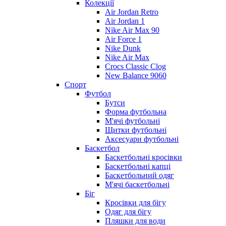
Колекції
Air Jordan Retro
Air Jordan 1
Nike Air Max 90
Air Force 1
Nike Dunk
Nike Air Max
Crocs Classic Clog
New Balance 9060
Спорт
Футбол
Бутси
Форма футбольна
М'ячі футбольні
Щитки футбольні
Аксесуари футбольні
Баскетбол
Баскетбольні кросівки
Баскетбольні капці
Баскетбольний одяг
М'ячі баскетбольні
Біг
Кросівки для бігу
Одяг для бігу
Пляшки для води