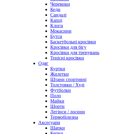
Черевики
Кеди
Сандалі
Капці
Клоги
Мокасини
Бутси
Баскетбольні кросівки
Кросівки для бігу
Кросівки для тренувань
Тенісні кросівки
Одяг
Куртки
Жилетки
Штани спортивні
Толстовки / Худі
Футболки
Поло
Майки
Шорти
Легінси / лосини
Термобілизна
Аксесуари
Шапки
Кепки