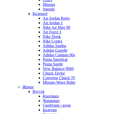
Mizuno
Speedo
Колекції
Air Jordan Retro
Air Jordan 1
Nike Air Max 90
Air Force 1
Nike Dunk
Nike Cortez
Adidas Samba
Adidas Gazelle
Adidas Campus 00s
Puma Speedcat
Puma Suede
New Balance 9060
Chuck Taylor
Converse Chuck 70
Mizuno Wave Rider
Жінки
Взуття
Кросівки
Черевики
Скейтери / кеди
Балетки