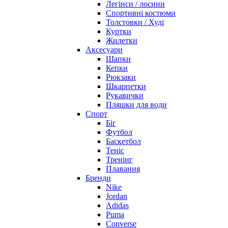
Легінси / лосини
Спортивні костюми
Толстовки / Худі
Куртки
Жилетки
Аксесуари
Шапки
Кепки
Рюкзаки
Шкарпетки
Рукавички
Пляшки для води
Спорт
Біг
Футбол
Баскетбол
Теніс
Тренінг
Плавання
Бренди
Nike
Jordan
Adidas
Puma
Converse