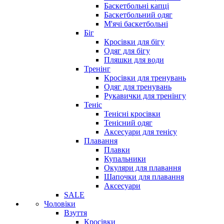
Баскетбольні капці
Баскетбольний одяг
М'ячі баскетбольні
Біг
Кросівки для бігу
Одяг для бігу
Пляшки для води
Тренінг
Кросівки для тренувань
Одяг для тренувань
Рукавички для тренінгу
Теніс
Тенісні кросівки
Тенісний одяг
Аксесуари для тенісу
Плавання
Плавки
Купальники
Окуляри для плавання
Шапочки для плавання
Аксесуари
SALE
Чоловіки
Взуття
Кросівки