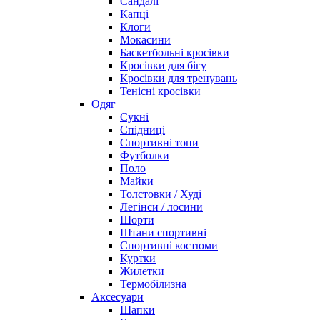
Сандалі
Капці
Клоги
Мокасини
Баскетбольні кросівки
Кросівки для бігу
Кросівки для тренувань
Тенісні кросівки
Одяг
Сукні
Спідниці
Спортивні топи
Футболки
Поло
Майки
Толстовки / Худі
Легінси / лосини
Шорти
Штани спортивні
Спортивні костюми
Куртки
Жилетки
Термобілизна
Аксесуари
Шапки