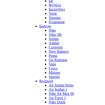
Біг
Футбол
Баскетбол
Теніс
Тренінг
Плавання
Бренди
Nike
Nike SB
Jordan
Adidas
Converse
New Balance
Puma
On Running
Vans
Crocs
Mizuno
Speedo
Колекції
Air Jordan Retro
Air Jordan 1
Nike Air Max 90
Air Force 1
Nike Dunk