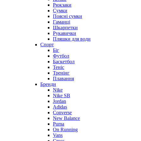
Рюкзаки
Сумки
Поясні сумки
Гаманці
Шкарпетки
Рукавички
Пляшки для води
Спорт
Біг
Футбол
Баскетбол
Теніс
Тренінг
Плавання
Бренди
Nike
Nike SB
Jordan
Adidas
Converse
New Balance
Puma
On Running
Vans
Crocs