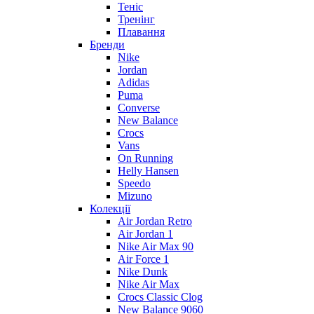
Теніс
Тренінг
Плавання
Бренди
Nike
Jordan
Adidas
Puma
Converse
New Balance
Crocs
Vans
On Running
Helly Hansen
Speedo
Mizuno
Колекції
Air Jordan Retro
Air Jordan 1
Nike Air Max 90
Air Force 1
Nike Dunk
Nike Air Max
Crocs Classic Clog
New Balance 9060