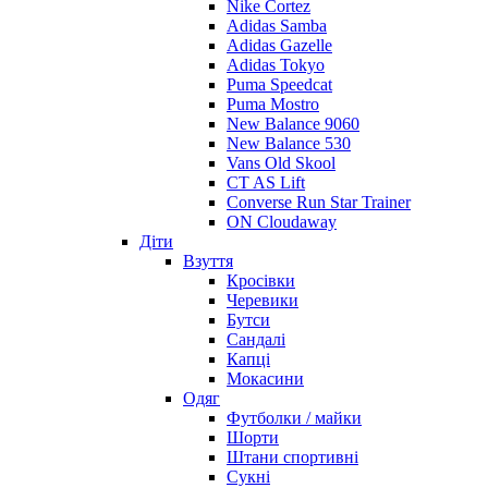
Nike Cortez
Adidas Samba
Adidas Gazelle
Adidas Tokyo
Puma Speedcat
Puma Mostro
New Balance 9060
New Balance 530
Vans Old Skool
CT AS Lift
Converse Run Star Trainer
ON Cloudaway
Діти
Взуття
Кросівки
Черевики
Бутси
Сандалі
Капці
Мокасини
Одяг
Футболки / майки
Шорти
Штани спортивні
Сукні