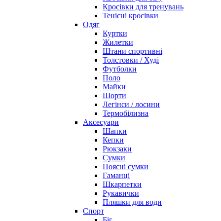
Кросівки для тренувань
Тенісні кросівки
Одяг
Куртки
Жилетки
Штани спортивні
Толстовки / Худі
Футболки
Поло
Майки
Шорти
Легінси / лосини
Термобілизна
Аксесуари
Шапки
Кепки
Рюкзаки
Сумки
Поясні сумки
Гаманці
Шкарпетки
Рукавички
Пляшки для води
Спорт
Біг