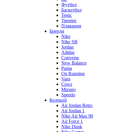
Футбол
Баскетбол
Теніс
Тренінг
Плавання
Бренди
Nike
Nike SB
Jordan
Adidas
Converse
New Balance
Puma
On Running
Vans
Crocs
Mizuno
Speedo
Колекції
Air Jordan Retro
Air Jordan 1
Nike Air Max 90
Air Force 1
Nike Dunk
Nike Cortez