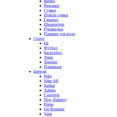
Кепки
Рюкзаки
Сумки
Поясні сумки
Гаманці
Шкарпетки
Рукавички
Пляшки для води
Спорт
Біг
Футбол
Баскетбол
Теніс
Тренінг
Плавання
Бренди
Nike
Nike SB
Jordan
Adidas
Converse
New Balance
Puma
On Running
Vans