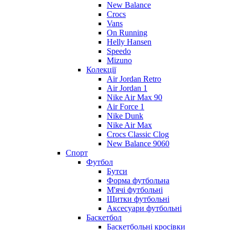
New Balance
Crocs
Vans
On Running
Helly Hansen
Speedo
Mizuno
Колекції
Air Jordan Retro
Air Jordan 1
Nike Air Max 90
Air Force 1
Nike Dunk
Nike Air Max
Crocs Classic Clog
New Balance 9060
Спорт
Футбол
Бутси
Форма футбольна
М'ячі футбольні
Щитки футбольні
Аксесуари футбольні
Баскетбол
Баскетбольні кросівки