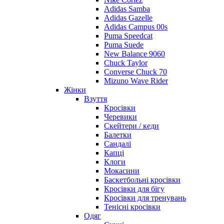
Adidas Samba
Adidas Gazelle
Adidas Campus 00s
Puma Speedcat
Puma Suede
New Balance 9060
Chuck Taylor
Converse Chuck 70
Mizuno Wave Rider
Жінки
Взуття
Кросівки
Черевики
Скейтери / кеди
Балетки
Сандалі
Капці
Клоги
Мокасини
Баскетбольні кросівки
Кросівки для бігу
Кросівки для тренувань
Тенісні кросівки
Одяг