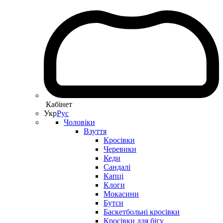
Кабінет
Укр
Рус
Чоловіки
Взуття
Кросівки
Черевики
Кеди
Сандалі
Капці
Клоги
Мокасини
Бутси
Баскетбольні кросівки
Кросівки для бігу