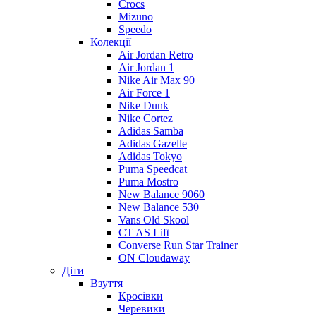
Crocs
Mizuno
Speedo
Колекції
Air Jordan Retro
Air Jordan 1
Nike Air Max 90
Air Force 1
Nike Dunk
Nike Cortez
Adidas Samba
Adidas Gazelle
Adidas Tokyo
Puma Speedcat
Puma Mostro
New Balance 9060
New Balance 530
Vans Old Skool
CT AS Lift
Converse Run Star Trainer
ON Cloudaway
Діти
Взуття
Кросівки
Черевики