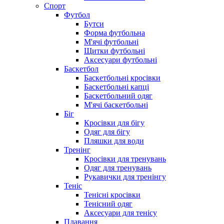
Спорт
Футбол
Бутси
Форма футбольна
М'ячі футбольні
Щитки футбольні
Аксесуари футбольні
Баскетбол
Баскетбольні кросівки
Баскетбольні капці
Баскетбольний одяг
М'ячі баскетбольні
Біг
Кросівки для бігу
Одяг для бігу
Пляшки для води
Тренінг
Кросівки для тренувань
Одяг для тренувань
Рукавички для тренінгу
Теніс
Тенісні кросівки
Тенісний одяг
Аксесуари для тенісу
Плавання