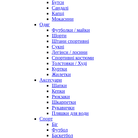
Бутси
Сандалі
Капці
Мокасини
Одяг
Футболки / майки
Шорти
Штани спортивні
Сукні
Легінси / лосини
Спортивні костюми
Толстовки / Худі
Куртки
Жилетки
Аксесуари
Шапки
Кепки
Рюкзаки
Шкарпетки
Рукавички
Пляшки для води
Спорт
Біг
Футбол
Баскетбол