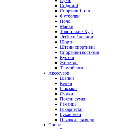
Сукні
Спідниці
Спортивні топи
Футболки
Поло
Майки
Толстовки / Худі
Легінси / лосини
Шорти
Штани спортивні
Спортивні костюми
Куртки
Жилетки
Термобілизна
Аксесуари
Шапки
Кепки
Рюкзаки
Сумки
Поясні сумки
Гаманці
Шкарпетки
Рукавички
Пляшки для води
Спорт