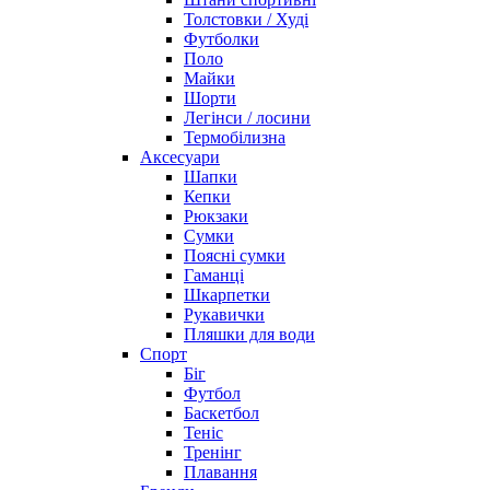
Толстовки / Худі
Футболки
Поло
Майки
Шорти
Легінси / лосини
Термобілизна
Аксесуари
Шапки
Кепки
Рюкзаки
Сумки
Поясні сумки
Гаманці
Шкарпетки
Рукавички
Пляшки для води
Спорт
Біг
Футбол
Баскетбол
Теніс
Тренінг
Плавання