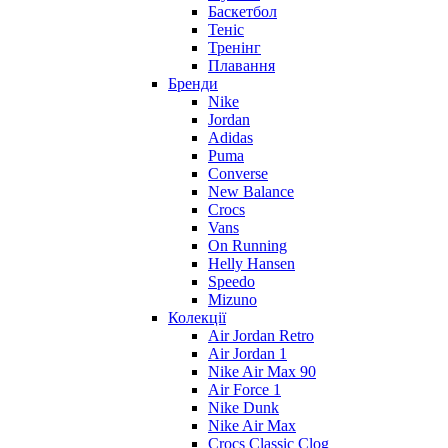
Баскетбол
Теніс
Тренінг
Плавання
Бренди
Nike
Jordan
Adidas
Puma
Converse
New Balance
Crocs
Vans
On Running
Helly Hansen
Speedo
Mizuno
Колекції
Air Jordan Retro
Air Jordan 1
Nike Air Max 90
Air Force 1
Nike Dunk
Nike Air Max
Crocs Classic Clog