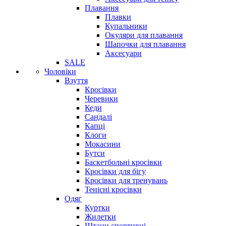
Плавання
Плавки
Купальники
Окуляри для плавання
Шапочки для плавання
Аксесуари
SALE
Чоловіки
Взуття
Кросівки
Черевики
Кеди
Сандалі
Капці
Клоги
Мокасини
Бутси
Баскетбольні кросівки
Кросівки для бігу
Кросівки для тренувань
Тенісні кросівки
Одяг
Куртки
Жилетки
Штани спортивні