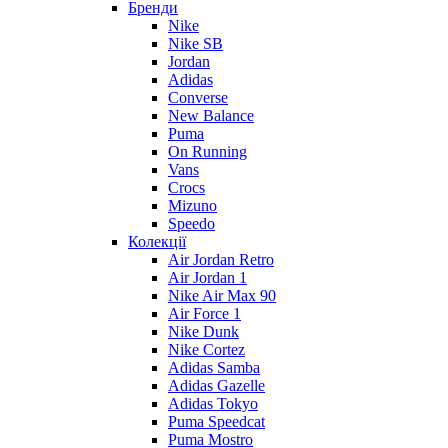
Бренди
Nike
Nike SB
Jordan
Adidas
Converse
New Balance
Puma
On Running
Vans
Crocs
Mizuno
Speedo
Колекції
Air Jordan Retro
Air Jordan 1
Nike Air Max 90
Air Force 1
Nike Dunk
Nike Cortez
Adidas Samba
Adidas Gazelle
Adidas Tokyo
Puma Speedcat
Puma Mostro