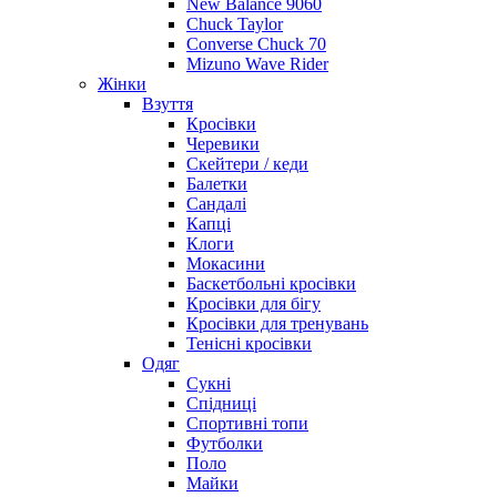
New Balance 9060
Chuck Taylor
Converse Chuck 70
Mizuno Wave Rider
Жінки
Взуття
Кросівки
Черевики
Скейтери / кеди
Балетки
Сандалі
Капці
Клоги
Мокасини
Баскетбольні кросівки
Кросівки для бігу
Кросівки для тренувань
Тенісні кросівки
Одяг
Сукні
Спідниці
Спортивні топи
Футболки
Поло
Майки