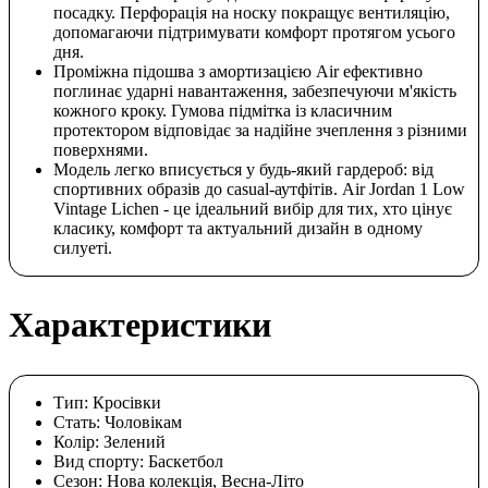
посадку. Перфорація на носку покращує вентиляцію,
допомагаючи підтримувати комфорт протягом усього
дня.
Проміжна підошва з амортизацією Air ефективно
поглинає ударні навантаження, забезпечуючи м'якість
кожного кроку. Гумова підмітка із класичним
протектором відповідає за надійне зчеплення з різними
поверхнями.
Модель легко вписується у будь-який гардероб: від
спортивних образів до casual-аутфітів. Air Jordan 1 Low
Vintage Lichen - це ідеальний вибір для тих, хто цінує
класику, комфорт та актуальний дизайн в одному
силуеті.
Характеристики
Тип:
Кросівки
Стать:
Чоловікам
Колір:
Зелений
Вид спорту:
Баскетбол
Сезон:
Нова колекція, Весна-Літо