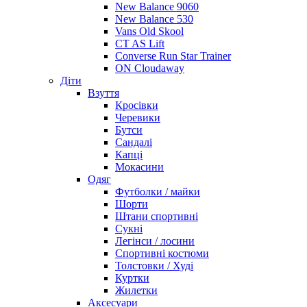
New Balance 9060
New Balance 530
Vans Old Skool
CT AS Lift
Converse Run Star Trainer
ON Cloudaway
Діти
Взуття
Кросівки
Черевики
Бутси
Сандалі
Капці
Мокасини
Одяг
Футболки / майки
Шорти
Штани спортивні
Сукні
Легінси / лосини
Спортивні костюми
Толстовки / Худі
Куртки
Жилетки
Аксесуари