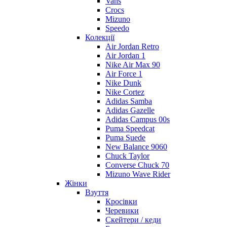
Vans
Crocs
Mizuno
Speedo
Колекції
Air Jordan Retro
Air Jordan 1
Nike Air Max 90
Air Force 1
Nike Dunk
Nike Cortez
Adidas Samba
Adidas Gazelle
Adidas Campus 00s
Puma Speedcat
Puma Suede
New Balance 9060
Chuck Taylor
Converse Chuck 70
Mizuno Wave Rider
Жінки
Взуття
Кросівки
Черевики
Скейтери / кеди