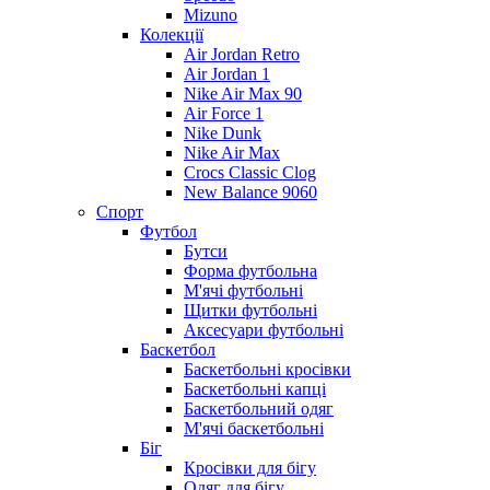
Mizuno
Колекції
Air Jordan Retro
Air Jordan 1
Nike Air Max 90
Air Force 1
Nike Dunk
Nike Air Max
Crocs Classic Clog
New Balance 9060
Спорт
Футбол
Бутси
Форма футбольна
М'ячі футбольні
Щитки футбольні
Аксесуари футбольні
Баскетбол
Баскетбольні кросівки
Баскетбольні капці
Баскетбольний одяг
М'ячі баскетбольні
Біг
Кросівки для бігу
Одяг для бігу