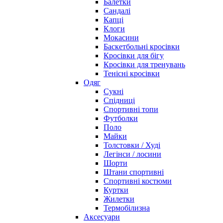
Балетки
Сандалі
Капці
Клоги
Мокасини
Баскетбольні кросівки
Кросівки для бігу
Кросівки для тренувань
Тенісні кросівки
Одяг
Сукні
Спідниці
Спортивні топи
Футболки
Поло
Майки
Толстовки / Худі
Легінси / лосини
Шорти
Штани спортивні
Спортивні костюми
Куртки
Жилетки
Термобілизна
Аксесуари