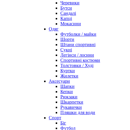
Черевики
Бутси
Сандалі
Капці
Мокасини
Одяг
Футболки / майки
Шорти
Штани спортивні
Сукні
Легінси / лосини
Спортивні костюми
Толстовки / Худі
Куртки
Жилетки
Аксесуари
Шапки
Кепки
Рюкзаки
Шкарпетки
Рукавички
Пляшки для води
Спорт
Біг
Футбол