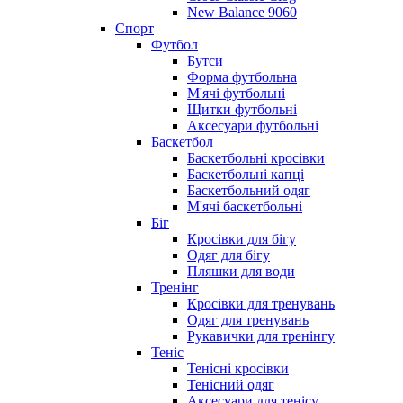
New Balance 9060
Спорт
Футбол
Бутси
Форма футбольна
М'ячі футбольні
Щитки футбольні
Аксесуари футбольні
Баскетбол
Баскетбольні кросівки
Баскетбольні капці
Баскетбольний одяг
М'ячі баскетбольні
Біг
Кросівки для бігу
Одяг для бігу
Пляшки для води
Тренінг
Кросівки для тренувань
Одяг для тренувань
Рукавички для тренінгу
Теніс
Тенісні кросівки
Тенісний одяг
Аксесуари для тенісу