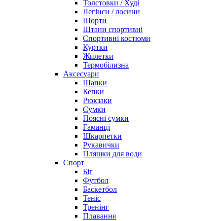
Толстовки / Худі
Легінси / лосини
Шорти
Штани спортивні
Спортивні костюми
Куртки
Жилетки
Термобілизна
Аксесуари
Шапки
Кепки
Рюкзаки
Сумки
Поясні сумки
Гаманці
Шкарпетки
Рукавички
Пляшки для води
Спорт
Біг
Футбол
Баскетбол
Теніс
Тренінг
Плавання