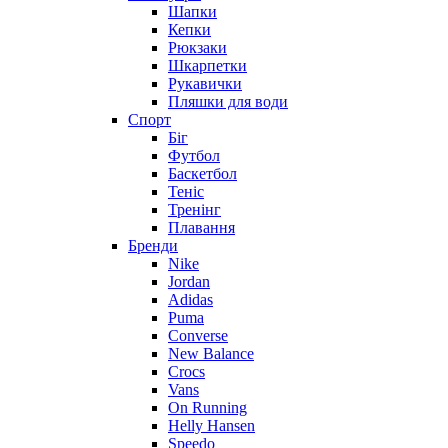
Шапки
Кепки
Рюкзаки
Шкарпетки
Рукавички
Пляшки для води
Спорт
Біг
Футбол
Баскетбол
Теніс
Тренінг
Плавання
Бренди
Nike
Jordan
Adidas
Puma
Converse
New Balance
Crocs
Vans
On Running
Helly Hansen
Speedo