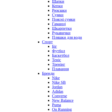
Шапки
Кепки
Рюкзаки
Сумки
Поясні сумки
Гаманці
Шкарпетки
Рукавички
Пляшки для води
Спорт
Біг
Футбол
Баскетбол
Теніс
Тренінг
Плавання
Бренди
Nike
Nike SB
Jordan
Adidas
Converse
New Balance
Puma
On Running