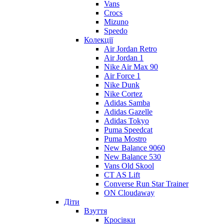
Vans
Crocs
Mizuno
Speedo
Колекції
Air Jordan Retro
Air Jordan 1
Nike Air Max 90
Air Force 1
Nike Dunk
Nike Cortez
Adidas Samba
Adidas Gazelle
Adidas Tokyo
Puma Speedcat
Puma Mostro
New Balance 9060
New Balance 530
Vans Old Skool
CT AS Lift
Converse Run Star Trainer
ON Cloudaway
Діти
Взуття
Кросівки