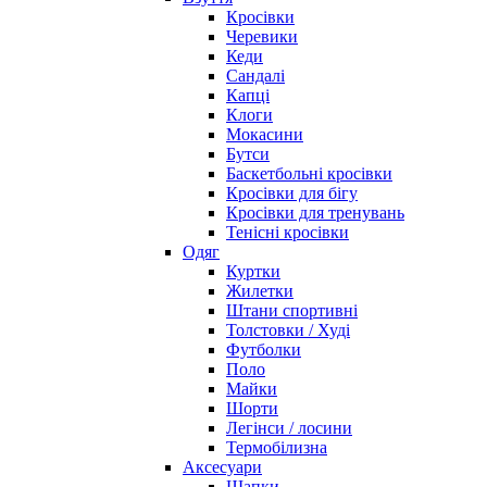
Кросівки
Черевики
Кеди
Сандалі
Капці
Клоги
Мокасини
Бутси
Баскетбольні кросівки
Кросівки для бігу
Кросівки для тренувань
Тенісні кросівки
Одяг
Куртки
Жилетки
Штани спортивні
Толстовки / Худі
Футболки
Поло
Майки
Шорти
Легінси / лосини
Термобілизна
Аксесуари
Шапки