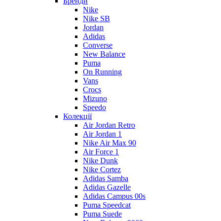
Бренди
Nike
Nike SB
Jordan
Adidas
Converse
New Balance
Puma
On Running
Vans
Crocs
Mizuno
Speedo
Колекції
Air Jordan Retro
Air Jordan 1
Nike Air Max 90
Air Force 1
Nike Dunk
Nike Cortez
Adidas Samba
Adidas Gazelle
Adidas Campus 00s
Puma Speedcat
Puma Suede