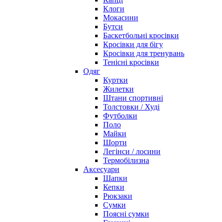
Клоги
Мокасини
Бутси
Баскетбольні кросівки
Кросівки для бігу
Кросівки для тренувань
Тенісні кросівки
Одяг
Куртки
Жилетки
Штани спортивні
Толстовки / Худі
Футболки
Поло
Майки
Шорти
Легінси / лосини
Термобілизна
Аксесуари
Шапки
Кепки
Рюкзаки
Сумки
Поясні сумки