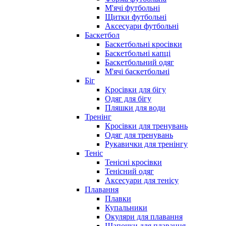
М'ячі футбольні
Щитки футбольні
Аксесуари футбольні
Баскетбол
Баскетбольні кросівки
Баскетбольні капці
Баскетбольний одяг
М'ячі баскетбольні
Біг
Кросівки для бігу
Одяг для бігу
Пляшки для води
Тренінг
Кросівки для тренувань
Одяг для тренувань
Рукавички для тренінгу
Теніс
Тенісні кросівки
Тенісний одяг
Аксесуари для тенісу
Плавання
Плавки
Купальники
Окуляри для плавання
Шапочки для плавання