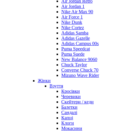
Air Jordan Retro
Air Jordan 1
Nike Air Max 90
Air Force 1
Nike Dunk
Nike Cortez
Adidas Samba
Adidas Gazelle
Adidas Campus 00s
Puma Speedcat
Puma Suede
New Balance 9060
Chuck Taylor
Converse Chuck 70
Mizuno Wave Rider
Жінки
Взуття
Кросівки
Черевики
Скейтери / кеди
Балетки
Сандалі
Капці
Клоги
Мокасини