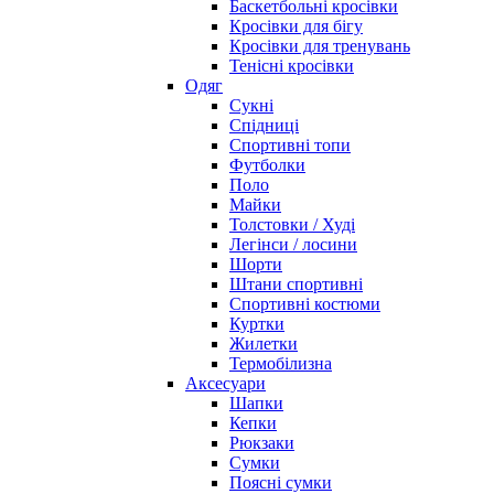
Баскетбольні кросівки
Кросівки для бігу
Кросівки для тренувань
Тенісні кросівки
Одяг
Сукні
Спідниці
Спортивні топи
Футболки
Поло
Майки
Толстовки / Худі
Легінси / лосини
Шорти
Штани спортивні
Спортивні костюми
Куртки
Жилетки
Термобілизна
Аксесуари
Шапки
Кепки
Рюкзаки
Сумки
Поясні сумки