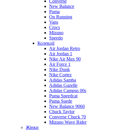
Converse
New Balance
Puma
On Running
Vans
Crocs
Mizuno
Speedo
Колекції
Air Jordan Retro
Air Jordan 1
Nike Air Max 90
Air Force 1
Nike Dunk
Nike Cortez
Adidas Samba
Adidas Gazelle
Adidas Campus 00s
Puma Speedcat
Puma Suede
New Balance 9060
Chuck Taylor
Converse Chuck 70
Mizuno Wave Rider
Жінки