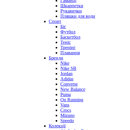
Гаманці
Шкарпетки
Рукавички
Пляшки для води
Спорт
Біг
Футбол
Баскетбол
Теніс
Тренінг
Плавання
Бренди
Nike
Nike SB
Jordan
Adidas
Converse
New Balance
Puma
On Running
Vans
Crocs
Mizuno
Speedo
Колекції