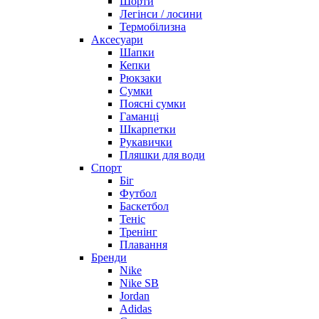
Шорти
Легінси / лосини
Термобілизна
Аксесуари
Шапки
Кепки
Рюкзаки
Сумки
Поясні сумки
Гаманці
Шкарпетки
Рукавички
Пляшки для води
Спорт
Біг
Футбол
Баскетбол
Теніс
Тренінг
Плавання
Бренди
Nike
Nike SB
Jordan
Adidas