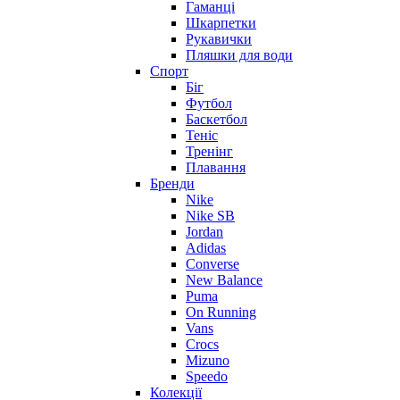
Гаманці
Шкарпетки
Рукавички
Пляшки для води
Спорт
Біг
Футбол
Баскетбол
Теніс
Тренінг
Плавання
Бренди
Nike
Nike SB
Jordan
Adidas
Converse
New Balance
Puma
On Running
Vans
Crocs
Mizuno
Speedo
Колекції