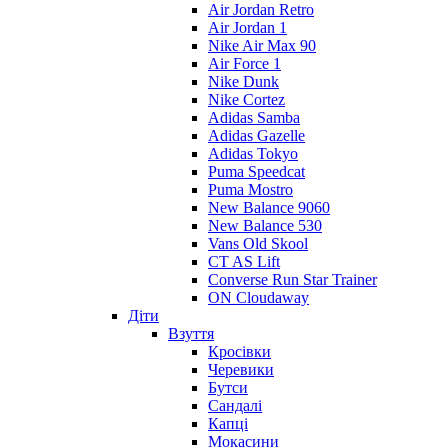
Air Jordan Retro
Air Jordan 1
Nike Air Max 90
Air Force 1
Nike Dunk
Nike Cortez
Adidas Samba
Adidas Gazelle
Adidas Tokyo
Puma Speedcat
Puma Mostro
New Balance 9060
New Balance 530
Vans Old Skool
CT AS Lift
Converse Run Star Trainer
ON Cloudaway
Діти
Взуття
Кросівки
Черевики
Бутси
Сандалі
Капці
Мокасини