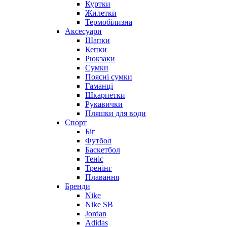
Куртки
Жилетки
Термобілизна
Аксесуари
Шапки
Кепки
Рюкзаки
Сумки
Поясні сумки
Гаманці
Шкарпетки
Рукавички
Пляшки для води
Спорт
Біг
Футбол
Баскетбол
Теніс
Тренінг
Плавання
Бренди
Nike
Nike SB
Jordan
Adidas