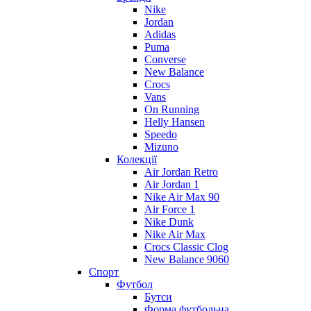
Nike
Jordan
Adidas
Puma
Converse
New Balance
Crocs
Vans
On Running
Helly Hansen
Speedo
Mizuno
Колекції
Air Jordan Retro
Air Jordan 1
Nike Air Max 90
Air Force 1
Nike Dunk
Nike Air Max
Crocs Classic Clog
New Balance 9060
Спорт
Футбол
Бутси
Форма футбольна