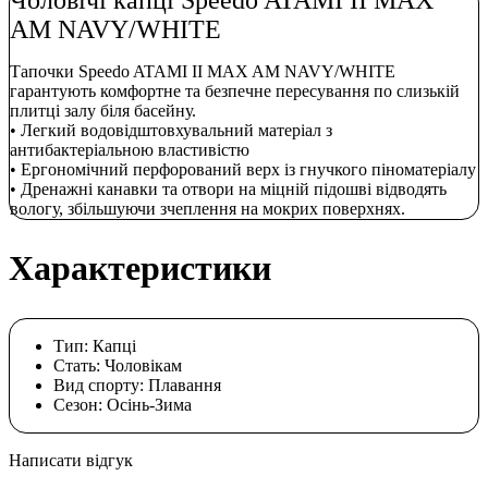
AM NAVY/WHITE
Тапочки Speedo ATAMI II MAX AM NAVY/WHITE
гарантують комфортне та безпечне пересування по слизькій
плитці залу біля басейну.
• Легкий водовідштовхувальний матеріал з
антибактеріальною властивістю
• Ергономічний перфорований верх із гнучкого піноматеріалу
• Дренажні канавки та отвори на міцній підошві відводять
вологу, збільшуючи зчеплення на мокрих поверхнях.
Характеристики
Тип:
Капці
Стать:
Чоловікам
Вид спорту:
Плавання
Сезон:
Осінь-Зима
Написати відгук