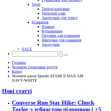
Теніс
Тенісні кросівки
Тенісний одяг
Аксесуари для тенісу
Плавання
Плавки
Купальники
Окуляри для плавання
Шапочки для плавання
Аксесуари
SALE
Головна
Чоловіче спортивне взуття
Капці
Чоловічі капці Speedo ATAMI II MAX AM
NAVY/WHITE
Нові статті
Converse Run Star Hike: Chuck
Taylor з зубчастою підошвою і +5