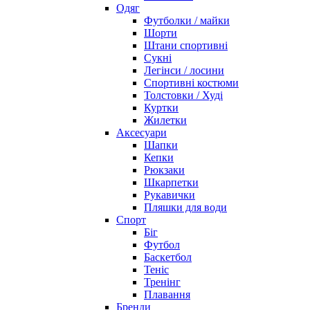
Одяг
Футболки / майки
Шорти
Штани спортивні
Сукні
Легінси / лосини
Спортивні костюми
Толстовки / Худі
Куртки
Жилетки
Аксесуари
Шапки
Кепки
Рюкзаки
Шкарпетки
Рукавички
Пляшки для води
Спорт
Біг
Футбол
Баскетбол
Теніс
Тренінг
Плавання
Бренди