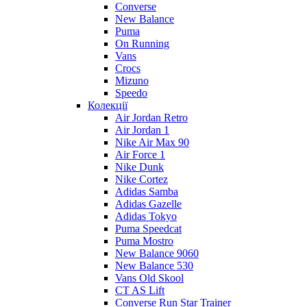
Converse
New Balance
Puma
On Running
Vans
Crocs
Mizuno
Speedo
Колекції
Air Jordan Retro
Air Jordan 1
Nike Air Max 90
Air Force 1
Nike Dunk
Nike Cortez
Adidas Samba
Adidas Gazelle
Adidas Tokyo
Puma Speedcat
Puma Mostro
New Balance 9060
New Balance 530
Vans Old Skool
CT AS Lift
Converse Run Star Trainer