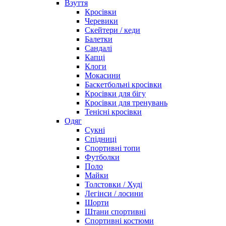
Взуття
Кросівки
Черевики
Скейтери / кеди
Балетки
Сандалі
Капці
Клоги
Мокасини
Баскетбольні кросівки
Кросівки для бігу
Кросівки для тренувань
Тенісні кросівки
Одяг
Сукні
Спідниці
Спортивні топи
Футболки
Поло
Майки
Толстовки / Худі
Легінси / лосини
Шорти
Штани спортивні
Спортивні костюми