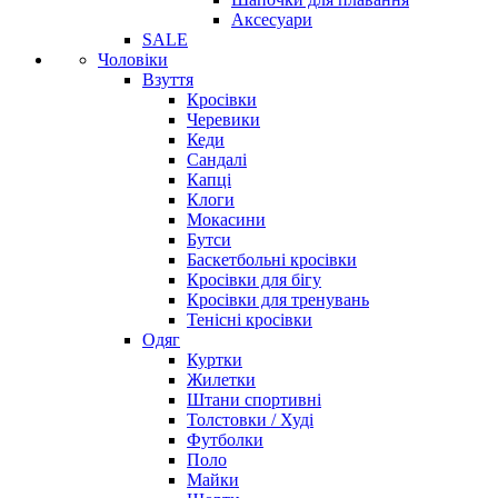
Аксесуари
SALE
Чоловіки
Взуття
Кросівки
Черевики
Кеди
Сандалі
Капці
Клоги
Мокасини
Бутси
Баскетбольні кросівки
Кросівки для бігу
Кросівки для тренувань
Тенісні кросівки
Одяг
Куртки
Жилетки
Штани спортивні
Толстовки / Худі
Футболки
Поло
Майки