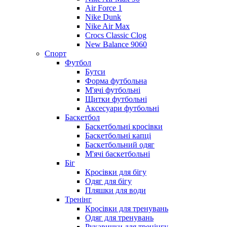
Air Force 1
Nike Dunk
Nike Air Max
Crocs Classic Clog
New Balance 9060
Спорт
Футбол
Бутси
Форма футбольна
М'ячі футбольні
Щитки футбольні
Аксесуари футбольні
Баскетбол
Баскетбольні кросівки
Баскетбольні капці
Баскетбольний одяг
М'ячі баскетбольні
Біг
Кросівки для бігу
Одяг для бігу
Пляшки для води
Тренінг
Кросівки для тренувань
Одяг для тренувань
Рукавички для тренінгу