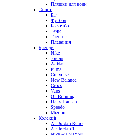
Пляшки для води
Спорт
Біг
Футбол
Баскетбол
Теніс
Тренінг
Плавання
Бренди
Nike
Jordan
Adidas
Puma
Converse
New Balance
Crocs
Vans
On Running
Helly Hansen
Speedo
Mizuno
Колекції
Air Jordan Retro
Air Jordan 1
Nike Air Max 90