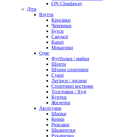
ON Cloudaway
Діти
Взуття
Кросівки
Черевики
Бутси
Сандалі
Капці
Мокасини
Одяг
Футболки / майки
Шорти
Штани спортивні
Сукні
Легінси / лосини
Спортивні костюми
Толстовки / Худі
Куртки
Жилетки
Аксесуари
Шапки
Кепки
Рюкзаки
Шкарпетки
Рукавички