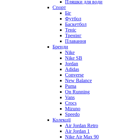
Пляшки для води
Спорт
Біг
Футбол
Баскетбол
Теніс
Тренінг
Плавання
Бренди
Nike
Nike SB
Jordan
Adidas
Converse
New Balance
Puma
On Running
Vans
Crocs
Mizuno
Speedo
Колекції
Air Jordan Retro
Air Jordan 1
Nike Air Max 90