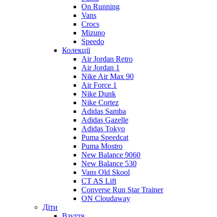
On Running
Vans
Crocs
Mizuno
Speedo
Колекції
Air Jordan Retro
Air Jordan 1
Nike Air Max 90
Air Force 1
Nike Dunk
Nike Cortez
Adidas Samba
Adidas Gazelle
Adidas Tokyo
Puma Speedcat
Puma Mostro
New Balance 9060
New Balance 530
Vans Old Skool
CT AS Lift
Converse Run Star Trainer
ON Cloudaway
Діти
Взуття