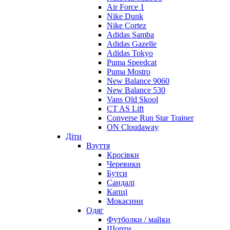
Air Force 1
Nike Dunk
Nike Cortez
Adidas Samba
Adidas Gazelle
Adidas Tokyo
Puma Speedcat
Puma Mostro
New Balance 9060
New Balance 530
Vans Old Skool
CT AS Lift
Converse Run Star Trainer
ON Cloudaway
Діти
Взуття
Кросівки
Черевики
Бутси
Сандалі
Капці
Мокасини
Одяг
Футболки / майки
Шорти