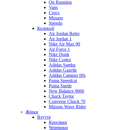
On Running
Vans
Crocs
Mizuno
Speedo
Колекції
Air Jordan Retro
Air Jordan 1
Nike Air Max 90
Air Force 1
Nike Dunk
Nike Cortez
Adidas Samba
Adidas Gazelle
Adidas Campus 00s
Puma Speedcat
Puma Suede
New Balance 9060
Chuck Taylor
Converse Chuck 70
Mizuno Wave Rider
Жінки
Взуття
Кросівки
Черевики