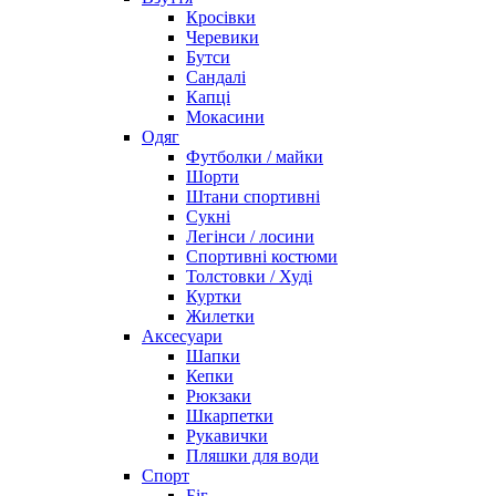
Кросівки
Черевики
Бутси
Сандалі
Капці
Мокасини
Одяг
Футболки / майки
Шорти
Штани спортивні
Сукні
Легінси / лосини
Спортивні костюми
Толстовки / Худі
Куртки
Жилетки
Аксесуари
Шапки
Кепки
Рюкзаки
Шкарпетки
Рукавички
Пляшки для води
Спорт
Біг