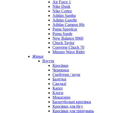
Air Force 1
Nike Dunk
Nike Cortez
Adidas Samba
Adidas Gazelle
Adidas Campus 00s
Puma Speedcat
Puma Suede
New Balance 9060
Chuck Taylor
Converse Chuck 70
Mizuno Wave Rider
Жінки
Взуття
Кросівки
Черевики
Скейтери / кеди
Балетки
Сандалі
Капці
Клоги
Мокасини
Баскетбольні кросівки
Кросівки для бігу
Кросівки для тренувань