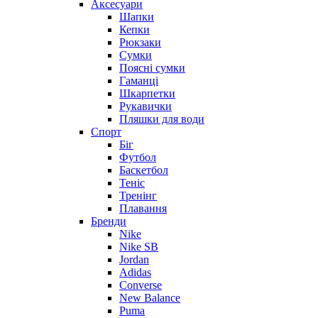
Аксесуари
Шапки
Кепки
Рюкзаки
Сумки
Поясні сумки
Гаманці
Шкарпетки
Рукавички
Пляшки для води
Спорт
Біг
Футбол
Баскетбол
Теніс
Тренінг
Плавання
Бренди
Nike
Nike SB
Jordan
Adidas
Converse
New Balance
Puma