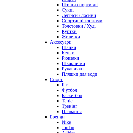
Штани спортивні
Сукні
Легінси / лосини
Спортивні костюми
Толстовки / Худі
Куртки
Жилетки
Аксесуари
Шапки
Кепки
Рюкзаки
Шкарпетки
Рукавички
Пляшки для води
Спорт
Біг
Футбол
Баскетбол
Теніс
Тренінг
Плавання
Бренди
Nike
Jordan
Adidas