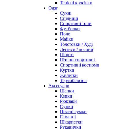
Тенісні кросівки
Одяг
Сукні
Спідниці
Спортивні топи
Футболки
Поло
Майки
Толстовки / Худі
Легінси / лосини
Шорти
Штани спортивні
Спортивні костюми
Куртки
Жилетки
Термобілизна
Аксесуари
Шапки
Кепки
Рюкзаки
Сумки
Поясні сумки
Гаманці
Шкарпетки
Рукавички