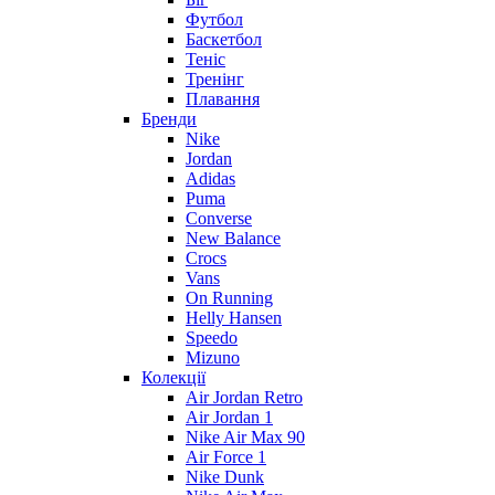
Футбол
Баскетбол
Теніс
Тренінг
Плавання
Бренди
Nike
Jordan
Adidas
Puma
Converse
New Balance
Crocs
Vans
On Running
Helly Hansen
Speedo
Mizuno
Колекції
Air Jordan Retro
Air Jordan 1
Nike Air Max 90
Air Force 1
Nike Dunk