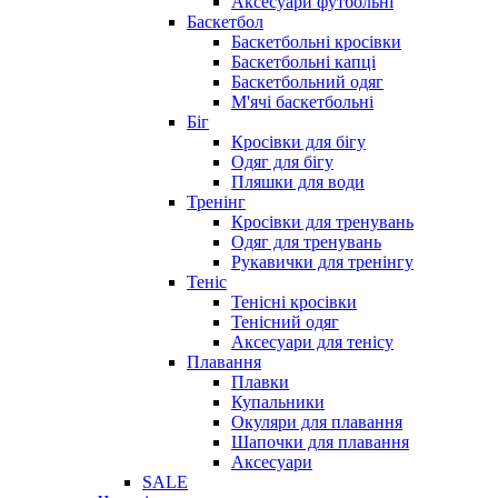
Аксесуари футбольні
Баскетбол
Баскетбольні кросівки
Баскетбольні капці
Баскетбольний одяг
М'ячі баскетбольні
Біг
Кросівки для бігу
Одяг для бігу
Пляшки для води
Тренінг
Кросівки для тренувань
Одяг для тренувань
Рукавички для тренінгу
Теніс
Тенісні кросівки
Тенісний одяг
Аксесуари для тенісу
Плавання
Плавки
Купальники
Окуляри для плавання
Шапочки для плавання
Аксесуари
SALE