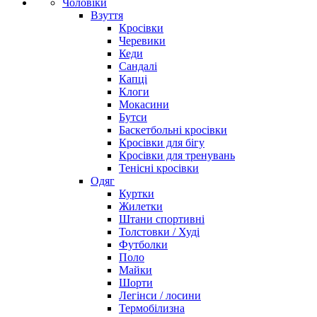
Чоловіки
Взуття
Кросівки
Черевики
Кеди
Сандалі
Капці
Клоги
Мокасини
Бутси
Баскетбольні кросівки
Кросівки для бігу
Кросівки для тренувань
Тенісні кросівки
Одяг
Куртки
Жилетки
Штани спортивні
Толстовки / Худі
Футболки
Поло
Майки
Шорти
Легінси / лосини
Термобілизна