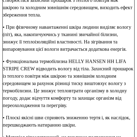
створюється захисний прошарок з теплого повітря між
шкірою та холодним зовнішнім середовищем, виходить ефект
збереження тепла.
• При фізичному навантаженні шкіра людини виділяє вологу
(піт), яка, накопичуючись у тканині звичайної білизни,
знижує її теплоізоляційні властивості. На зігрівання та
випаровування цієї вологи витрачається додаткова енергія.
• Функціональна термобілизна HELLY HANSEN HH LIFA
STRIPE CREW відводить вологу від тіла. Захисний прошарок
із теплого повітря між шкірою та зовнішнім холодним
середовищем за рахунок різниці тиску виштовхує вологу з
термобілизни. Це знижує тепловтрати організму в холодну
погоду, додає відчуття комфорту та захищає організм від
переохолодження та перегріву.
• Плоскі якісні шви сприяють зниженню тертя і, як наслідок,
перешкоджають натиранню шкіри.