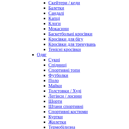
Скейтери / кеди
Балетки
Сандалі
Капці
Клоги
Мокасини
Баскетбольні кросівки
Кросівки для бігу
Кросівки для тренувань
Тенісні кросівки
Одяг
Сукні
Спідниці
Спортивні топи
Футболки
Поло
Майки
Толстовки / Худі
Легінси / лосини
Шорти
Штани спортивні
Спортивні костюми
Куртки
Жилетки
Термобілизна