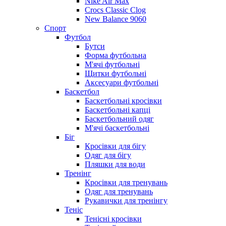
Nike Air Max
Crocs Classic Clog
New Balance 9060
Спорт
Футбол
Бутси
Форма футбольна
М'ячі футбольні
Щитки футбольні
Аксесуари футбольні
Баскетбол
Баскетбольні кросівки
Баскетбольні капці
Баскетбольний одяг
М'ячі баскетбольні
Біг
Кросівки для бігу
Одяг для бігу
Пляшки для води
Тренінг
Кросівки для тренувань
Одяг для тренувань
Рукавички для тренінгу
Теніс
Тенісні кросівки