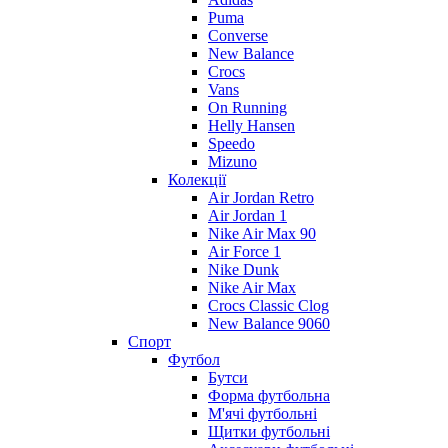
Puma
Converse
New Balance
Crocs
Vans
On Running
Helly Hansen
Speedo
Mizuno
Колекції
Air Jordan Retro
Air Jordan 1
Nike Air Max 90
Air Force 1
Nike Dunk
Nike Air Max
Crocs Classic Clog
New Balance 9060
Спорт
Футбол
Бутси
Форма футбольна
М'ячі футбольні
Щитки футбольні