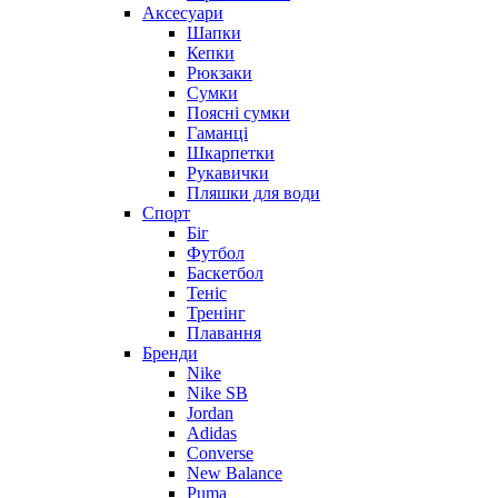
Аксесуари
Шапки
Кепки
Рюкзаки
Сумки
Поясні сумки
Гаманці
Шкарпетки
Рукавички
Пляшки для води
Спорт
Біг
Футбол
Баскетбол
Теніс
Тренінг
Плавання
Бренди
Nike
Nike SB
Jordan
Adidas
Converse
New Balance
Puma