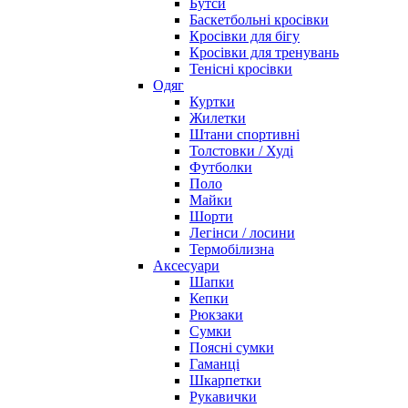
Бутси
Баскетбольні кросівки
Кросівки для бігу
Кросівки для тренувань
Тенісні кросівки
Одяг
Куртки
Жилетки
Штани спортивні
Толстовки / Худі
Футболки
Поло
Майки
Шорти
Легінси / лосини
Термобілизна
Аксесуари
Шапки
Кепки
Рюкзаки
Сумки
Поясні сумки
Гаманці
Шкарпетки
Рукавички