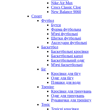
Nike Air Max
Crocs Classic Clog
New Balance 9060
Спорт
Футбол
Бутси
Форма футбольна
М'ячі футбольні
Щитки футбольні
Аксесуари футбольні
Баскетбол
Баскетбольні кросівки
Баскетбольні капці
Баскетбольний одяг
М'ячі баскетбольні
Біг
Кросівки для бігу
Одяг для бігу
Пляшки для води
Тренінг
Кросівки для тренувань
Одяг для тренувань
Рукавички для тренінгу
Теніс
Тенісні кросівки