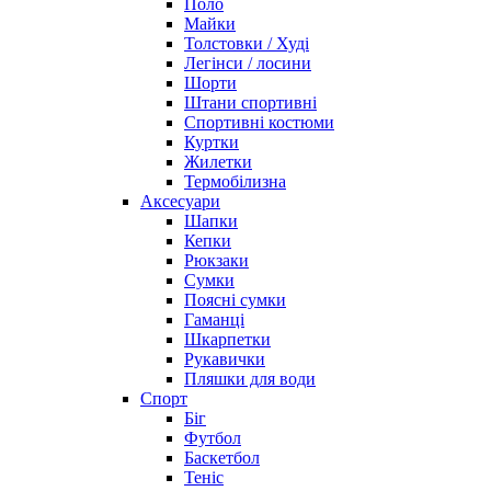
Поло
Майки
Толстовки / Худі
Легінси / лосини
Шорти
Штани спортивні
Спортивні костюми
Куртки
Жилетки
Термобілизна
Аксесуари
Шапки
Кепки
Рюкзаки
Сумки
Поясні сумки
Гаманці
Шкарпетки
Рукавички
Пляшки для води
Спорт
Біг
Футбол
Баскетбол
Теніс