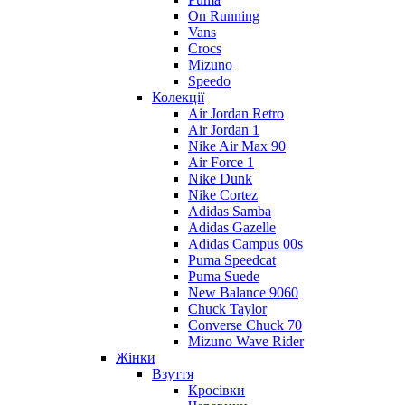
On Running
Vans
Crocs
Mizuno
Speedo
Колекції
Air Jordan Retro
Air Jordan 1
Nike Air Max 90
Air Force 1
Nike Dunk
Nike Cortez
Adidas Samba
Adidas Gazelle
Adidas Campus 00s
Puma Speedcat
Puma Suede
New Balance 9060
Chuck Taylor
Converse Chuck 70
Mizuno Wave Rider
Жінки
Взуття
Кросівки