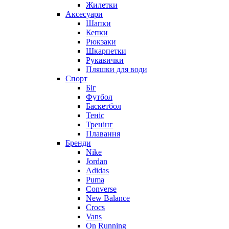
Жилетки
Аксесуари
Шапки
Кепки
Рюкзаки
Шкарпетки
Рукавички
Пляшки для води
Спорт
Біг
Футбол
Баскетбол
Теніс
Тренінг
Плавання
Бренди
Nike
Jordan
Adidas
Puma
Converse
New Balance
Crocs
Vans
On Running