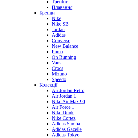
Тренінг
Плавання
Бренди
Nike
Nike SB
Jordan
Adidas
Converse
New Balance
Puma
On Running
Vans
Crocs
Mizuno
Speedo
Колекції
Air Jordan Retro
Air Jordan 1
Nike Air Max 90
Air Force 1
Nike Dunk
Nike Cortez
Adidas Samba
Adidas Gazelle
Adidas Tokyo