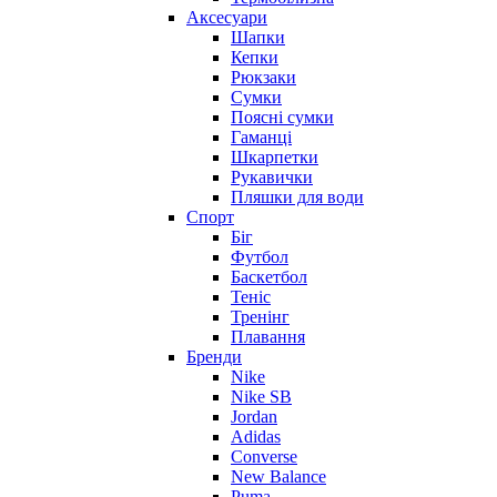
Аксесуари
Шапки
Кепки
Рюкзаки
Сумки
Поясні сумки
Гаманці
Шкарпетки
Рукавички
Пляшки для води
Спорт
Біг
Футбол
Баскетбол
Теніс
Тренінг
Плавання
Бренди
Nike
Nike SB
Jordan
Adidas
Converse
New Balance
Puma