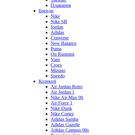
Плавання
Бренди
Nike
Nike SB
Jordan
Adidas
Converse
New Balance
Puma
On Running
Vans
Crocs
Mizuno
Speedo
Колекції
Air Jordan Retro
Air Jordan 1
Nike Air Max 90
Air Force 1
Nike Dunk
Nike Cortez
Adidas Samba
Adidas Gazelle
Adidas Campus 00s