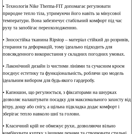
• Технологія Nike Therma-FIT допомагає регулювати
природне тепло тіла, утримуючи його навіть за мінусової
температури. Вона забезпечує стабільний комфорт під час
руху та запобігає переохолодженню.
• Зносостійка тканина Ripstop – матеріал стійкий до розривів,
стирання та деформацій, тому ідеально підходить для
повсякденного використання у складних погодних умовах.
• Лаконічний дизайн із чистими лініями та сучасним кроєм
поєднує естетику та функціональність, роблячи цю модель
ідеальним вибором для будь-якого гардеробу.
• Капюшон, що регулюється, з фіксаторами на шнурках
дозволяє налаштувати посадку для максимального захисту від
вітру, дощу або снігу, а щільна підкладка додає комфорт і
зберігає тепло навколо шиї та голови.
• Класичний крій не обмежує рухи, дозволяючи вільно
комбінувати куртку з іншими речами та створювати стильні