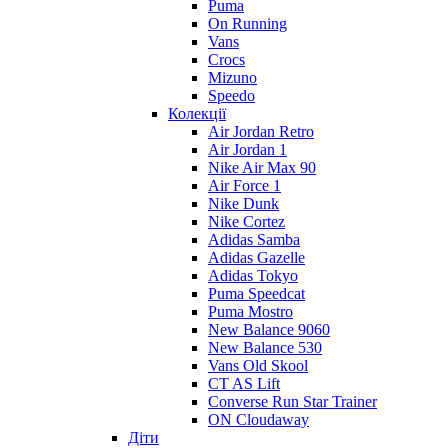
Puma
On Running
Vans
Crocs
Mizuno
Speedo
Колекції
Air Jordan Retro
Air Jordan 1
Nike Air Max 90
Air Force 1
Nike Dunk
Nike Cortez
Adidas Samba
Adidas Gazelle
Adidas Tokyo
Puma Speedcat
Puma Mostro
New Balance 9060
New Balance 530
Vans Old Skool
CT AS Lift
Converse Run Star Trainer
ON Cloudaway
Діти