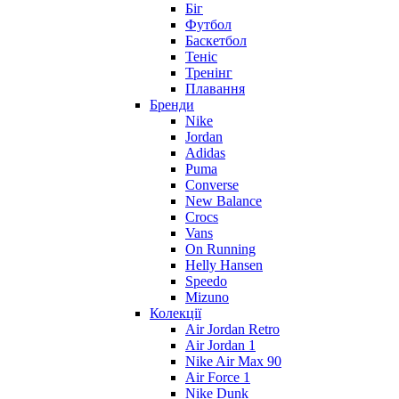
Біг
Футбол
Баскетбол
Теніс
Тренінг
Плавання
Бренди
Nike
Jordan
Adidas
Puma
Converse
New Balance
Crocs
Vans
On Running
Helly Hansen
Speedo
Mizuno
Колекції
Air Jordan Retro
Air Jordan 1
Nike Air Max 90
Air Force 1
Nike Dunk