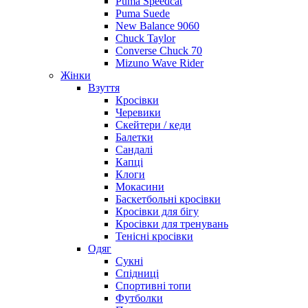
Puma Speedcat
Puma Suede
New Balance 9060
Chuck Taylor
Converse Chuck 70
Mizuno Wave Rider
Жінки
Взуття
Кросівки
Черевики
Скейтери / кеди
Балетки
Сандалі
Капці
Клоги
Мокасини
Баскетбольні кросівки
Кросівки для бігу
Кросівки для тренувань
Тенісні кросівки
Одяг
Сукні
Спідниці
Спортивні топи
Футболки