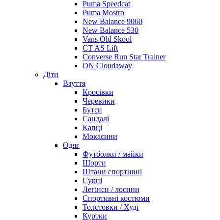
Puma Speedcat
Puma Mostro
New Balance 9060
New Balance 530
Vans Old Skool
CT AS Lift
Converse Run Star Trainer
ON Cloudaway
Діти
Взуття
Кросівки
Черевики
Бутси
Сандалі
Капці
Мокасини
Одяг
Футболки / майки
Шорти
Штани спортивні
Сукні
Легінси / лосини
Спортивні костюми
Толстовки / Худі
Куртки