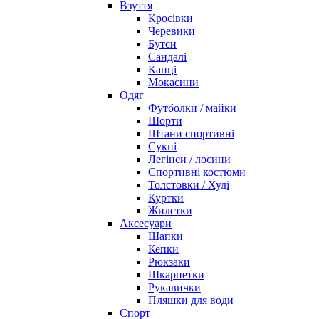
Взуття
Кросівки
Черевики
Бутси
Сандалі
Капці
Мокасини
Одяг
Футболки / майки
Шорти
Штани спортивні
Сукні
Легінси / лосини
Спортивні костюми
Толстовки / Худі
Куртки
Жилетки
Аксесуари
Шапки
Кепки
Рюкзаки
Шкарпетки
Рукавички
Пляшки для води
Спорт