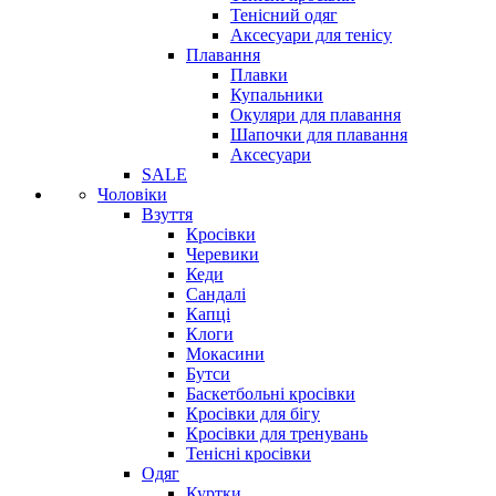
Тенісний одяг
Аксесуари для тенісу
Плавання
Плавки
Купальники
Окуляри для плавання
Шапочки для плавання
Аксесуари
SALE
Чоловіки
Взуття
Кросівки
Черевики
Кеди
Сандалі
Капці
Клоги
Мокасини
Бутси
Баскетбольні кросівки
Кросівки для бігу
Кросівки для тренувань
Тенісні кросівки
Одяг
Куртки