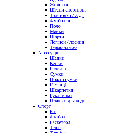
Жилетки
Штани спортивні
Толстовки / Худі
Футболки
Поло
Майки
Шорти
Легінси / лосини
Термобілизна
Аксесуари
Шапки
Кепки
Рюкзаки
Сумки
Поясні сумки
Гаманці
Шкарпетки
Рукавички
Пляшки для води
Спорт
Біг
Футбол
Баскетбол
Теніс
Тренінг