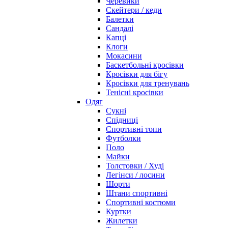
Черевики
Скейтери / кеди
Балетки
Сандалі
Капці
Клоги
Мокасини
Баскетбольні кросівки
Кросівки для бігу
Кросівки для тренувань
Тенісні кросівки
Одяг
Сукні
Спідниці
Спортивні топи
Футболки
Поло
Майки
Толстовки / Худі
Легінси / лосини
Шорти
Штани спортивні
Спортивні костюми
Куртки
Жилетки