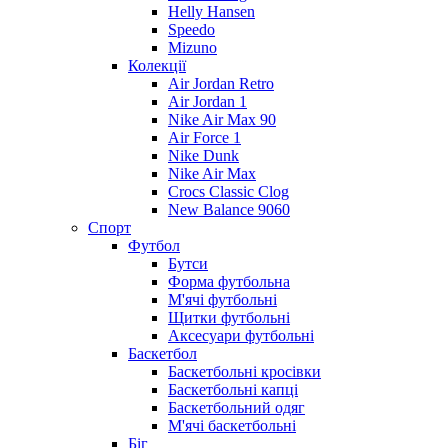
Helly Hansen
Speedo
Mizuno
Колекції
Air Jordan Retro
Air Jordan 1
Nike Air Max 90
Air Force 1
Nike Dunk
Nike Air Max
Crocs Classic Clog
New Balance 9060
Спорт
Футбол
Бутси
Форма футбольна
М'ячі футбольні
Щитки футбольні
Аксесуари футбольні
Баскетбол
Баскетбольні кросівки
Баскетбольні капці
Баскетбольний одяг
М'ячі баскетбольні
Біг