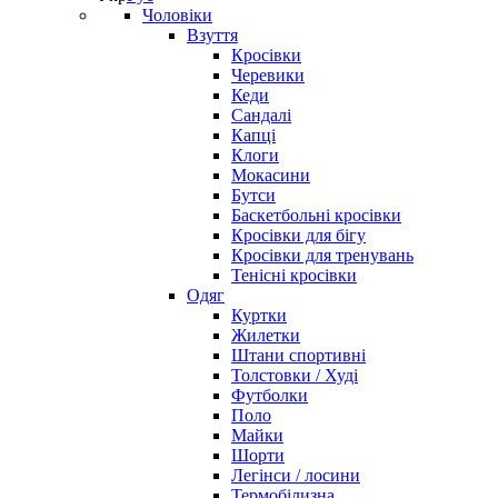
Чоловіки
Взуття
Кросівки
Черевики
Кеди
Сандалі
Капці
Клоги
Мокасини
Бутси
Баскетбольні кросівки
Кросівки для бігу
Кросівки для тренувань
Тенісні кросівки
Одяг
Куртки
Жилетки
Штани спортивні
Толстовки / Худі
Футболки
Поло
Майки
Шорти
Легінси / лосини
Термобілизна