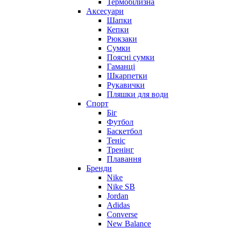
Термобілизна
Аксесуари
Шапки
Кепки
Рюкзаки
Сумки
Поясні сумки
Гаманці
Шкарпетки
Рукавички
Пляшки для води
Спорт
Біг
Футбол
Баскетбол
Теніс
Тренінг
Плавання
Бренди
Nike
Nike SB
Jordan
Adidas
Converse
New Balance