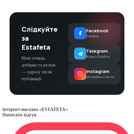
Слідкуйте
Facebook
за
Estafeta
Estafeta
Telegram
Канал Estafeta
Нові огляди,
добірки та релізи
Instagram
— одразу після
@estafeta.com.ua
публікації.
Інтернет-магазин «ESTAFETA»
Написати відгук