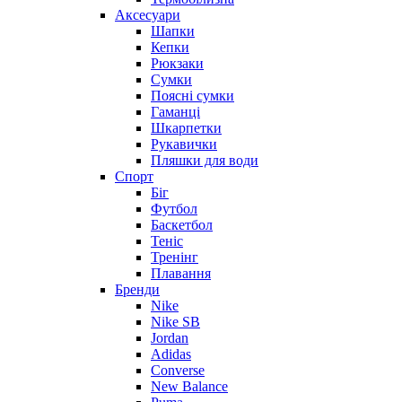
Аксесуари
Шапки
Кепки
Рюкзаки
Сумки
Поясні сумки
Гаманці
Шкарпетки
Рукавички
Пляшки для води
Спорт
Біг
Футбол
Баскетбол
Теніс
Тренінг
Плавання
Бренди
Nike
Nike SB
Jordan
Adidas
Converse
New Balance