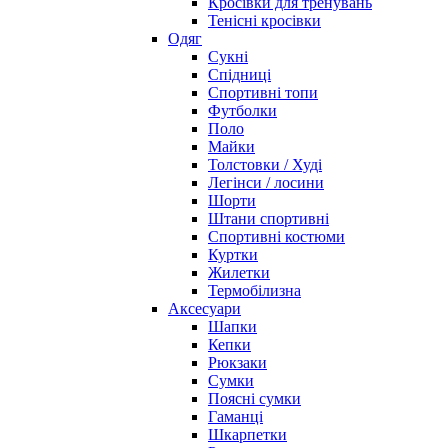
Кросівки для тренувань
Тенісні кросівки
Одяг
Сукні
Спідниці
Спортивні топи
Футболки
Поло
Майки
Толстовки / Худі
Легінси / лосини
Шорти
Штани спортивні
Спортивні костюми
Куртки
Жилетки
Термобілизна
Аксесуари
Шапки
Кепки
Рюкзаки
Сумки
Поясні сумки
Гаманці
Шкарпетки