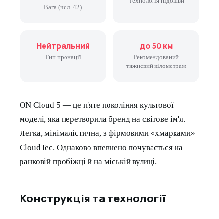
Технологія підошви
Вага (чол. 42)
Нейтральний
до 50 км
Тип пронації
Рекомендований
тижневий кілометраж
ON Cloud 5 — це п'яте покоління культової
моделі, яка перетворила бренд на світове ім'я.
Легка, мінімалістична, з фірмовими «хмарками»
CloudTec. Однаково впевнено почувається на
ранковій пробіжці й на міській вулиці.
Конструкція та технології