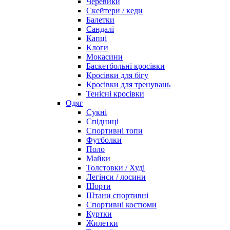
Черевики
Скейтери / кеди
Балетки
Сандалі
Капці
Клоги
Мокасини
Баскетбольні кросівки
Кросівки для бігу
Кросівки для тренувань
Тенісні кросівки
Одяг
Сукні
Спідниці
Спортивні топи
Футболки
Поло
Майки
Толстовки / Худі
Легінси / лосини
Шорти
Штани спортивні
Спортивні костюми
Куртки
Жилетки