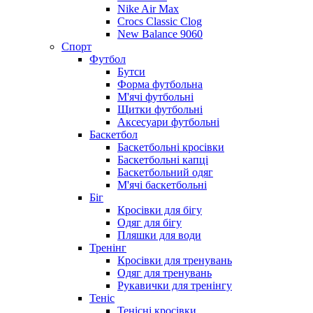
Nike Air Max
Crocs Classic Clog
New Balance 9060
Спорт
Футбол
Бутси
Форма футбольна
М'ячі футбольні
Щитки футбольні
Аксесуари футбольні
Баскетбол
Баскетбольні кросівки
Баскетбольні капці
Баскетбольний одяг
М'ячі баскетбольні
Біг
Кросівки для бігу
Одяг для бігу
Пляшки для води
Тренінг
Кросівки для тренувань
Одяг для тренувань
Рукавички для тренінгу
Теніс
Тенісні кросівки