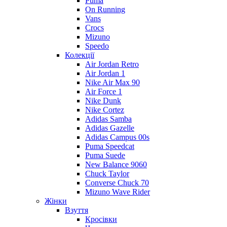
Puma
On Running
Vans
Crocs
Mizuno
Speedo
Колекції
Air Jordan Retro
Air Jordan 1
Nike Air Max 90
Air Force 1
Nike Dunk
Nike Cortez
Adidas Samba
Adidas Gazelle
Adidas Campus 00s
Puma Speedcat
Puma Suede
New Balance 9060
Chuck Taylor
Converse Chuck 70
Mizuno Wave Rider
Жінки
Взуття
Кросівки