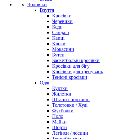
Чоловіки
Взуття
Кросівки
Черевики
Кеди
Сандалі
Капці
Клоги
Мокасини
Бутси
Баскетбольні кросівки
Кросівки для бігу
Кросівки для тренувань
Тенісні кросівки
Одяг
Куртки
Жилетки
Штани спортивні
Толстовки / Худі
Футболки
Поло
Майки
Шорти
Легінси / лосини
Термобілизна