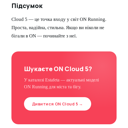
Підсумок
Cloud 5 — це точка входу у світ ON Running.
Проста, надійна, стильна. Якщо ви ніколи не
бігали в ON — починайте з неї.
Шукаєте ON Cloud 5?
У каталозі Estafeta — актуальні моделі
ON Running для міста та бігу.
Дивитися ON Cloud 5 →