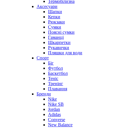
Термобілизна
Аксесуари
Шапки
Кепки
Рюкзаки
Сумки
Поясні сумки
Гаманці
Шкарпетки
Рукавички
Пляшки для води
Спорт
Біг
Футбол
Баскетбол
Теніс
Тренінг
Плавання
Бренди
Nike
Nike SB
Jordan
Adidas
Converse
New Balance