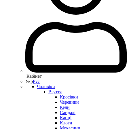
Кабінет
Укр
Рус
Чоловіки
Взуття
Кросівки
Черевики
Кеди
Сандалі
Капці
Клоги
Мокасини