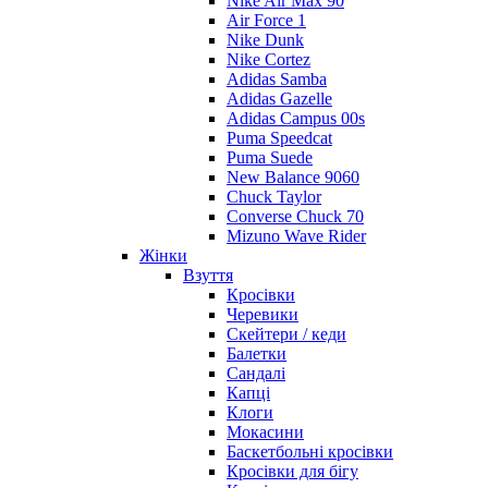
Nike Air Max 90
Air Force 1
Nike Dunk
Nike Cortez
Adidas Samba
Adidas Gazelle
Adidas Campus 00s
Puma Speedcat
Puma Suede
New Balance 9060
Chuck Taylor
Converse Chuck 70
Mizuno Wave Rider
Жінки
Взуття
Кросівки
Черевики
Скейтери / кеди
Балетки
Сандалі
Капці
Клоги
Мокасини
Баскетбольні кросівки
Кросівки для бігу