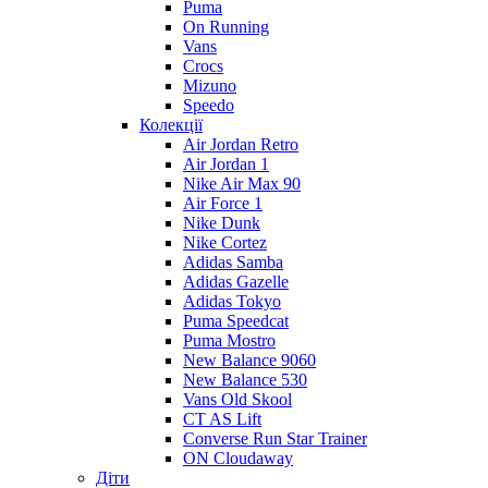
Puma
On Running
Vans
Crocs
Mizuno
Speedo
Колекції
Air Jordan Retro
Air Jordan 1
Nike Air Max 90
Air Force 1
Nike Dunk
Nike Cortez
Adidas Samba
Adidas Gazelle
Adidas Tokyo
Puma Speedcat
Puma Mostro
New Balance 9060
New Balance 530
Vans Old Skool
CT AS Lift
Converse Run Star Trainer
ON Cloudaway
Діти