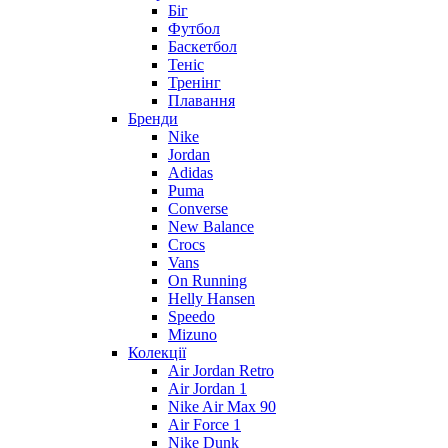
Біг
Футбол
Баскетбол
Теніс
Тренінг
Плавання
Бренди
Nike
Jordan
Adidas
Puma
Converse
New Balance
Crocs
Vans
On Running
Helly Hansen
Speedo
Mizuno
Колекції
Air Jordan Retro
Air Jordan 1
Nike Air Max 90
Air Force 1
Nike Dunk