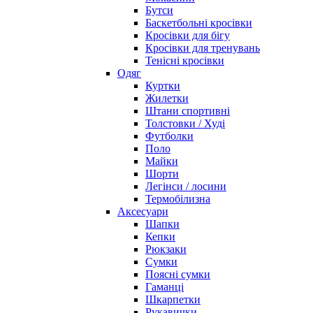
Бутси
Баскетбольні кросівки
Кросівки для бігу
Кросівки для тренувань
Тенісні кросівки
Одяг
Куртки
Жилетки
Штани спортивні
Толстовки / Худі
Футболки
Поло
Майки
Шорти
Легінси / лосини
Термобілизна
Аксесуари
Шапки
Кепки
Рюкзаки
Сумки
Поясні сумки
Гаманці
Шкарпетки
Рукавички