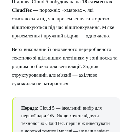
Підошва Cloud 5 побудована на
18 елементах
CloudTec
— порожніх «хмарках», які
стискаються під час приземлення та жорстко
відштовхуються під час відштовхування. М'яке
приземлення і пружний відрив — одночасно.
Верх виконаний із оновленого переробленого
текстилю зі щільнішим плетінням у зоні носка та
рідшим по боках для вентиляції. Задник
структурований, але м'який — ахіллове
сухожилля не натирається.
Порада:
Cloud 5 — ідеальний вибір для
першої пари ON. Якщо хочете відчути
технологію CloudTec, перш ніж інвестувати
в дорожчі темпові моделі — це ваш варіант.