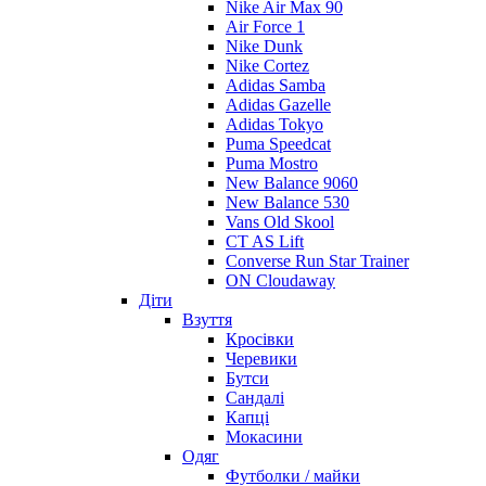
Nike Air Max 90
Air Force 1
Nike Dunk
Nike Cortez
Adidas Samba
Adidas Gazelle
Adidas Tokyo
Puma Speedcat
Puma Mostro
New Balance 9060
New Balance 530
Vans Old Skool
CT AS Lift
Converse Run Star Trainer
ON Cloudaway
Діти
Взуття
Кросівки
Черевики
Бутси
Сандалі
Капці
Мокасини
Одяг
Футболки / майки