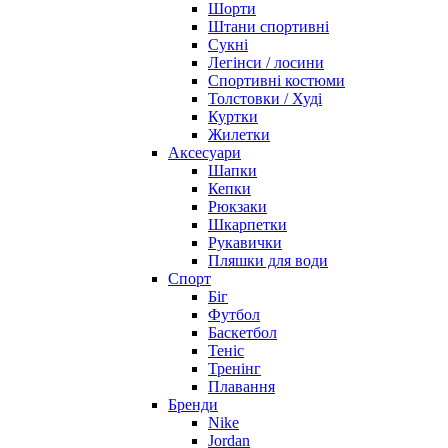
Шорти
Штани спортивні
Сукні
Легінси / лосини
Спортивні костюми
Толстовки / Худі
Куртки
Жилетки
Аксесуари
Шапки
Кепки
Рюкзаки
Шкарпетки
Рукавички
Пляшки для води
Спорт
Біг
Футбол
Баскетбол
Теніс
Тренінг
Плавання
Бренди
Nike
Jordan