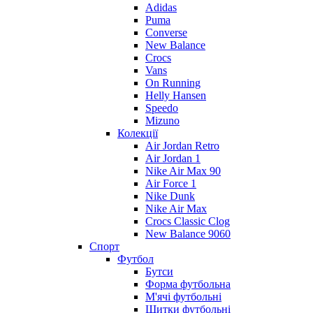
Adidas
Puma
Converse
New Balance
Crocs
Vans
On Running
Helly Hansen
Speedo
Mizuno
Колекції
Air Jordan Retro
Air Jordan 1
Nike Air Max 90
Air Force 1
Nike Dunk
Nike Air Max
Crocs Classic Clog
New Balance 9060
Спорт
Футбол
Бутси
Форма футбольна
М'ячі футбольні
Щитки футбольні