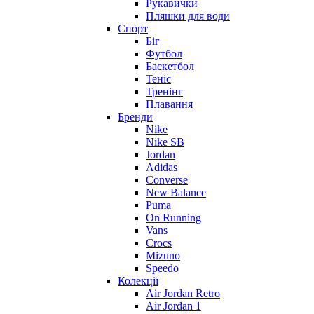
Рукавички
Пляшки для води
Спорт
Біг
Футбол
Баскетбол
Теніс
Тренінг
Плавання
Бренди
Nike
Nike SB
Jordan
Adidas
Converse
New Balance
Puma
On Running
Vans
Crocs
Mizuno
Speedo
Колекції
Air Jordan Retro
Air Jordan 1