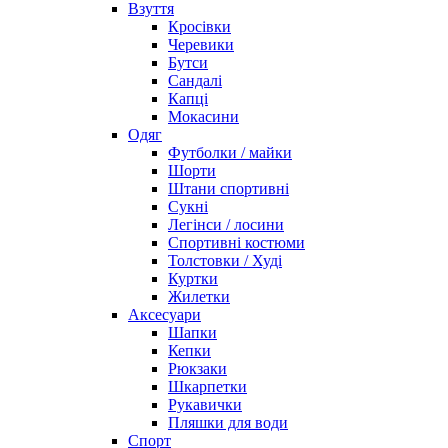
Взуття
Кросівки
Черевики
Бутси
Сандалі
Капці
Мокасини
Одяг
Футболки / майки
Шорти
Штани спортивні
Сукні
Легінси / лосини
Спортивні костюми
Толстовки / Худі
Куртки
Жилетки
Аксесуари
Шапки
Кепки
Рюкзаки
Шкарпетки
Рукавички
Пляшки для води
Спорт