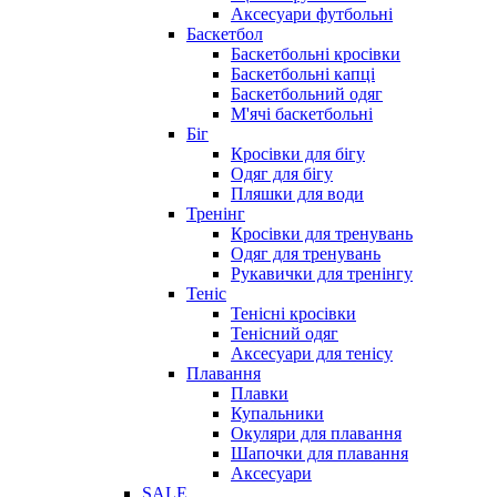
Аксесуари футбольні
Баскетбол
Баскетбольні кросівки
Баскетбольні капці
Баскетбольний одяг
М'ячі баскетбольні
Біг
Кросівки для бігу
Одяг для бігу
Пляшки для води
Тренінг
Кросівки для тренувань
Одяг для тренувань
Рукавички для тренінгу
Теніс
Тенісні кросівки
Тенісний одяг
Аксесуари для тенісу
Плавання
Плавки
Купальники
Окуляри для плавання
Шапочки для плавання
Аксесуари
SALE