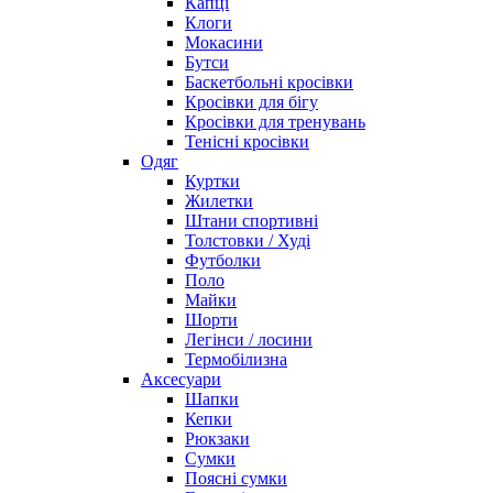
Капці
Клоги
Мокасини
Бутси
Баскетбольні кросівки
Кросівки для бігу
Кросівки для тренувань
Тенісні кросівки
Одяг
Куртки
Жилетки
Штани спортивні
Толстовки / Худі
Футболки
Поло
Майки
Шорти
Легінси / лосини
Термобілизна
Аксесуари
Шапки
Кепки
Рюкзаки
Сумки
Поясні сумки