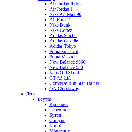
Air Jordan Retro
Air Jordan 1
Nike Air Max 90
Air Force 1
Nike Dunk
Nike Cortez
Adidas Samba
Adidas Gazelle
Adidas Tokyo
Puma Speedcat
Puma Mostro
New Balance 9060
New Balance 530
Vans Old Skool
CT AS Lift
Converse Run Star Trainer
ON Cloudaway
Діти
Взуття
Кросівки
Черевики
Бутси
Сандалі
Капці
Мокасини