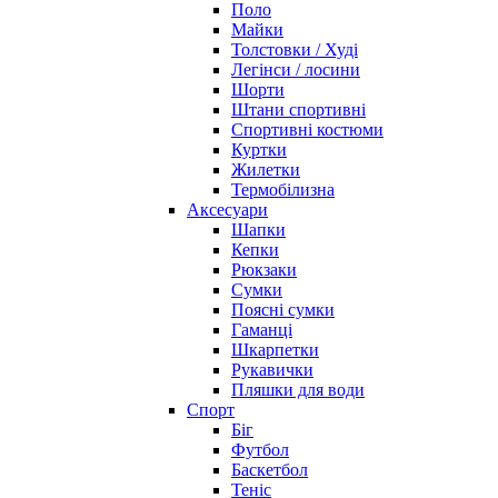
Поло
Майки
Толстовки / Худі
Легінси / лосини
Шорти
Штани спортивні
Спортивні костюми
Куртки
Жилетки
Термобілизна
Аксесуари
Шапки
Кепки
Рюкзаки
Сумки
Поясні сумки
Гаманці
Шкарпетки
Рукавички
Пляшки для води
Спорт
Біг
Футбол
Баскетбол
Теніс