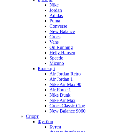
Nike
Jordan
Adidas
Puma
Converse
New Balance
Crocs
Vans
On Running
Helly Hansen
Speedo
Mizuno
Колекції
Air Jordan Retro
Air Jordan 1
Nike Air Max 90
Air Force 1
Nike Dunk
Nike Air Max
Crocs Classic Clog
New Balance 9060
Спорт
Футбол
Бутси