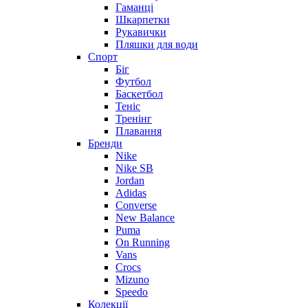
Гаманці
Шкарпетки
Рукавички
Пляшки для води
Спорт
Біг
Футбол
Баскетбол
Теніс
Тренінг
Плавання
Бренди
Nike
Nike SB
Jordan
Adidas
Converse
New Balance
Puma
On Running
Vans
Crocs
Mizuno
Speedo
Колекції