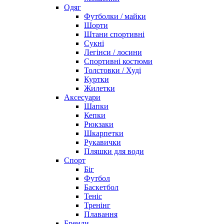
Одяг
Футболки / майки
Шорти
Штани спортивні
Сукні
Легінси / лосини
Спортивні костюми
Толстовки / Худі
Куртки
Жилетки
Аксесуари
Шапки
Кепки
Рюкзаки
Шкарпетки
Рукавички
Пляшки для води
Спорт
Біг
Футбол
Баскетбол
Теніс
Тренінг
Плавання
Бренди