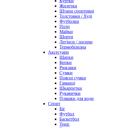
Куртки
Жилетки
Штани спортивні
Толстовки / Худі
Футболки
Поло
Майки
Шорти
Легінси / лосини
Термобілизна
Аксесуари
Шапки
Кепки
Рюкзаки
Сумки
Поясні сумки
Гаманці
Шкарпетки
Рукавички
Пляшки для води
Спорт
Біг
Футбол
Баскетбол
Теніс