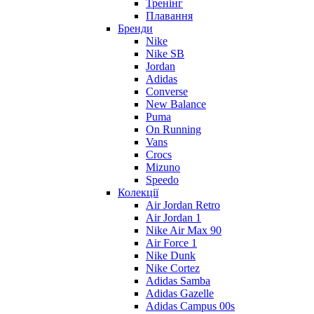
Тренінг
Плавання
Бренди
Nike
Nike SB
Jordan
Adidas
Converse
New Balance
Puma
On Running
Vans
Crocs
Mizuno
Speedo
Колекції
Air Jordan Retro
Air Jordan 1
Nike Air Max 90
Air Force 1
Nike Dunk
Nike Cortez
Adidas Samba
Adidas Gazelle
Adidas Campus 00s