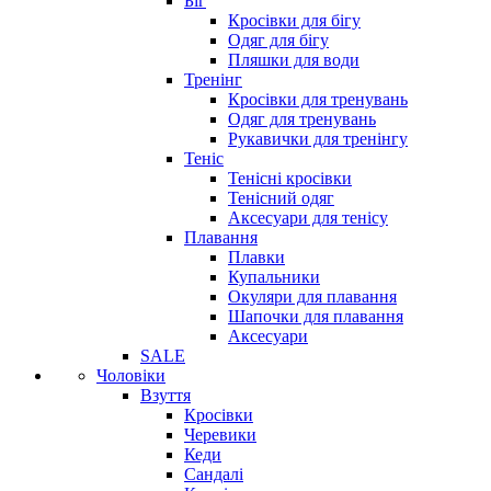
Біг
Кросівки для бігу
Одяг для бігу
Пляшки для води
Тренінг
Кросівки для тренувань
Одяг для тренувань
Рукавички для тренінгу
Теніс
Тенісні кросівки
Тенісний одяг
Аксесуари для тенісу
Плавання
Плавки
Купальники
Окуляри для плавання
Шапочки для плавання
Аксесуари
SALE
Чоловіки
Взуття
Кросівки
Черевики
Кеди
Сандалі