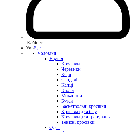
Кабінет
Укр
Рус
Чоловіки
Взуття
Кросівки
Черевики
Кеди
Сандалі
Капці
Клоги
Мокасини
Бутси
Баскетбольні кросівки
Кросівки для бігу
Кросівки для тренувань
Тенісні кросівки
Одяг