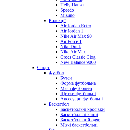
Helly Hansen
Speedo
Mizuno
Колекції
Air Jordan Retro
Air Jordan 1
Nike Air Max 90
Air Force 1
Nike Dunk
Nike Air Max
Crocs Classic Clog
New Balance 9060
Спорт
Футбол
Бутси
Форма футбольна
М'ячі футбольні
Щитки футбольні
Аксесуари футбольні
Баскетбол
Баскетбольні кросівки
Баскетбольні капці
Баскетбольний одяг
М'ячі баскетбольні