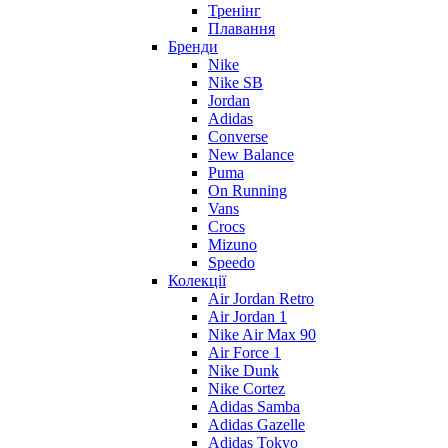
Тренінг
Плавання
Бренди
Nike
Nike SB
Jordan
Adidas
Converse
New Balance
Puma
On Running
Vans
Crocs
Mizuno
Speedo
Колекції
Air Jordan Retro
Air Jordan 1
Nike Air Max 90
Air Force 1
Nike Dunk
Nike Cortez
Adidas Samba
Adidas Gazelle
Adidas Tokyo