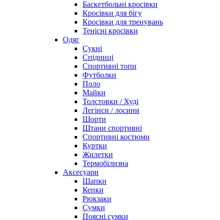
Баскетбольні кросівки
Кросівки для бігу
Кросівки для тренувань
Тенісні кросівки
Одяг
Сукні
Спідниці
Спортивні топи
Футболки
Поло
Майки
Толстовки / Худі
Легінси / лосини
Шорти
Штани спортивні
Спортивні костюми
Куртки
Жилетки
Термобілизна
Аксесуари
Шапки
Кепки
Рюкзаки
Сумки
Поясні сумки