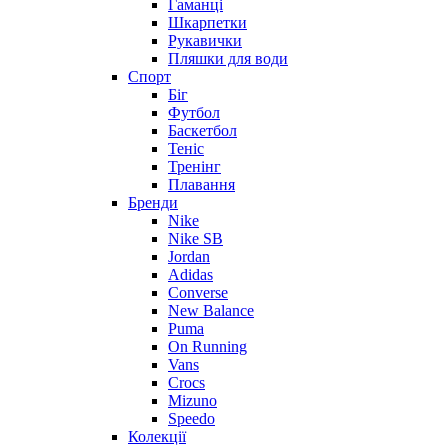
Гаманці
Шкарпетки
Рукавички
Пляшки для води
Спорт
Біг
Футбол
Баскетбол
Теніс
Тренінг
Плавання
Бренди
Nike
Nike SB
Jordan
Adidas
Converse
New Balance
Puma
On Running
Vans
Crocs
Mizuno
Speedo
Колекції