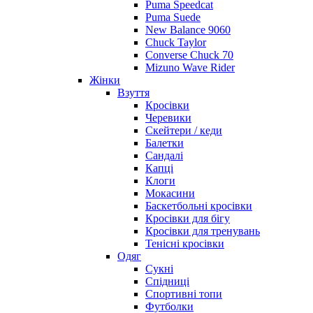
Puma Speedcat
Puma Suede
New Balance 9060
Chuck Taylor
Converse Chuck 70
Mizuno Wave Rider
Жінки
Взуття
Кросівки
Черевики
Скейтери / кеди
Балетки
Сандалі
Капці
Клоги
Мокасини
Баскетбольні кросівки
Кросівки для бігу
Кросівки для тренувань
Тенісні кросівки
Одяг
Сукні
Спідниці
Спортивні топи
Футболки