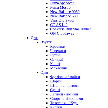
Puma Speedcat
Puma Mostro
New Balance 9060
New Balance 530
Vans Old Skool
CT AS Lift
Converse Run Star Trainer
ON Cloudaway
Діти
Взуття
Кросівки
Черевики
Бутси
Сандалі
Капці
Мокасини
Одяг
Футболки / майки
Шорти
Штани спортивні
Сукні
Легінси / лосини
Спортивні костюми
Толстовки / Худі
Куртки