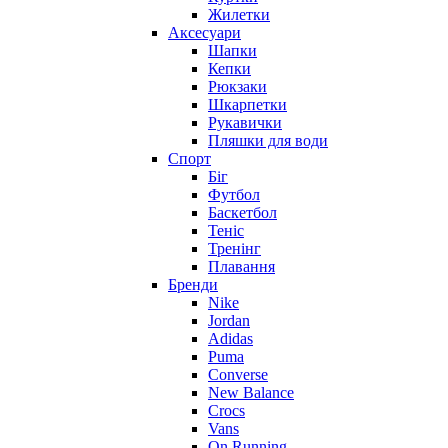
Жилетки
Аксесуари
Шапки
Кепки
Рюкзаки
Шкарпетки
Рукавички
Пляшки для води
Спорт
Біг
Футбол
Баскетбол
Теніс
Тренінг
Плавання
Бренди
Nike
Jordan
Adidas
Puma
Converse
New Balance
Crocs
Vans
On Running