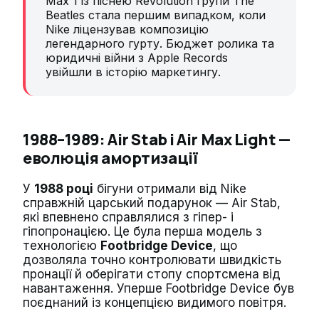
Max 1 із піснею Revolution групи The
Beatles стала першим випадком, коли
Nike ліцензував композицію
легендарного гурту. Бюджет ролика та
юридичні війни з Apple Records
увійшли в історію маркетингу.
1988–1989: Air Stab і Air Max Light —
еволюція амортизації
У
1988 році
бігуни отримали від Nike
справжній царський подарунок — Air Stab,
які впевнено справлялися з гіпер- і
гіпопронацією. Це була перша модель з
технологією
Footbridge Device
, що
дозволяла точно контролювати швидкість
пронації й оберігати стопу спортсмена від
навантаження. Уперше Footbridge Device був
поєднаний із концепцією видимого повітря.