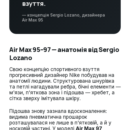
взуття.
— концепція Sergio Lozano, дизайнера
Air Max 95
Air Max 95–97 — анатомія від Sergio
Lozano
Свою концепцію спортивного взуття
прогресивний дизайнер Nike побудував на
анатомії людини. Структурована шнурівка
та петлі нагадували ребра, бічні елементи —
м'язи, п'яткова зона і підошва — хребет, а
сітка зверху імітувала шкіру.
Підошва знову зазнала вдосконалення:
видима пневматична прошарок
розташувалася не лише в п'ятковій, а й у
носковій частині. У моделі
Air Max 97