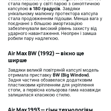
стала першою у світі парою з синоптичною
капсулою
в 180 градусів
. Завдяки
унікальному малюнку протектора капсула
стала продовженням підошви. Менша вага у
поєднанні з більшою амортизацією
забезпечували високий рівень захисту від
ударного навантаження. Неопрен і замша
робили пару надлегкою.
Air Max BW (1992) — вікно ще
ширше
Завдяки великій повітряній капсулі модель
отримала приставку
BW (Big Window)
.
Задня частина обзавелася додатковим
пластиковим кріпленням для укріплення
стопи, а первісна кольорова гама назавжди
залишилася класикою стилю.
Air Max 1993 — гімн технологіям