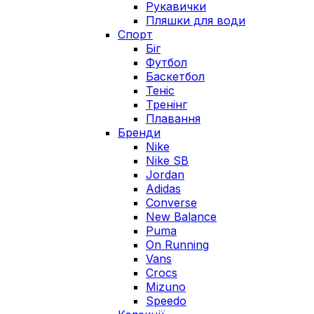
Рукавички
Пляшки для води
Спорт
Біг
Футбол
Баскетбол
Теніс
Тренінг
Плавання
Бренди
Nike
Nike SB
Jordan
Adidas
Converse
New Balance
Puma
On Running
Vans
Crocs
Mizuno
Speedo