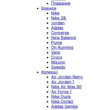
Плавання
Бренди
Nike
Nike SB
Jordan
Adidas
Converse
New Balance
Puma
On Running
Vans
Crocs
Mizuno
Speedo
Колекції
Air Jordan Retro
Air Jordan 1
Nike Air Max 90
Air Force 1
Nike Dunk
Nike Cortez
Adidas Samba