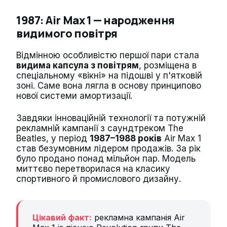
1987: Air Max 1 — народження
видимого повітря
Відмінною особливістю першої пари стала
видима капсула з повітрям
, розміщена в
спеціальному «вікні» на підошві у п'ятковій
зоні. Саме вона лягла в основу принципово
нової системи амортизації.
Завдяки інноваційній технології та потужній
рекламній кампанії з саундтреком The
Beatles, у період
1987–1988 років
Air Max 1
став безумовним лідером продажів. За рік
було продано понад мільйон пар. Модель
миттєво перетворилася на класику
спортивного й промислового дизайну.
Цікавий факт:
рекламна кампанія Air