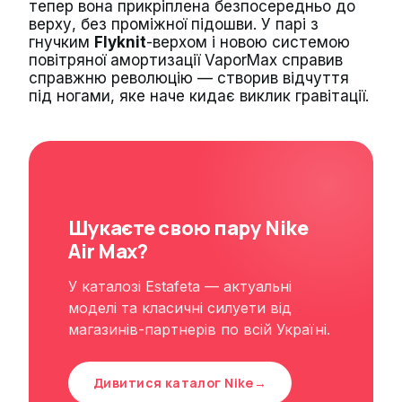
тепер вона прикріплена безпосередньо до
верху, без проміжної підошви. У парі з
гнучким
Flyknit
-верхом і новою системою
повітряної амортизації VaporMax справив
справжню революцію — створив відчуття
під ногами, яке наче кидає виклик гравітації.
Шукаєте свою пару Nike
Air Max?
У каталозі Estafeta — актуальні
моделі та класичні силуети від
магазинів-партнерів по всій Україні.
Дивитися каталог Nike
→