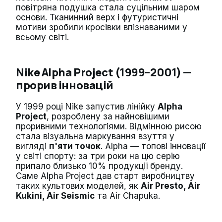
повітряна подушка стала суцільним шаром
основи. Тканинний верх і футуристичні
мотиви зробили кросівки впізнаваними у
всьому світі.
Nike Alpha Project (1999–2001) —
прорив інновацій
У 1999 році Nike запустив лінійку
Alpha
Project
, розроблену за найновішими
проривними технологіями. Відмінною рисою
стала візуальна маркування взуття у
вигляді
п'яти точок
. Alpha — топові інновації
у світі спорту: за три роки на цю серію
припало близько 10% продукції бренду.
Саме Alpha Project дав старт виробництву
таких культових моделей, як
Air Presto, Air
Kukini, Air Seismic
та Air Chapuka.