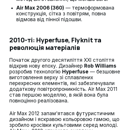
Air Max 2006 (360)
— термоформована
конструкція, сітка з повітрям, повна
відмова від пінної підошви.
2010-ті: Hyperfuse, Flyknit та
революція матеріалів
Початок другого десятиліття XXI століття
відкрив нову епоху. Дизайнер
Rob Williams
розробив технологію
Hyperfuse
— безшовне
виготовлення верху зі сплавлених
перехресних елементів, які забезпечували
додаткову повітропроникність. Air Max 2011
став першою моделлю, в якій вона була
повноцінно реалізована.
Air Max 2012 запам'ятався футуристичним
дизайном і яскравою кольоровою гамою, що
зробило кросівки культовими серед молоді.