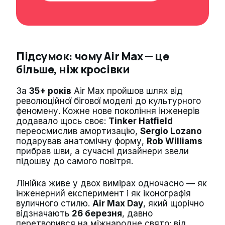
Підсумок: чому Air Max — це
більше, ніж кросівки
За
35+ років
Air Max пройшов шлях від
революційної бігової моделі до культурного
феномену. Кожне нове покоління інженерів
додавало щось своє:
Tinker Hatfield
переосмислив амортизацію,
Sergio Lozano
подарував анатомічну форму,
Rob Williams
прибрав шви, а сучасні дизайнери звели
підошву до самого повітря.
Лінійка живе у двох вимірах одночасно — як
інженерний експеримент і як іконографія
вуличного стилю.
Air Max Day
, який щорічно
відзначають
26 березня
, давно
перетворився на міжнародне свято: від