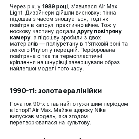
Через рік, у
1989 році
, з'явилася Air Max
Light. Дизайнери дійшли висновку: пінна
підошва з часом зношується, тоді як
повітря в капсулі практично вічне. Тож у
носкову частину додали
другу повітряну
камеру
, а підошву зробили з двох
матеріалів — поліуретану в п'ятковій зоні та
легкого Phylon у передній. Перфорована
повітряна сітка та термопластичні
кріплення на шнурівці завершували образ
найлегшої моделі того часу.
1990-ті: золота ера лінійки
Початок 90-х став найпотужнішим періодом
в історії Air Max. Майже щороку Nike
випускав модель, яка згодом
перетворювалася на культову.