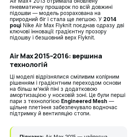
Air Max+ 2013 отримала оновлену
пневматичну прошарок по всій довжині
підошви — модель розрахована на
природний біг і стала ще легшою. У
2014
році
Nike Air Max Flyknit поєднав одразу дві
ключові інновації: градієнтну прозору
підошву і безшовний верх Flyknit.
Air Max 2015–2016: вершина
технологій
Ці моделі відрізнялися сміливим колірним
рішенням і градієнтним переходом основи
на більш м'якій піні з додатковою
амортизацією у носковій зоні. Це були перші
пари з технологією
Engineered Mesh
—
щільне плетіння забезпечувало водночас
підтримку й вентиляцію стопи.
Підказка:
Air Max 2015 — найлегша