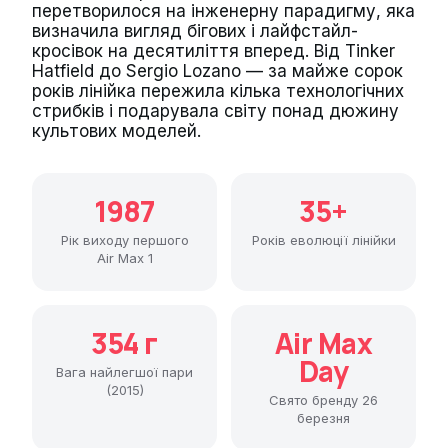
перетворилося на інженерну парадигму, яка
визначила вигляд бігових і лайфстайл-
кросівок на десятиліття вперед. Від Tinker
Hatfield до Sergio Lozano — за майже сорок
років лінійка пережила кілька технологічних
стрибків і подарувала світу понад дюжину
культових моделей.
1987
35+
Рік виходу першого
Років еволюції лінійки
Air Max 1
354 г
Air Max
Day
Вага найлегшої пари
(2015)
Свято бренду 26
березня