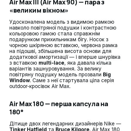
Air Max III (Air Max 90) — пара з
«великим вікном»
Удосконалена модель з видимою рамкою
навколо повітряної подушки і контрастною
кольоровою гамою стала справжнім
подарунком прихильникам бігу. Носок з
чорною шкіряною вставкою, червона рамка
на підошві, збільшена висота основи для
додаткової амортизації — і вперше шнурівка
з вставкою
multi-lace
, яка давала кілька
варіантів зашнуровування. За велику
повітряну подушку модель прозвали
Big
Window
. Саме з неї стартувала ціла серія
outdoor-кросівок Air Max.
Air Max 180 — перша капсула на
180°
Дітище двох легендарних дизайнерів Nike —
Tinker Hatfield
та
Bruce Kilgore
. Air Max 180