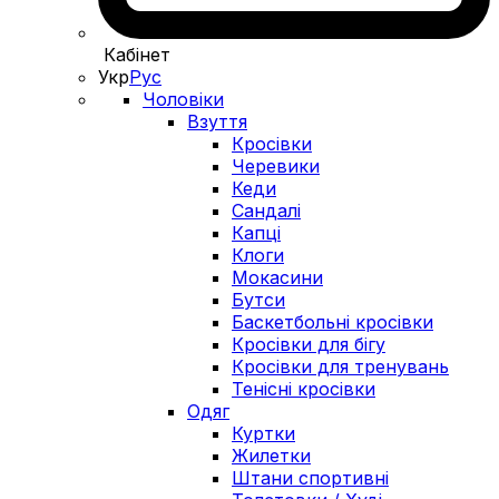
Кабінет
Укр
Рус
Чоловіки
Взуття
Кросівки
Черевики
Кеди
Сандалі
Капці
Клоги
Мокасини
Бутси
Баскетбольні кросівки
Кросівки для бігу
Кросівки для тренувань
Тенісні кросівки
Одяг
Куртки
Жилетки
Штани спортивні