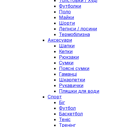
Толстовки / Худі
Футболки
Поло
Майки
Шорти
Легінси / лосини
Термобілизна
Аксесуари
Шапки
Кепки
Рюкзаки
Сумки
Поясні сумки
Гаманці
Шкарпетки
Рукавички
Пляшки для води
Спорт
Біг
Футбол
Баскетбол
Теніс
Тренінг