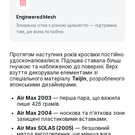
Engineered Mesh
Зональна сітка з різною щільністю — підтримка
там, де вона потрібна.
Протягом наступних років кросівки постійно
удосконалювалися. Підошва ставала більш
гнучкою та наближеною до поверхні. Верх
взуття декорували елементами зі
спеціального матеріалу
Teijin
, розробленого
японськими дизайнерами.
Air Max 2003
— перша пара, що важила
лише 426 грамів.
Air Max 2004
— носкова та п'яткова зони
захищені пластиковими вставками.
Air Max SOLAS (2005)
— безшовний
метод виготовлення, ще менша вага.