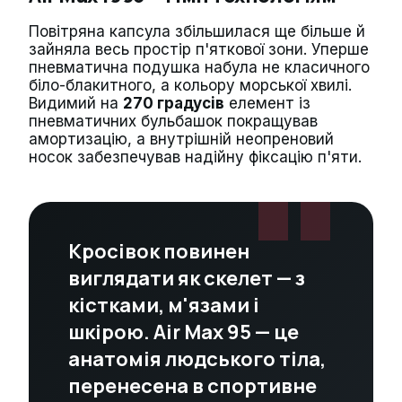
Повітряна капсула збільшилася ще більше й
зайняла весь простір п'яткової зони. Уперше
пневматична подушка набула не класичного
біло-блакитного, а кольору морської хвилі.
Видимий на
270 градусів
елемент із
пневматичних бульбашок покращував
амортизацію, а внутрішній неопреновий
носок забезпечував надійну фіксацію п'яти.
Кросівок повинен
виглядати як скелет — з
кістками, м'язами і
шкірою. Air Max 95 — це
анатомія людського тіла,
перенесена в спортивне