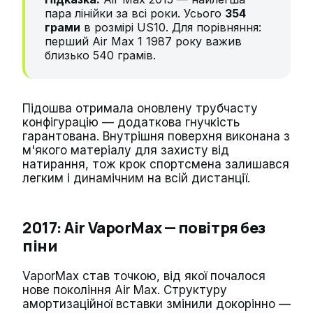
пара лінійки за всі роки. Усього
354
грами
в розмірі US10. Для порівняння:
перший Air Max 1 1987 року важив
близько 540 грамів.
Підошва отримала оновлену трубчасту
конфігурацію — додаткова гнучкість
гарантована. Внутрішня поверхня виконана з
м'якого матеріалу для захисту від
натирання, тож крок спортсмена залишався
легким і динамічним на всій дистанції.
2017: Air VaporMax — повітря без
піни
VaporMax став точкою, від якої почалося
нове покоління Air Max. Структуру
амортизаційної вставки змінили докорінно —