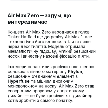
Air Max Zero — задум, що
випередив час
Концепт Air Max Zero народився в голові
Tinker Hatfield ще
до
релізу Air Max 1, але
технологічно його вдалося втілити лише
через десятиліття. Модель отримала
мінімалістичну підошву, м'який безшовний
носок і винесену назовні фіксацію п'яти.
Інженери оснастили кросівки полегшеною
основою з пінного матеріалу
Phylon
,
безшовним з'єднанням елементів
Hyperfuse
та міцним дихаючим
моноволокном на носку. Air Max Zero став
своєрідним проривом у спортивному
дизайні — це були кросівки, які дизайнер
хотів зробити з самого початку.