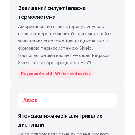
Завищений силует і власна
термосистема
Американський гігант щороку випускає
оновлені версії зимових бігових моделей із
завищеним «горлом» (вище щиколотки) і
фірмовою термосистемою Shield.
Найпопулярніший варіант — серія Pegasus
Shield, що добре працює до −15°C.
Pegasus Shield · Winterized series
Asics
Японська інженерія для тривалих
дистанцій
Asics створювали саме як бренд бігового