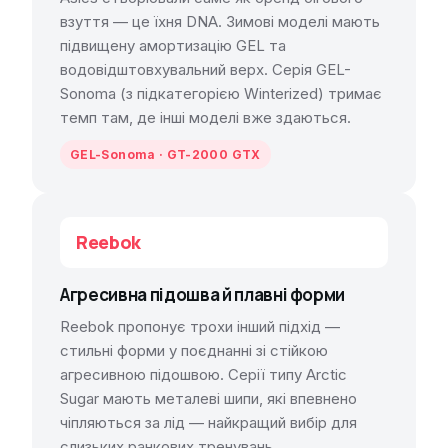
взуття — це їхня DNA. Зимові моделі мають
підвищену амортизацію GEL та
водовідштовхувальний верх. Серія GEL-
Sonoma (з підкатегорією Winterized) тримає
темп там, де інші моделі вже здаються.
GEL-Sonoma · GT-2000 GTX
Reebok
Агресивна підошва й плавні форми
Reebok пропонує трохи інший підхід —
стильні форми у поєднанні зі стійкою
агресивною підошвою. Серії типу Arctic
Sugar мають металеві шипи, які впевнено
чіпляються за лід — найкращий вибір для
слизьких ранкових тренувань.