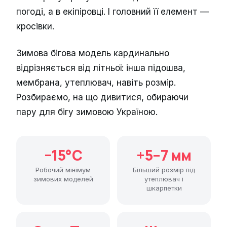
погоді, а в екіпіровці. І головний її елемент —
кросівки.
Зимова бігова модель кардинально
відрізняється від літньої: інша підошва,
мембрана, утеплювач, навіть розмір.
Розбираємо, на що дивитися, обираючи
пару для бігу зимовою Україною.
−15°C
+5–7 мм
Робочий мінімум
Більший розмір під
зимових моделей
утеплювач і
шкарпетки