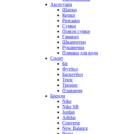
Аксесуари
Шапки
Кепки
Рюкзаки
Сумки
Поясні сумки
Гаманці
Шкарпетки
Рукавички
Пляшки для води
Спорт
Біг
Футбол
Баскетбол
Теніс
Тренінг
Плавання
Бренди
Nike
Nike SB
Jordan
Adidas
Converse
New Balance
Puma