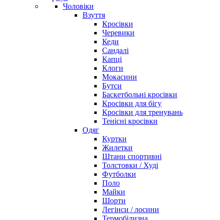
Чоловіки
Взуття
Кросівки
Черевики
Кеди
Сандалі
Капці
Клоги
Мокасини
Бутси
Баскетбольні кросівки
Кросівки для бігу
Кросівки для тренувань
Тенісні кросівки
Одяг
Куртки
Жилетки
Штани спортивні
Толстовки / Худі
Футболки
Поло
Майки
Шорти
Легінси / лосини
Термобілизна