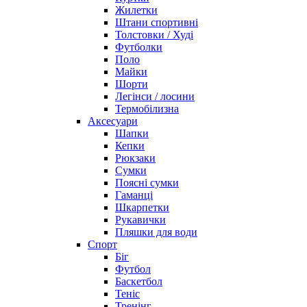
Жилетки
Штани спортивні
Толстовки / Худі
Футболки
Поло
Майки
Шорти
Легінси / лосини
Термобілизна
Аксесуари
Шапки
Кепки
Рюкзаки
Сумки
Поясні сумки
Гаманці
Шкарпетки
Рукавички
Пляшки для води
Спорт
Біг
Футбол
Баскетбол
Теніс
Тренінг