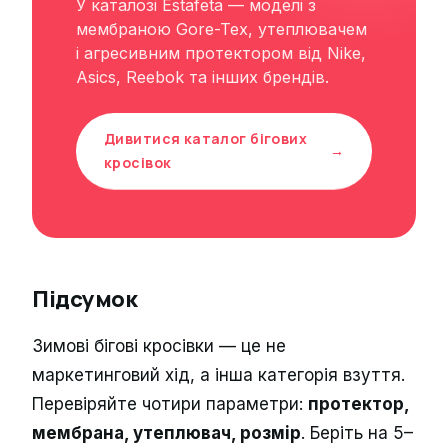
У каталозі Estafeta — моделі з
мембраною Gore-Tex, утеплювачем
і агресивним протектором від Nike,
Asics, Reebok та інших брендів.
Дивитися каталог бігових
→
кросівок
Підсумок
Зимові бігові кросівки — це не
маркетинговий хід, а інша категорія взуття.
Перевіряйте чотири параметри:
протектор,
мембрана, утеплювач, розмір
. Беріть на 5–