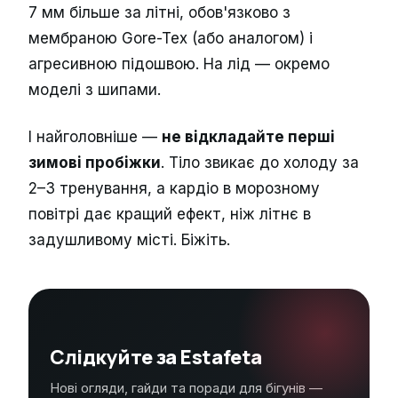
7 мм більше за літні, обов'язково з
мембраною Gore-Tex (або аналогом) і
агресивною підошвою. На лід — окремо
моделі з шипами.
І найголовніше —
не відкладайте перші
зимові пробіжки
. Тіло звикає до холоду за
2–3 тренування, а кардіо в морозному
повітрі дає кращий ефект, ніж літнє в
задушливому місті. Біжіть.
Слідкуйте за Estafeta
Нові огляди, гайди та поради для бігунів —