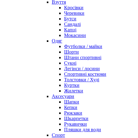
Взуття
Кросівки
Черевики
Бутси
Сандалі
Капці
Мокасини
Одяг
Футболки / майки
Шорти
Штани спортивні
Сукні
Легінси / лосини
Спортивні костюми
Толстовки / Худі
Куртки
Жилетки
Аксесуари
Шапки
Кепки
Рюкзаки
Шкарпетки
Рукавички
Пляшки для води
Спорт