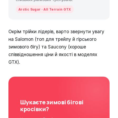
Arctic Sugar · All Terrain GTX
Окрім трійки лідерів, варто звернути увагу
на Salomon (топ для трейлу й гірського
зимового бігу) та Saucony (хороше
співвідношення ціни й якості в моделях
GTX).
Шукаєте зимові бігові
кросівки?