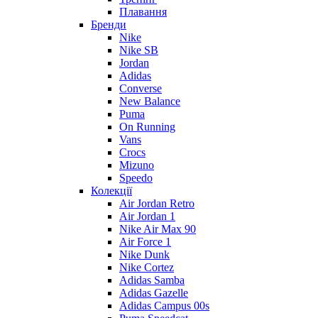
Плавання
Бренди
Nike
Nike SB
Jordan
Adidas
Converse
New Balance
Puma
On Running
Vans
Crocs
Mizuno
Speedo
Колекції
Air Jordan Retro
Air Jordan 1
Nike Air Max 90
Air Force 1
Nike Dunk
Nike Cortez
Adidas Samba
Adidas Gazelle
Adidas Campus 00s