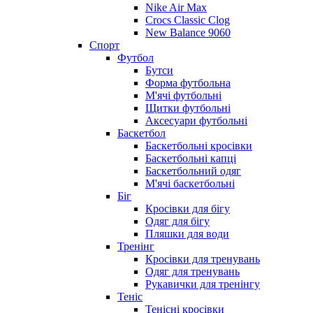
Nike Air Max
Crocs Classic Clog
New Balance 9060
Спорт
Футбол
Бутси
Форма футбольна
М'ячі футбольні
Щитки футбольні
Аксесуари футбольні
Баскетбол
Баскетбольні кросівки
Баскетбольні капці
Баскетбольний одяг
М'ячі баскетбольні
Біг
Кросівки для бігу
Одяг для бігу
Пляшки для води
Тренінг
Кросівки для тренувань
Одяг для тренувань
Рукавички для тренінгу
Теніс
Тенісні кросівки