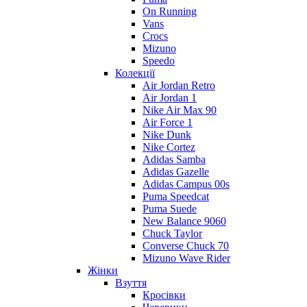
On Running
Vans
Crocs
Mizuno
Speedo
Колекції
Air Jordan Retro
Air Jordan 1
Nike Air Max 90
Air Force 1
Nike Dunk
Nike Cortez
Adidas Samba
Adidas Gazelle
Adidas Campus 00s
Puma Speedcat
Puma Suede
New Balance 9060
Chuck Taylor
Converse Chuck 70
Mizuno Wave Rider
Жінки
Взуття
Кросівки