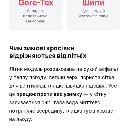
Gore-Tex
Шипи
Стандарт
Для льоду й
водозахисної
укатаного снігу
мембрани
Чим зимові кросівки
відрізняються від літніх
Літня модель розрахована на сухий асфальт
у теплу погоду: легкий верх, пориста сітка
для вентиляції, гладка швидка підошва. Усе
це
працює проти вас узимку
— у сітку
забивається сніг, тала вода миттєво
потрапляє всередину, гладка гума ковзає
на льоду.