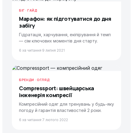
БІГ · ГАЙД
Марафон: як підготуватися до дня
забігу
Гідратація, харчування, екіпірування й темп
— сім ключових моментів дня старту.
6 хв читання
·
9 липня 2021
БРЕНДИ · ОГЛЯД
Compressport: швейцарська
інженерія компресії
Компресійний одяг для тренувань у будь-яку
погоду й гарантія властивостей 2 роки.
6 хв читання
·
7 лютого 2022