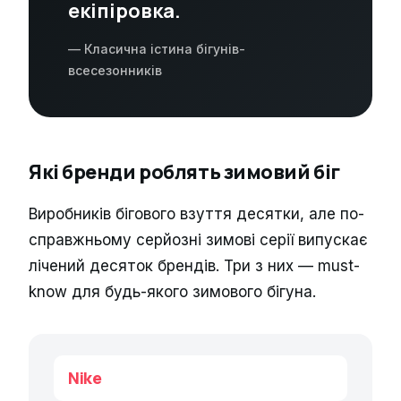
екіпіровка.
— Класична істина бігунів-
всесезонників
Які бренди роблять зимовий біг
Виробників бігового взуття десятки, але по-
справжньому серйозні зимові серії випускає
лічений десяток брендів. Три з них — must-
know для будь-якого зимового бігуна.
Nike