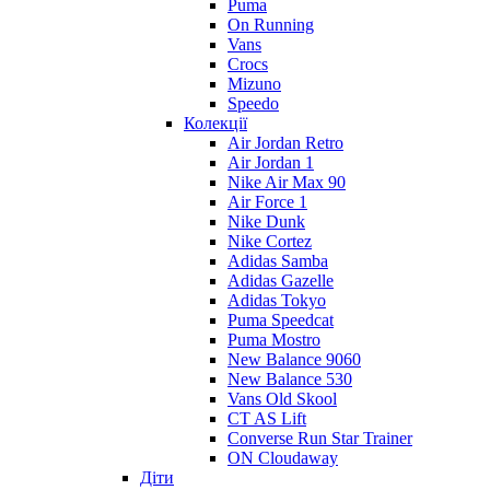
Puma
On Running
Vans
Crocs
Mizuno
Speedo
Колекції
Air Jordan Retro
Air Jordan 1
Nike Air Max 90
Air Force 1
Nike Dunk
Nike Cortez
Adidas Samba
Adidas Gazelle
Adidas Tokyo
Puma Speedcat
Puma Mostro
New Balance 9060
New Balance 530
Vans Old Skool
CT AS Lift
Converse Run Star Trainer
ON Cloudaway
Діти