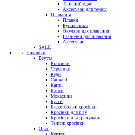
Тенісний одяг
Аксесуари для тенісу
Плавання
Плавки
Купальники
Окуляри для плавання
Шапочки для плавання
Аксесуари
SALE
Чоловіки
Взуття
Кросівки
Черевики
Кеди
Сандалі
Капці
Клоги
Мокасини
Бутси
Баскетбольні кросівки
Кросівки для бігу
Кросівки для тренувань
Тенісні кросівки
Одяг
Куртки