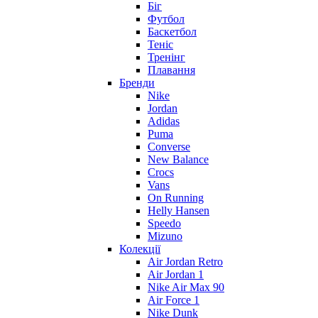
Біг
Футбол
Баскетбол
Теніс
Тренінг
Плавання
Бренди
Nike
Jordan
Adidas
Puma
Converse
New Balance
Crocs
Vans
On Running
Helly Hansen
Speedo
Mizuno
Колекції
Air Jordan Retro
Air Jordan 1
Nike Air Max 90
Air Force 1
Nike Dunk