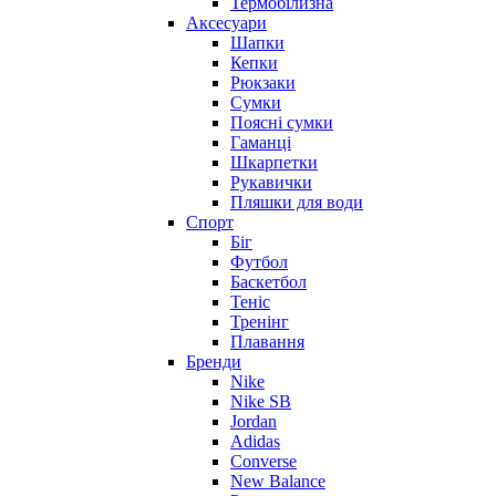
Термобілизна
Аксесуари
Шапки
Кепки
Рюкзаки
Сумки
Поясні сумки
Гаманці
Шкарпетки
Рукавички
Пляшки для води
Спорт
Біг
Футбол
Баскетбол
Теніс
Тренінг
Плавання
Бренди
Nike
Nike SB
Jordan
Adidas
Converse
New Balance