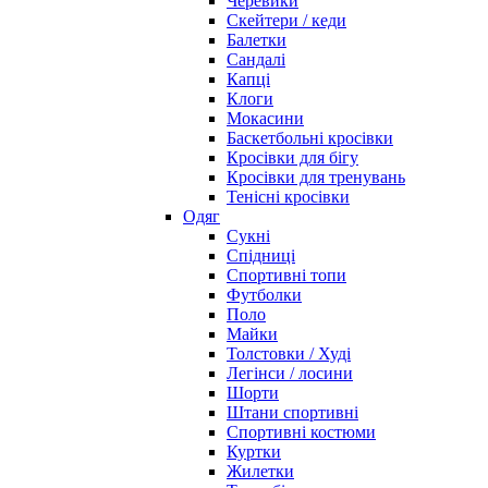
Черевики
Скейтери / кеди
Балетки
Сандалі
Капці
Клоги
Мокасини
Баскетбольні кросівки
Кросівки для бігу
Кросівки для тренувань
Тенісні кросівки
Одяг
Сукні
Спідниці
Спортивні топи
Футболки
Поло
Майки
Толстовки / Худі
Легінси / лосини
Шорти
Штани спортивні
Спортивні костюми
Куртки
Жилетки