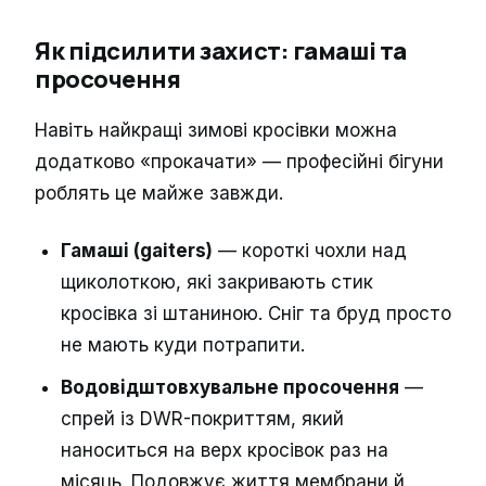
Як підсилити захист: гамаші та
просочення
Навіть найкращі зимові кросівки можна
додатково «прокачати» — професійні бігуни
роблять це майже завжди.
Гамаші (gaiters)
— короткі чохли над
щиколоткою, які закривають стик
кросівка зі штаниною. Сніг та бруд просто
не мають куди потрапити.
Водовідштовхувальне просочення
—
спрей із DWR-покриттям, який
наноситься на верх кросівок раз на
місяць. Подовжує життя мембрани й