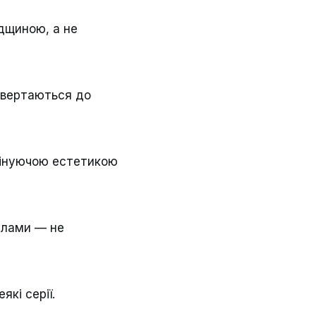
адщиною, а не
 звертаються до
омінуючою естетикою
алами — не
які серії.