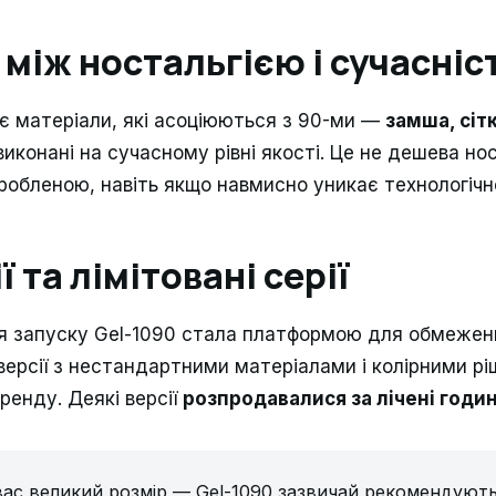
 між ностальгією і сучасні
є матеріали, які асоціюються з 90-ми —
замша, сіт
иконані на сучасному рівні якості. Це не дешева нос
робленою, навіть якщо навмисно уникає технологічно
 та лімітовані серії
ля запуску Gel-1090 стала платформою для обмежени
 версії з нестандартними матеріалами і колірними р
ренду. Деякі версії
розпродавалися за лічені годи
ас великий розмір — Gel-1090 зазвичай рекомендують