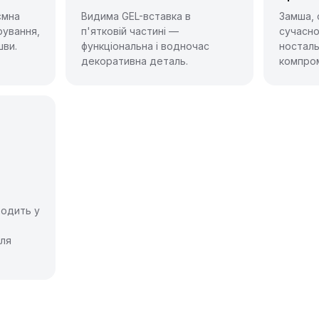
ємна
Видима GEL-вставка в
Замша, 
рування,
п'ятковій частині —
сучасно
шви.
функціональна і водночас
носталь
декоративна деталь.
компром
ходить у
для