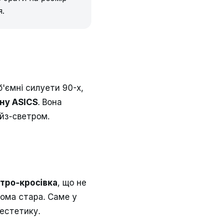
я.
б'ємні силуети 90-х,
ину ASICS
. Вона
йз-светром.
етро-кросівка
, що не
йома стара. Саме у
 естетику.