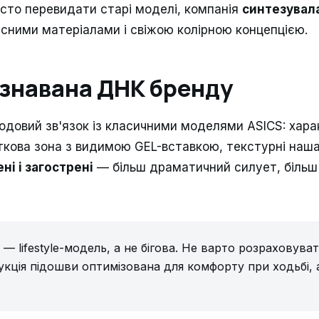
осто перевидати старі моделі, компанія
синтезувала
часними матеріалами і свіжою колірною концепцією.
ізнавана ДНК бренду
родовий зв'язок із класичними моделями ASICS: хара
ткова зона з видимою GEL-вставкою, текстурні наша
ні і загострені
— більш драматичний силует, більш 
 — lifestyle-модель, а не бігова. Не варто розраховуват
кція підошви оптимізована для комфорту при ходьбі, а