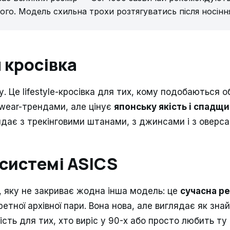
ого. Модель схильна трохи розтягуватись після носінн
 кросівка
у. Це lifestyle-кросівка для тих, кому подобаються о
twear-трендами, але цінує
японську якість і спадщ
дає з трекінговими штанами, з джинсами і з оверса
осистемі ASICS
, яку не закриває жодна інша модель: це
сучасна р
етної архівної пари. Вона нова, але виглядає як зна
нність для тих, хто виріс у 90-х або просто любить ту