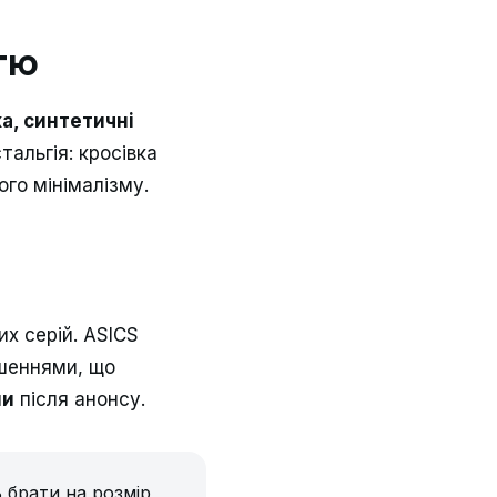
стю
ка, синтетичні
тальгія: кросівка
го мінімалізму.
х серій. ASICS
ішеннями, що
ни
після анонсу.
 брати на розмір