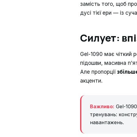
замість того, щоб пр
дусі тієї ери — із су
Силует: вп
Gel-1090 має чіткий 
підошви, масивна п'я
Але пропорції
збільше
акценти.
Важливо:
Gel-1090
тренувань: констру
навантажень.