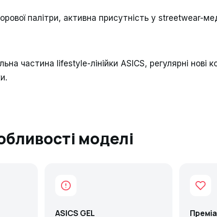
рової палітри, активна присутність у streetwear-ме
ьна частина lifestyle-лінійки ASICS, регулярні нові 
и.
обливості моделі
ASICS GEL
Преміа