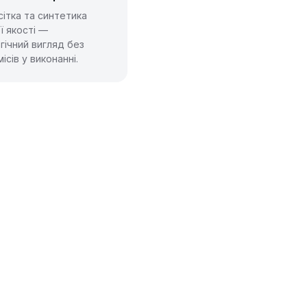
сітка та синтетика
ї якості —
гічний вигляд без
ісів у виконанні.