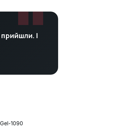
"
 прийшли. І
 Gel-1090