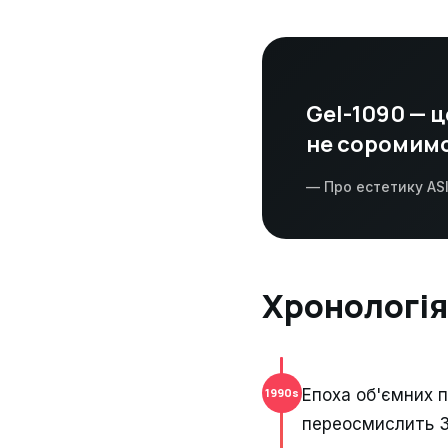
Gel-1090 — ц
не соромимо
— Про естетику AS
Хронологія
Епоха об'ємних п
1990s
переосмислить 3