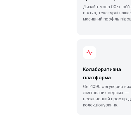
Дизайн-мова 90-х: об'
п'ятка, текстурні наша
масивний профіль підо
Колаборативна
платформа
Gel-1090 регулярно ви
лімітованих версіях —
нескінченний простір 
колекціонування.