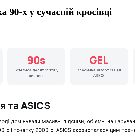
а 90-х у сучасній кросівці
90s
GEL
Естетика десятиліття у
Класична амортизація
дизайні
ASICS
я та ASICS
моді домінували масивні підошви, об'ємні нашарува
90-х і початку 2000-х. ASICS скористалася цим тре