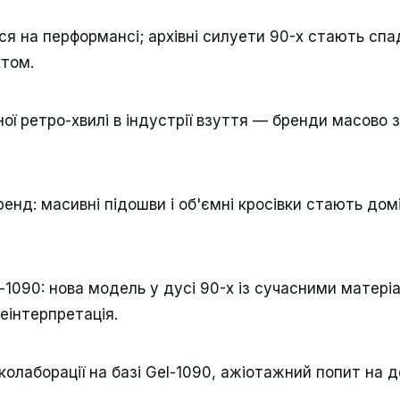
ся на перформансі; архівні силуети 90-х стають сп
том.
ої ретро-хвилі в індустрії взуття — бренди масово
ренд: масивні підошви і об'ємні кросівки стають д
-1090: нова модель у дусі 90-х із сучасними матері
еінтерпретація.
колаборації на базі Gel-1090, ажіотажний попит на де