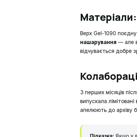
Матеріали:
Верх Gel-1090 поєдну
нашарування
— але в
відчувається добре з
Колаборації
З перших місяців піс
випускала лімітовані
апелюють до архіву б
Підказка:
Якщо у в