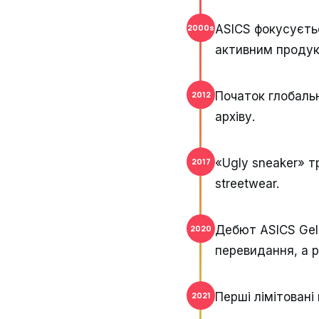
ASICS фокусуєть
2000s
активним продук
Початок глобальн
2012
архіву.
«Ugly sneaker» т
2017
streetwear.
Дебют ASICS Gel
2020
перевидання, а р
Перші лімітовані 
2021