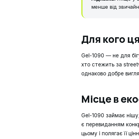
менше від звичайн
Для кого ця
Gel-1090 — не для біг
хто стежить за stree
однаково добре вигля
Місце в ек
Gel-1090 займає нішу
є перевиданням конкр
цьому і полягає її ці