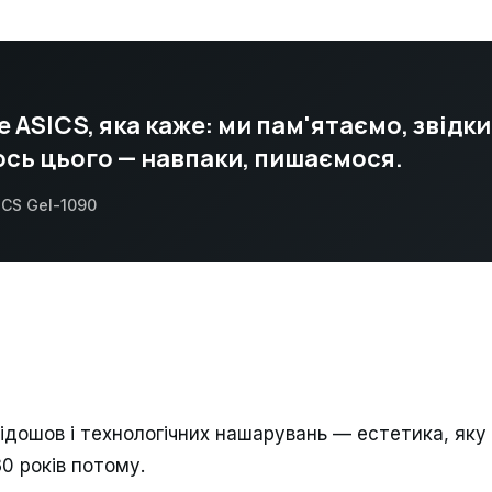
е ASICS, яка каже: ми пам'ятаємо, звідки
сь цього — навпаки, пишаємося.
ICS Gel-1090
ідошов і технологічних нашарувань — естетика, яку
0 років потому.