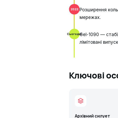
Розширення кольо
2022
мережах.
Gel-1090 — стабіл
Сьогодні
лімітовані випуск
Ключові ос
Архівний силует