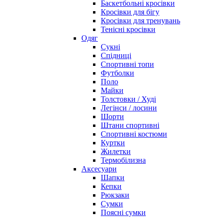
Баскетбольні кросівки
Кросівки для бігу
Кросівки для тренувань
Тенісні кросівки
Одяг
Сукні
Спідниці
Спортивні топи
Футболки
Поло
Майки
Толстовки / Худі
Легінси / лосини
Шорти
Штани спортивні
Спортивні костюми
Куртки
Жилетки
Термобілизна
Аксесуари
Шапки
Кепки
Рюкзаки
Сумки
Поясні сумки