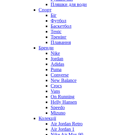
Пляшки для води
Спорт
Біг
Футбол
Баскетбол
Теніс
Тренінг
Плавання
Бренди
Nike
Jordan
Adidas
Puma
Converse
New Balance
Crocs
Vans
On Running
Helly Hansen
Speedo
Mizuno
Колекції
Air Jordan Retro
Air Jordan 1
Nike Air Max 90