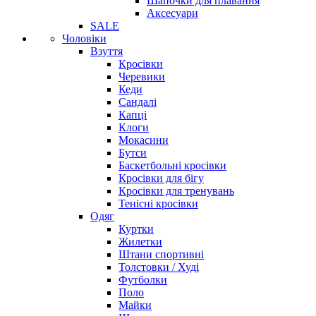
Шапочки для плавання
Аксесуари
SALE
Чоловіки
Взуття
Кросівки
Черевики
Кеди
Сандалі
Капці
Клоги
Мокасини
Бутси
Баскетбольні кросівки
Кросівки для бігу
Кросівки для тренувань
Тенісні кросівки
Одяг
Куртки
Жилетки
Штани спортивні
Толстовки / Худі
Футболки
Поло
Майки