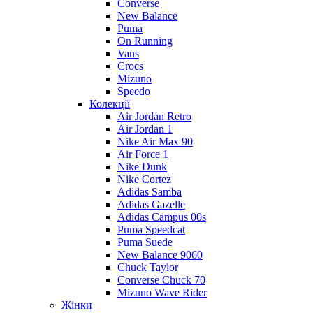
Converse
New Balance
Puma
On Running
Vans
Crocs
Mizuno
Speedo
Колекції
Air Jordan Retro
Air Jordan 1
Nike Air Max 90
Air Force 1
Nike Dunk
Nike Cortez
Adidas Samba
Adidas Gazelle
Adidas Campus 00s
Puma Speedcat
Puma Suede
New Balance 9060
Chuck Taylor
Converse Chuck 70
Mizuno Wave Rider
Жінки