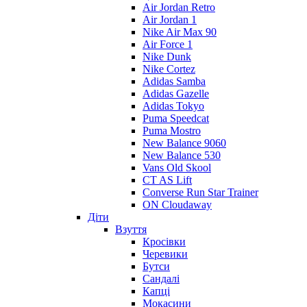
Air Jordan Retro
Air Jordan 1
Nike Air Max 90
Air Force 1
Nike Dunk
Nike Cortez
Adidas Samba
Adidas Gazelle
Adidas Tokyo
Puma Speedcat
Puma Mostro
New Balance 9060
New Balance 530
Vans Old Skool
CT AS Lift
Converse Run Star Trainer
ON Cloudaway
Діти
Взуття
Кросівки
Черевики
Бутси
Сандалі
Капці
Мокасини