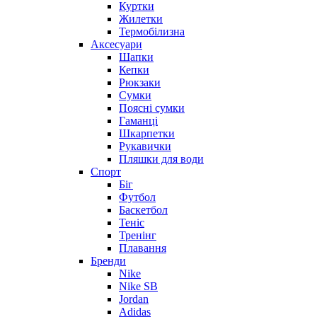
Куртки
Жилетки
Термобілизна
Аксесуари
Шапки
Кепки
Рюкзаки
Сумки
Поясні сумки
Гаманці
Шкарпетки
Рукавички
Пляшки для води
Спорт
Біг
Футбол
Баскетбол
Теніс
Тренінг
Плавання
Бренди
Nike
Nike SB
Jordan
Adidas