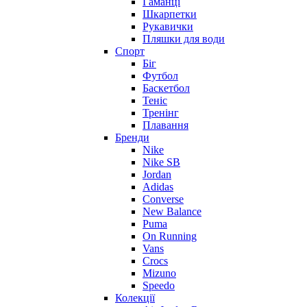
Гаманці
Шкарпетки
Рукавички
Пляшки для води
Спорт
Біг
Футбол
Баскетбол
Теніс
Тренінг
Плавання
Бренди
Nike
Nike SB
Jordan
Adidas
Converse
New Balance
Puma
On Running
Vans
Crocs
Mizuno
Speedo
Колекції