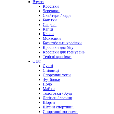
Взуття
Кросівки
Черевики
Скейтери / кеди
Балетки
Сандалі
Капці
Клоги
Мокасини
Баскетбольні кросівки
Кросівки для бігу
Кросівки для тренувань
Тенісні кросівки
Одяг
Сукні
Спідниці
Спортивні топи
Футболки
Поло
Майки
Толстовки / Худі
Легінси / лосини
Шорти
Штани спортивні
Спортивні костюми