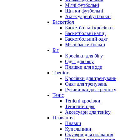
М'ячі футбольні
Щитки футбольні
Аксесуари футбольні
Баскетбол
Баскетбольні кросівки
Баскетбольні капці
Баскетбольний одяг
М'ячі баскетбольні
Біг
Кросівки для бігу
Одяг для бігу
Пляшки для води
Тренінг
Кросівки для тренувань
Одяг для тренувань
Рукавички для тренінгу
Теніс
Тенісні кросівки
Тенісний одяг
Аксесуари для тенісу
Плавання
Плавки
Купальники
Окуляри для плавання