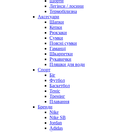
Шорти
Легінси / лосини
Термобілизна
Аксесуари
Шапки
Кепки
Рюкзаки
Сумки
Поясні сумки
Гаманці
Шкарпетки
Рукавички
Пляшки для води
Спорт
Біг
Футбол
Баскетбол
Теніс
Тренінг
Плавання
Бренди
Nike
Nike SB
Jordan
Adidas