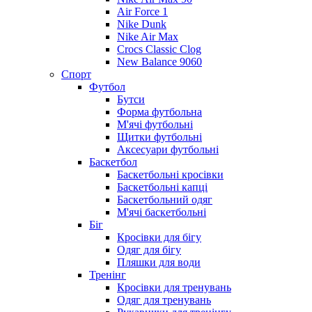
Air Force 1
Nike Dunk
Nike Air Max
Crocs Classic Clog
New Balance 9060
Спорт
Футбол
Бутси
Форма футбольна
М'ячі футбольні
Щитки футбольні
Аксесуари футбольні
Баскетбол
Баскетбольні кросівки
Баскетбольні капці
Баскетбольний одяг
М'ячі баскетбольні
Біг
Кросівки для бігу
Одяг для бігу
Пляшки для води
Тренінг
Кросівки для тренувань
Одяг для тренувань