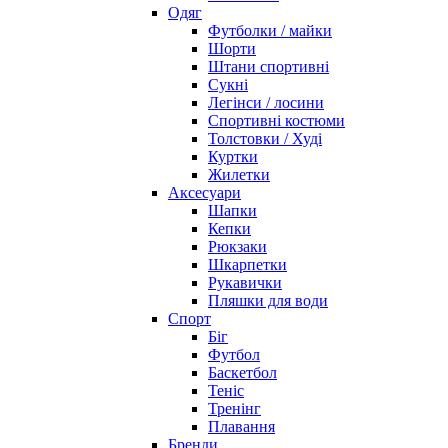
Одяг
Футболки / майки
Шорти
Штани спортивні
Сукні
Легінси / лосини
Спортивні костюми
Толстовки / Худі
Куртки
Жилетки
Аксесуари
Шапки
Кепки
Рюкзаки
Шкарпетки
Рукавички
Пляшки для води
Спорт
Біг
Футбол
Баскетбол
Теніс
Тренінг
Плавання
Бренди