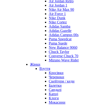
Air Jordan Retro
Air Jordan 1
Nike Air Max 90
Air Force 1
Nike Dunk
Nike Cortez
Adidas Samba
Adidas Gazelle
Adidas Campus 00s
Puma Speedcat
Puma Suede
New Balance 9060
Chuck Taylor
Converse Chuck 70
Mizuno Wave Rider
Жінки
Взуття
Кросівки
Черевики
Скейтери / кеди
Балетки
Сандалі
Капці
Клоги
Мокасини