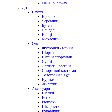
ON Cloudaway
Діти
Взуття
Кросівки
Черевики
Бутси
Сандалі
Капці
Мокасини
Одяг
Футболки / майки
Шорти
Штани спортивні
Сукні
Легінси / лосини
Спортивні костюми
Толстовки / Худі
Куртки
Жилетки
Аксесуари
Шапки
Кепки
Рюкзаки
Шкарпетки
Рукавички