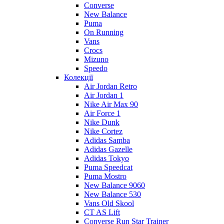
Converse
New Balance
Puma
On Running
Vans
Crocs
Mizuno
Speedo
Колекції
Air Jordan Retro
Air Jordan 1
Nike Air Max 90
Air Force 1
Nike Dunk
Nike Cortez
Adidas Samba
Adidas Gazelle
Adidas Tokyo
Puma Speedcat
Puma Mostro
New Balance 9060
New Balance 530
Vans Old Skool
CT AS Lift
Converse Run Star Trainer