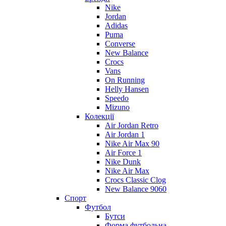
Nike
Jordan
Adidas
Puma
Converse
New Balance
Crocs
Vans
On Running
Helly Hansen
Speedo
Mizuno
Колекції
Air Jordan Retro
Air Jordan 1
Nike Air Max 90
Air Force 1
Nike Dunk
Nike Air Max
Crocs Classic Clog
New Balance 9060
Спорт
Футбол
Бутси
Форма футбольна