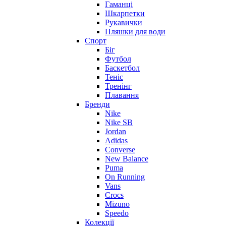
Гаманці
Шкарпетки
Рукавички
Пляшки для води
Спорт
Біг
Футбол
Баскетбол
Теніс
Тренінг
Плавання
Бренди
Nike
Nike SB
Jordan
Adidas
Converse
New Balance
Puma
On Running
Vans
Crocs
Mizuno
Speedo
Колекції