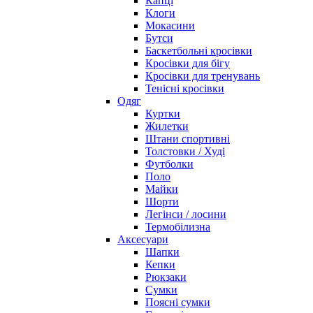
Капці
Клоги
Мокасини
Бутси
Баскетбольні кросівки
Кросівки для бігу
Кросівки для тренувань
Тенісні кросівки
Одяг
Куртки
Жилетки
Штани спортивні
Толстовки / Худі
Футболки
Поло
Майки
Шорти
Легінси / лосини
Термобілизна
Аксесуари
Шапки
Кепки
Рюкзаки
Сумки
Поясні сумки