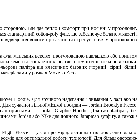
 стороною. Він дає тепло і комфорт при носінні у прохолодну
ься стандартний cotton-poly фліс, що забезпечує баланс м'якості і
вого відведення вологи при активних тренуваннях у прохолодних
на флагманських версіях, прогумованою накладкою або принтом
граф-елементи конкретних релізів і тематичні кольорові блоки.
льорова палітра від класичних базових (чорний, сірий, білий,
и матеріалами у рамках Move to Zero.
lover Hoodie. Для зручного надягання і знімання у залі або на
e. Для сучасної вільної міської посадки — Jordan Brooklyn Fleece.
dan принтами — Jordan Graphic Hoodie. Для casual-образу без
нсами Jordan або Nike для повного Jumpman-аутфіту, а також з
Flight Fleece — у свій розмір для стандартної або дещо вільної
 розмір для оптимальної роботи технології. Для більш оверсайз-