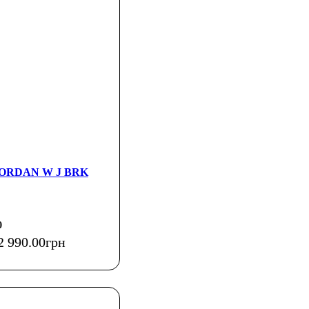
 JORDAN W J BRK
0
2 990
.
00
грн