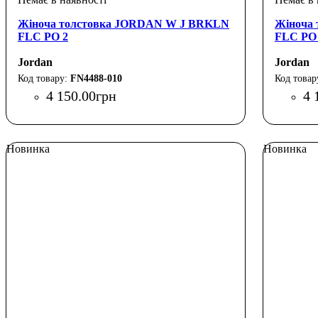
Жіноча толстовка JORDAN W J BRKLN
Жіноча
FLC PO 2
FLC PO
Jordan
Jordan
FN4488-010
4 150
.
00
грн
4 
Новинка
Новинка