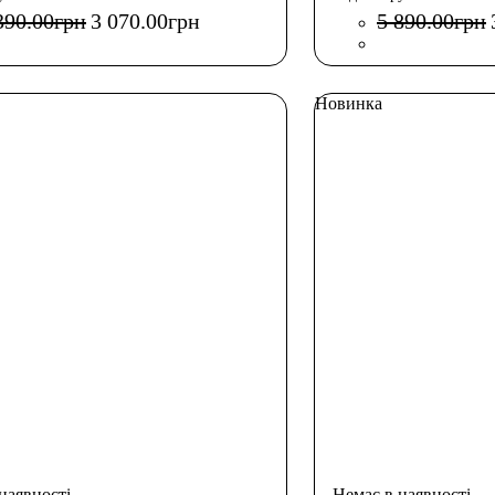
390
.
00
грн
3 070
.
00
грн
5 890
.
00
грн
Новинка