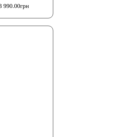
3 990
.
00
грн