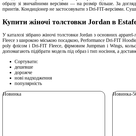
образу зі звичайними версіями — на розмір більше. За догл
принтів. Кондиціонер не застосовувати з Dri-FIT-версіями. Су
Купити жіночі толстовки Jordan в Estaf
У каталозі зібрано жіночі толстовки Jordan з основних apparel-л
Fleece з широкою міською посадкою, Performance Dri-FIT Hoodie 
poly флісом і Dri-FIT Fleece, фірмовим Jumpman і Wings, коль
допомагають підібрати модель під образ і тип носіння, а доста
Сортувати:
дешевше
дорожче
нові надходження
популярність
Новинка
Новинка
-