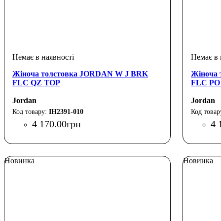
Жіноча толстовка JORDAN W J BRK
Жіноча
FLC QZ TOP
FLC PO
Jordan
Jordan
IH2391-010
4 170
.
00
грн
4 
Новинка
Новинка