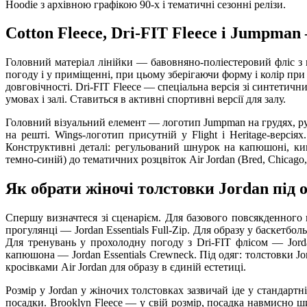
Hoodie з архівною графікою 90-х і тематичні сезонні релізи.
Cotton Fleece, Dri-FIT Fleece і Jumpma
Головний матеріал лінійки — бавовняно-поліестеровий фліс з
погоду і у приміщенні, при цьому зберігаючи форму і колір при пр
довговічності. Dri-FIT Fleece — спеціальна версія зі синтети
умовах і залі. Ставиться в активні спортивні версії для залу.
Головний візуальний елемент — логотип Jumpman на грудях, р
на решті. Wings-логотип присутній у Flight і Heritage-версія
Конструктивні деталі: регульований шнурок на капюшоні, кише
темно-синій) до тематичних розцвіток Air Jordan (Bred, Chicago
Як обрати жіночі толстовки Jordan під о
Спершу визначтеся зі сценарієм. Для базового повсякденного н
прогулянці — Jordan Essentials Full-Zip. Для образу у баскетболь
Для тренувань у прохолодну погоду з Dri-FIT флісом — Jorda
капюшона — Jordan Essentials Crewneck. Під одяг: толстовки 
кросівками Air Jordan для образу в єдиній естетиці.
Розмір у Jordan у жіночих толстовках зазвичай іде у стандартн
посадки. Brooklyn Fleece — у свій розмір, посадка навмисно ши