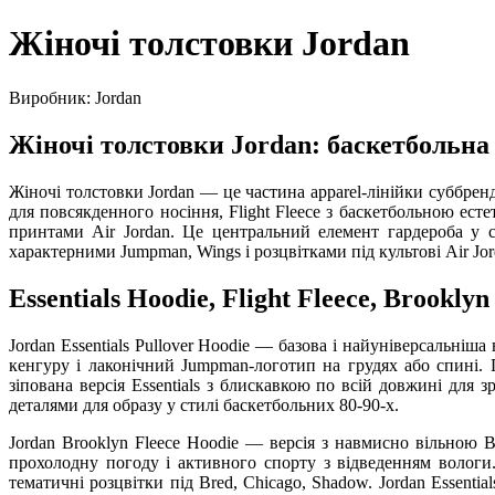
Жіночі толстовки Jordan
Виробник: Jordan
Жіночі толстовки Jordan: баскетбольна 
Жіночі толстовки Jordan — це частина apparel-лінійки суббренд
для повсякденного носіння, Flight Fleece з баскетбольною ест
принтами Air Jordan. Це центральний елемент гардероба у с
характерними Jumpman, Wings і розцвітками під культові Air Jor
Essentials Hoodie, Flight Fleece, Brookl
Jordan Essentials Pullover Hoodie — базова і найуніверсальніш
кенгуру і лаконічний Jumpman-логотип на грудях або спині. Під
зіпована версія Essentials з блискавкою по всій довжині для з
деталями для образу у стилі баскетбольних 80-90-х.
Jordan Brooklyn Fleece Hoodie — версія з навмисно вільною Br
прохолодну погоду і активного спорту з відведенням вологи. 
тематичні розцвітки під Bred, Chicago, Shadow. Jordan Essentia