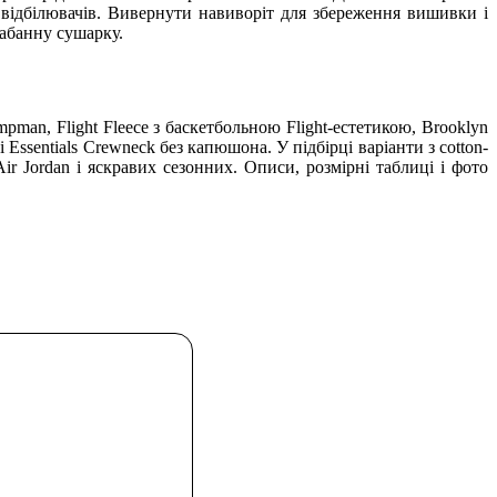
відбілювачів. Вивернути навиворіт для збереження вишивки і
рабанну сушарку.
umpman, Flight Fleece з баскетбольною Flight-естетикою, Brooklyn
Essentials Crewneck без капюшона. У підбірці варіанти з cotton-
ir Jordan і яскравих сезонних. Описи, розмірні таблиці і фото