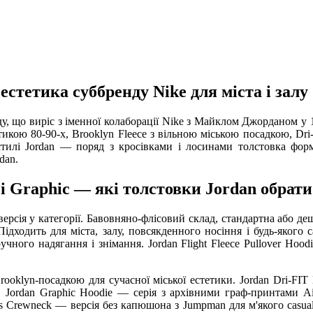
естетика суббренду Nike для міста і залу
у, що виріс з іменної колаборації Nike з Майклом Джорданом у 1
етикою 80-90-х, Brooklyn Fleece з вільною міською посадкою, Dri
тилі Jordan — поряд з кросівками і лосинами толстовка форм
dan.
yn і Graphic — які толстовки Jordan обрати
а версія у категорії. Бавовняно-флісовий склад, стандартна або
ходить для міста, залу, повсякденного носіння і будь-якого cas
ручного надягання і знімання. Jordan Flight Fleece Pullover Ho
ooklyn-посадкою для сучасної міської естетики. Jordan Dri-FIT
Jordan Graphic Hoodie — серія з архівними граф-принтами Air 
ls Crewneck — версія без капюшона з Jumpman для м'якого casual-