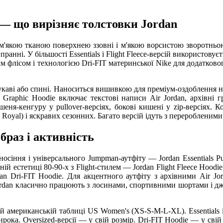
n — що вирізняє толстовки Jordan
 м'якою тканою поверхнею ззовні і м'якою ворсистою зворотньою
анні. У більшості Essentials і Flight Fleece-версій використовуєт
чним флісом і технологією Dri-FIT материнської Nike для додатко
укаві або спині. Наноситься вишивкою для преміум-оздоблення 
х. Graphic Hoodie включає текстові написи Air Jordan, архівні 
ня-кенгуру у pullover-версіях, бокові кишені у zip-версіях. Ко
, Royal) і яскравих сезонних. Багато версій ідуть з переробленим
браз і активність
осіння і універсального Jumpman-аутфіту — Jordan Essentials Pul
ній естетиці 80-90-х з Flight-стилем — Jordan Flight Fleece Hoodi
n Dri-FIT Hoodie. Для акцентного аутфіту з архівними Air Jor
Jordan класично працюють з лосинами, спортивними шортами і джи
ій американській таблиці US Women's (XS-S-M-L-XL). Essentials і 
рока. Oversized-версії — у свій розмір. Dri-FIT Hoodie — у свій