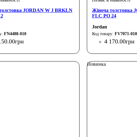
 толстовка JORDAN W J BRKLN
Жіноча толстовка
 2
FLC PO 24
Jordan
FN4488-010
FV7071-010
150
.
00
грн
4 170
.
00
грн
Новинка