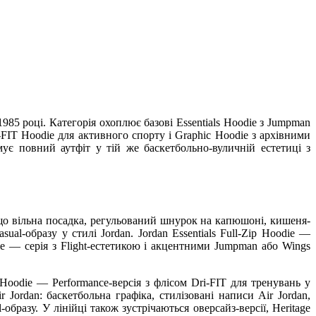
985 році. Категорія охоплює базові Essentials Hoodie з Jumpman
-FIT Hoodie для активного спорту і Graphic Hoodie з архівними
ує повний аутфіт у тій же баскетбольно-вуличній естетиці з
 дещо вільна посадка, регульований шнурок на капюшоні, кишеня-
ual-образу у стилі Jordan. Jordan Essentials Full-Zip Hoodie —
odie — серія з Flight-естетикою і акцентними Jumpman або Wings
 Hoodie — Performance-версія з флісом Dri-FIT для тренувань у
Jordan: баскетбольна графіка, стилізовані написи Air Jordan,
образу. У лінійці також зустрічаються оверсайз-версії, Heritage