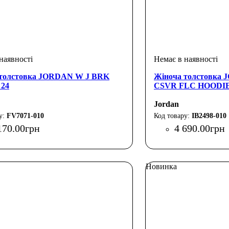
 толстовка JORDAN W J BRK
Жіноча толстовка
 24
CSVR FLC HOODI
Jordan
FV7071-010
IB2498-010
170
.
00
грн
4 690
.
00
грн
Новинка