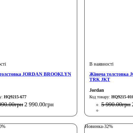
 толстовка JORDAN BROOKLYN
Жіноча толстовка
TRK JKT
Jordan
HQ9215-677
HQ9215-01
990
.
00
грн
2 990
.
00
грн
5 990
.
00
грн
30%
Новинка
-32%