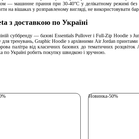
ядом — машинне прання при 30-40°C у делікатному режимі без 
шити на вішаках у розправленому вигляді, не використовувати ба
eta з доставкою по Україні
іній суббренду — базові Essentials Pullover і Full-Zip Hoodie з J
для тренувань, Graphic Hoodie з архівними Air Jordan принтами і 
орова палітра від класичних базових до тематичних розцвіток A
вка по Україні робить покупку швидкою і зручною.
50%
Новинка
-50%