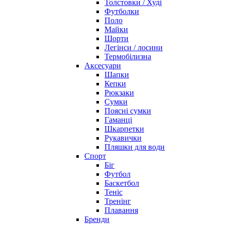
Толстовки / Худі
Футболки
Поло
Майки
Шорти
Легінси / лосини
Термобілизна
Аксесуари
Шапки
Кепки
Рюкзаки
Сумки
Поясні сумки
Гаманці
Шкарпетки
Рукавички
Пляшки для води
Спорт
Біг
Футбол
Баскетбол
Теніс
Тренінг
Плавання
Бренди