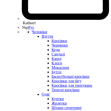
Кабінет
Укр
Рус
Чоловіки
Взуття
Кросівки
Черевики
Кеди
Сандалі
Капці
Клоги
Мокасини
Бутси
Баскетбольні кросівки
Кросівки для бігу
Кросівки для тренувань
Тенісні кросівки
Одяг
Куртки
Жилетки
Штани спортивні