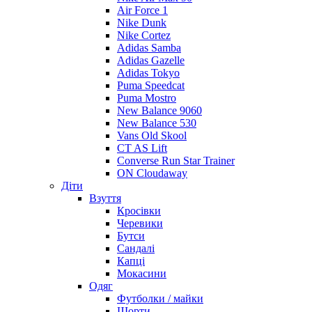
Air Force 1
Nike Dunk
Nike Cortez
Adidas Samba
Adidas Gazelle
Adidas Tokyo
Puma Speedcat
Puma Mostro
New Balance 9060
New Balance 530
Vans Old Skool
CT AS Lift
Converse Run Star Trainer
ON Cloudaway
Діти
Взуття
Кросівки
Черевики
Бутси
Сандалі
Капці
Мокасини
Одяг
Футболки / майки
Шорти