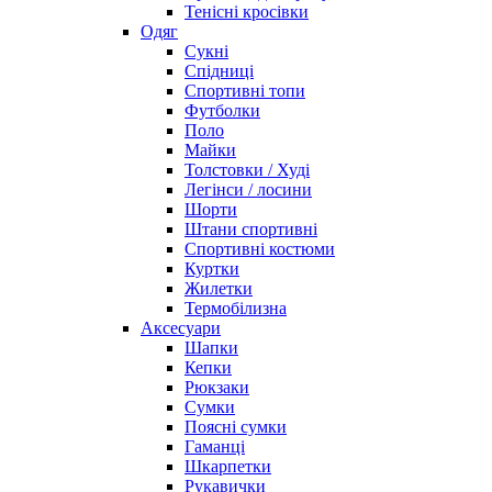
Тенісні кросівки
Одяг
Сукні
Спідниці
Спортивні топи
Футболки
Поло
Майки
Толстовки / Худі
Легінси / лосини
Шорти
Штани спортивні
Спортивні костюми
Куртки
Жилетки
Термобілизна
Аксесуари
Шапки
Кепки
Рюкзаки
Сумки
Поясні сумки
Гаманці
Шкарпетки
Рукавички