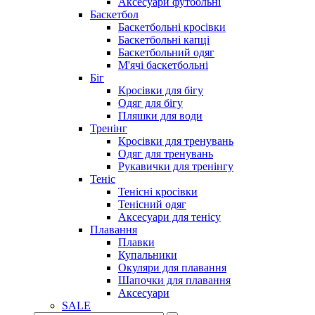
Аксесуари футбольні
Баскетбол
Баскетбольні кросівки
Баскетбольні капці
Баскетбольний одяг
М'ячі баскетбольні
Біг
Кросівки для бігу
Одяг для бігу
Пляшки для води
Тренінг
Кросівки для тренувань
Одяг для тренувань
Рукавички для тренінгу
Теніс
Тенісні кросівки
Тенісний одяг
Аксесуари для тенісу
Плавання
Плавки
Купальники
Окуляри для плавання
Шапочки для плавання
Аксесуари
SALE