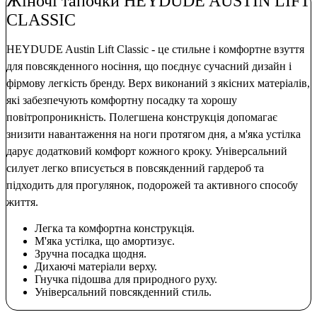
Жіночі тапочки HEYDUDE AUSTIN LIFT
CLASSIC
HEYDUDE Austin Lift Classic - це стильне і комфортне взуття
для повсякденного носіння, що поєднує сучасний дизайн і
фірмову легкість бренду. Верх виконаний з якісних матеріалів,
які забезпечують комфортну посадку та хорошу
повітропроникність. Полегшена конструкція допомагає
знизити навантаження на ноги протягом дня, а м'яка устілка
дарує додатковий комфорт кожного кроку. Універсальний
силует легко вписується в повсякденний гардероб та
підходить для прогулянок, подорожей та активного способу
життя.
Легка та комфортна конструкція.
М'яка устілка, що амортизує.
Зручна посадка щодня.
Дихаючі матеріали верху.
Гнучка підошва для природного руху.
Універсальний повсякденний стиль.