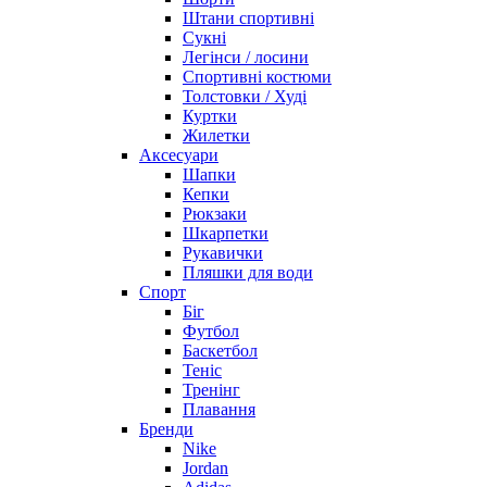
Штани спортивні
Сукні
Легінси / лосини
Спортивні костюми
Толстовки / Худі
Куртки
Жилетки
Аксесуари
Шапки
Кепки
Рюкзаки
Шкарпетки
Рукавички
Пляшки для води
Спорт
Біг
Футбол
Баскетбол
Теніс
Тренінг
Плавання
Бренди
Nike
Jordan