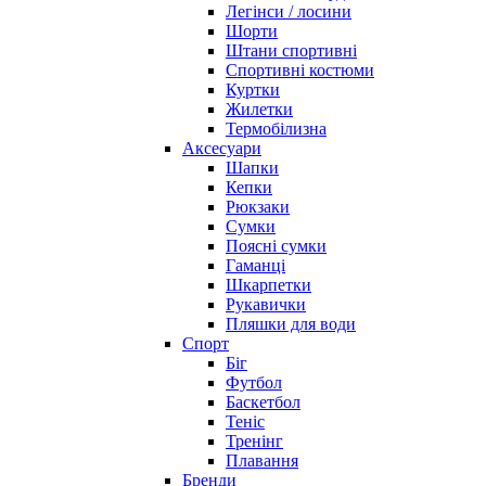
Легінси / лосини
Шорти
Штани спортивні
Спортивні костюми
Куртки
Жилетки
Термобілизна
Аксесуари
Шапки
Кепки
Рюкзаки
Сумки
Поясні сумки
Гаманці
Шкарпетки
Рукавички
Пляшки для води
Спорт
Біг
Футбол
Баскетбол
Теніс
Тренінг
Плавання
Бренди