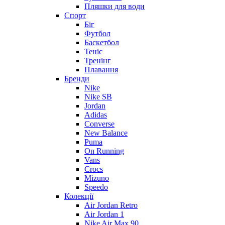
Пляшки для води
Спорт
Біг
Футбол
Баскетбол
Теніс
Тренінг
Плавання
Бренди
Nike
Nike SB
Jordan
Adidas
Converse
New Balance
Puma
On Running
Vans
Crocs
Mizuno
Speedo
Колекції
Air Jordan Retro
Air Jordan 1
Nike Air Max 90