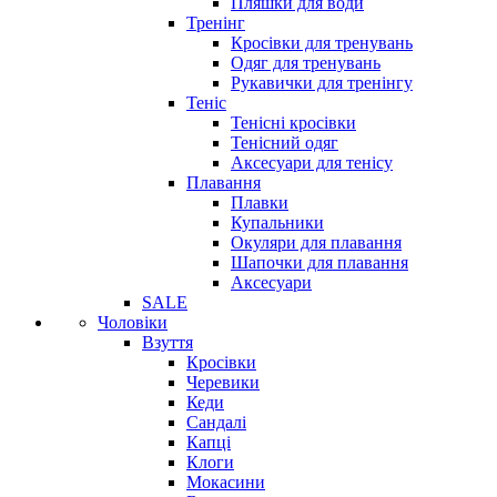
Пляшки для води
Тренінг
Кросівки для тренувань
Одяг для тренувань
Рукавички для тренінгу
Теніс
Тенісні кросівки
Тенісний одяг
Аксесуари для тенісу
Плавання
Плавки
Купальники
Окуляри для плавання
Шапочки для плавання
Аксесуари
SALE
Чоловіки
Взуття
Кросівки
Черевики
Кеди
Сандалі
Капці
Клоги
Мокасини