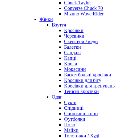
Chuck Taylor
Converse Chuck 70
Mizuno Wave Rider
Жінки
Взуття
Кросівки
Черевики
Скейтери / кеди
Балетки
Сандалі
Капці
Клоги
Мокасини
Баскетбольні кросівки
Кросівки для бігу
Кросівки для тренувань
Тенісні кросівки
Одяг
Сукні
Спідниці
Спортивні топи
Футболки
Поло
Майки
Толстовки / Худі