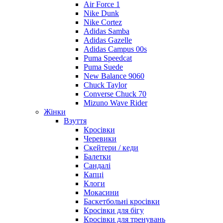
Air Force 1
Nike Dunk
Nike Cortez
Adidas Samba
Adidas Gazelle
Adidas Campus 00s
Puma Speedcat
Puma Suede
New Balance 9060
Chuck Taylor
Converse Chuck 70
Mizuno Wave Rider
Жінки
Взуття
Кросівки
Черевики
Скейтери / кеди
Балетки
Сандалі
Капці
Клоги
Мокасини
Баскетбольні кросівки
Кросівки для бігу
Кросівки для тренувань