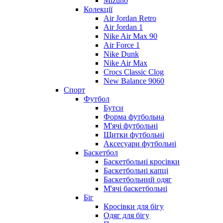
Mizuno
Колекції
Air Jordan Retro
Air Jordan 1
Nike Air Max 90
Air Force 1
Nike Dunk
Nike Air Max
Crocs Classic Clog
New Balance 9060
Спорт
Футбол
Бутси
Форма футбольна
М'ячі футбольні
Щитки футбольні
Аксесуари футбольні
Баскетбол
Баскетбольні кросівки
Баскетбольні капці
Баскетбольний одяг
М'ячі баскетбольні
Біг
Кросівки для бігу
Одяг для бігу