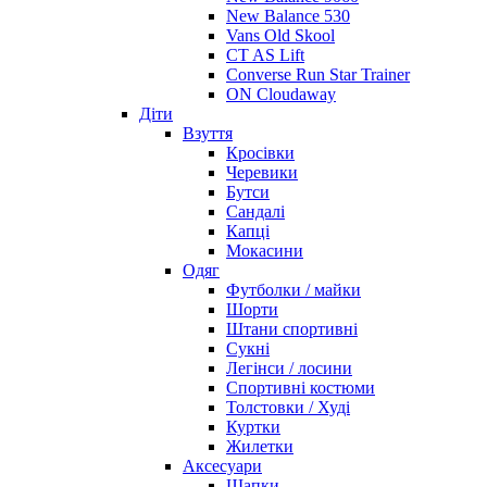
New Balance 530
Vans Old Skool
CT AS Lift
Converse Run Star Trainer
ON Cloudaway
Діти
Взуття
Кросівки
Черевики
Бутси
Сандалі
Капці
Мокасини
Одяг
Футболки / майки
Шорти
Штани спортивні
Сукні
Легінси / лосини
Спортивні костюми
Толстовки / Худі
Куртки
Жилетки
Аксесуари
Шапки