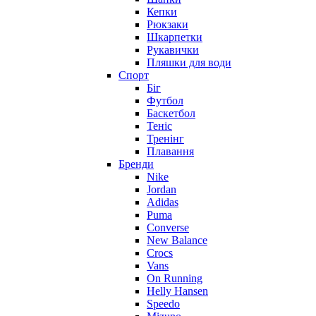
Кепки
Рюкзаки
Шкарпетки
Рукавички
Пляшки для води
Спорт
Біг
Футбол
Баскетбол
Теніс
Тренінг
Плавання
Бренди
Nike
Jordan
Adidas
Puma
Converse
New Balance
Crocs
Vans
On Running
Helly Hansen
Speedo