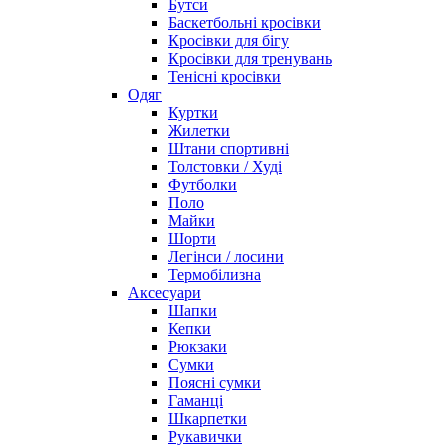
Бутси
Баскетбольні кросівки
Кросівки для бігу
Кросівки для тренувань
Тенісні кросівки
Одяг
Куртки
Жилетки
Штани спортивні
Толстовки / Худі
Футболки
Поло
Майки
Шорти
Легінси / лосини
Термобілизна
Аксесуари
Шапки
Кепки
Рюкзаки
Сумки
Поясні сумки
Гаманці
Шкарпетки
Рукавички