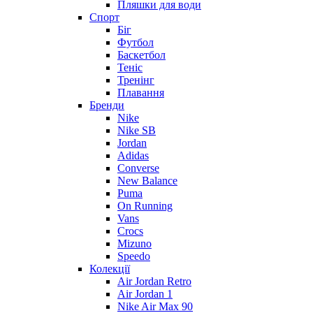
Пляшки для води
Спорт
Біг
Футбол
Баскетбол
Теніс
Тренінг
Плавання
Бренди
Nike
Nike SB
Jordan
Adidas
Converse
New Balance
Puma
On Running
Vans
Crocs
Mizuno
Speedo
Колекції
Air Jordan Retro
Air Jordan 1
Nike Air Max 90