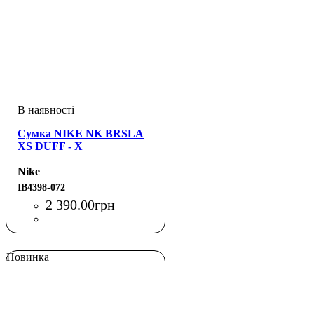
Сумка NIKE NK BRSLA
XS DUFF - X
Nike
IB4398-072
2 390
.
00
грн
Новинка