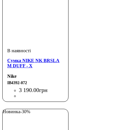
Сумка NIKE NK BRSLA
M DUFF - X
Nike
IB4392-072
3 190
.
00
грн
Новинка
-30%