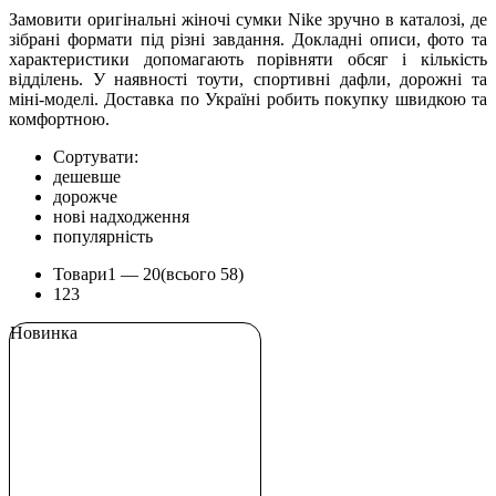
Замовити оригінальні жіночі сумки Nike зручно в каталозі, де
зібрані формати під різні завдання. Докладні описи, фото та
характеристики допомагають порівняти обсяг і кількість
відділень. У наявності тоути, спортивні дафли, дорожні та
міні-моделі. Доставка по Україні робить покупку швидкою та
комфортною.
Сортувати:
дешевше
дорожче
нові надходження
популярність
Товари
1 —
20
(всього 58)
1
2
3
Новинка