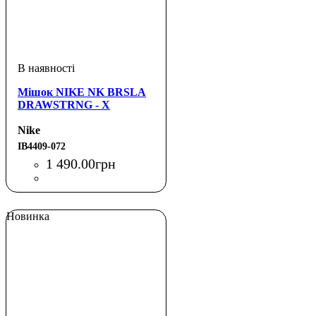
Мішок NIKE NK BRSLA
DRAWSTRNG - X
Nike
IB4409-072
1 490
.
00
грн
Новинка