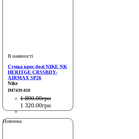
Сумка крос-боді NIKE NK
HERITGE CRSSBDY-
AIRMAX SP26
Nike
IM7439-010
1 890
.
00
грн
1 320
.
00
грн
Новинка