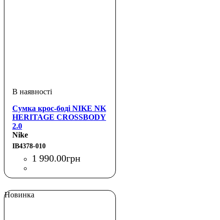
Сумка крос-боді NIKE NK
HERITAGE CROSSBODY
2.0
Nike
IB4378-010
1 990
.
00
грн
Новинка