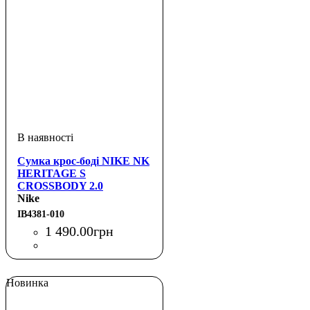
Сумка крос-боді NIKE NK
HERITAGE S
CROSSBODY 2.0
Nike
IB4381-010
1 490
.
00
грн
Новинка