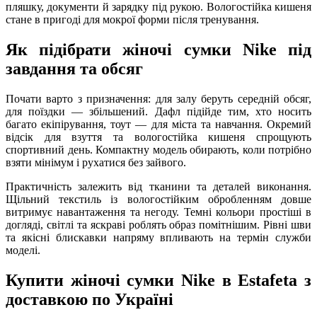
пляшку, документи й зарядку під рукою. Вологостійка кишеня
стане в пригоді для мокрої форми після тренування.
Як підібрати жіночі сумки Nike під
завдання та обсяг
Почати варто з призначення: для залу беруть середній обсяг,
для поїздки — збільшений. Дафл підійде тим, хто носить
багато екіпірування, тоут — для міста та навчання. Окремий
відсік для взуття та вологостійка кишеня спрощують
спортивний день. Компактну модель обирають, коли потрібно
взяти мінімум і рухатися без зайвого.
Практичність залежить від тканини та деталей виконання.
Щільний текстиль із вологостійким обробленням довше
витримує навантаження та негоду. Темні кольори простіші в
догляді, світлі та яскраві роблять образ помітнішим. Рівні шви
та якісні блискавки напряму впливають на термін служби
моделі.
Купити жіночі сумки Nike в Estafeta з
доставкою по Україні