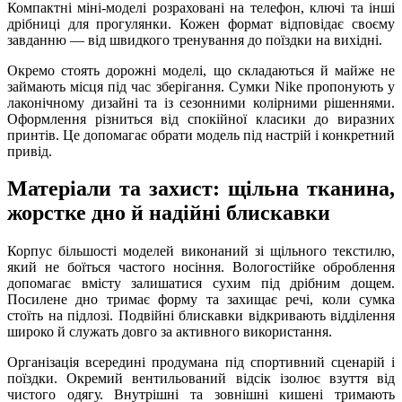
Компактні міні-моделі розраховані на телефон, ключі та інші
дрібниці для прогулянки. Кожен формат відповідає своєму
завданню — від швидкого тренування до поїздки на вихідні.
Окремо стоять дорожні моделі, що складаються й майже не
займають місця під час зберігання. Сумки Nike пропонують у
лаконічному дизайні та із сезонними колірними рішеннями.
Оформлення різниться від спокійної класики до виразних
принтів. Це допомагає обрати модель під настрій і конкретний
привід.
Матеріали та захист: щільна тканина,
жорстке дно й надійні блискавки
Корпус більшості моделей виконаний зі щільного текстилю,
який не боїться частого носіння. Вологостійке оброблення
допомагає вмісту залишатися сухим під дрібним дощем.
Посилене дно тримає форму та захищає речі, коли сумка
стоїть на підлозі. Подвійні блискавки відкривають відділення
широко й служать довго за активного використання.
Організація всередині продумана під спортивний сценарій і
поїздки. Окремий вентильований відсік ізолює взуття від
чистого одягу. Внутрішні та зовнішні кишені тримають