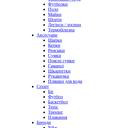
Футболки
Поло
Майки
Шорти
Легінси / лосини
Термобілизна
Аксесуари
Шапки
Кепки
Рюкзаки
Сумки
Поясні сумки
Гаманці
Шкарпетки
Рукавички
Пляшки для води
Спорт
Біг
Футбол
Баскетбол
Теніс
Тренінг
Плавання
Бренди
Nike