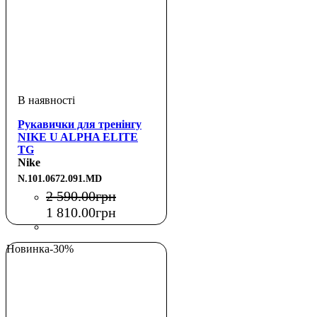
Рукавички для тренінгу
NIKE U ALPHA ELITE
TG
BLACK/BLACK/WHITE
Nike
M
N.101.0672.091.MD
2 590
.
00
грн
1 810
.
00
грн
Новинка
-30%