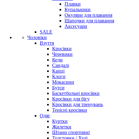
Плавки
Купальники
Окуляри для плавання
Шапочки для плавання
Аксесуари
SALE
Чоловіки
Взуття
Кросівки
Черевики
Кеди
Сандалі
Капці
Клоги
Мокасини
Бутси
Баскетбольні кросівки
Кросівки для бігу
Кросівки для тренувань
Тенісні кросівки
Одяг
Куртки
Жилетки
Штани спортивні
Толстовки / Худі