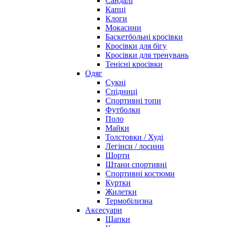
Сандалі
Капці
Клоги
Мокасини
Баскетбольні кросівки
Кросівки для бігу
Кросівки для тренувань
Тенісні кросівки
Одяг
Сукні
Спідниці
Спортивні топи
Футболки
Поло
Майки
Толстовки / Худі
Легінси / лосини
Шорти
Штани спортивні
Спортивні костюми
Куртки
Жилетки
Термобілизна
Аксесуари
Шапки