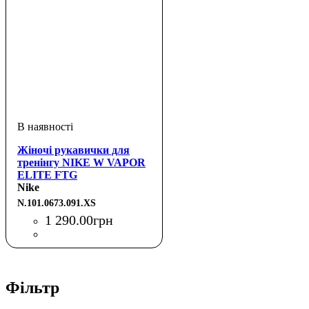
Жіночі рукавички для
тренінгу NIKE W VAPOR
ELITE FTG
BLACK/BLACK/WHITE
Nike
XS
N.101.0673.091.XS
1 290
.
00
грн
Фільтр