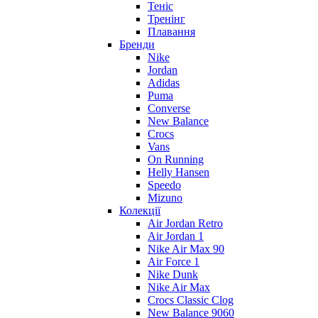
Теніс
Тренінг
Плавання
Бренди
Nike
Jordan
Adidas
Puma
Converse
New Balance
Crocs
Vans
On Running
Helly Hansen
Speedo
Mizuno
Колекції
Air Jordan Retro
Air Jordan 1
Nike Air Max 90
Air Force 1
Nike Dunk
Nike Air Max
Crocs Classic Clog
New Balance 9060