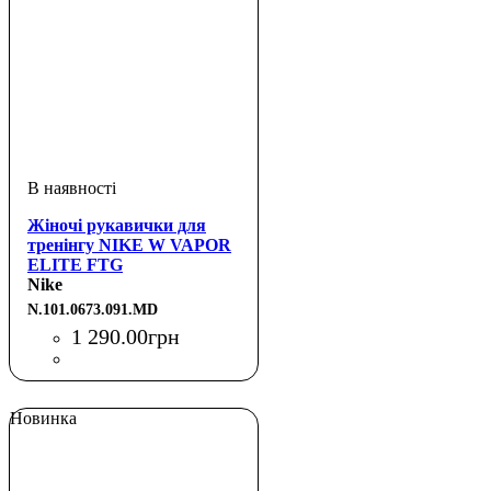
Жіночі рукавички для
тренінгу NIKE W VAPOR
ELITE FTG
BLACK/BLACK/WHITE
Nike
M
N.101.0673.091.MD
1 290
.
00
грн
Новинка