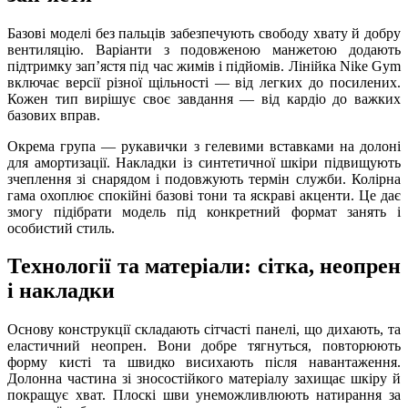
Базові моделі без пальців забезпечують свободу хвату й добру
вентиляцію. Варіанти з подовженою манжетою додають
підтримку запʼястя під час жимів і підйомів. Лінійка Nike Gym
включає версії різної щільності — від легких до посилених.
Кожен тип вирішує своє завдання — від кардіо до важких
базових вправ.
Окрема група — рукавички з гелевими вставками на долоні
для амортизації. Накладки із синтетичної шкіри підвищують
зчеплення зі снарядом і подовжують термін служби. Колірна
гама охоплює спокійні базові тони та яскраві акценти. Це дає
змогу підібрати модель під конкретний формат занять і
особистий стиль.
Технології та матеріали: сітка, неопрен
і накладки
Основу конструкції складають сітчасті панелі, що дихають, та
еластичний неопрен. Вони добре тягнуться, повторюють
форму кисті та швидко висихають після навантаження.
Долонна частина зі зносостійкого матеріалу захищає шкіру й
покращує хват. Плоскі шви унеможливлюють натирання за