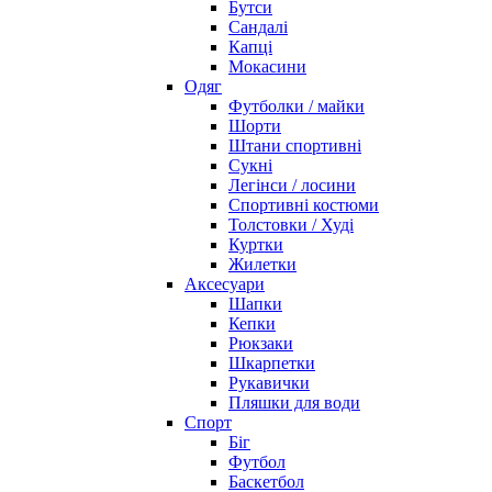
Бутси
Сандалі
Капці
Мокасини
Одяг
Футболки / майки
Шорти
Штани спортивні
Сукні
Легінси / лосини
Спортивні костюми
Толстовки / Худі
Куртки
Жилетки
Аксесуари
Шапки
Кепки
Рюкзаки
Шкарпетки
Рукавички
Пляшки для води
Спорт
Біг
Футбол
Баскетбол