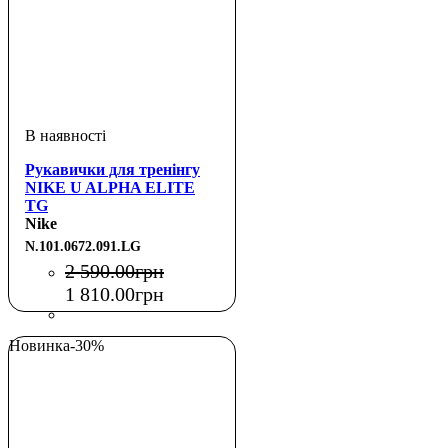
Рукавички для тренінгу
NIKE U ALPHA ELITE
TG
BLACK/BLACK/WHITE
Nike
L
N.101.0672.091.LG
2 590
.
00
грн
1 810
.
00
грн
Новинка
-30%