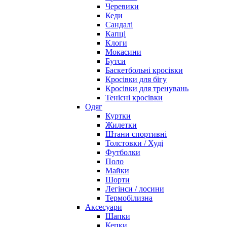
Черевики
Кеди
Сандалі
Капці
Клоги
Мокасини
Бутси
Баскетбольні кросівки
Кросівки для бігу
Кросівки для тренувань
Тенісні кросівки
Одяг
Куртки
Жилетки
Штани спортивні
Толстовки / Худі
Футболки
Поло
Майки
Шорти
Легінси / лосини
Термобілизна
Аксесуари
Шапки
Кепки