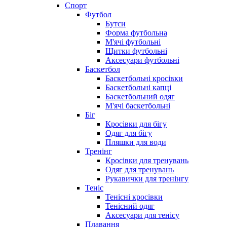
Спорт
Футбол
Бутси
Форма футбольна
М'ячі футбольні
Щитки футбольні
Аксесуари футбольні
Баскетбол
Баскетбольні кросівки
Баскетбольні капці
Баскетбольний одяг
М'ячі баскетбольні
Біг
Кросівки для бігу
Одяг для бігу
Пляшки для води
Тренінг
Кросівки для тренувань
Одяг для тренувань
Рукавички для тренінгу
Теніс
Тенісні кросівки
Тенісний одяг
Аксесуари для тенісу
Плавання