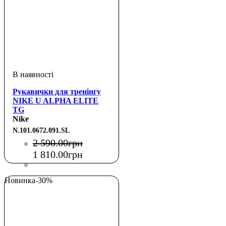
Рукавички для тренінгу
NIKE U ALPHA ELITE
TG
BLACK/BLACK/WHITE S
Nike
N.101.0672.091.SL
2 590
.
00
грн
1 810
.
00
грн
Новинка
-30%