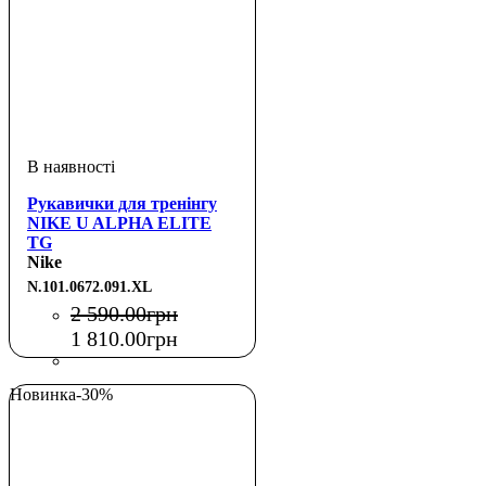
Рукавички для тренінгу
NIKE U ALPHA ELITE
TG
BLACK/BLACK/WHITE
Nike
XL
N.101.0672.091.XL
2 590
.
00
грн
1 810
.
00
грн
Новинка
-30%