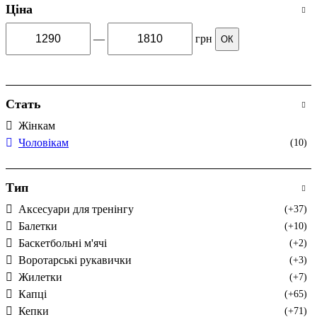
Ціна
—
грн
ОК
Стать
Жінкам
Чоловікам
(10)
Тип
Аксесуари для тренінгу
(+37)
Балетки
(+10)
Баскетбольні м'ячі
(+2)
Воротарські рукавички
(+3)
Жилетки
(+7)
Капці
(+65)
Кепки
(+71)