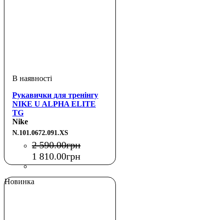
Рукавички для тренінгу
NIKE U ALPHA ELITE
TG
BLACK/BLACK/WHITE
Nike
XS
N.101.0672.091.XS
2 590
.
00
грн
1 810
.
00
грн
Новинка