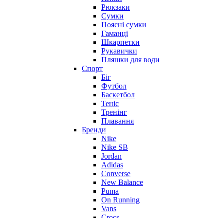
Рюкзаки
Сумки
Поясні сумки
Гаманці
Шкарпетки
Рукавички
Пляшки для води
Спорт
Біг
Футбол
Баскетбол
Теніс
Тренінг
Плавання
Бренди
Nike
Nike SB
Jordan
Adidas
Converse
New Balance
Puma
On Running
Vans
Crocs