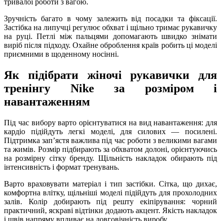
тривалої роботи з вагою.
Зручність багато в чому залежить від посадки та фіксації.
Застібка на липучці регулює обхват і щільно тримає рукавичку
на руці. Петлі між пальцями допомагають швидко знімати
виріб після підходу. Охайне оброблення країв робить ці моделі
приємними в щоденному носінні.
Як підібрати жіночі рукавички для
тренінгу Nike за розміром і
навантаженням
Під час вибору варто орієнтуватися на вид навантаження: для
кардіо підійдуть легкі моделі, для силових — посилені.
Підтримка запʼястя важлива під час роботи з великими вагами
та жимів. Розмір підбирають за обхватом долоні, орієнтуючись
на розмірну сітку бренду. Щільність накладок обирають під
інтенсивність і формат тренувань.
Варто враховувати матеріал і тип застібки. Сітка, що дихає,
комфортна влітку, щільніші моделі підійдуть для прохолодних
залів. Колір добирають під решту екіпірування: чорний
практичний, яскраві відтінки додають акцент. Якість накладок
і швів напряму впливає на довговічність виробу.