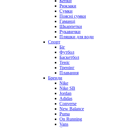
Кепки
Рюкзаки
Сумки
Поясні сумки
Гаманці
Шкарпетки
Рукавички
Пляшки для води
Спорт
Біг
Футбол
Баскетбол
Теніс
Тренінг
Плавання
Бренди
Nike
Nike SB
Jordan
Adidas
Converse
New Balance
Puma
On Running
Vans