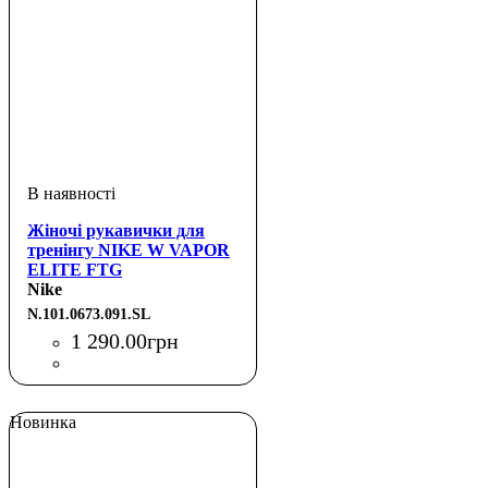
Жіночі рукавички для
тренінгу NIKE W VAPOR
ELITE FTG
BLACK/BLACK/WHITE S
Nike
N.101.0673.091.SL
1 290
.
00
грн
Новинка