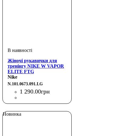
Жіночі рукавички для
тренінгу NIKE W VAPOR
ELITE FTG
BLACK/BLACK/WHITE
Nike
L
N.101.0673.091.LG
1 290
.
00
грн
Новинка