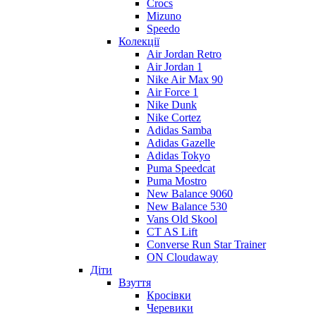
Crocs
Mizuno
Speedo
Колекції
Air Jordan Retro
Air Jordan 1
Nike Air Max 90
Air Force 1
Nike Dunk
Nike Cortez
Adidas Samba
Adidas Gazelle
Adidas Tokyo
Puma Speedcat
Puma Mostro
New Balance 9060
New Balance 530
Vans Old Skool
CT AS Lift
Converse Run Star Trainer
ON Cloudaway
Діти
Взуття
Кросівки
Черевики