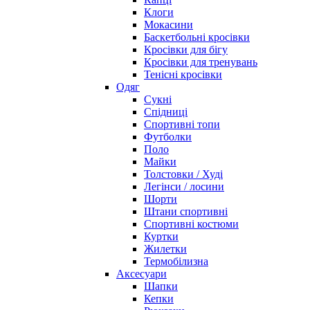
Клоги
Мокасини
Баскетбольні кросівки
Кросівки для бігу
Кросівки для тренувань
Тенісні кросівки
Одяг
Сукні
Спідниці
Спортивні топи
Футболки
Поло
Майки
Толстовки / Худі
Легінси / лосини
Шорти
Штани спортивні
Спортивні костюми
Куртки
Жилетки
Термобілизна
Аксесуари
Шапки
Кепки