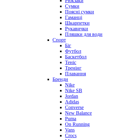
Рюкзаки
Сумки
Поясні сумки
Гаманці
Шкарпетки
Рукавички
Пляшки для води
Спорт
Біг
Футбол
Баскетбол
Теніс
Тренінг
Плавання
Бренди
Nike
Nike SB
Jordan
Adidas
Converse
New Balance
Puma
On Running
Vans
Crocs