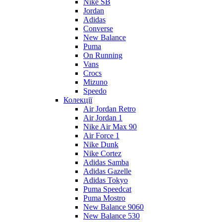
Nike SB
Jordan
Adidas
Converse
New Balance
Puma
On Running
Vans
Crocs
Mizuno
Speedo
Колекції
Air Jordan Retro
Air Jordan 1
Nike Air Max 90
Air Force 1
Nike Dunk
Nike Cortez
Adidas Samba
Adidas Gazelle
Adidas Tokyo
Puma Speedcat
Puma Mostro
New Balance 9060
New Balance 530