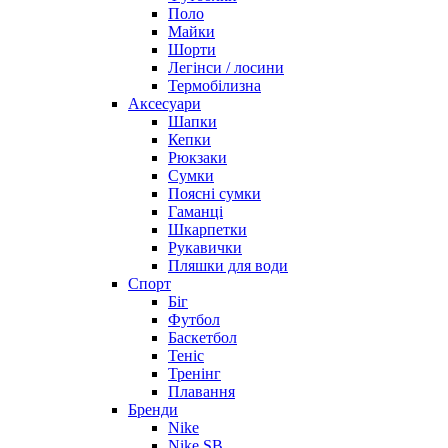
Поло
Майки
Шорти
Легінси / лосини
Термобілизна
Аксесуари
Шапки
Кепки
Рюкзаки
Сумки
Поясні сумки
Гаманці
Шкарпетки
Рукавички
Пляшки для води
Спорт
Біг
Футбол
Баскетбол
Теніс
Тренінг
Плавання
Бренди
Nike
Nike SB