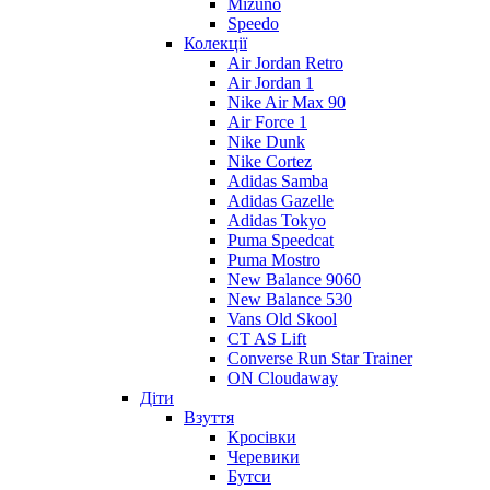
Mizuno
Speedo
Колекції
Air Jordan Retro
Air Jordan 1
Nike Air Max 90
Air Force 1
Nike Dunk
Nike Cortez
Adidas Samba
Adidas Gazelle
Adidas Tokyo
Puma Speedcat
Puma Mostro
New Balance 9060
New Balance 530
Vans Old Skool
CT AS Lift
Converse Run Star Trainer
ON Cloudaway
Діти
Взуття
Кросівки
Черевики
Бутси