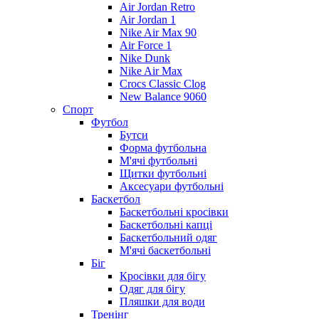
Air Jordan Retro
Air Jordan 1
Nike Air Max 90
Air Force 1
Nike Dunk
Nike Air Max
Crocs Classic Clog
New Balance 9060
Спорт
Футбол
Бутси
Форма футбольна
М'ячі футбольні
Щитки футбольні
Аксесуари футбольні
Баскетбол
Баскетбольні кросівки
Баскетбольні капці
Баскетбольний одяг
М'ячі баскетбольні
Біг
Кросівки для бігу
Одяг для бігу
Пляшки для води
Тренінг