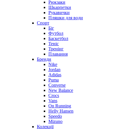
Рюкзаки
Шкарпетки
Рукавички
Пляшки для води
Спорт
Біг
Футбол
Баскетбол
Теніс
Тренінг
Плавання
Бренди
Nike
Jordan
Adidas
Puma
Converse
New Balance
Crocs
Vans
On Running
Helly Hansen
Speedo
Mizuno
Колекції