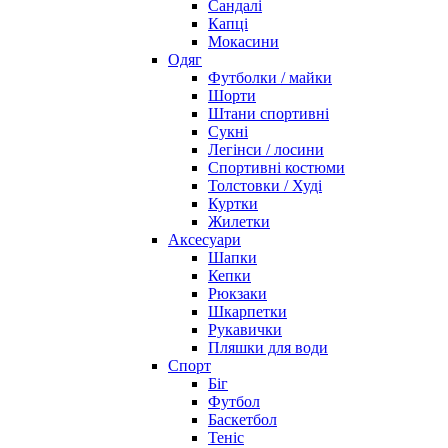
Сандалі
Капці
Мокасини
Одяг
Футболки / майки
Шорти
Штани спортивні
Сукні
Легінси / лосини
Спортивні костюми
Толстовки / Худі
Куртки
Жилетки
Аксесуари
Шапки
Кепки
Рюкзаки
Шкарпетки
Рукавички
Пляшки для води
Спорт
Біг
Футбол
Баскетбол
Теніс