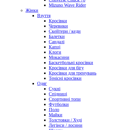
Mizuno Wave Rider
Жінки
Взуття
Кросівки
Черевики
Скейтери / кеди
Балетки
Сандалі
Капці
Клоги
Мокасини
Баскетбольні кросівки
Кросівки для бігу
Кросівки для тренувань
Тенісні кросівки
Одяг
Сукні
Спідниці
Спортивні топи
Футболки
Поло
Майки
Толстовки / Худі
Легінси / лосини