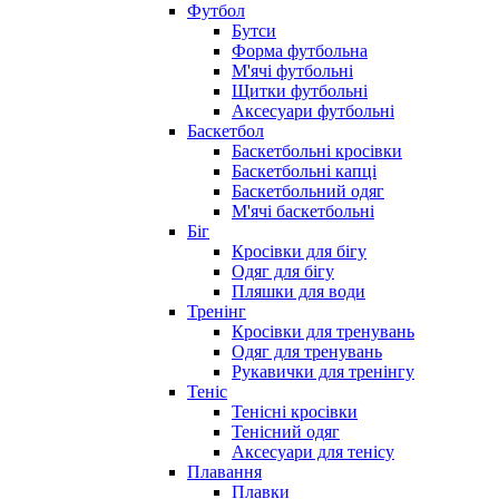
Футбол
Бутси
Форма футбольна
М'ячі футбольні
Щитки футбольні
Аксесуари футбольні
Баскетбол
Баскетбольні кросівки
Баскетбольні капці
Баскетбольний одяг
М'ячі баскетбольні
Біг
Кросівки для бігу
Одяг для бігу
Пляшки для води
Тренінг
Кросівки для тренувань
Одяг для тренувань
Рукавички для тренінгу
Теніс
Тенісні кросівки
Тенісний одяг
Аксесуари для тенісу
Плавання
Плавки