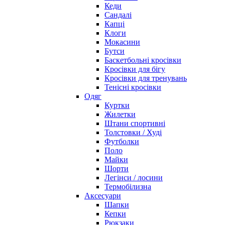
Кеди
Сандалі
Капці
Клоги
Мокасини
Бутси
Баскетбольні кросівки
Кросівки для бігу
Кросівки для тренувань
Тенісні кросівки
Одяг
Куртки
Жилетки
Штани спортивні
Толстовки / Худі
Футболки
Поло
Майки
Шорти
Легінси / лосини
Термобілизна
Аксесуари
Шапки
Кепки
Рюкзаки