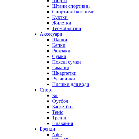
Шорти
Штани спортивні
Спортивні костюми
Куртки
Жилетки
Термобілизна
Аксесуари
Шапки
Кепки
Рюкзаки
Сумки
Поясні сумки
Гаманці
Шкарпетки
Рукавички
Пляшки для води
Спорт
Біг
Футбол
Баскетбол
Теніс
Тренінг
Плавання
Бренди
Nike