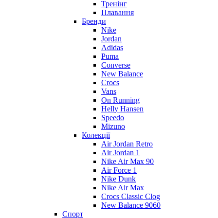
Тренінг
Плавання
Бренди
Nike
Jordan
Adidas
Puma
Converse
New Balance
Crocs
Vans
On Running
Helly Hansen
Speedo
Mizuno
Колекції
Air Jordan Retro
Air Jordan 1
Nike Air Max 90
Air Force 1
Nike Dunk
Nike Air Max
Crocs Classic Clog
New Balance 9060
Спорт