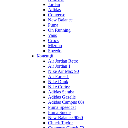
Jordan
Adidas
Converse
New Balance
Puma
On Running
Vans
Crocs
Mizuno
Speedo
Колекції
Air Jordan Retro
Air Jordan 1
Nike Air Max 90
Air Force 1
Nike Dunk
Nike Cortez
Adidas Samba
Adidas Gazelle
Adidas Campus 00s
Puma Speedcat
Puma Suede
New Balance 9060
Chuck Taylor
Converse Chuck 70