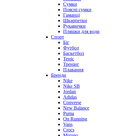
Сумки
Поясні сумки
Гаманці
Шкарпетки
Рукавички
Пляшки для води
Спорт
Біг
Футбол
Баскетбол
Теніс
Тренінг
Плавання
Бренди
Nike
Nike SB
Jordan
Adidas
Converse
New Balance
Puma
On Running
Vans
Crocs
Mizuno