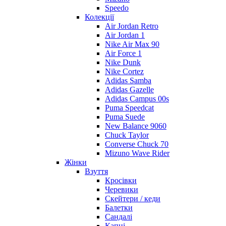
Speedo
Колекції
Air Jordan Retro
Air Jordan 1
Nike Air Max 90
Air Force 1
Nike Dunk
Nike Cortez
Adidas Samba
Adidas Gazelle
Adidas Campus 00s
Puma Speedcat
Puma Suede
New Balance 9060
Chuck Taylor
Converse Chuck 70
Mizuno Wave Rider
Жінки
Взуття
Кросівки
Черевики
Скейтери / кеди
Балетки
Сандалі
Капці