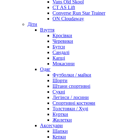
Vans Old Skool
CT AS Lift
Converse Run Star Trainer
ON Cloudaway
Діти
Взуття
Кросівки
Черевики
Бутси
Сандалі
Капці
Мокасини
Одяг
Футболки / майки
Шорти
Штани спортивні
Сукні
Легінси / лосини
Спортивні костюми
Толстовки / Худі
Куртки
Жилетки
Аксесуари
Шапки
Кепки