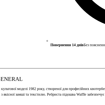
Повернення 14 днів
Без поясненн
 GENERAL
 культової моделі 1982 року, створеної для професійних квотер
 з якісної замші та текстилю. Ребриста підошва Waffle забезпечу