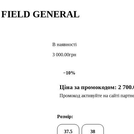
S FIELD GENERAL
3 000
.
00
грн
−10%
Ціна за промокодом:
2 700
.
Промокод активуйте на сайті партнер
Розмір:
37.5
38