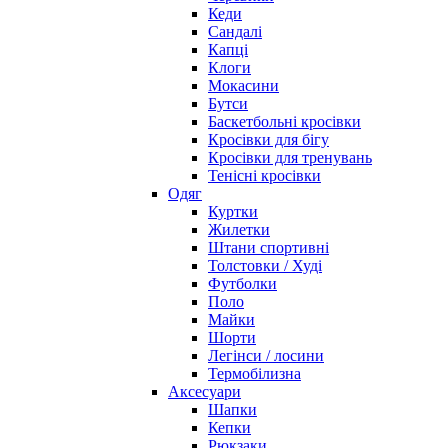
Кеди
Сандалі
Капці
Клоги
Мокасини
Бутси
Баскетбольні кросівки
Кросівки для бігу
Кросівки для тренувань
Тенісні кросівки
Одяг
Куртки
Жилетки
Штани спортивні
Толстовки / Худі
Футболки
Поло
Майки
Шорти
Легінси / лосини
Термобілизна
Аксесуари
Шапки
Кепки
Рюкзаки