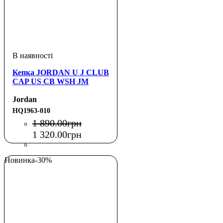
Кепка JORDAN U J CLUB
CAP US CB WSH JM
Jordan
HQ1963-010
1 890
.
00
грн
1 320
.
00
грн
Новинка
-30%