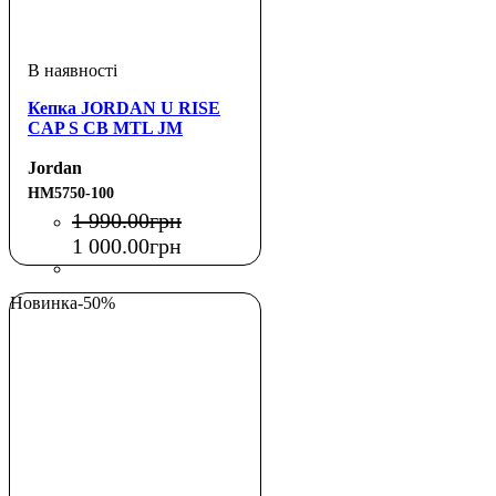
Кепка JORDAN U RISE
CAP S CB MTL JM
Jordan
HM5750-100
1 990
.
00
грн
1 000
.
00
грн
Новинка
-50%