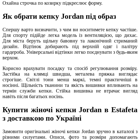
Охайна строчка по козирку підкреслює форму.
Як обрати кепку Jordan під образ
Спершу варто визначити, з чим ви носитимете кепку частіше.
Для спорту підійде легка модель із вентиляцією, що дихає.
Для міста беруть щільну бавовну та лаконічний стриманий
дизайн. Відтінок добирають під верхній одяг і палітру
гардероба. Універсальні відтінки легко поєднувати з будь-яким
верхом.
Корисно врахувати посадку та спосіб регулювання розміру.
Застібка на клямці швидша, металева пряжка виглядає
строгіше. Світлі тони менш маркі, темні практичніші в
носінні. Щільність тканини та якість вишивки впливають на
термін служби кепки. Стійка вишивка не втрачає вигляд
навіть після багатьох носінь.
Купити жіночі кепки Jordan в Estafeta
з доставкою по Україні
Замовити оригінальні жіночі кепки Jordan зручно в каталозі з
різними силуетами. Описи, фото та розміри допомагають