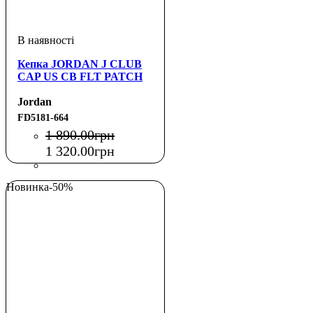
Кепка JORDAN J CLUB
CAP US CB FLT PATCH
Jordan
FD5181-664
1 890
.
00
грн
1 320
.
00
грн
Новинка
-50%