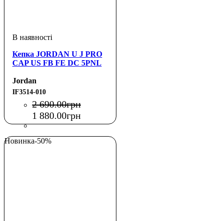
Кепка JORDAN U J PRO
CAP US FB FE DC 5PNL
Jordan
IF3514-010
2 690
.
00
грн
1 880
.
00
грн
Новинка
-50%