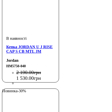
Кепка JORDAN U J RISE
CAP S CB MTL JM
Jordan
HM5750-040
2 190
.
00
грн
1 530
.
00
грн
Новинка
-30%