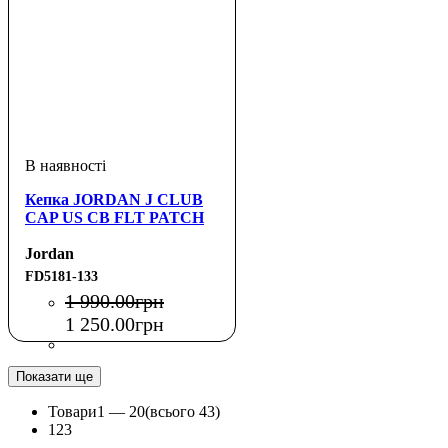
Кепка JORDAN J CLUB
CAP US CB FLT PATCH
Jordan
FD5181-133
1 990
.
00
грн
1 250
.
00
грн
Показати ще
Товари
1 —
20
(всього 43)
1
2
3