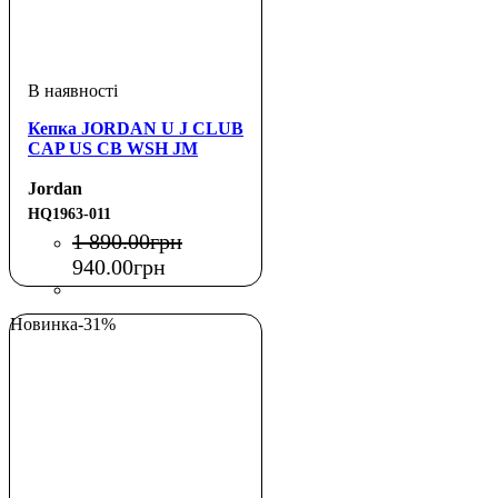
Кепка JORDAN U J CLUB
CAP US CB WSH JM
Jordan
HQ1963-011
1 890
.
00
грн
940
.
00
грн
Новинка
-31%