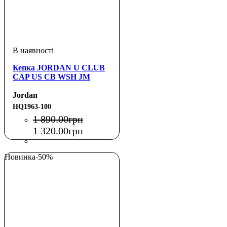
Кепка JORDAN U CLUB
CAP US CB WSH JM
Jordan
HQ1963-100
1 890
.
00
грн
1 320
.
00
грн
Новинка
-50%