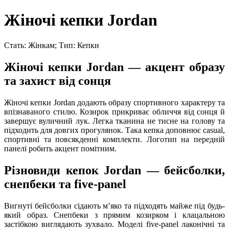
Жіночі кепки Jordan
Стать: Жінкам; Тип: Кепки
Жіночі кепки Jordan — акцент образу
та захист від сонця
Жіночі кепки Jordan додають образу спортивного характеру та
впізнаваного стилю. Козирок прикриває обличчя від сонця й
завершує вуличний лук. Легка тканина не тисне на голову та
підходить для довгих прогулянок. Така кепка доповнює casual,
спортивні та повсякденні комплекти. Логотип на передній
панелі робить акцент помітним.
Різновиди кепок Jordan — бейсболки,
снепбеки та five-panel
Вигнуті бейсболки сідають мʼяко та підходять майже під будь-
який образ. Снепбеки з прямим козирком і клацальною
застібкою виглядають зухвало. Моделі five-panel лаконічні та