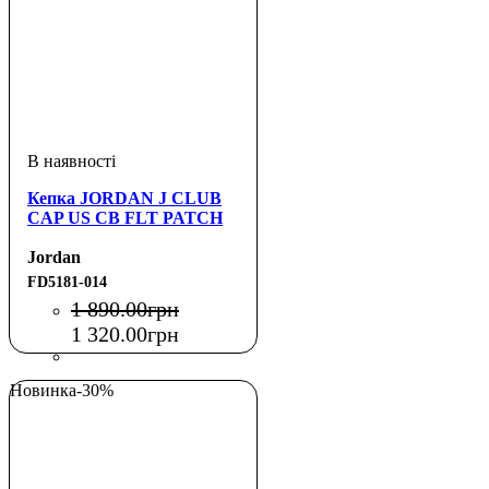
Кепка JORDAN J CLUB
CAP US CB FLT PATCH
Jordan
FD5181-014
1 890
.
00
грн
1 320
.
00
грн
Новинка
-30%