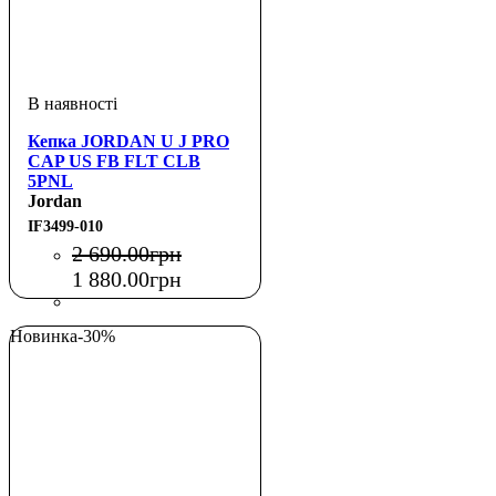
Кепка JORDAN U J PRO
CAP US FB FLT CLB
5PNL
Jordan
IF3499-010
2 690
.
00
грн
1 880
.
00
грн
Новинка
-30%