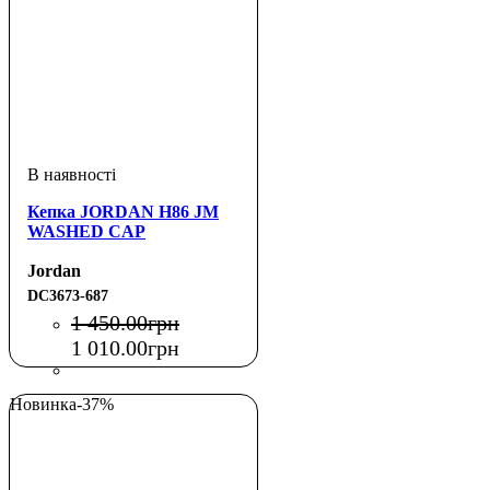
Кепка JORDAN H86 JM
WASHED CAP
Jordan
DC3673-687
1 450
.
00
грн
1 010
.
00
грн
Новинка
-37%