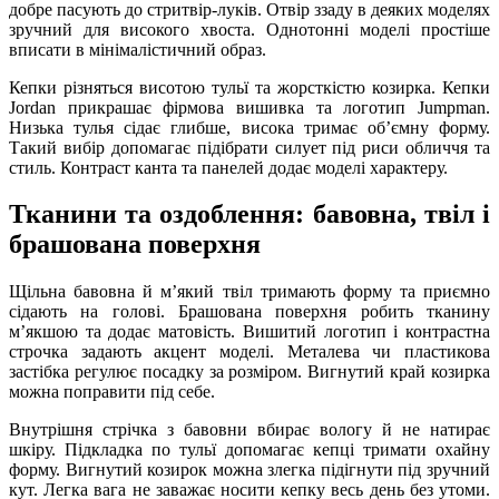
добре пасують до стритвір-луків. Отвір ззаду в деяких моделях
зручний для високого хвоста. Однотонні моделі простіше
вписати в мінімалістичний образ.
Кепки різняться висотою тульї та жорсткістю козирка. Кепки
Jordan прикрашає фірмова вишивка та логотип Jumpman.
Низька тулья сідає глибше, висока тримає обʼємну форму.
Такий вибір допомагає підібрати силует під риси обличчя та
стиль. Контраст канта та панелей додає моделі характеру.
Тканини та оздоблення: бавовна, твіл і
брашована поверхня
Щільна бавовна й мʼякий твіл тримають форму та приємно
сідають на голові. Брашована поверхня робить тканину
мʼякшою та додає матовість. Вишитий логотип і контрастна
строчка задають акцент моделі. Металева чи пластикова
застібка регулює посадку за розміром. Вигнутий край козирка
можна поправити під себе.
Внутрішня стрічка з бавовни вбирає вологу й не натирає
шкіру. Підкладка по тульї допомагає кепці тримати охайну
форму. Вигнутий козирок можна злегка підігнути під зручний
кут. Легка вага не заважає носити кепку весь день без утоми.