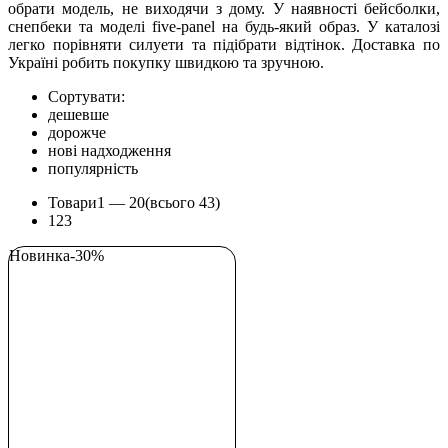
обрати модель, не виходячи з дому. У наявності бейсболки,
снепбеки та моделі five-panel на будь-який образ. У каталозі
легко порівняти силуети та підібрати відтінок. Доставка по
Україні робить покупку швидкою та зручною.
Сортувати:
дешевше
дорожче
нові надходження
популярність
Товари
1 —
20
(всього 43)
1
2
3
Новинка
-30%