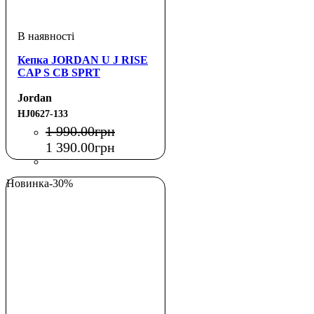
Кепка JORDAN U J RISE
CAP S CB SPRT
Jordan
HJ0627-133
1 990
.
00
грн
1 390
.
00
грн
Новинка
-30%