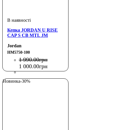
Кепка JORDAN U RISE
CAP S CB MTL JM
Jordan
HM5750-100
1 990
.
00
грн
1 000
.
00
грн
Новинка
-30%