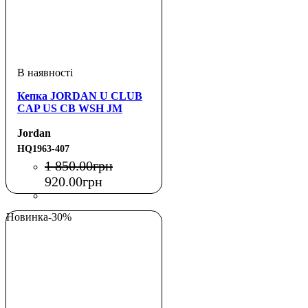
Кепка JORDAN U CLUB
CAP US CB WSH JM
Jordan
HQ1963-407
1 850
.
00
грн
920
.
00
грн
Новинка
-30%