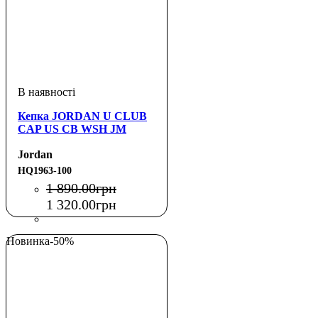
Кепка JORDAN U CLUB
CAP US CB WSH JM
Jordan
HQ1963-100
1 890
.
00
грн
1 320
.
00
грн
Новинка
-50%