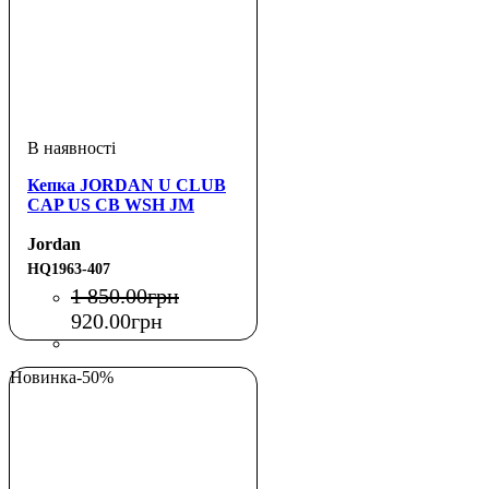
Кепка JORDAN U CLUB
CAP US CB WSH JM
Jordan
HQ1963-407
1 850
.
00
грн
920
.
00
грн
Новинка
-50%