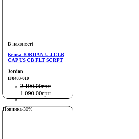
Кепка JORDAN U J CLB
CAP US CB FLT SCRPT
Jordan
IF8483-010
2 190
.
00
грн
1 090
.
00
грн
Новинка
-30%