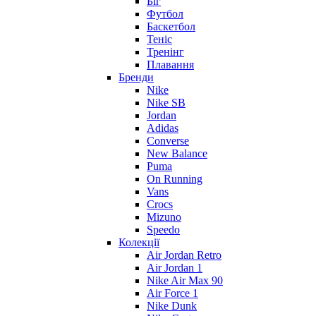
Біг
Футбол
Баскетбол
Теніс
Тренінг
Плавання
Бренди
Nike
Nike SB
Jordan
Adidas
Converse
New Balance
Puma
On Running
Vans
Crocs
Mizuno
Speedo
Колекції
Air Jordan Retro
Air Jordan 1
Nike Air Max 90
Air Force 1
Nike Dunk