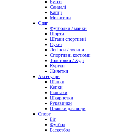
Бутси
Сандалі
Капці
Мокасини
Одяг
Футболки / майки
Шорти
Штани спортивні
Сукні
Легінси / лосини
Спортивні костюми
Толстовки / Худі
Куртки
Жилетки
Аксесуари
Шапки
Кепки
Рюкзаки
Шкарпетки
Рукавички
Пляшки для води
Спорт
Біг
Футбол
Баскетбол