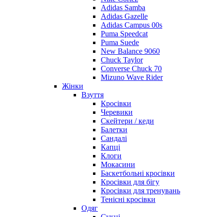
Adidas Samba
Adidas Gazelle
Adidas Campus 00s
Puma Speedcat
Puma Suede
New Balance 9060
Chuck Taylor
Converse Chuck 70
Mizuno Wave Rider
Жінки
Взуття
Кросівки
Черевики
Скейтери / кеди
Балетки
Сандалі
Капці
Клоги
Мокасини
Баскетбольні кросівки
Кросівки для бігу
Кросівки для тренувань
Тенісні кросівки
Одяг
Сукні