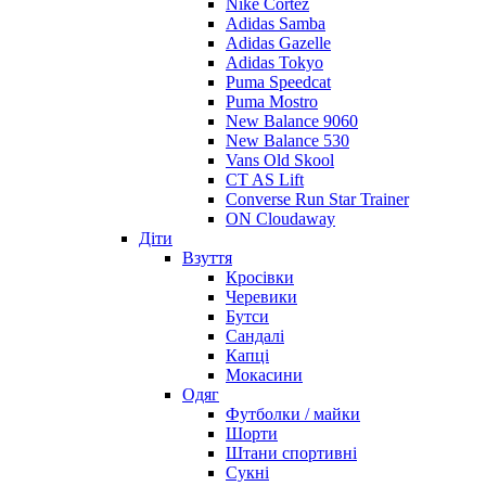
Nike Cortez
Adidas Samba
Adidas Gazelle
Adidas Tokyo
Puma Speedcat
Puma Mostro
New Balance 9060
New Balance 530
Vans Old Skool
CT AS Lift
Converse Run Star Trainer
ON Cloudaway
Діти
Взуття
Кросівки
Черевики
Бутси
Сандалі
Капці
Мокасини
Одяг
Футболки / майки
Шорти
Штани спортивні
Сукні