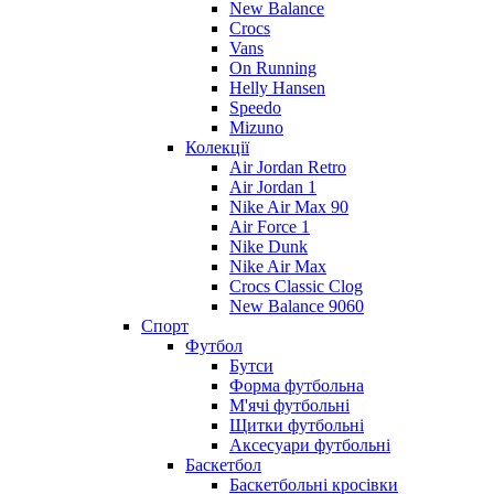
New Balance
Crocs
Vans
On Running
Helly Hansen
Speedo
Mizuno
Колекції
Air Jordan Retro
Air Jordan 1
Nike Air Max 90
Air Force 1
Nike Dunk
Nike Air Max
Crocs Classic Clog
New Balance 9060
Спорт
Футбол
Бутси
Форма футбольна
М'ячі футбольні
Щитки футбольні
Аксесуари футбольні
Баскетбол
Баскетбольні кросівки