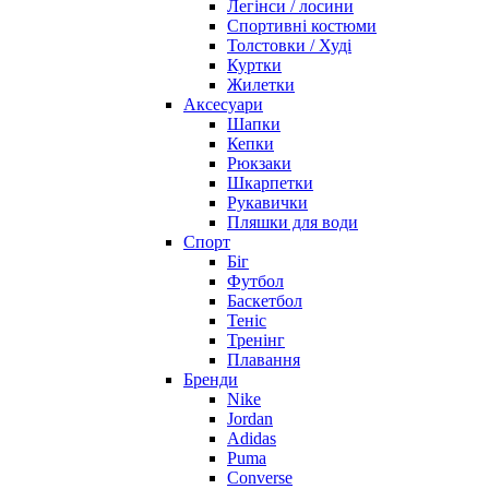
Легінси / лосини
Спортивні костюми
Толстовки / Худі
Куртки
Жилетки
Аксесуари
Шапки
Кепки
Рюкзаки
Шкарпетки
Рукавички
Пляшки для води
Спорт
Біг
Футбол
Баскетбол
Теніс
Тренінг
Плавання
Бренди
Nike
Jordan
Adidas
Puma
Converse