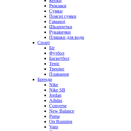
Кепки
Рюкзаки
Сумки
Поясні сумки
Гаманці
Шкарпетки
Рукавички
Пляшки для води
Спорт
Біг
Футбол
Баскетбол
Теніс
Тренінг
Плавання
Бренди
Nike
Nike SB
Jordan
Adidas
Converse
New Balance
Puma
On Running
Vans