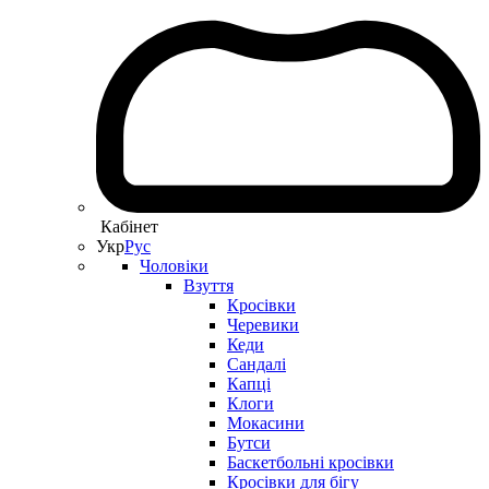
Кабінет
Укр
Рус
Чоловіки
Взуття
Кросівки
Черевики
Кеди
Сандалі
Капці
Клоги
Мокасини
Бутси
Баскетбольні кросівки
Кросівки для бігу