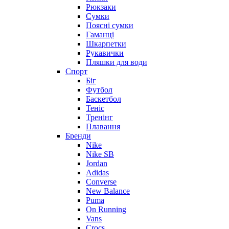
Рюкзаки
Сумки
Поясні сумки
Гаманці
Шкарпетки
Рукавички
Пляшки для води
Спорт
Біг
Футбол
Баскетбол
Теніс
Тренінг
Плавання
Бренди
Nike
Nike SB
Jordan
Adidas
Converse
New Balance
Puma
On Running
Vans
Crocs