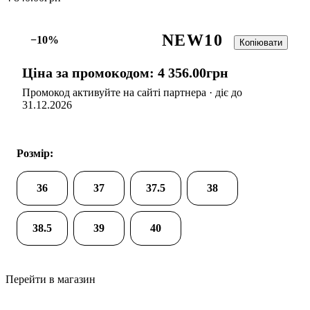
NEW10
−10%
Копіювати
Ціна за промокодом:
4 356
.
00
грн
Промокод активуйте на сайті партнера · діє до
31.12.2026
Розмір:
36
37
37.5
38
38.5
39
40
Перейти в магазин