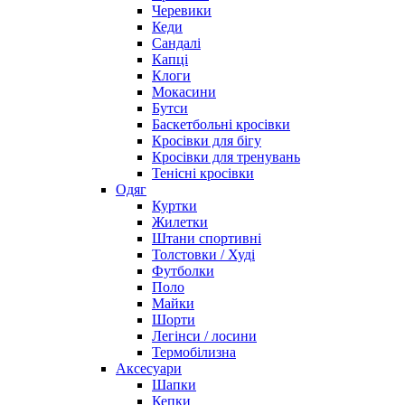
Черевики
Кеди
Сандалі
Капці
Клоги
Мокасини
Бутси
Баскетбольні кросівки
Кросівки для бігу
Кросівки для тренувань
Тенісні кросівки
Одяг
Куртки
Жилетки
Штани спортивні
Толстовки / Худі
Футболки
Поло
Майки
Шорти
Легінси / лосини
Термобілизна
Аксесуари
Шапки
Кепки