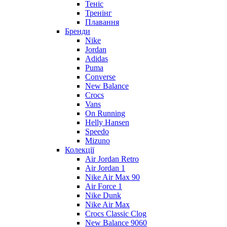
Теніс
Тренінг
Плавання
Бренди
Nike
Jordan
Adidas
Puma
Converse
New Balance
Crocs
Vans
On Running
Helly Hansen
Speedo
Mizuno
Колекції
Air Jordan Retro
Air Jordan 1
Nike Air Max 90
Air Force 1
Nike Dunk
Nike Air Max
Crocs Classic Clog
New Balance 9060