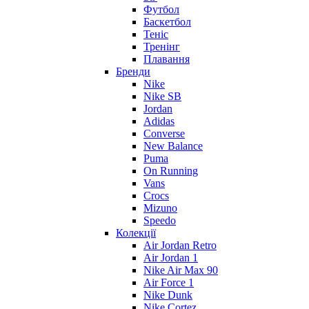
Футбол
Баскетбол
Теніс
Тренінг
Плавання
Бренди
Nike
Nike SB
Jordan
Adidas
Converse
New Balance
Puma
On Running
Vans
Crocs
Mizuno
Speedo
Колекції
Air Jordan Retro
Air Jordan 1
Nike Air Max 90
Air Force 1
Nike Dunk
Nike Cortez