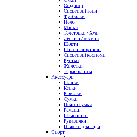
Спідниці
Спортивні топи
Футболки
Поло
Майки
Толстовки / Худі
Легінси / лосини
Шорти
Штани спортивні
Спортивні костюми
Куртки
Жилетки
Термобілизна
Аксесуари
Шапки
Кепки
Рюкзаки
Сумки
Поясні сумки
Гаманці
Шкарпетки
Рукавички
Пляшки для води
Спорт