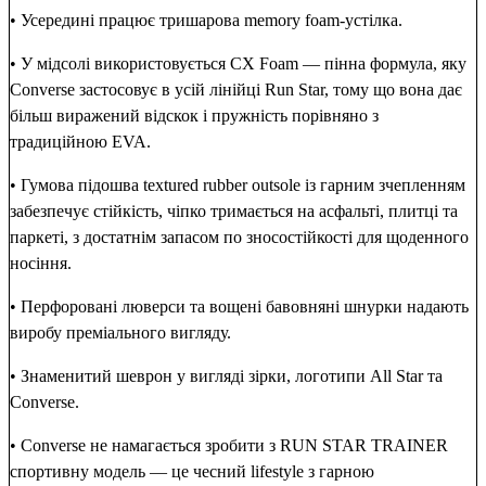
• Усередині працює тришарова memory foam-устілка.
• У мідсолі використовується CX Foam — пінна формула, яку
Converse застосовує в усій лінійці Run Star, тому що вона дає
більш виражений відскок і пружність порівняно з
традиційною EVA.
• Гумова підошва textured rubber outsole із гарним зчепленням
забезпечує стійкість, чіпко тримається на асфальті, плитці та
паркеті, з достатнім запасом по зносостійкості для щоденного
носіння.
• Перфоровані люверси та вощені бавовняні шнурки надають
виробу преміального вигляду.
• Знаменитий шеврон у вигляді зірки, логотипи All Star та
Converse.
• Converse не намагається зробити з RUN STAR TRAINER
спортивну модель — це чесний lifestyle з гарною