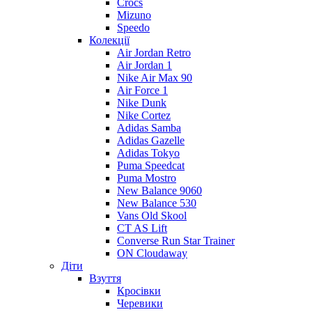
Crocs
Mizuno
Speedo
Колекції
Air Jordan Retro
Air Jordan 1
Nike Air Max 90
Air Force 1
Nike Dunk
Nike Cortez
Adidas Samba
Adidas Gazelle
Adidas Tokyo
Puma Speedcat
Puma Mostro
New Balance 9060
New Balance 530
Vans Old Skool
CT AS Lift
Converse Run Star Trainer
ON Cloudaway
Діти
Взуття
Кросівки
Черевики