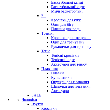
Баскетбольні капці
Баскетбольний одяг
М'ячі баскетбольні
Біг
Кросівки для бігу
Одяг для бігу
Пляшки для води
Тренінг
Кросівки для тренувань
Одяг для тренувань
Рукавички для тренінгу
Теніс
Тенісні кросівки
Тенісний одяг
Аксесуари для тенісу
Плавання
Плавки
Купальники
Окуляри для плавання
Шапочки для плавання
Аксесуари
SALE
Чоловіки
Взуття
Кросівки