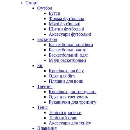
Спорт
Футбол
Бутси
Форма футбольна
М'ячі футбольні
Щитки футбольні
Аксесуари футбольні
Баскетбол
Баскетбольні кросівки
Баскетбольні капці
Баскетбольний одяг
М'ячі баскетбольні
Біг
Кросівки для бігу
Одяг для бігу
Пляшки для води
Тренінг
Кросівки для тренувань
Одяг для тренувань
Рукавички для тренінгу
Теніс
Тенісні кросівки
Тенісний одяг
Аксесуари для тенісу
Плавання