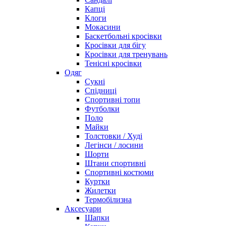
Капці
Клоги
Мокасини
Баскетбольні кросівки
Кросівки для бігу
Кросівки для тренувань
Тенісні кросівки
Одяг
Сукні
Спідниці
Спортивні топи
Футболки
Поло
Майки
Толстовки / Худі
Легінси / лосини
Шорти
Штани спортивні
Спортивні костюми
Куртки
Жилетки
Термобілизна
Аксесуари
Шапки