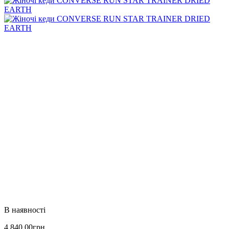
4 840
.
00
грн