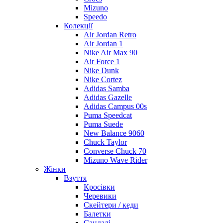
Mizuno
Speedo
Колекції
Air Jordan Retro
Air Jordan 1
Nike Air Max 90
Air Force 1
Nike Dunk
Nike Cortez
Adidas Samba
Adidas Gazelle
Adidas Campus 00s
Puma Speedcat
Puma Suede
New Balance 9060
Chuck Taylor
Converse Chuck 70
Mizuno Wave Rider
Жінки
Взуття
Кросівки
Черевики
Скейтери / кеди
Балетки
Сандалі