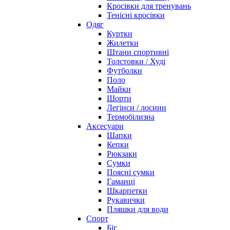
Кросівки для тренувань
Тенісні кросівки
Одяг
Куртки
Жилетки
Штани спортивні
Толстовки / Худі
Футболки
Поло
Майки
Шорти
Легінси / лосини
Термобілизна
Аксесуари
Шапки
Кепки
Рюкзаки
Сумки
Поясні сумки
Гаманці
Шкарпетки
Рукавички
Пляшки для води
Спорт
Біг