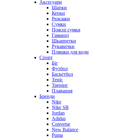
Аксесуари
Шапки
Кепки
Рюкзаки
Сумки
Поясні сумки
Гаманці
Шкарпетки
Рукавички
Пляшки для води
Спорт
Біг
Футбол
Баскетбол
Теніс
Тренінг
Плавання
Бренди
Nike
Nike SB
Jordan
Adidas
Converse
New Balance
Puma