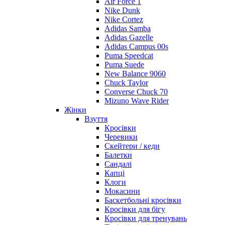
Air Force 1
Nike Dunk
Nike Cortez
Adidas Samba
Adidas Gazelle
Adidas Campus 00s
Puma Speedcat
Puma Suede
New Balance 9060
Chuck Taylor
Converse Chuck 70
Mizuno Wave Rider
Жінки
Взуття
Кросівки
Черевики
Скейтери / кеди
Балетки
Сандалі
Капці
Клоги
Мокасини
Баскетбольні кросівки
Кросівки для бігу
Кросівки для тренувань