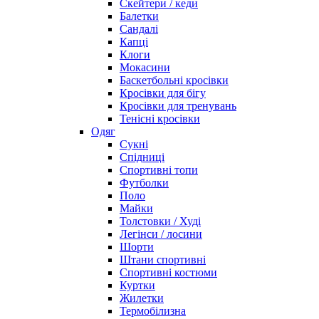
Скейтери / кеди
Балетки
Сандалі
Капці
Клоги
Мокасини
Баскетбольні кросівки
Кросівки для бігу
Кросівки для тренувань
Тенісні кросівки
Одяг
Сукні
Спідниці
Спортивні топи
Футболки
Поло
Майки
Толстовки / Худі
Легінси / лосини
Шорти
Штани спортивні
Спортивні костюми
Куртки
Жилетки
Термобілизна