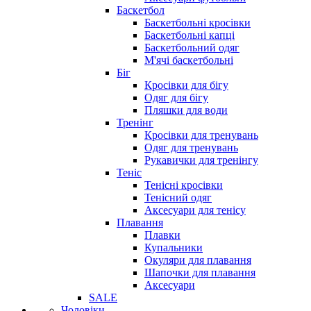
Баскетбол
Баскетбольні кросівки
Баскетбольні капці
Баскетбольний одяг
М'ячі баскетбольні
Біг
Кросівки для бігу
Одяг для бігу
Пляшки для води
Тренінг
Кросівки для тренувань
Одяг для тренувань
Рукавички для тренінгу
Теніс
Тенісні кросівки
Тенісний одяг
Аксесуари для тенісу
Плавання
Плавки
Купальники
Окуляри для плавання
Шапочки для плавання
Аксесуари
SALE
Чоловіки