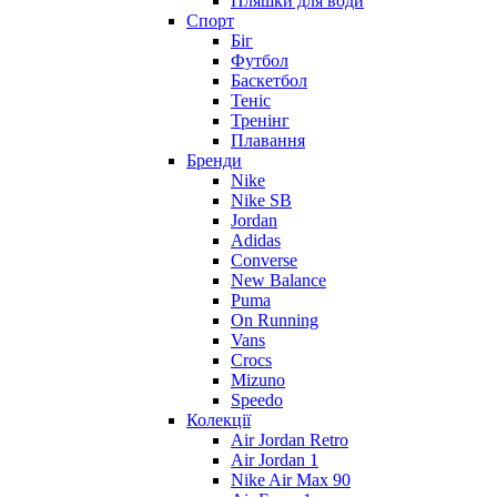
Пляшки для води
Спорт
Біг
Футбол
Баскетбол
Теніс
Тренінг
Плавання
Бренди
Nike
Nike SB
Jordan
Adidas
Converse
New Balance
Puma
On Running
Vans
Crocs
Mizuno
Speedo
Колекції
Air Jordan Retro
Air Jordan 1
Nike Air Max 90