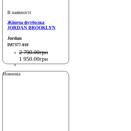
Жіноча футболка
JORDAN BROOKLYN
Jordan
IM7377-010
2 790
.
00
грн
1 950
.
00
грн
Новинка