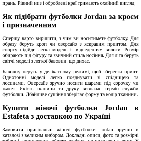
прань. Рівний низ і оброблені краї тримають охайний вигляд.
Як підібрати футболки Jordan за кроєм
і призначенням
Спершу варто вирішити, з чим ви носитимете футболку. Для
образу беруть кроп чи оверсайз з яскравим принтом. Для
спорту підійде легка модель із відведенням вологи. Розмір
обирають під фігуру та звичний стиль носіння. Для літа беруть
світлі моделі з легкої бавовни, що дихає.
Бавовну перуть у делікатному режимі, щоб зберегти принт.
Однотонні моделі легко поєднувати зі спідницею та
лосинами. Оверсайз зручно носити шарами під сорочку чи
жакет. Якість тканини та друку визначає термін служби
футболки. Дбайливе сушіння зберігає форму та колір тканини.
Купити жіночі футболки Jordan в
Estafeta з доставкою по Україні
Замовити оригінальні жіночі футболки Jordan зручно в
каталозі з великим вибором. Докладні описи, фото та розмірні
таблиці допомагають обрати варіант, не виходячи з дому. У