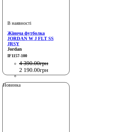
Жіноча футболка
JORDAN W J FLT SS
JRSY
Jordan
IF1157-100
4 390
.
00
грн
2 190
.
00
грн
Новинка