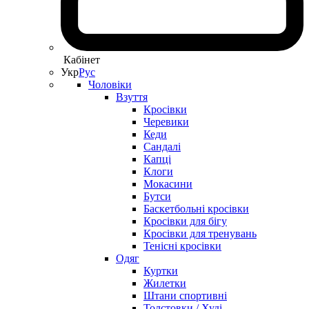
Кабінет
Укр
Рус
Чоловіки
Взуття
Кросівки
Черевики
Кеди
Сандалі
Капці
Клоги
Мокасини
Бутси
Баскетбольні кросівки
Кросівки для бігу
Кросівки для тренувань
Тенісні кросівки
Одяг
Куртки
Жилетки
Штани спортивні
Толстовки / Худі