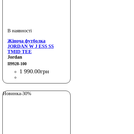
Жіноча футболка
JORDAN W J ESS SS
TMID TEE
Jordan
II9928-100
1 990
.
00
грн
Новинка
-30%