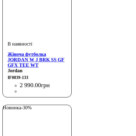
Жіноча футболка
JORDAN W J BRK SS GF
GFX TEE WT
Jordan
IF0839-133
2 990
.
00
грн
Новинка
-30%