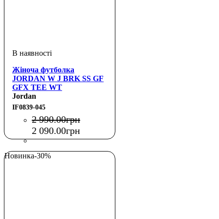
Жіноча футболка
JORDAN W J BRK SS GF
GFX TEE WT
Jordan
IF0839-045
2 990
.
00
грн
2 090
.
00
грн
Новинка
-30%