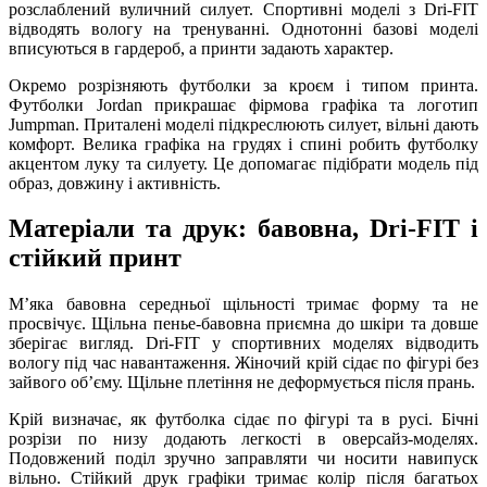
розслаблений вуличний силует. Спортивні моделі з Dri-FIT
відводять вологу на тренуванні. Однотонні базові моделі
вписуються в гардероб, а принти задають характер.
Окремо розрізняють футболки за кроєм і типом принта.
Футболки Jordan прикрашає фірмова графіка та логотип
Jumpman. Приталені моделі підкреслюють силует, вільні дають
комфорт. Велика графіка на грудях і спині робить футболку
акцентом луку та силуету. Це допомагає підібрати модель під
образ, довжину і активність.
Матеріали та друк: бавовна, Dri-FIT і
стійкий принт
Мʼяка бавовна середньої щільності тримає форму та не
просвічує. Щільна пенье-бавовна приємна до шкіри та довше
зберігає вигляд. Dri-FIT у спортивних моделях відводить
вологу під час навантаження. Жіночий крій сідає по фігурі без
зайвого обʼєму. Щільне плетіння не деформується після прань.
Крій визначає, як футболка сідає по фігурі та в русі. Бічні
розрізи по низу додають легкості в оверсайз-моделях.
Подовжений поділ зручно заправляти чи носити навипуск
вільно. Стійкий друк графіки тримає колір після багатьох