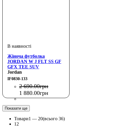
Жіноча футболка
JORDAN W J FLT SS GF
GFX TEE SUV
Jordan
IF0830-133
2 690
.
00
грн
1 880
.
00
грн
Показати ще
Товари
1 —
20
(всього 36)
1
2