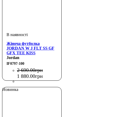
Жіноча футболка
JORDAN W J FLT SS GF
GFX TEE KISS
Jordan
IF0797-100
2 690
.
00
грн
1 880
.
00
грн
Новинка