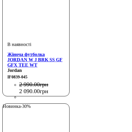
Жіноча футболка
JORDAN W J BRK SS GF
GFX TEE WT
Jordan
IF0839-045
2 990
.
00
грн
2 090
.
00
грн
Новинка
-30%