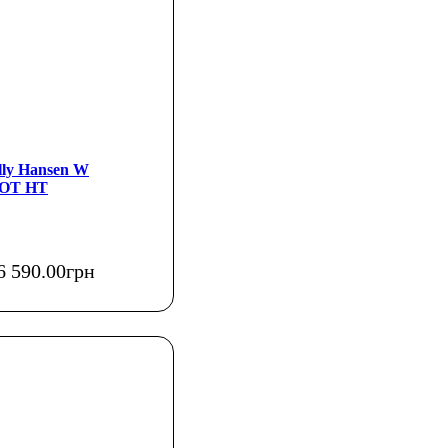
lly Hansen W
OT HT
6 590
.
00
грн