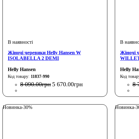
Жіночі черевики Helly Hansen W
Жіночі 
ISOLABELLA 2 DEMI
WILLET
Helly Hansen
Helly Ha
11837-990
8 090
.
00
грн
5 670
.
00
грн
8 
Новинка
-30%
Новинка
-