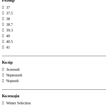
Розмір
37
37.5
38
38.7
39.3
40
40.5
41
Колір
Зелений
Червоний
Чорний
Колекція
Winter Selection