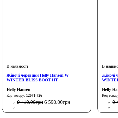
Жіночі черевики Helly Hansen W
Жіночі 
WINTER BLISS BOOT HT
WINTER
Helly Hansen
Helly Ha
12071-726
9 410
.
00
грн
6 590
.
00
грн
9 