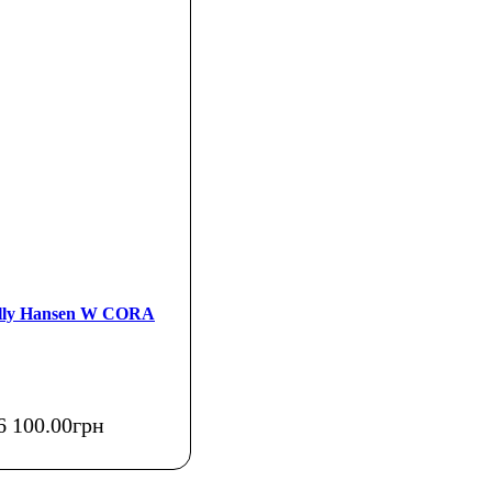
elly Hansen W CORA
6 100
.
00
грн