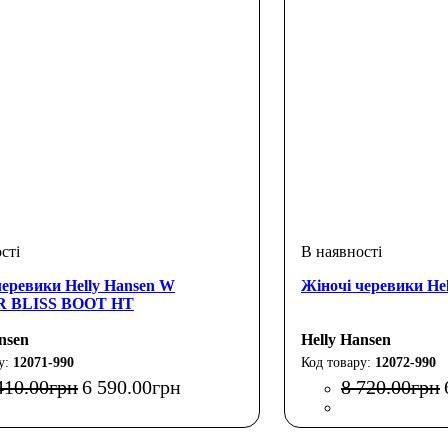
черевики Helly Hansen W
Жіночі черевики H
 BLISS BOOT HT
nsen
Helly Hansen
12071-990
12072-990
410
.
00
грн
6 590
.
00
грн
8 720
.
00
грн