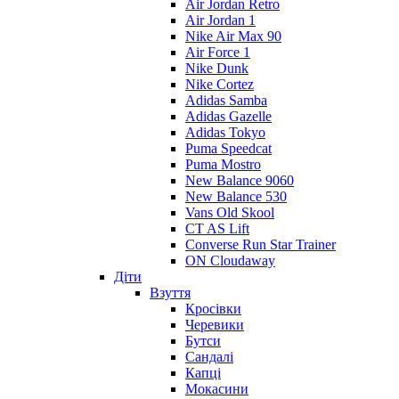
Air Jordan Retro
Air Jordan 1
Nike Air Max 90
Air Force 1
Nike Dunk
Nike Cortez
Adidas Samba
Adidas Gazelle
Adidas Tokyo
Puma Speedcat
Puma Mostro
New Balance 9060
New Balance 530
Vans Old Skool
CT AS Lift
Converse Run Star Trainer
ON Cloudaway
Діти
Взуття
Кросівки
Черевики
Бутси
Сандалі
Капці
Мокасини