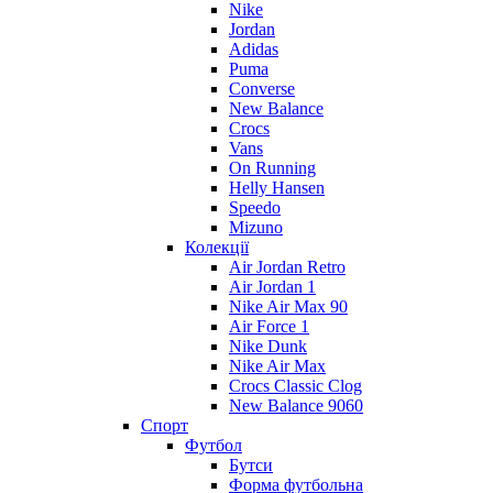
Nike
Jordan
Adidas
Puma
Converse
New Balance
Crocs
Vans
On Running
Helly Hansen
Speedo
Mizuno
Колекції
Air Jordan Retro
Air Jordan 1
Nike Air Max 90
Air Force 1
Nike Dunk
Nike Air Max
Crocs Classic Clog
New Balance 9060
Спорт
Футбол
Бутси
Форма футбольна