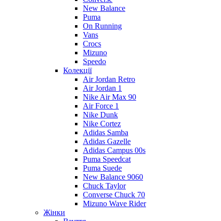
New Balance
Puma
On Running
Vans
Crocs
Mizuno
Speedo
Колекції
Air Jordan Retro
Air Jordan 1
Nike Air Max 90
Air Force 1
Nike Dunk
Nike Cortez
Adidas Samba
Adidas Gazelle
Adidas Campus 00s
Puma Speedcat
Puma Suede
New Balance 9060
Chuck Taylor
Converse Chuck 70
Mizuno Wave Rider
Жінки