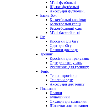
М'ячі футбольні
Щитки футбольні
Аксесуари футбольні
Баскетбол
Баскетбольні кросівки
Баскетбольні капці
Баскетбольний одяг
М'ячі баскетбольні
Біг
Кросівки для бігу
Одяг для бігу
Пляшки для води
Тренінг
Кросівки для тренувань
Одяг для тренувань
Рукавички для тренінгу
Теніс
Тенісні кросівки
Тенісний одяг
Аксесуари для тенісу
Плавання
Плавки
Купальники
Окуляри для плавання
Шапочки для плавання