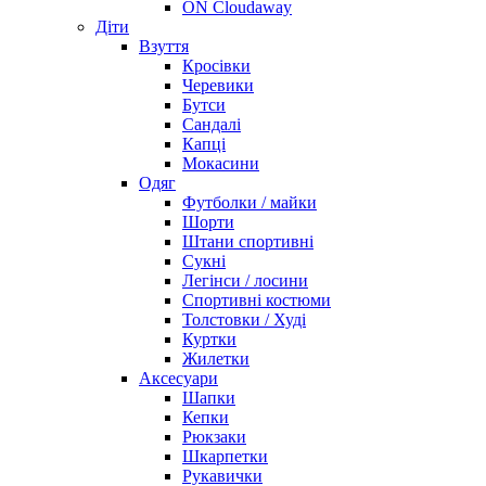
ON Cloudaway
Діти
Взуття
Кросівки
Черевики
Бутси
Сандалі
Капці
Мокасини
Одяг
Футболки / майки
Шорти
Штани спортивні
Сукні
Легінси / лосини
Спортивні костюми
Толстовки / Худі
Куртки
Жилетки
Аксесуари
Шапки
Кепки
Рюкзаки
Шкарпетки
Рукавички