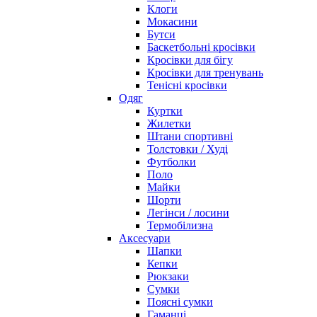
Клоги
Мокасини
Бутси
Баскетбольні кросівки
Кросівки для бігу
Кросівки для тренувань
Тенісні кросівки
Одяг
Куртки
Жилетки
Штани спортивні
Толстовки / Худі
Футболки
Поло
Майки
Шорти
Легінси / лосини
Термобілизна
Аксесуари
Шапки
Кепки
Рюкзаки
Сумки
Поясні сумки
Гаманці