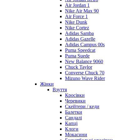
Air Jordan 1
Nike Air Max 90
Air Force 1
Nike Dunk
Nike Cortez
Adidas Samba
Adidas Gazelle
Adidas Campus 00s
Puma Speedcat
Puma Suede
New Balance 9060
Chuck Taylor
Converse Chuck 70
Mizuno Wave Rider
Жінки
Взуття
Кросівки
Черевики
Скейтери / кеди
Балетки
Сандалі
Капці
Клоги
Мокасини