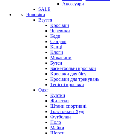
Аксесуари
SALE
Чоловіки
Взуття
Кросівки
Черевики
Кеди
Сандалі
Капці
Клоги
Мокасини
Бутси
Баскетбольні кросівки
Кросівки для бігу
Кросівки для тренувань
Тенісні кросівки
Одяг
Куртки
Жилетки
Штани спортивні
Толстовки / Худі
Футболки
Поло
Майки
Шорти