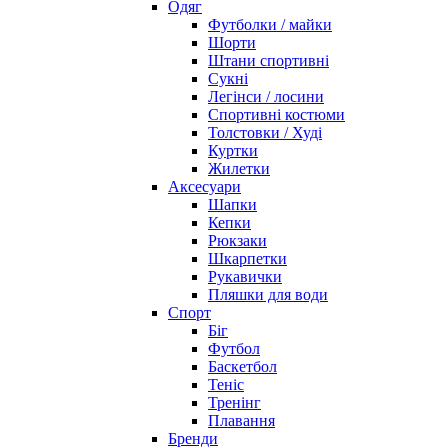
Одяг
Футболки / майки
Шорти
Штани спортивні
Сукні
Легінси / лосини
Спортивні костюми
Толстовки / Худі
Куртки
Жилетки
Аксесуари
Шапки
Кепки
Рюкзаки
Шкарпетки
Рукавички
Пляшки для води
Спорт
Біг
Футбол
Баскетбол
Теніс
Тренінг
Плавання
Бренди