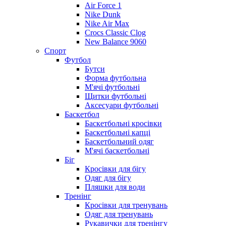
Air Force 1
Nike Dunk
Nike Air Max
Crocs Classic Clog
New Balance 9060
Спорт
Футбол
Бутси
Форма футбольна
М'ячі футбольні
Щитки футбольні
Аксесуари футбольні
Баскетбол
Баскетбольні кросівки
Баскетбольні капці
Баскетбольний одяг
М'ячі баскетбольні
Біг
Кросівки для бігу
Одяг для бігу
Пляшки для води
Тренінг
Кросівки для тренувань
Одяг для тренувань
Рукавички для тренінгу