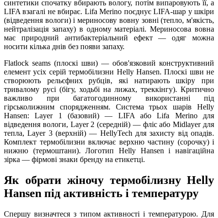
синтетики спочатку вбирають вологу, потім випаровують її, а
LIFA взагалі не вбирає. Lifa Merino поєднує LIFA-шар у шкіри
(відведення вологи) і мериносову вовну зовні (тепло, м'якість,
нейтралізація запаху) в одному матеріалі. Мериносова вовна
має природний антибактеріальний ефект — одяг можна
носити кілька днів без появи запаху.
Flatlock seams (плоскі шви) — обов'язковий конструктивний
елемент усіх серій термобілизни Helly Hansen. Плоскі шви не
створюють рельєфних рубців, які натирають шкіру при
тривалому русі (бігу, ходьбі на лижах, треккінгу). Критично
важливо при багатогодинному використанні під
гірськолижним спорядженням. Система трьох шарів Helly
Hansen: Layer 1 (базовий) — LIFA або Lifa Merino для
відведення вологи, Layer 2 (середній) — фліс або Midlayer для
тепла, Layer 3 (верхній) — HellyTech для захисту від опадів.
Комплект термобілизни включає верхню частину (сорочку) і
нижню (термоштани). Логотип Helly Hansen і навігаційна
зірка — фірмові знаки бренду на етикетці.
Як обрати жіночу термобілизну Helly
Hansen під активність і температуру
Спершу визначтеся з типом активності і температурою. Для