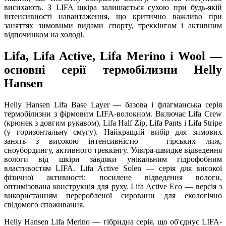
висихають. З LIFA шкіра залишається сухою при будь-якій
інтенсивності навантаження, що критично важливо при
заняттях зимовими видами спорту, треккінгом і активним
відпочинком на холоді.
Lifa, Lifa Active, Lifa Merino і Wool —
основні серії термобілизни Helly
Hansen
Helly Hansen Lifa Base Layer — базова і флагманська серія
термобілизни з фірмовим LIFA-волокном. Включає Lifa Crew
(крюнек з довгим рукавом), Lifa Half Zip, Lifa Pants і Lifa Stripe
(у горизонтальну смугу). Найкращий вибір для зимових
занять з високою інтенсивністю — гірських лиж,
сноубордингу, активного треккінгу. Ультра-швидке відведення
вологи від шкіри завдяки унікальним гідрофобним
властивостям LIFA. Lifa Active Solen — серія для високої
фізичної активності: посилене відведення вологи,
оптимізована конструкція для руху. Lifa Active Eco — версія з
використанням переробленої сировини для екологічно
свідомого споживання.
Helly Hansen Lifa Merino — гібридна серія, що об'єднує LIFA-