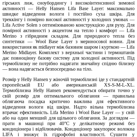
гірських лиж, сноубордингу і високоінтенсивної зимової
активності — Helly Hansen Lifa Base Layer: максимально
швидке відведення вологи і постійно суха шкіра. Для
треккінгу і помірно високої активності у холодних умовах —
Lifa Active Solen з оптимізованою конструкцією для руху. Для
помірної активності з акцентом на тепло і комфорт — Lifa
Merino з гібридним складом. Для природного тепла без
синтетики — Wool Base Layer з мериносової вовни. Для
використання як midlayer між базовим шаром і курткою — Lifa
Merino Midlayer. Комплект з верхньої частини і термоштанів
дає повноцінну базову систему для холодної активності. Під
термобілизну не потрібно надягати звичайну спідню білизну
— вона надягається безпосередньо на тіло.
Розмір у Helly Hansen у жіночій термобілизні іде у стандартній
європейській EU або американській XS-S-M-L-XL.
Термобілизна Helly Hansen рекомендується обирати точно у
свій розмір для оптимального облягання — правильна
облягаюча посадка критично важлива для ефективного
відведення вологи від шкіри. Надто вільна термобілизна
втрачає ефективність. Lifa Merino і Wool Base Layer — у свій
або на один менший для щільного облягання. За доглядом —
прати в машинці при 40°C у делікатному режимі без
кондиціонера і відбілювачів. Кондиціонер закупорює волокна
LIFA і знижує їх гідрофобні властивості. Сушити у