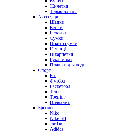
Куртки
Жилетки
Термобілизна
Аксесуари
Шапки
Кепки
Рюкзаки
Сумки
Поясні сумки
Гаманці
Шкарпетки
Рукавички
Пляшки для води
Спорт
Біг
Футбол
Баскетбол
Теніс
Тренінг
Плавання
Бренди
Nike
Nike SB
Jordan
Adidas