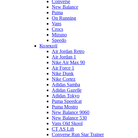
Converse
New Balance
Puma
On Running
Vans
Crocs
Mizuno
Speedo
Колекції
Air Jordan Retro
Air Jordan 1
Nike Air Max 90
Air Force 1
Nike Dunk
Nike Cortez
Adidas Samba
Adidas Gazelle
Adidas Tokyo
Puma Speedcat
Puma Mostro
New Balance 9060
New Balance 530
Vans Old Skool
CT AS Lift
Converse Run Star Trainer