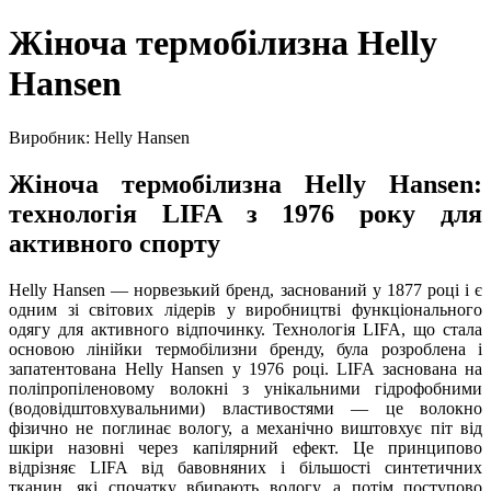
Жіноча термобілизна Helly
Hansen
Виробник: Helly Hansen
Жіноча термобілизна Helly Hansen:
технологія LIFA з 1976 року для
активного спорту
Helly Hansen — норвезький бренд, заснований у 1877 році і є
одним зі світових лідерів у виробництві функціонального
одягу для активного відпочинку. Технологія LIFA, що стала
основою лінійки термобілизни бренду, була розроблена і
запатентована Helly Hansen у 1976 році. LIFA заснована на
поліпропіленовому волокні з унікальними гідрофобними
(водовідштовхувальними) властивостями — це волокно
фізично не поглинає вологу, а механічно виштовхує піт від
шкіри назовні через капілярний ефект. Це принципово
відрізняє LIFA від бавовняних і більшості синтетичних
тканин, які спочатку вбирають вологу, а потім поступово