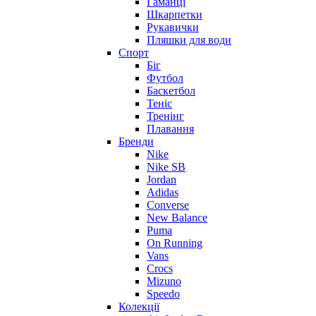
Гаманці
Шкарпетки
Рукавички
Пляшки для води
Спорт
Біг
Футбол
Баскетбол
Теніс
Тренінг
Плавання
Бренди
Nike
Nike SB
Jordan
Adidas
Converse
New Balance
Puma
On Running
Vans
Crocs
Mizuno
Speedo
Колекції