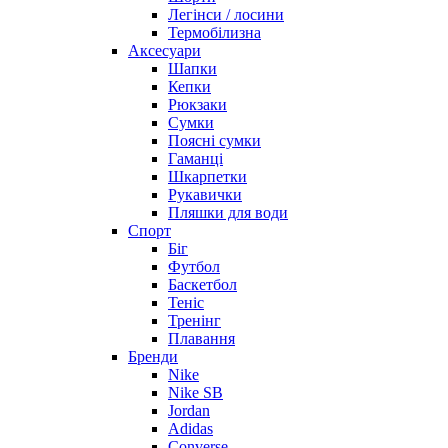
Легінси / лосини
Термобілизна
Аксесуари
Шапки
Кепки
Рюкзаки
Сумки
Поясні сумки
Гаманці
Шкарпетки
Рукавички
Пляшки для води
Спорт
Біг
Футбол
Баскетбол
Теніс
Тренінг
Плавання
Бренди
Nike
Nike SB
Jordan
Adidas
Converse