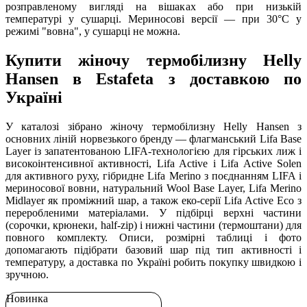
розправленому вигляді на вішаках або при низькій
температурі у сушарці. Мериносові версії — при 30°C у
режимі "вовна", у сушарці не можна.
Купити жіночу термобілизну Helly
Hansen в Estafeta з доставкою по
Україні
У каталозі зібрано жіночу термобілизну Helly Hansen з
основних ліній норвезького бренду — флагманський Lifa Base
Layer із запатентованою LIFA-технологією для гірських лиж і
високоінтенсивної активності, Lifa Active і Lifa Active Solen
для активного руху, гібридне Lifa Merino з поєднанням LIFA і
мериносової вовни, натуральний Wool Base Layer, Lifa Merino
Midlayer як проміжний шар, а також еко-серії Lifa Active Eco з
переробленими матеріалами. У підбірці верхні частини
(сорочки, крюнеки, half-zip) і нижні частини (термоштани) для
повного комплекту. Описи, розмірні таблиці і фото
допомагають підібрати базовий шар під тип активності і
температуру, а доставка по Україні робить покупку швидкою і
зручною.
Новинка