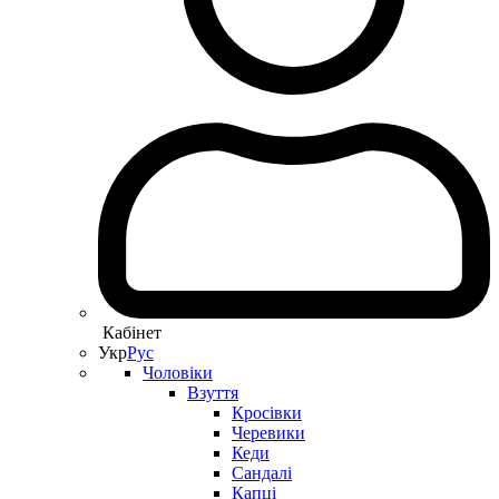
Кабінет
Укр
Рус
Чоловіки
Взуття
Кросівки
Черевики
Кеди
Сандалі
Капці