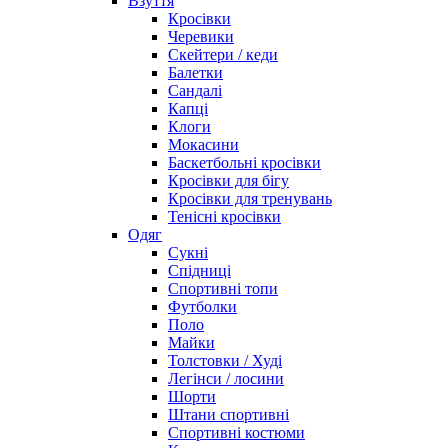
Взуття
Кросівки
Черевики
Скейтери / кеди
Балетки
Сандалі
Капці
Клоги
Мокасини
Баскетбольні кросівки
Кросівки для бігу
Кросівки для тренувань
Тенісні кросівки
Одяг
Сукні
Спідниці
Спортивні топи
Футболки
Поло
Майки
Толстовки / Худі
Легінси / лосини
Шорти
Штани спортивні
Спортивні костюми