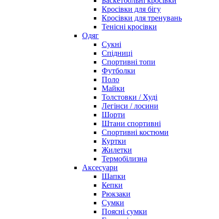
Баскетбольні кросівки
Кросівки для бігу
Кросівки для тренувань
Тенісні кросівки
Одяг
Сукні
Спідниці
Спортивні топи
Футболки
Поло
Майки
Толстовки / Худі
Легінси / лосини
Шорти
Штани спортивні
Спортивні костюми
Куртки
Жилетки
Термобілизна
Аксесуари
Шапки
Кепки
Рюкзаки
Сумки
Поясні сумки