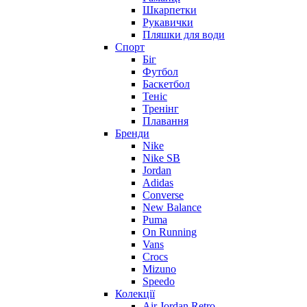
Шкарпетки
Рукавички
Пляшки для води
Спорт
Біг
Футбол
Баскетбол
Теніс
Тренінг
Плавання
Бренди
Nike
Nike SB
Jordan
Adidas
Converse
New Balance
Puma
On Running
Vans
Crocs
Mizuno
Speedo
Колекції
Air Jordan Retro