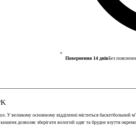
Повернення 14 днів
Без поясненн
PK
етбол. У великому основному відділенні міститься баскетбольний 
кишеня дозволяє зберігати вологий одяг та брудне взуття окремо