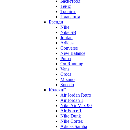
Баскетбол
Теніс
Тренінг
Плавання
Бренди
Nike
Nike SB
Jordan
Adidas
Converse
New Balance
Puma
On Running
Vans
Crocs
Mizuno
Speedo
Колекції
Air Jordan Retro
Air Jordan 1
Nike Air Max 90
Air Force 1
Nike Dunk
Nike Cortez
Adidas Samba