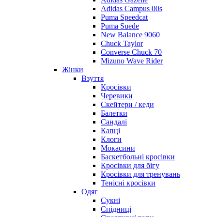
Adidas Campus 00s
Puma Speedcat
Puma Suede
New Balance 9060
Chuck Taylor
Converse Chuck 70
Mizuno Wave Rider
Жінки
Взуття
Кросівки
Черевики
Скейтери / кеди
Балетки
Сандалі
Капці
Клоги
Мокасини
Баскетбольні кросівки
Кросівки для бігу
Кросівки для тренувань
Тенісні кросівки
Одяг
Сукні
Спідниці