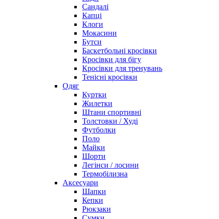
Сандалі
Капці
Клоги
Мокасини
Бутси
Баскетбольні кросівки
Кросівки для бігу
Кросівки для тренувань
Тенісні кросівки
Одяг
Куртки
Жилетки
Штани спортивні
Толстовки / Худі
Футболки
Поло
Майки
Шорти
Легінси / лосини
Термобілизна
Аксесуари
Шапки
Кепки
Рюкзаки
Сумки