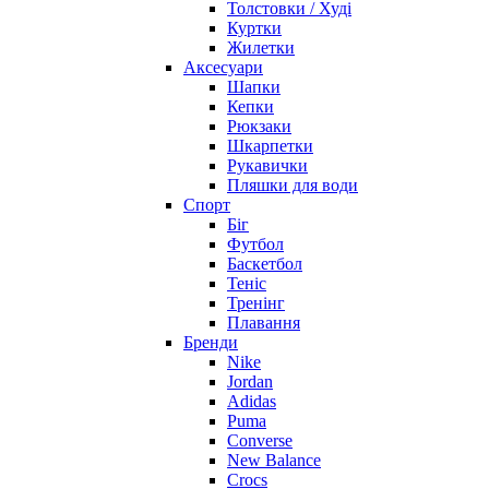
Толстовки / Худі
Куртки
Жилетки
Аксесуари
Шапки
Кепки
Рюкзаки
Шкарпетки
Рукавички
Пляшки для води
Спорт
Біг
Футбол
Баскетбол
Теніс
Тренінг
Плавання
Бренди
Nike
Jordan
Adidas
Puma
Converse
New Balance
Crocs