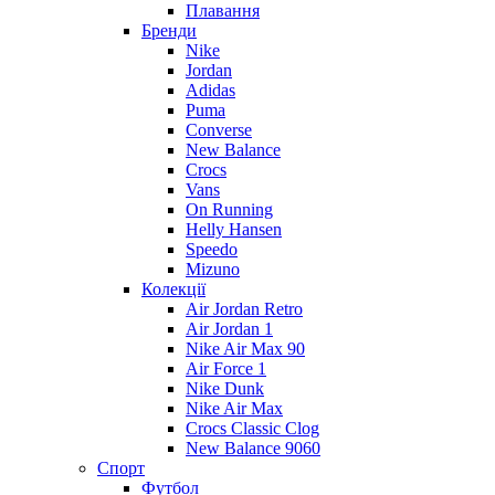
Плавання
Бренди
Nike
Jordan
Adidas
Puma
Converse
New Balance
Crocs
Vans
On Running
Helly Hansen
Speedo
Mizuno
Колекції
Air Jordan Retro
Air Jordan 1
Nike Air Max 90
Air Force 1
Nike Dunk
Nike Air Max
Crocs Classic Clog
New Balance 9060
Спорт
Футбол