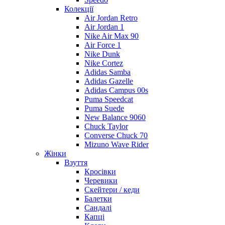
Колекції
Air Jordan Retro
Air Jordan 1
Nike Air Max 90
Air Force 1
Nike Dunk
Nike Cortez
Adidas Samba
Adidas Gazelle
Adidas Campus 00s
Puma Speedcat
Puma Suede
New Balance 9060
Chuck Taylor
Converse Chuck 70
Mizuno Wave Rider
Жінки
Взуття
Кросівки
Черевики
Скейтери / кеди
Балетки
Сандалі
Капці