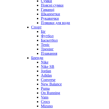
Сумки
Поясні сумки
Гаманці
Шкарпетки
Рукавички
Пляшки для води
Спорт
Біг
Футбол
Баскетбол
Теніс
Тренінг
Плавання
Бренди
Nike
Nike SB
Jordan
Adidas
Converse
New Balance
Puma
On Running
Vans
Crocs
Mizuno