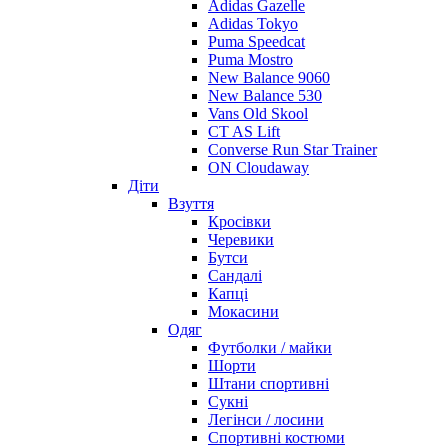
Adidas Gazelle
Adidas Tokyo
Puma Speedcat
Puma Mostro
New Balance 9060
New Balance 530
Vans Old Skool
CT AS Lift
Converse Run Star Trainer
ON Cloudaway
Діти
Взуття
Кросівки
Черевики
Бутси
Сандалі
Капці
Мокасини
Одяг
Футболки / майки
Шорти
Штани спортивні
Сукні
Легінси / лосини
Спортивні костюми