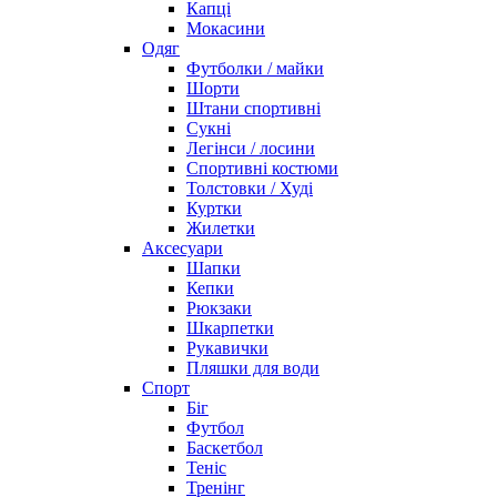
Капці
Мокасини
Одяг
Футболки / майки
Шорти
Штани спортивні
Сукні
Легінси / лосини
Спортивні костюми
Толстовки / Худі
Куртки
Жилетки
Аксесуари
Шапки
Кепки
Рюкзаки
Шкарпетки
Рукавички
Пляшки для води
Спорт
Біг
Футбол
Баскетбол
Теніс
Тренінг