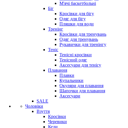
М'ячі баскетбольні
Біг
Кросівки для бігу
Одяг для бігу
Пляшки для води
Тренінг
Кросівки для тренувань
Одяг для тренувань
Рукавички для тренінгу
Теніс
Тенісні кросівки
Тенісний одяг
Аксесуари для тенісу
Плавання
Плавки
Купальники
Окуляри для плавання
Шапочки для плавання
Аксесуари
SALE
Чоловіки
Взуття
Кросівки
Черевики
Кеди