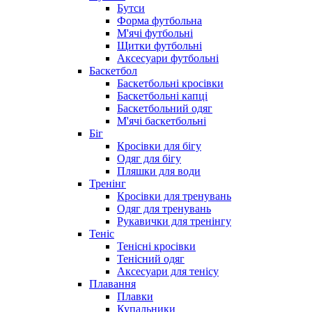
Бутси
Форма футбольна
М'ячі футбольні
Щитки футбольні
Аксесуари футбольні
Баскетбол
Баскетбольні кросівки
Баскетбольні капці
Баскетбольний одяг
М'ячі баскетбольні
Біг
Кросівки для бігу
Одяг для бігу
Пляшки для води
Тренінг
Кросівки для тренувань
Одяг для тренувань
Рукавички для тренінгу
Теніс
Тенісні кросівки
Тенісний одяг
Аксесуари для тенісу
Плавання
Плавки
Купальники