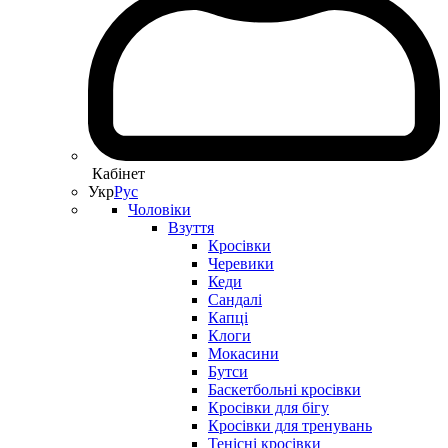
Кабінет
Укр
Рус
Чоловіки
Взуття
Кросівки
Черевики
Кеди
Сандалі
Капці
Клоги
Мокасини
Бутси
Баскетбольні кросівки
Кросівки для бігу
Кросівки для тренувань
Тенісні кросівки