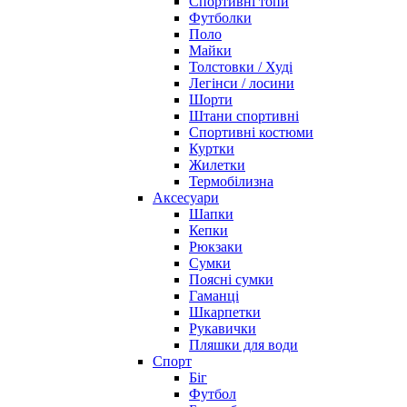
Спортивні топи
Футболки
Поло
Майки
Толстовки / Худі
Легінси / лосини
Шорти
Штани спортивні
Спортивні костюми
Куртки
Жилетки
Термобілизна
Аксесуари
Шапки
Кепки
Рюкзаки
Сумки
Поясні сумки
Гаманці
Шкарпетки
Рукавички
Пляшки для води
Спорт
Біг
Футбол