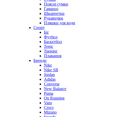
Поясні сумки
Гаманці
Шкарпетки
Рукавички
Пляшки для води
Спорт
Біг
Футбол
Баскетбол
Теніс
Тренінг
Плавання
Бренди
Nike
Nike SB
Jordan
Adidas
Converse
New Balance
Puma
On Running
Vans
Crocs
Mizuno
Speedo