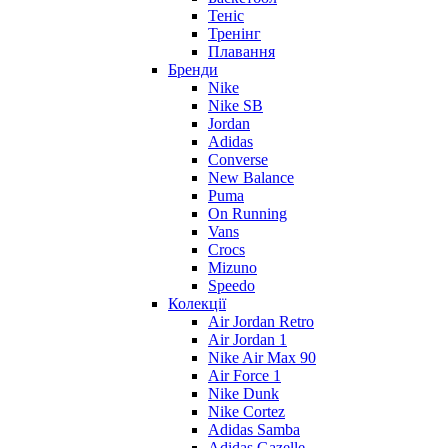
Теніс
Тренінг
Плавання
Бренди
Nike
Nike SB
Jordan
Adidas
Converse
New Balance
Puma
On Running
Vans
Crocs
Mizuno
Speedo
Колекції
Air Jordan Retro
Air Jordan 1
Nike Air Max 90
Air Force 1
Nike Dunk
Nike Cortez
Adidas Samba
Adidas Gazelle