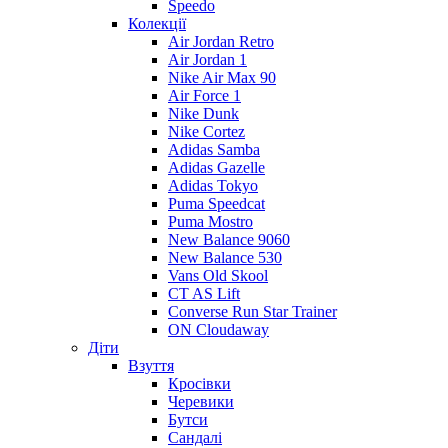
Speedo
Колекції
Air Jordan Retro
Air Jordan 1
Nike Air Max 90
Air Force 1
Nike Dunk
Nike Cortez
Adidas Samba
Adidas Gazelle
Adidas Tokyo
Puma Speedcat
Puma Mostro
New Balance 9060
New Balance 530
Vans Old Skool
CT AS Lift
Converse Run Star Trainer
ON Cloudaway
Діти
Взуття
Кросівки
Черевики
Бутси
Сандалі