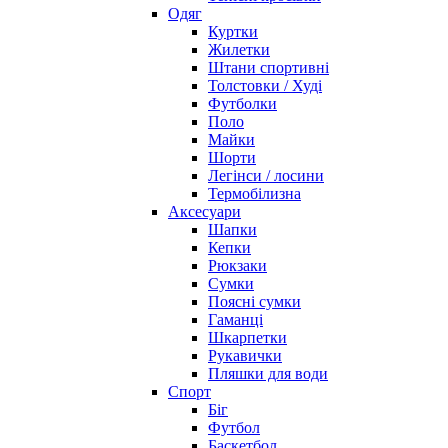
Одяг
Куртки
Жилетки
Штани спортивні
Толстовки / Худі
Футболки
Поло
Майки
Шорти
Легінси / лосини
Термобілизна
Аксесуари
Шапки
Кепки
Рюкзаки
Сумки
Поясні сумки
Гаманці
Шкарпетки
Рукавички
Пляшки для води
Спорт
Біг
Футбол
Баскетбол