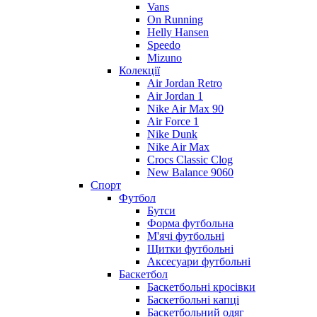
Vans
On Running
Helly Hansen
Speedo
Mizuno
Колекції
Air Jordan Retro
Air Jordan 1
Nike Air Max 90
Air Force 1
Nike Dunk
Nike Air Max
Crocs Classic Clog
New Balance 9060
Спорт
Футбол
Бутси
Форма футбольна
М'ячі футбольні
Щитки футбольні
Аксесуари футбольні
Баскетбол
Баскетбольні кросівки
Баскетбольні капці
Баскетбольний одяг