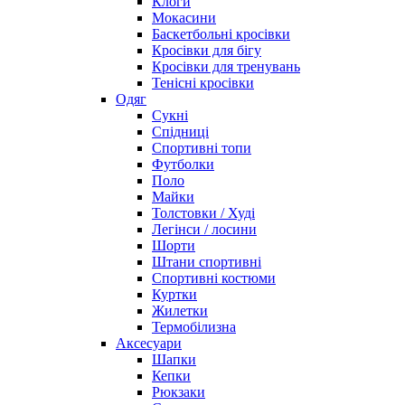
Клоги
Мокасини
Баскетбольні кросівки
Кросівки для бігу
Кросівки для тренувань
Тенісні кросівки
Одяг
Сукні
Спідниці
Спортивні топи
Футболки
Поло
Майки
Толстовки / Худі
Легінси / лосини
Шорти
Штани спортивні
Спортивні костюми
Куртки
Жилетки
Термобілизна
Аксесуари
Шапки
Кепки
Рюкзаки