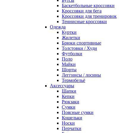
Бутсы
Баскетбольные кроссовки
Кроссовки для бега
Кроссовки для тренировок
Теннисные кроссовки
Одежда
Куртки
Жилетки
Брюки спортивные
Толстовки / Худи
Футболки
Поло
Майки
Шорты
Леггинсы / лосины
Термобельё
Аксессуары
Шапки
Кепки
Рюкзаки
Сумки
Поясные сумки
Кошельки
Носки
Перчатки