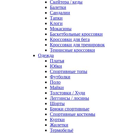
Скейтера / кеды
Балетки
Сандалии
Тапки
Клоги
Мокасины
Баскетбольные кроссовки
Кроссовки для бега
Кроссовки для тренировок
Теннисные кроссовки
Одежда
Платья
Юбки
Спортивные топы
Футболки
Поло
Майки
Толстовки / Худи
Леггинсы / лосины
Шорты
Брюки спортивные
Спортивные костюмы
Куртки
Жилетки
Термобельё