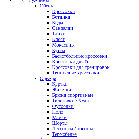
Мужчины
Обувь
Кроссовки
Ботинки
Кеды
Сандалии
Тапки
Клоги
Мокасины
Бутсы
Баскетбольные кроссовки
Кроссовки для бега
Кроссовки для тренировок
Теннисные кроссовки
Одежда
Куртки
Жилетки
Брюки спортивные
Толстовки / Худи
Футболки
Поло
Майки
Шорты
Леггинсы / лосины
Термобельё