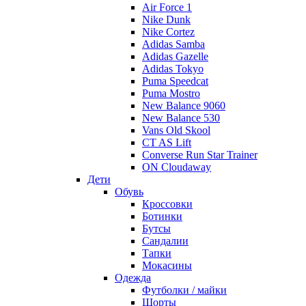
Air Force 1
Nike Dunk
Nike Cortez
Adidas Samba
Adidas Gazelle
Adidas Tokyo
Puma Speedcat
Puma Mostro
New Balance 9060
New Balance 530
Vans Old Skool
CT AS Lift
Converse Run Star Trainer
ON Cloudaway
Дети
Обувь
Кроссовки
Ботинки
Бутсы
Сандалии
Тапки
Мокасины
Одежда
Футболки / майки
Шорты