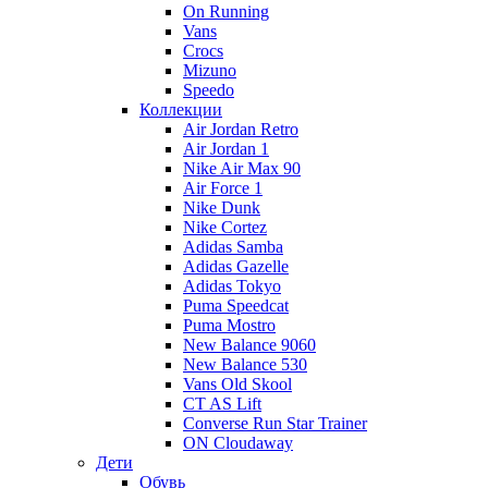
On Running
Vans
Crocs
Mizuno
Speedo
Коллекции
Air Jordan Retro
Air Jordan 1
Nike Air Max 90
Air Force 1
Nike Dunk
Nike Cortez
Adidas Samba
Adidas Gazelle
Adidas Tokyo
Puma Speedcat
Puma Mostro
New Balance 9060
New Balance 530
Vans Old Skool
CT AS Lift
Converse Run Star Trainer
ON Cloudaway
Дети
Обувь