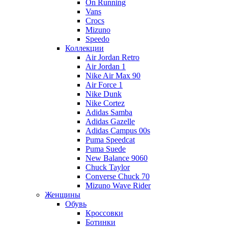
On Running
Vans
Crocs
Mizuno
Speedo
Коллекции
Air Jordan Retro
Air Jordan 1
Nike Air Max 90
Air Force 1
Nike Dunk
Nike Cortez
Adidas Samba
Adidas Gazelle
Adidas Campus 00s
Puma Speedcat
Puma Suede
New Balance 9060
Chuck Taylor
Converse Chuck 70
Mizuno Wave Rider
Женщины
Обувь
Кроссовки
Ботинки