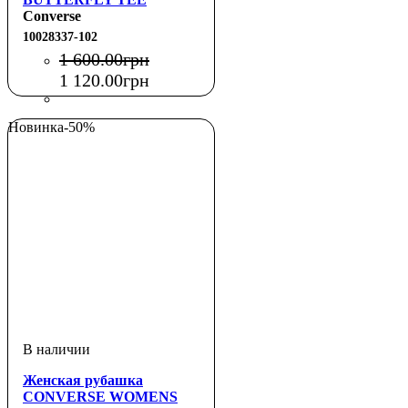
BLACK
Converse
10028337-102
1 600
.
00
грн
1 120
.
00
грн
Новинка
-50%
Женская рубашка
CONVERSE WOMENS