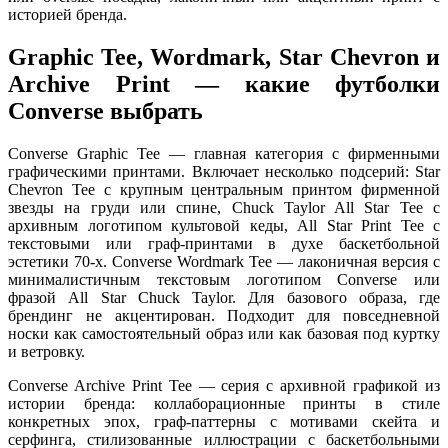
историей бренда.
Graphic Tee, Wordmark, Star Chevron и
Archive Print — какие футболки
Converse выбрать
Converse Graphic Tee — главная категория с фирменными
графическими принтами. Включает несколько подсерий: Star
Chevron Tee с крупным центральным принтом фирменной
звезды на груди или спине, Chuck Taylor All Star Tee с
архивным логотипом культовой кеды, All Star Print Tee с
текстовыми или граф-принтами в духе баскетбольной
эстетики 70-х. Converse Wordmark Tee — лаконичная версия с
минималистичным текстовым логотипом Converse или
фразой All Star Chuck Taylor. Для базового образа, где
брендинг не акцентирован. Подходит для повседневной
носки как самостоятельный образ или как базовая под куртку
и ветровку.
Converse Archive Print Tee — серия с архивной графикой из
истории бренда: коллаборационные принты в стиле
конкретных эпох, граф-паттерны с мотивами скейта и
серфинга, стилизованные иллюстрации с баскетбольными