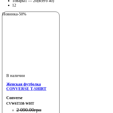
Товары
1 —
20
(всего 40)
1
2
Новинка
-50%
Женская футболка
CONVERSE T-SHIRT
Converse
CVW6T338-WHT
2 090
.
00
грн