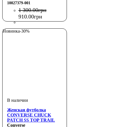
10027379-001
1 300
.
00
грн
910
.
00
грн
Новинка
-30%
Женская футболка
CONVERSE CHUCK
PATCH SS TOP TRAIL
MIXED
Converse