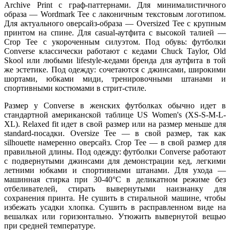
Archive Print с граф-паттернами. Для минималистичного
образа — Wordmark Tee с лаконичным текстовым логотипом.
Для актуального оверсайз-образа — Oversized Tee с крупным
принтом на спине. Для casual-аутфита с высокой талией —
Crop Tee с укороченным силуэтом. Под обувь: футболки
Converse классически работают с кедами Chuck Taylor, Old
Skool или любыми lifestyle-кедами бренда для аутфита в той
же эстетике. Под одежду: сочетаются с джинсами, широкими
шортами, юбками миди, тренировочными штанами и
спортивными костюмами в стрит-стиле.
Размер у Converse в женских футболках обычно идет в
стандартной американской таблице US Women's (XS-S-M-L-
XL). Relaxed fit идет в свой размер или на размер меньше для
standard-посадки. Oversize Tee — в свой размер, так как
silhouette намеренно оверсайз. Crop Tee — в свой размер для
правильной длины. Под одежду: футболки Converse работают
с подвернутыми джинсами для демонстрации кед, легкими
летними юбками и спортивными штанами. Для ухода —
машинная стирка при 30-40°C в деликатном режиме без
отбеливателей, стирать вывернутыми наизнанку для
сохранения принта. Не сушить в стиральной машине, чтобы
избежать усадки хлопка. Сушить в расправленном виде на
вешалках или горизонтально. Утюжить вывернутой вещью
при средней температуре.