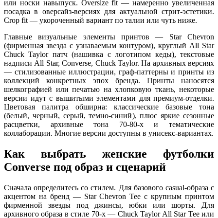
или носки навыпуск. Oversize fit — намеренно увеличенная
посадка в оверсайз-версиях для актуальной стрит-эстетики.
Crop fit — укороченный вариант по талии или чуть ниже.
Главные визуальные элементы принтов — Star Chevron
(фирменная звезда с узнаваемым контуром), круглый All Star
Chuck Taylor патч (нашивка с логотипом кеды), текстовые
надписи All Star, Converse, Chuck Taylor. На архивных версиях
— стилизованные иллюстрации, граф-паттерны и принты из
коллекций конкретных эпох бренда. Принты наносятся
шелкографией или печатью на хлопковую ткань, некоторые
версии идут с вышитыми элементами для премиум-отделки.
Цветовая палитра обширна: классические базовые тона
(белый, черный, серый, темно-синий), плюс яркие сезонные
расцветки, архивные тона 70-80-х и тематические
коллаборации. Многие версии доступны в унисекс-вариантах.
Как выбрать женские футболки
Converse под образ и сценарий
Сначала определитесь со стилем. Для базового casual-образа с
акцентом на бренд — Star Chevron Tee с крупным принтом
фирменной звезды под джинсы, юбки или шорты. Для
архивного образа в стиле 70-х — Chuck Taylor All Star Tee или