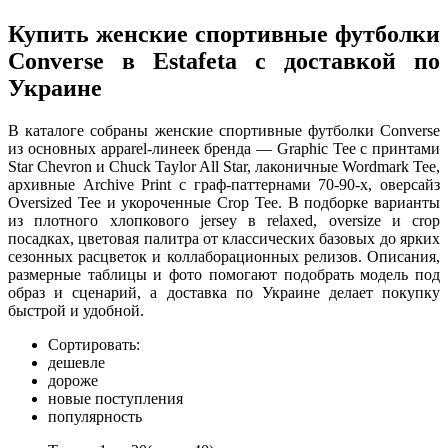
Купить женские спортивные футболки
Converse в Estafeta с доставкой по
Украине
В каталоге собраны женские спортивные футболки Converse
из основных apparel-линеек бренда — Graphic Tee с принтами
Star Chevron и Chuck Taylor All Star, лаконичные Wordmark Tee,
архивные Archive Print с граф-паттернами 70-90-х, оверсайз
Oversized Tee и укороченные Crop Tee. В подборке варианты
из плотного хлопкового jersey в relaxed, oversize и crop
посадках, цветовая палитра от классических базовых до ярких
сезонных расцветок и коллаборационных релизов. Описания,
размерные таблицы и фото помогают подобрать модель под
образ и сценарий, а доставка по Украине делает покупку
быстрой и удобной.
Сортировать:
дешевле
дороже
новые поступления
популярность