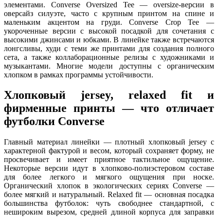
элементами. Converse Oversized Tee — oversize-версии в
оверсайз силуэте, часто с крупным принтом на спине и
маленьким акцентом на груди. Converse Crop Tee —
укороченные версии с высокой посадкой для сочетания с
высокими джинсами и юбками. В линейке также встречаются
лонгсливы, худи с теми же принтами для создания полного
сета, а также коллаборационные релизы с художниками и
музыкантами. Многие модели доступны с органическим
хлопком в рамках программы устойчивости.
Хлопковый jersey, relaxed fit и
фирменные принты — что отличает
футболки Converse
Главный материал линейки — плотный хлопковый jersey с
характерной фактурой и весом, который сохраняет форму, не
просвечивает и имеет приятное тактильное ощущение.
Некоторые версии идут в хлопково-полиэстеровом составе
для более легкого и мягкого ощущения при носке.
Органический хлопок в экологических сериях Converse —
более мягкий и натуральный. Relaxed fit — основная посадка
большинства футболок: чуть свободнее стандартной, с
нешироким вырезом, средней длиной корпуса для заправки