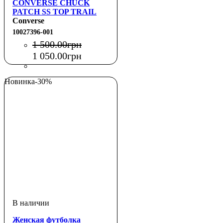
CONVERSE CHUCK
PATCH SS TOP TRAIL
MIXED
Converse
10027396-001
1 500
.
00
грн
1 050
.
00
грн
Новинка
-30%
Женская футболка