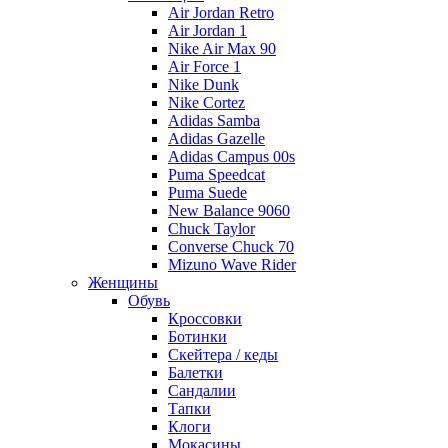
Air Jordan Retro
Air Jordan 1
Nike Air Max 90
Air Force 1
Nike Dunk
Nike Cortez
Adidas Samba
Adidas Gazelle
Adidas Campus 00s
Puma Speedcat
Puma Suede
New Balance 9060
Chuck Taylor
Converse Chuck 70
Mizuno Wave Rider
Женщины
Обувь
Кроссовки
Ботинки
Скейтера / кеды
Балетки
Сандалии
Тапки
Клоги
Мокасины