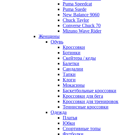
Puma Speedcat
Puma Suede
New Balance 9060
Chuck Taylor
Converse Chuck 70
Mizuno Wave Rider
Женщины
Обувь
Кроссовки
Ботинки
Скейтера / кеды
Балетки
Сандалии
Тапки
Клоги
Мокасины
Баскетбольные кроссовки
Кроссовки для бега
Кроссовки для тренировок
Теннисные кроссовки
Одежда
Платья
Юбки
Спортивные топы
Футболки