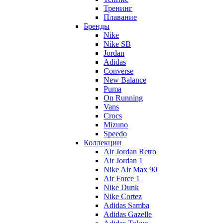
Тренинг
Плавание
Бренды
Nike
Nike SB
Jordan
Adidas
Converse
New Balance
Puma
On Running
Vans
Crocs
Mizuno
Speedo
Коллекции
Air Jordan Retro
Air Jordan 1
Nike Air Max 90
Air Force 1
Nike Dunk
Nike Cortez
Adidas Samba
Adidas Gazelle