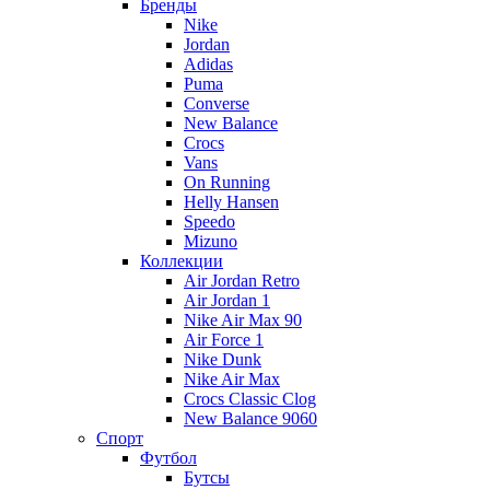
Бренды
Nike
Jordan
Adidas
Puma
Converse
New Balance
Crocs
Vans
On Running
Helly Hansen
Speedo
Mizuno
Коллекции
Air Jordan Retro
Air Jordan 1
Nike Air Max 90
Air Force 1
Nike Dunk
Nike Air Max
Crocs Classic Clog
New Balance 9060
Спорт
Футбол
Бутсы