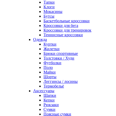
Тапки
Клоги
Мокасины
Бутсы
Баскетбольные кроссовки
Кроссовки для бега
Кроссовки для тренировок
Теннисные кроссовки
Одежда
Куртки
Жилетки
Брюки спортивные
Толстовки / Худи
Футболки
Поло
Майки
Шорты
Леггинсы / лосины
Термобельё
Аксессуары
Шапки
Кепки
Рюкзаки
Сумки
Поясные сумки