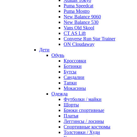
Adidas Tokyo
Puma Speedcat
Puma Mostro
New Balance 9060
New Balance 530
Vans Old Skool
CT AS Lift
Converse Run Star Trainer
ON Cloudaway
Дети
Обувь
Кроссовки
Ботинки
Бутсы
Сандалии
Тапки
Мокасины
Одежда
Футболки / майки
Шорты
Брюки спортивные
Платья
Леггинсы / лосины
Спортивные костюмы
Толстовки / Худи