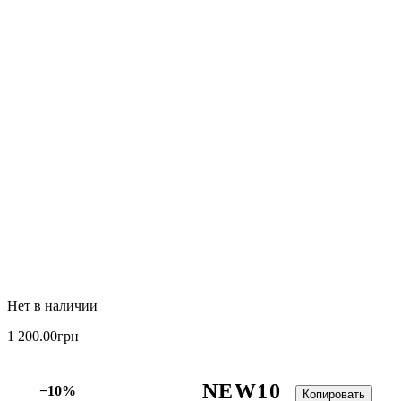
1 200
.
00
грн
NEW10
−10%
Копировать