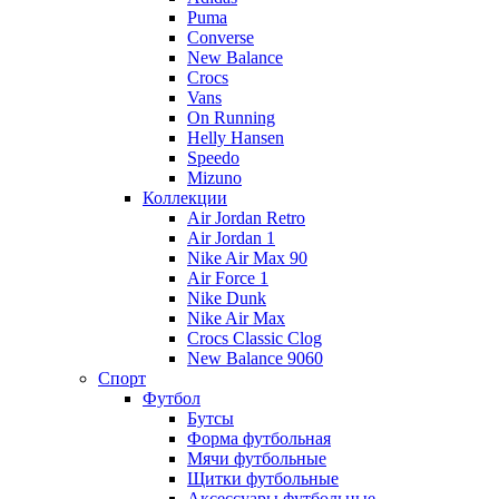
Puma
Converse
New Balance
Crocs
Vans
On Running
Helly Hansen
Speedo
Mizuno
Коллекции
Air Jordan Retro
Air Jordan 1
Nike Air Max 90
Air Force 1
Nike Dunk
Nike Air Max
Crocs Classic Clog
New Balance 9060
Спорт
Футбол
Бутсы
Форма футбольная
Мячи футбольные
Щитки футбольные
Аксессуары футбольные