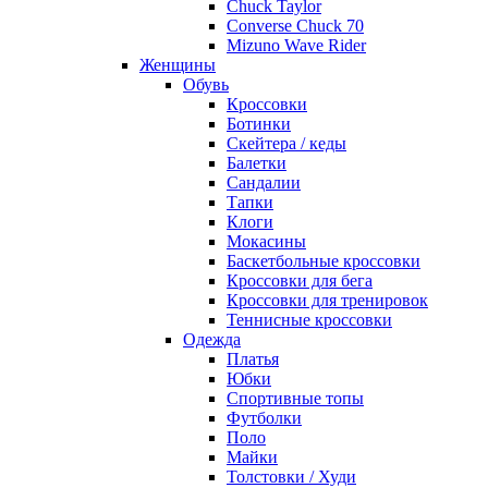
Chuck Taylor
Converse Chuck 70
Mizuno Wave Rider
Женщины
Обувь
Кроссовки
Ботинки
Скейтера / кеды
Балетки
Сандалии
Тапки
Клоги
Мокасины
Баскетбольные кроссовки
Кроссовки для бега
Кроссовки для тренировок
Теннисные кроссовки
Одежда
Платья
Юбки
Спортивные топы
Футболки
Поло
Майки
Толстовки / Худи