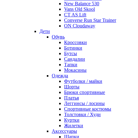
New Balance 530
Vans Old Skool
CT AS Lift
Converse Run Star Trainer
ON Cloudaway
Дети
Обувь
Кроссовки
Ботинки
Бутсы
Сандалии
Тапки
Мокасины
Одежда
Футболки / майки
Шорты
Брюки спортивные
Платья
Леггинсы / лосины
Спортивные костюмы
Толстовки / Худи
Куртки
Жилетки
Аксессуары
Шапки