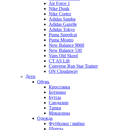
Air Force 1
Nike Dunk
Nike Cortez
Adidas Samba
Adidas Gazelle
Adidas Tokyo
Puma Speedcat
Puma Mostro
New Balance 9060
New Balance 530
Vans Old Skool
CT AS Lift
Converse Run Star Trainer
ON Cloudaway
Дети
Обувь
Кроссовки
Ботинки
Бутсы
Сандалии
Тапки
Мокасины
Одежда
Футболки / майки
Шорты