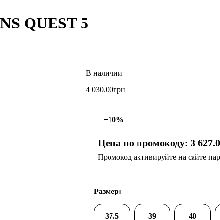
MNS QUEST 5
4 030
.
00
грн
−10%
Цена по промокоду:
3 627
.
Промокод активируйте на сайте парт
Размер:
37.5
39
40