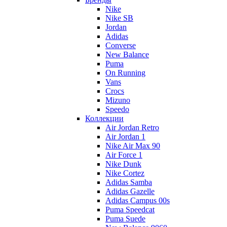
Nike
Nike SB
Jordan
Adidas
Converse
New Balance
Puma
On Running
Vans
Crocs
Mizuno
Speedo
Коллекции
Air Jordan Retro
Air Jordan 1
Nike Air Max 90
Air Force 1
Nike Dunk
Nike Cortez
Adidas Samba
Adidas Gazelle
Adidas Campus 00s
Puma Speedcat
Puma Suede