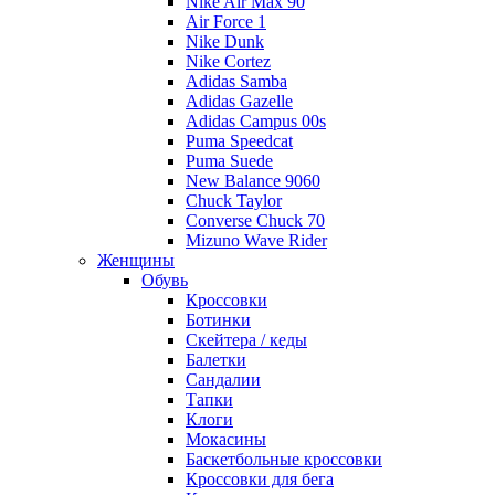
Nike Air Max 90
Air Force 1
Nike Dunk
Nike Cortez
Adidas Samba
Adidas Gazelle
Adidas Campus 00s
Puma Speedcat
Puma Suede
New Balance 9060
Chuck Taylor
Converse Chuck 70
Mizuno Wave Rider
Женщины
Обувь
Кроссовки
Ботинки
Скейтера / кеды
Балетки
Сандалии
Тапки
Клоги
Мокасины
Баскетбольные кроссовки
Кроссовки для бега