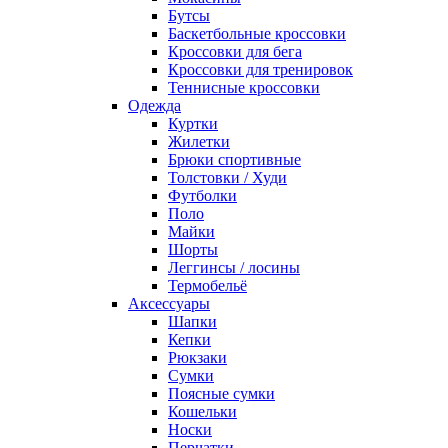
Бутсы
Баскетбольные кроссовки
Кроссовки для бега
Кроссовки для тренировок
Теннисные кроссовки
Одежда
Куртки
Жилетки
Брюки спортивные
Толстовки / Худи
Футболки
Поло
Майки
Шорты
Леггинсы / лосины
Термобельё
Аксессуары
Шапки
Кепки
Рюкзаки
Сумки
Поясные сумки
Кошельки
Носки
Перчатки