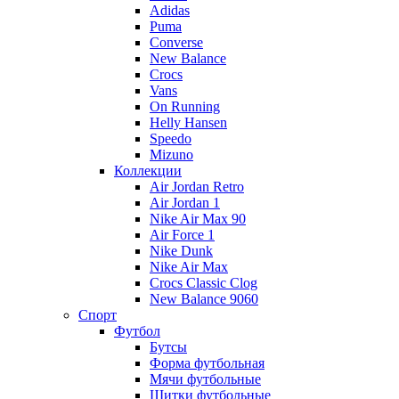
Adidas
Puma
Converse
New Balance
Crocs
Vans
On Running
Helly Hansen
Speedo
Mizuno
Коллекции
Air Jordan Retro
Air Jordan 1
Nike Air Max 90
Air Force 1
Nike Dunk
Nike Air Max
Crocs Classic Clog
New Balance 9060
Спорт
Футбол
Бутсы
Форма футбольная
Мячи футбольные
Щитки футбольные