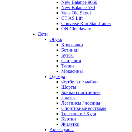
New Balance 9060
New Balance 530
Vans Old Skool
CT AS Lift
Converse Run Star Trainer
ON Cloudaway
Дети
Обувь
Кроссовки
Ботинки
Бутсы
Сандалии
Тапки
Мокасины
Одежда
Футболки / майки
Шорты
Брюки спортивные
Платья
Леггинсы / лосины
Спортивные костюмы
Толстовки / Худи
Куртки
Жилетки
Аксессуары