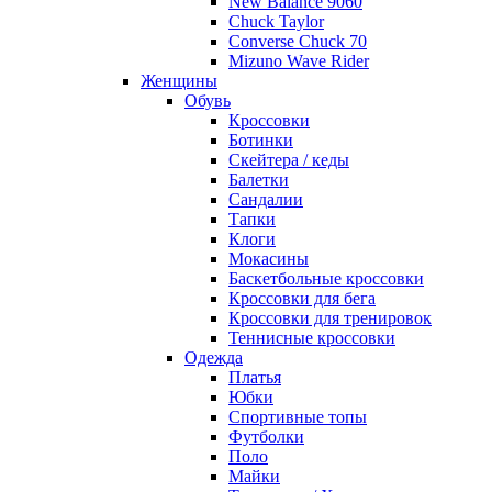
New Balance 9060
Chuck Taylor
Converse Chuck 70
Mizuno Wave Rider
Женщины
Обувь
Кроссовки
Ботинки
Скейтера / кеды
Балетки
Сандалии
Тапки
Клоги
Мокасины
Баскетбольные кроссовки
Кроссовки для бега
Кроссовки для тренировок
Теннисные кроссовки
Одежда
Платья
Юбки
Спортивные топы
Футболки
Поло
Майки