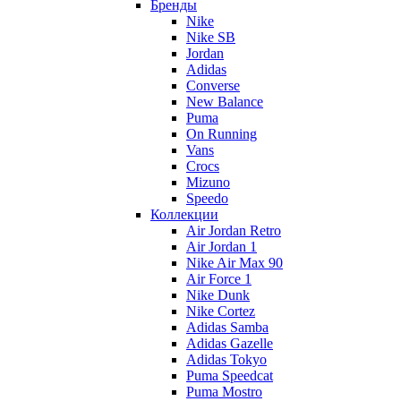
Бренды
Nike
Nike SB
Jordan
Adidas
Converse
New Balance
Puma
On Running
Vans
Crocs
Mizuno
Speedo
Коллекции
Air Jordan Retro
Air Jordan 1
Nike Air Max 90
Air Force 1
Nike Dunk
Nike Cortez
Adidas Samba
Adidas Gazelle
Adidas Tokyo
Puma Speedcat
Puma Mostro