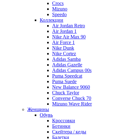
Crocs
Mizuno
Speedo
Коллекции
Air Jordan Retro
Air Jordan 1
Nike Air Max 90
Air Force 1
Nike Dunk
Nike Cortez
Adidas Samba
Adidas Gazelle
Adidas Campus 00s
Puma Speedcat
Puma Suede
New Balance 9060
Chuck Taylor
Converse Chuck 70
Mizuno Wave Rider
Женщины
Обувь
Кроссовки
Ботинки
Скейтера / кеды
Балетки