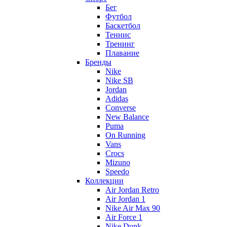
Бег
Футбол
Баскетбол
Теннис
Тренинг
Плавание
Бренды
Nike
Nike SB
Jordan
Adidas
Converse
New Balance
Puma
On Running
Vans
Crocs
Mizuno
Speedo
Коллекции
Air Jordan Retro
Air Jordan 1
Nike Air Max 90
Air Force 1
Nike Dunk