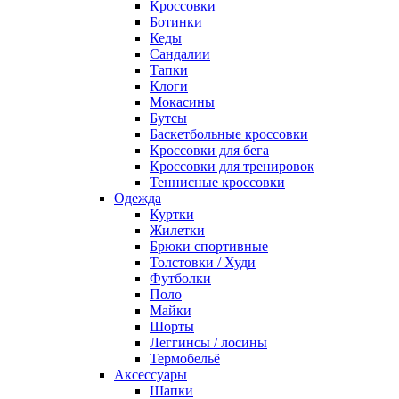
Кроссовки
Ботинки
Кеды
Сандалии
Тапки
Клоги
Мокасины
Бутсы
Баскетбольные кроссовки
Кроссовки для бега
Кроссовки для тренировок
Теннисные кроссовки
Одежда
Куртки
Жилетки
Брюки спортивные
Толстовки / Худи
Футболки
Поло
Майки
Шорты
Леггинсы / лосины
Термобельё
Аксессуары
Шапки