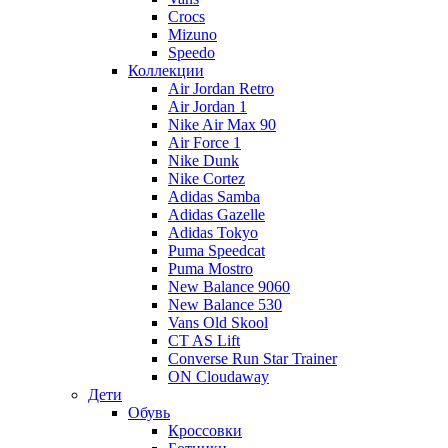
Crocs
Mizuno
Speedo
Коллекции
Air Jordan Retro
Air Jordan 1
Nike Air Max 90
Air Force 1
Nike Dunk
Nike Cortez
Adidas Samba
Adidas Gazelle
Adidas Tokyo
Puma Speedcat
Puma Mostro
New Balance 9060
New Balance 530
Vans Old Skool
CT AS Lift
Converse Run Star Trainer
ON Cloudaway
Дети
Обувь
Кроссовки